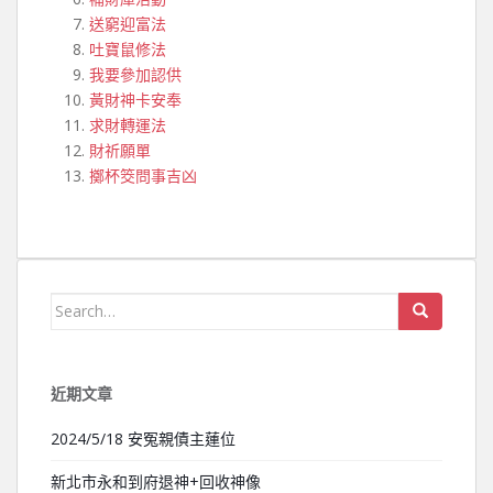
送窮迎富法
吐寶鼠修法
我要參加認供
黃財神卡安奉
求財轉運法
財祈願單
擲杯筊問事吉凶
Search for:
近期文章
2024/5/18 安冤親債主蓮位
新北市永和到府退神+回收神像