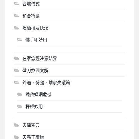
合爐儀式
和合符篇
喝酒損友快滾
佛手印妙用
在家念經注意結界
壁刀煞圖文解
外遇、劈腿、離家失蹤篇
挽救婚姻危機
秤錘妙用
天律聖典
天霸王貔貅