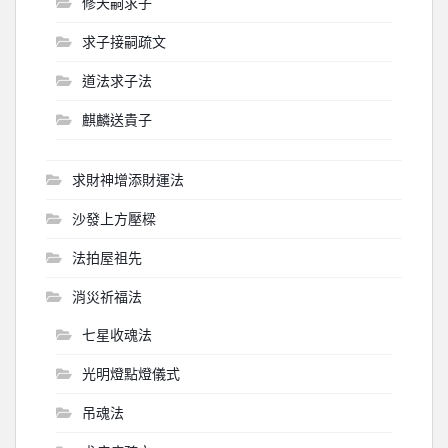
修天嗣求子
求子接嗣疏文
道法求子法
麒麟送貴子
求財神增添財運法
沙發上方壓樑
法拍屋祖先
消災祈福法
七星收魂法
光明燈點燈儀式
吊魂法