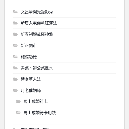
文昌筆開光錄影秀
新居入宅儀軌旺運法
新春制解歲運神煞
新正開市
施棺功德
書桌、辦公桌風水
替身草人法
月老催姻緣
馬上成婚符卡
馬上成婚符卡用訣