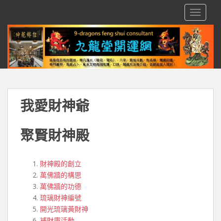
S
TOGGLE
k
i
p
t
o
m
a
i
我愛財神爺
n
c
o
聚賢財神殿
n
t
財神殿的創立
e
萬佛牆的構思
n
萬佛牆的功德
t
琉璃財神編號
開光琉璃黃財神
補財庫活動