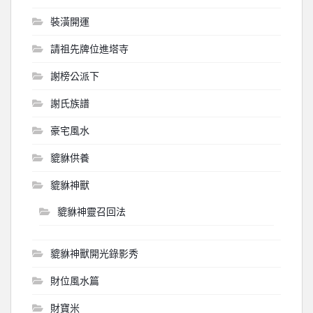
裝潢開運
請祖先牌位進塔寺
謝榜公派下
謝氏族譜
豪宅風水
貔貅供養
貔貅神獸
貔貅神靈召回法
貔貅神獸開光錄影秀
財位風水篇
財寶米