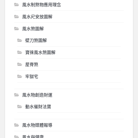
風水制煞物應用理念
風水尺安放圖解
風水煞圖解
壁刀煞圖解
寶徠風水煞圖解
屋脊煞
牢獄宅
風水物創造財運
動水催財法寶
風水物媒體報導
風水與健康