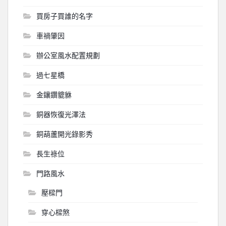
買房子買誰的名字
車禍肇因
辦公室風水配置規劃
過七星橋
金鑲鑽貔貅
銅器恢復光澤法
銅葫蘆開光錄影秀
長生祿位
門路風水
壓樑門
穿心樑煞