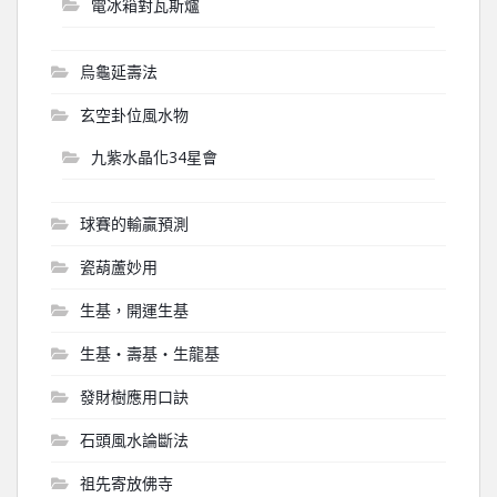
電冰箱對瓦斯爐
烏龜延壽法
玄空卦位風水物
九紫水晶化34星會
球賽的輸贏預測
瓷葫蘆妙用
生基，開運生基
生基‧壽基‧生龍基
發財樹應用口訣
石頭風水論斷法
祖先寄放佛寺