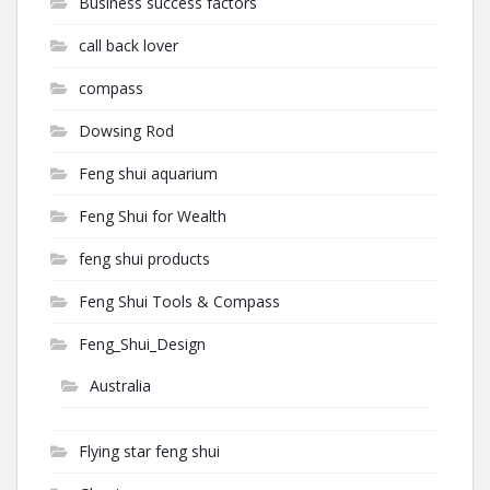
Business success factors
call back lover
compass
Dowsing Rod
Feng shui aquarium
Feng Shui for Wealth
feng shui products
Feng Shui Tools & Compass
Feng_Shui_Design
Australia
Flying star feng shui