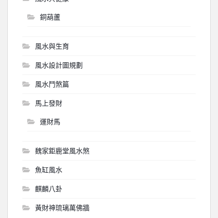
銅葫蘆
風水與生育
風水設計圖規劃
風水鬥煞篇
馬上發財
運財馬
魏家鉅鹿堂風水煞
魚缸風水
麒麟八卦
黃財神琉璃萬佛牆