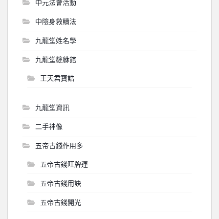
中元法會活動
中陰身救贖法
九龍堂姓名學
九龍堂貔貅館
王天君寶誥
九龍堂資訊
二手神像
五帝古錢作用多
五帝古錢旺牌運
五帝古錢用訣
五帝古錢開光