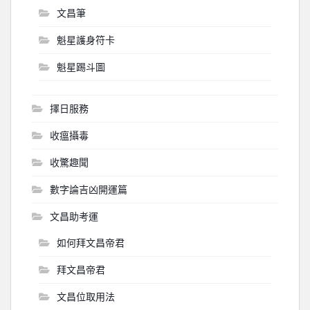
文昌筆
魁星護身符卡
魁星踢斗圖
擇日服務
收瘟攝毒
收驚趣聞
數字論吉凶開運篇
文昌助考運
如何拜文昌帝君
拜文昌帝君
文昌位取用法