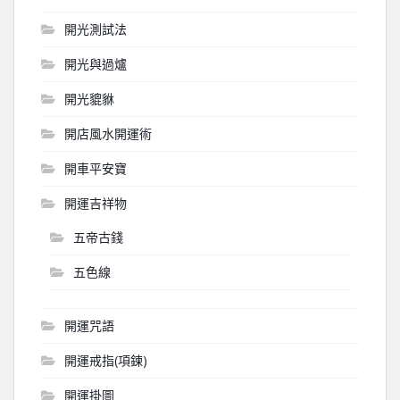
開光測試法
開光與過爐
開光貔貅
開店風水開運術
開車平安寶
開運吉祥物
五帝古錢
五色線
開運咒語
開運戒指(項鍊)
開運掛圖