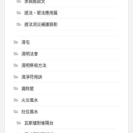
求病癒疏文
道法、密法應用篇
道法消災補運錄影
淸屯
清明法會
清明祭祖方法
清淨符用訣
漏財屋
火災風水
灶位風水
瓦斯爐對後陽台