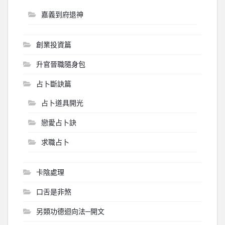
嘉義到府退神
創業投資篇
升官晉職隨身包
占卜斷訣篇
占卜道具開光
戀愛占卜訣
求職占卜
卡陰處理
口舌是非煞
另類功德迴向法─開文