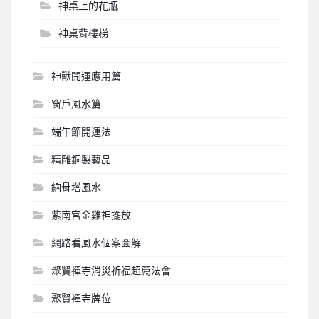
神桌上的花瓶
神桌背樓梯
神獸開運應用篇
窗戶風水篇
端午節開運法
精雕銅製藝品
納骨塔風水
紫南宮金雞神擺放
網路看風水個案圖解
聚賢禪寺消災祈福超薦法會
聚賢禪寺牌位