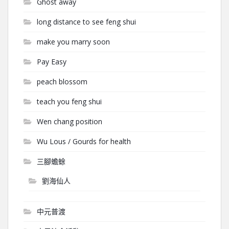
Ghost away
long distance to see feng shui
make you marry soon
Pay Easy
peach blossom
teach you feng shui
Wen chang position
Wu Lous / Gourds for health
三腳蟾蜍
劉海仙人
中元普渡