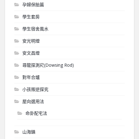
孕婦保胎篇
學生套房
學生宿舍風水
安光明燈
安文昌燈
尋龍探測尺(Dowsing Rod)
對年合爐
小孩叛逆探究
屋向選用法
命卦配宅法
山海鎮