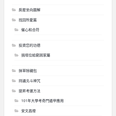
房屋坐向圖解
找回所愛篇
催心和合符
投資您的功德
捐塔位給窮困家屬
抹草除穢包
持誦北斗神咒
提昇考運方法
101年大學考奇門遁甲應用
安文昌燈