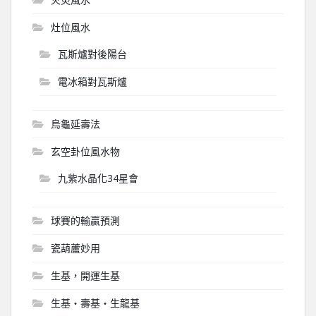
灶位風水
瓦斯爐對後陽台
電冰箱對瓦斯爐
烏龜延壽法
玄空卦位風水物
九紫水晶化34星會
球賽的輸贏預測
瓷葫蘆妙用
生基，開運生基
生基‧壽基‧生龍基