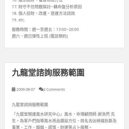
17. 財守不住問題探討─藉命盤分析原因
18. 個人招財、改運、造運方法諮詢
19. etc.
服務時間：週一至週五：13:00~20:00
週六、週日彈性上班 (電話預約)
九龍堂諮詢服務範圍
2009-08-07
3 Comments
九龍堂諮詢服務範圍
『九龍堂開運風水研究中心』風水、命理顧問師 謝浩然 先
生，為客戶們指導風水用品擺設方位、姓名吉凶禍福批斷及
事業、工作、婚姻、感情、財運等占卜服務。