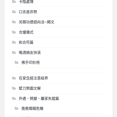
卡陰處理
口舌是非煞
另類功德迴向法─開文
合爐儀式
和合符篇
喝酒損友快滾
佛手印妙用
在家念經注意結界
壁刀煞圖文解
外遇、劈腿、離家失蹤篇
挽救婚姻危機