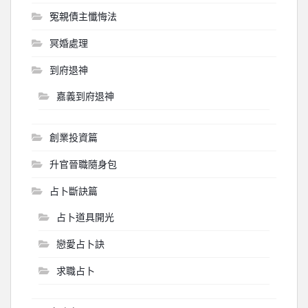
冤親債主懺悔法
冥婚處理
到府退神
嘉義到府退神
創業投資篇
升官晉職隨身包
占卜斷訣篇
占卜道具開光
戀愛占卜訣
求職占卜