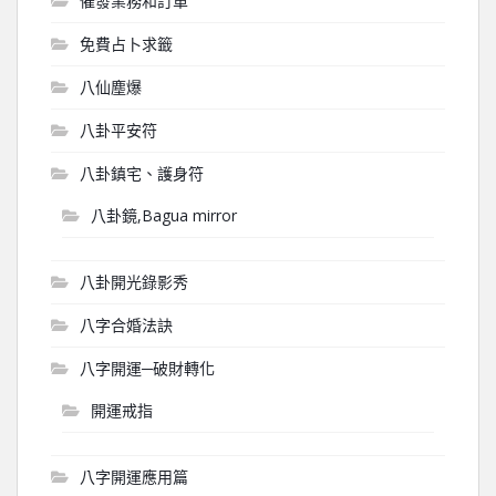
催發業務和訂單
免費占卜求籤
八仙塵爆
八卦平安符
八卦鎮宅、護身符
八卦鏡,Bagua mirror
八卦開光錄影秀
八字合婚法訣
八字開運─破財轉化
開運戒指
八字開運應用篇