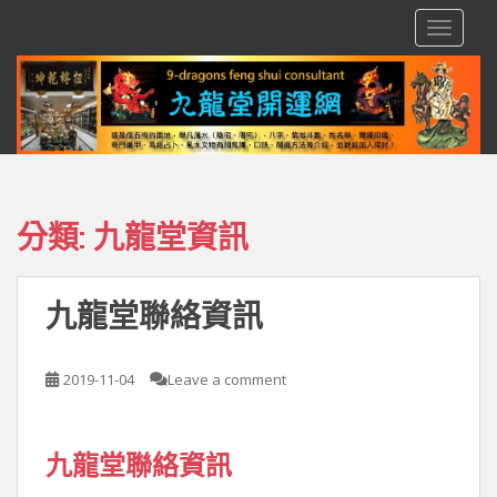
S
TOGGLE
k
i
p
t
o
m
a
i
分類:
九龍堂資訊
n
c
o
九龍堂聯絡資訊
n
t
e
2019-11-04
Leave a comment
n
t
九龍堂聯絡資訊