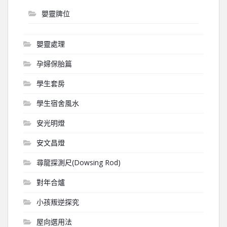
嬰靈牌位
嬰靈處理
孕婦保胎篇
學生套房
學生宿舍風水
安光明燈
安文昌燈
尋龍探測尺(Dowsing Rod)
對年合爐
小孩叛逆探究
屋向選用法