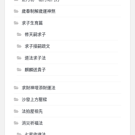
歲春制解歲運神煞
求子生育篇
修天嗣求子
求子接嗣疏文
道法求子法
麒麟送貴子
求財神增添財運法
沙發上方壓樑
法拍屋祖先
消災祈福法
七星收魂法