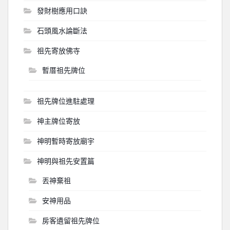
發財樹應用口訣
石頭風水論斷法
祖先寄放佛寺
暫厝祖先牌位
祖先牌位進駐處理
神主牌位寄放
神明暫時寄放廟宇
神明與祖先安置篇
丟神棄祖
安神用品
房客遺留祖先牌位