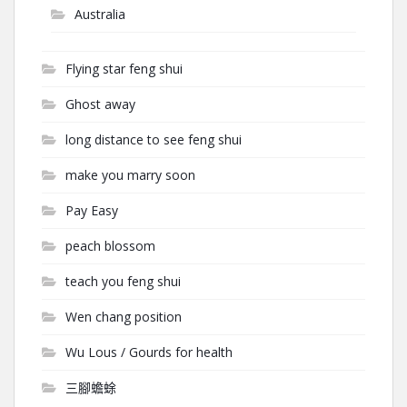
Australia
Flying star feng shui
Ghost away
long distance to see feng shui
make you marry soon
Pay Easy
peach blossom
teach you feng shui
Wen chang position
Wu Lous / Gourds for health
三腳蟾蜍