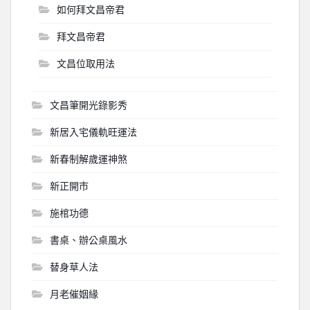
如何拜文昌帝君
拜文昌帝君
文昌位取用法
文昌筆開光錄影秀
新居入宅儀軌旺運法
新春制解歲運神煞
新正開市
施棺功德
書桌、辦公桌風水
替身草人法
月老催姻緣