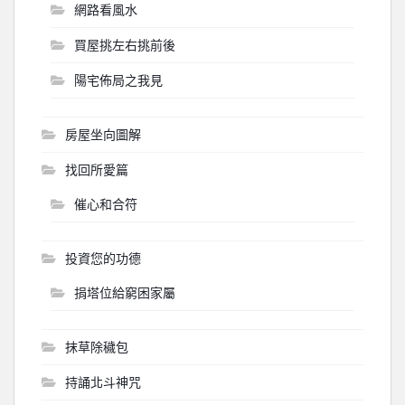
網路看風水
買屋挑左右挑前後
陽宅佈局之我見
房屋坐向圖解
找回所愛篇
催心和合符
投資您的功德
捐塔位給窮困家屬
抹草除穢包
持誦北斗神咒