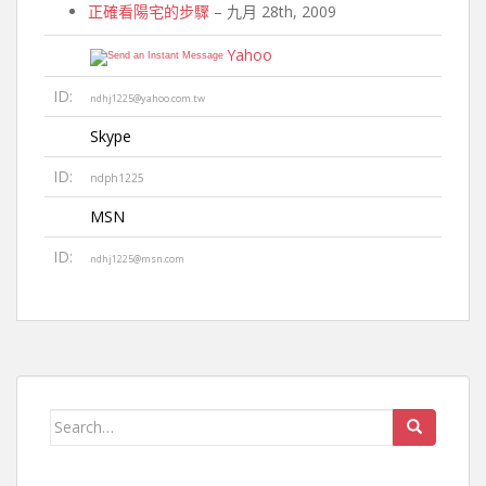
正確看陽宅的步驟
– 九月 28th, 2009
Yahoo
ID:
ndhj1225@yahoo.com.tw
Skype
ID:
ndph1225
MSN
ID:
ndhj1225@msn.com
Search for: