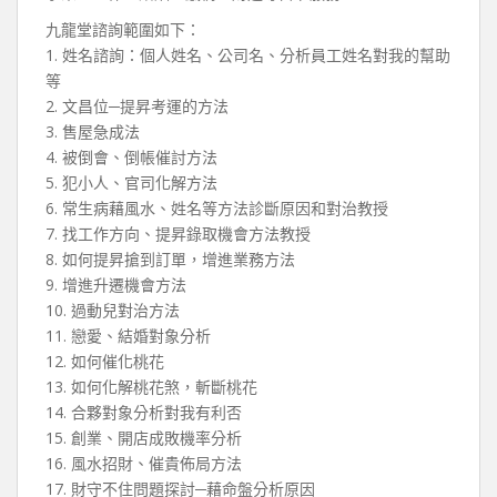
九龍堂諮詢範圍如下：
1. 姓名諮詢：個人姓名、公司名、分析員工姓名對我的幫助
等
2. 文昌位─提昇考運的方法
3. 售屋急成法
4. 被倒會、倒帳催討方法
5. 犯小人、官司化解方法
6. 常生病藉風水、姓名等方法診斷原因和對治教授
7. 找工作方向、提昇錄取機會方法教授
8. 如何提昇搶到訂單，增進業務方法
9. 增進升遷機會方法
10. 過動兒對治方法
11. 戀愛、結婚對象分析
12. 如何催化桃花
13. 如何化解桃花煞，斬斷桃花
14. 合夥對象分析對我有利否
15. 創業、開店成敗機率分析
16. 風水招財、催貴佈局方法
17. 財守不住問題探討─藉命盤分析原因