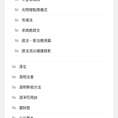
光明燈點燈儀式
吊魂法
求病癒疏文
道法、密法應用篇
道法消災補運錄影
淸屯
清明法會
清明祭祖方法
清淨符用訣
漏財屋
火災風水