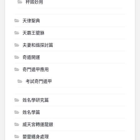
秤錘妙用
天律聖典
天霸王貔貅
夫妻和諧探討篇
奇遁開運
奇門遁甲應用
考試奇門遁甲
姓名學研究篇
姓名學篇
威天宮轉運龍銀
嬰靈纏身處理