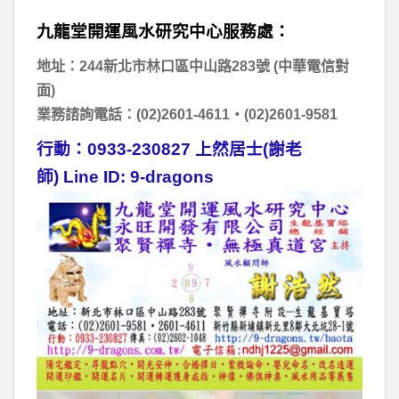
九龍堂開運風水研究中心服務處：
地址：
244
新北市林口區中山路
283
號
(
中華電信對
面
)
業務諮詢電話：
(02)2601-4611
‧
(02)2601-9581
行動：
0933-230827
上然居士
(
謝老
師
) Line ID: 9-dragons