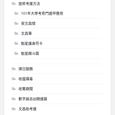
提昇考運方法
101年大學考奇門遁甲應用
安文昌燈
文昌筆
魁星護身符卡
魁星踢斗圖
擇日服務
收瘟攝毒
收驚趣聞
數字論吉凶開運篇
文昌助考運