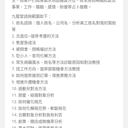
生，為客戶們指導風水用品擺設方位、姓名吉凶禍福批斷及
事業、工作、婚姻、感情、財運等占卜服務。
九龍堂諮詢範圍如下：
1. 姓名諮詢：個人姓名、公司名、分析員工姓名對我的幫助
等
2. 文昌位─提昇考運的方法
3. 售屋急成法
4. 被倒會、倒帳催討方法
5. 犯小人、官司化解方法
6. 常生病藉風水、姓名等方法診斷原因和對治教授
7. 找工作方向、提昇錄取機會方法教授
8. 如何提昇搶到訂單，增進業務方法
9. 增進升遷機會方法
10. 過動兒對治方法
11. 戀愛、結婚對象分析
12. 如何催化桃花
13. 如何化解桃花煞，斬斷桃花
14. 合夥對象分析對我有利否
15. 創業、開店成敗機率分析
16. 風水招財、催貴佈局方法