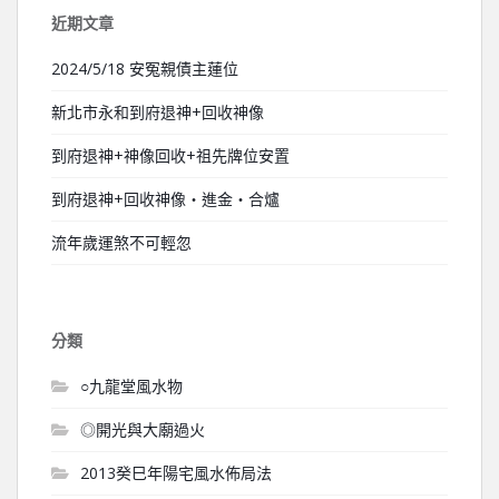
近期文章
2024/5/18 安冤親債主蓮位
新北市永和到府退神+回收神像
到府退神+神像回收+祖先牌位安置
到府退神+回收神像‧進金‧合爐
流年歲運煞不可輕忽
分類
○九龍堂風水物
◎開光與大廟過火
2013癸巳年陽宅風水佈局法