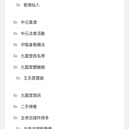
劉海仙人
中元普渡
中元法會活動
中陰身救贖法
九龍堂姓名學
九龍堂貔貅館
王天君寶誥
九龍堂資訊
二手神像
五帝古錢作用多
五帝古錢旺牌運