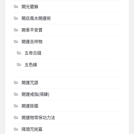
開光貔貅
開店風水開運術
開車平安寶
開運吉祥物
五帝古錢
五色線
開運咒語
開運戒指(項鍊)
開運掛圖
開運物常保功力法
降頭咒術篇