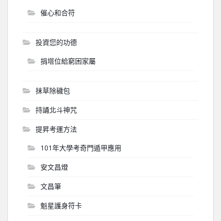
催心和合符
投資您的功德
捐塔位給窮困家屬
抹草除穢包
持誦北斗神咒
提昇考運方法
101年大學考奇門遁甲應用
安文昌燈
文昌筆
魁星護身符卡