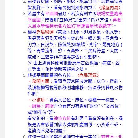
前後各房間、廁所、廚房、水溝流向、馬路高低等
皆瀏覽一下，看有否犯到風水凶煞。
〈房屋內局〉
若屋主有
平面圖
最好，若沒有則立即
現場丈量繪出
平面圖
，然後用“立極尺”定出房子的八方位，
再套
入風水學理標示各方位的“星運會星代表數字”
。
檢視
外局巒頭
〈來龍、出水、迴風返氣、池水等〉
看是否有犯到天斬煞、穿心煞、鐮刀煞、屋角煞、
刀煞、白虎煞、陰氣煞(如墳場、廟宇、鬧鬼地方 )
等。再看流年三煞、五黃煞、二黑病符星、太歲、
歲破、三碧是非星位等是否有引動物。
※ 由上述資料便可批斷房屋吉凶禍福、病症、凶
亡等事，並建議趨吉避凶之法。
根據平面圖審視各方位：
〈內局理氣〉
‧房間方面：
看窗戶要常開或常關，床位、燈飾、
裝潢櫥櫃電視等該移則建議移，無法移則藉風水物
化解。
‧小孩房：
書桌文昌位、床位、櫥櫃一一檢查。
‧廚房、廁所
方位看有沒有逢到“財位”、“文昌位”
或“桃花位”等。
有安神的，看
神位方位
有利否？看有沒有神在、擺
設是否會影響到家人脾氣相處關係，小孩乖不乖、
老婆兇不兇等問題。
任何一間房子都不可能有十全十美的，
有吉方，也