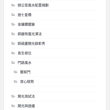
辦公室風水配置規劃
過七星橋
金鑲鑽貔貅
銅器恢復光澤法
銅葫蘆開光錄影秀
長生祿位
門路風水
壓樑門
穿心樑煞
開光測試法
開光與過爐