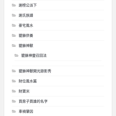
謝榜公派下
謝氏族譜
豪宅風水
貔貅供養
貔貅神獸
貔貅神靈召回法
貔貅神獸開光錄影秀
財位風水篇
財寶米
買房子買誰的名字
車禍肇因