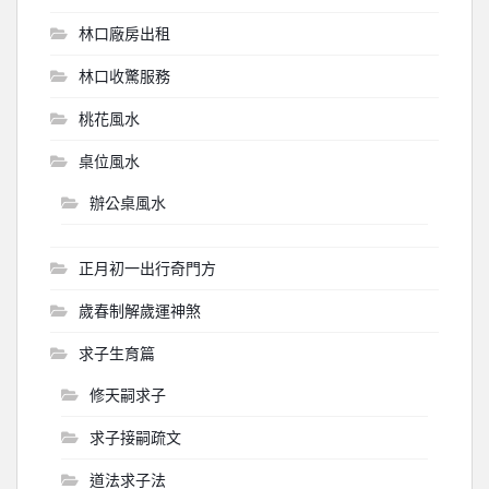
林口廠房出租
林口收驚服務
桃花風水
桌位風水
辦公桌風水
正月初一出行奇門方
歲春制解歲運神煞
求子生育篇
修天嗣求子
求子接嗣疏文
道法求子法