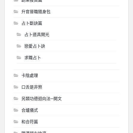
升官晉職隨身包
占卜斷訣篇
占卜道具開光
戀愛占卜訣
求職占卜
卡陰處理
口舌是非煞
另類功德迴向法─開文
合爐儀式
和合符篇