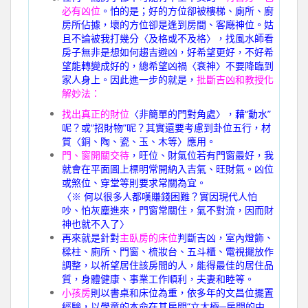
必有凶位
。怕的是；好的方位卻被樓梯、廁所、廚
房所佔據，壞的方位卻是逢到房間、客廰神位。姑
且不論被我打幾分〈及格或不及格〉，找風水師看
房子無非是想如何趨吉避凶，好希望更好，不好希
望能轉變成好的，總希望凶禍〈衰神〉不要降臨到
家人身上。因此進一步的就是，
批斷吉凶和教授化
解妙法：
找出真正的財位
〈非簡單的門對角處〉，藉“動水”
呢？或“招財物”呢？其實還要考慮到卦位五行，材
質〈銅、陶、瓷、玉、木等〉應用。
門、窗開關交待
，旺位、財氣位若有門窗最好，我
就會在平面圖上標明常開納入吉氣、旺財氣。凶位
或煞位、穿堂等則要求常關為宜。
〈※ 何以很多人都嘆賺錢困難？實因現代人怕
吵、怕灰塵進來，門窗常關住，氣不對流，因而財
神也就不入了〉
再來就是針對
主臥房的床位
判斷吉凶，室內燈飾、
樑柱、廁所、門窗、梳妝台、五斗櫃、電視擺放作
調整，以祈望居住該房間的人，能得最佳的居住品
質，身體健康、事業工作順利，夫妻和睦等。
小孩房
則以書桌和床位為重，依多年的文昌位擺置
經驗，以學童的本命在其房間“立太極─房間的中