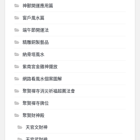
神獸開運應用篇
窗戶風水篇
端午節開運法
精雕銅製藝品
納骨塔風水
紫南宮金雞神擺放
網路看風水個案圖解
聚賢禪寺消災祈福超薦法會
聚賢禪寺牌位
聚賢財神殿
天官文財神
天官武財神