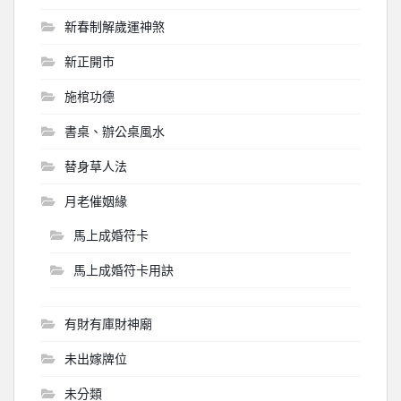
新春制解歲運神煞
新正開市
施棺功德
書桌、辦公桌風水
替身草人法
月老催姻緣
馬上成婚符卡
馬上成婚符卡用訣
有財有庫財神廟
未出嫁牌位
未分類