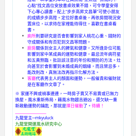
心點”找文昌位安放書桌效果不錯，可令學童安得
下心專心讀書，配上“步步高昇文昌筆”可使小朋友
的成績步步高陞。定位好書桌後，再依房間現況安
置床位，以求待在家裡能待得住，喜歡在書桌看
書。
廁所
則要研究是否會影響到家人桃花心重、錢財的
守成關係和有否犯到文昌等問題。
廚房
關係到女主人的脾氣和健康，又所逢卦位可能
影響到家中某成員的運勢和健康，最忌流年病符星
和五黃煞臨，批註該注意的年份和預防的方法。灶
向甚至於會影響到未婚成員的姻緣，而且禁忌多，
能改則改，真無法改再指示化解方法。
客廳
代表男主人的顏面和運勢，一般催貴和催財就
是在客廳作文章了。
※ 家運不興或禍事連連，一時房子賣又不易賣或已無力
換屋，風水重新佈局，藉風水物趨吉避凶，還欠缺一重
新啟動運勢的鑰匙，那就是
擇日催動
了。
待續！
_________________
九龍堂主─mkyuluck
九龍堂開運風水研究中心