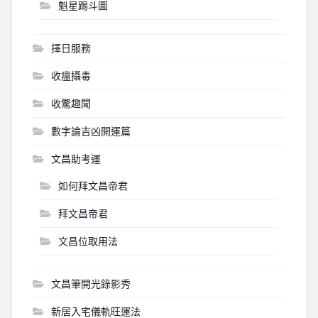
魁星踢斗圖
擇日服務
收瘟攝毒
收驚趣聞
數字論吉凶開運篇
文昌助考運
如何拜文昌帝君
拜文昌帝君
文昌位取用法
文昌筆開光錄影秀
新居入宅儀軌旺運法