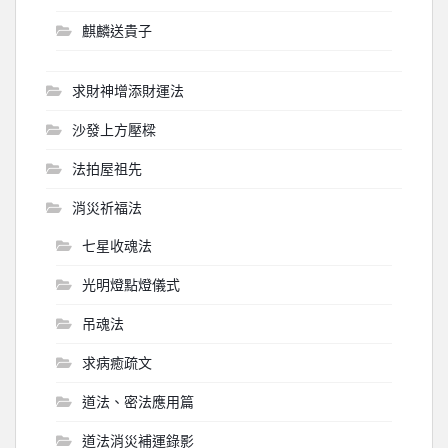
麒麟送貴子
求財神增添財運法
沙發上方壓樑
法拍屋祖先
消災祈福法
七星收魂法
光明燈點燈儀式
吊魂法
求病癒疏文
道法、密法應用篇
道法消災補運錄影