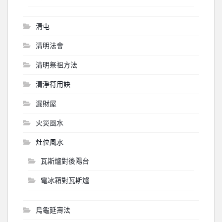
淸屯
清明法會
清明祭祖方法
清淨符用訣
漏財屋
火災風水
灶位風水
瓦斯爐對後陽台
電冰箱對瓦斯爐
烏龜延壽法