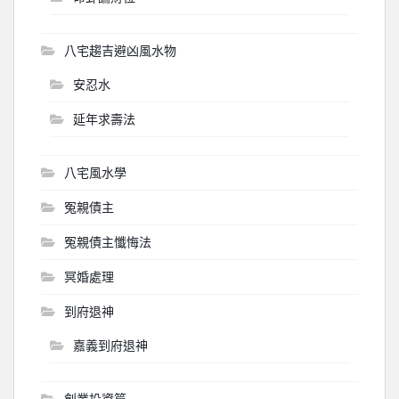
八宅趨吉避凶風水物
安忍水
延年求壽法
八宅風水學
冤親債主
冤親債主懺悔法
冥婚處理
到府退神
嘉義到府退神
創業投資篇