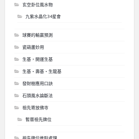
玄空卦位風水物
九紫水晶化34星會
球賽的輸贏預測
瓷葫蘆妙用
生基，開運生基
生基‧壽基‧生龍基
發財樹應用口訣
石頭風水論斷法
祖先寄放佛寺
暫厝祖先牌位
祖先牌位進駐處理