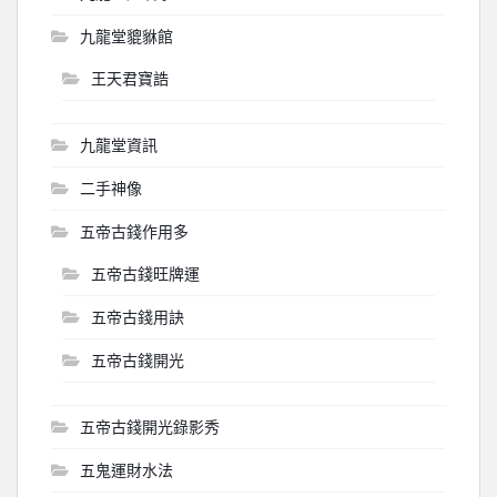
九龍堂貔貅館
王天君寶誥
九龍堂資訊
二手神像
五帝古錢作用多
五帝古錢旺牌運
五帝古錢用訣
五帝古錢開光
五帝古錢開光錄影秀
五鬼運財水法