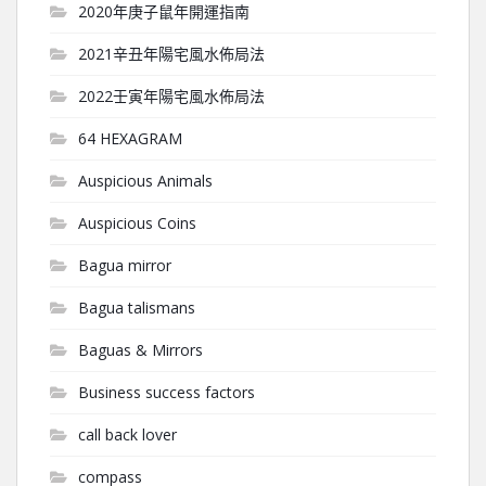
2020年庚子鼠年開運指南
2021辛丑年陽宅風水佈局法
2022壬寅年陽宅風水佈局法
64 HEXAGRAM
Auspicious Animals
Auspicious Coins
Bagua mirror
Bagua talismans
Baguas & Mirrors
Business success factors
call back lover
compass