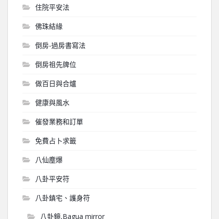
住院平安法
佛珠結緣
倒房-過房書寫法
倒房祖先牌位
做百日與合爐
健康與風水
催發業務和訂單
免費占卜求籤
八仙塵爆
八卦平安符
八卦鎮宅、護身符
八卦鏡,Bagua mirror