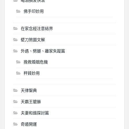
喝酒損友快滾
佛手印妙用
在家念經注意結界
壁刀煞圖文解
外遇、劈腿、離家失蹤篇
挽救婚姻危機
秤錘妙用
天律聖典
天霸王貔貅
夫妻和諧探討篇
奇遁開運