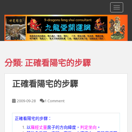
S
TOGGLE
k
i
p
t
o
m
a
i
分類:
正確看陽宅的步驟
n
c
o
正確看陽宅的步驟
n
t
e
2009-09-28
1 Comment
n
t
正確看陽宅的步驟：
以
羅經丈量
房子的方向緯度，
判定坐向
。