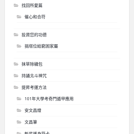
找回所愛篇
催心和合符
投資您的功德
捐塔位給窮困家屬
抹草除穢包
持誦北斗神咒
提昇考運方法
101年大學考奇門遁甲應用
安文昌燈
文昌筆
魁星護身符卡