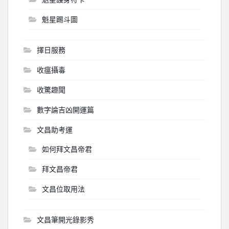
魁星踢斗圖
擇日服務
收瘟攝毒
收驚趣聞
數字論吉凶開運篇
文昌助考運
如何拜文昌帝君
拜文昌帝君
文昌位取用法
文昌筆開光錄影秀