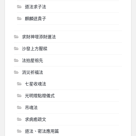
道法求子法
麒麟送貴子
求財神增添財運法
沙發上方壓樑
法拍屋祖先
消災祈福法
七星收魂法
光明燈點燈儀式
吊魂法
求病癒疏文
道法、密法應用篇