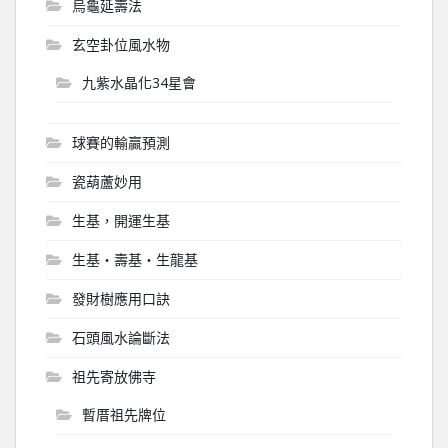
烏龜延壽法
玄空卦位風水物
九紫水晶化34星會
球賽的輸贏預測
瓷葫蘆妙用
生基，開運生基
生基‧壽基‧生龍基
發財樹應用口訣
石頭風水論斷法
祖先寄放佛寺
暫厝祖先牌位