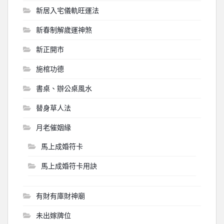
新居入宅儀軌旺運法
新春制解歲運神煞
新正開市
施棺功德
書桌、辦公桌風水
替身草人法
月老催姻緣
馬上成婚符卡
馬上成婚符卡用訣
有財有庫財神廟
未出嫁牌位