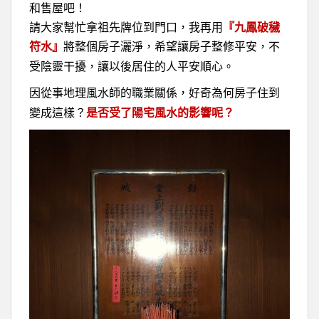
和售屋吧！
請大家幫忙拿祖先牌位到門口，我再用
『九鳳破穢
符水』
將整個房子灑淨，希望讓房子整修平安，不
受陰靈干擾，讓以後居住的人平安順心。
因從事地理風水師的職業關係，好奇為何房子住到
變成這樣？
是否受了陽宅風水的影響呢？