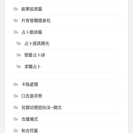
創業投資篇
升官晉職隨身包
占卜斷訣篇
占卜道具開光
戀愛占卜訣
求職占卜
卡陰處理
口舌是非煞
另類功德迴向法─開文
合爐儀式
和合符篇