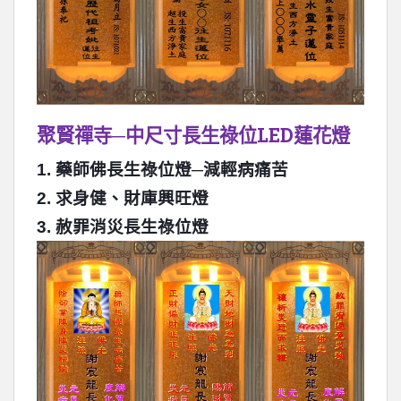
聚賢禪寺─中尺寸長生祿位LED蓮花燈
1.
藥師佛長生祿位燈
─
減輕病痛苦
2.
求身健、財庫興旺燈
3.
赦罪消災長生祿位燈