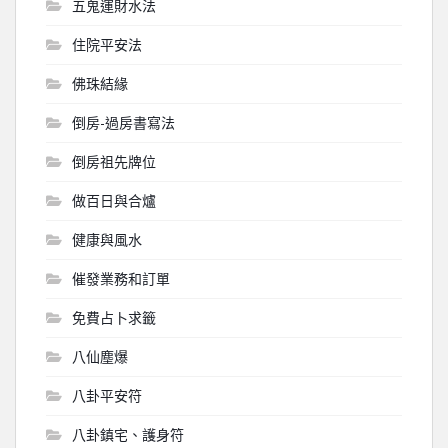
五鬼運財水法
住院平安法
佛珠結緣
倒房-過房書寫法
倒房祖先牌位
做百日與合爐
健康與風水
催發業務和訂單
免費占卜求籤
八仙塵爆
八卦平安符
八卦鎮宅、護身符