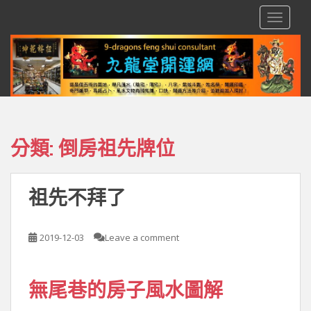
S
TOGGLE
k
i
p
t
o
m
a
i
分類:
倒房祖先牌位
n
c
o
祖先不拜了
n
t
e
2019-12-03
Leave a comment
n
t
無尾巷的房子風水圖解