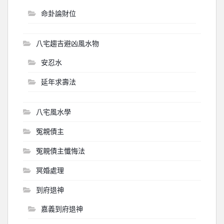
命卦論財位
八宅趨吉避凶風水物
安忍水
延年求壽法
八宅風水學
冤親債主
冤親債主懺悔法
冥婚處理
到府退神
嘉義到府退神