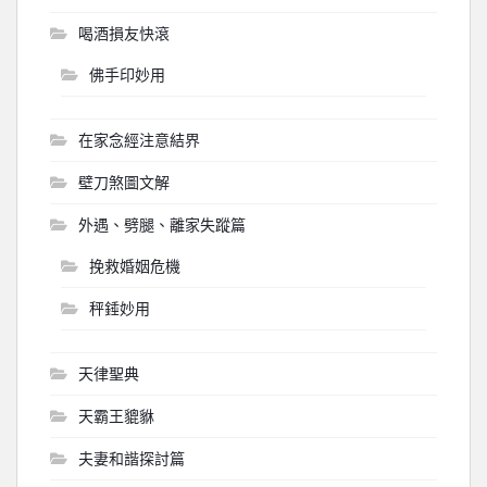
喝酒損友快滾
佛手印妙用
在家念經注意結界
壁刀煞圖文解
外遇、劈腿、離家失蹤篇
挽救婚姻危機
秤錘妙用
天律聖典
天霸王貔貅
夫妻和諧探討篇