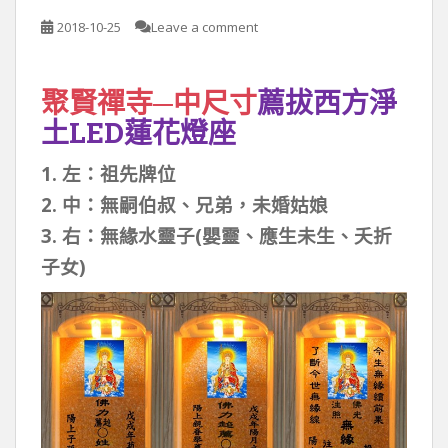
2018-10-25
Leave a comment
聚賢禪寺─中尺寸
薦拔西方淨
土LED蓮花燈座
1. 左：祖先牌位
2. 中：無嗣伯叔、兄弟，未婚姑娘
3. 右：無緣水靈子(嬰靈、應生未生、夭折
子女)