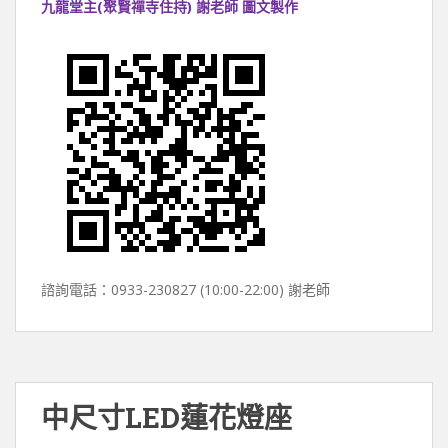
九龍堂主(聚賢禪寺住持) 謝老師 圖文製作
諮詢電話：0933-230827 (10:00-22:00) 謝老師
中尺寸LED蓮花燈座