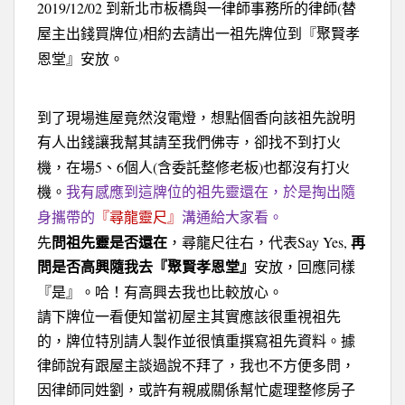
2019/12/02
(
到新北市板橋與一律師事務所的律師
替
)
屋主出錢買牌位
相約去請出一祖先牌位到『聚賢孝
恩堂』安放。
到了現場進屋竟然沒電燈，想點個香向該祖先說明
有人出錢讓我幫其請至我們佛寺，卻找不到打火
5
6
(
)
機，在場
、
個人
含委託整修老板
也都沒有打火
機。
我有感應到這牌位的祖先靈還在，於是掏出隨
身攜帶的
『尋龍靈尺』
溝通給大家看。
Say Yes,
先
問祖先靈是否還在
，尋龍尺往右，代表
再
問是否高興隨我去『聚賢孝恩堂』
安放，回應同樣
『是』。哈！有高興去我也比較放心。
請下牌位一看便知當初屋主其實應該很重視祖先
的，牌位特別請人製作並很慎重撰寫祖先資料。據
律師說有跟屋主談過說不拜了，我也不方便多問，
因律師同姓劉，或許有親戚關係幫忙處理整修房子