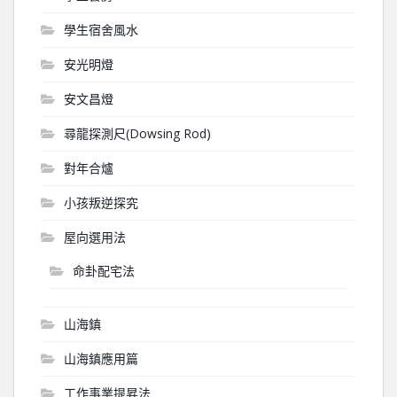
學生宿舍風水
安光明燈
安文昌燈
尋龍探測尺(Dowsing Rod)
對年合爐
小孩叛逆探究
屋向選用法
命卦配宅法
山海鎮
山海鎮應用篇
工作事業提昇法