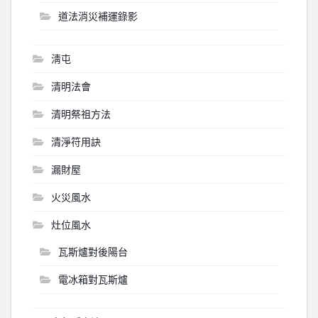
道法消災補運錄影
淸屯
清明法會
清明祭祖方法
清淨符用訣
漏財屋
火災風水
灶位風水
瓦斯爐對後陽台
電冰箱對瓦斯爐