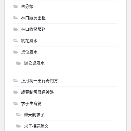
未分類
林口廠房出租
林口收驚服務
桃花風水
桌位風水
辦公桌風水
正月初一出行奇門方
歲春制解歲運神煞
求子生育篇
修天嗣求子
求子接嗣疏文