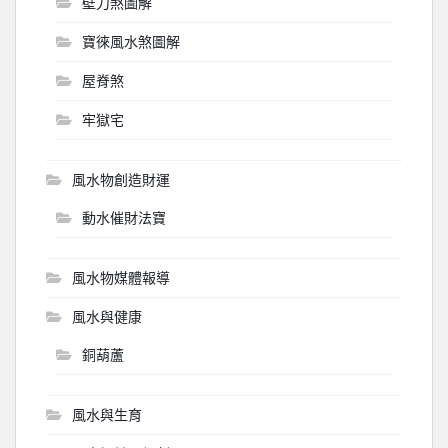
壁刀煞圖解
寶徠風水煞圖解
屋脊煞
牢獄宅
風水物創造財運
動水催財法寶
風水物媒體報導
風水與健康
銅葫蘆
風水與生育