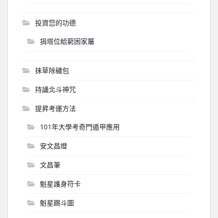
投資您的功德
捐塔位給窮困家屬
抹草除穢包
持誦北斗神咒
提昇考運方法
101年大學考奇門遁甲應用
安文昌燈
文昌筆
魁星護身符卡
魁星踢斗圖