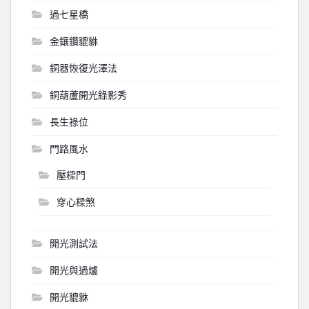
過七星橋
金鑲鑽貔貅
銅器恢復光澤法
銅葫蘆開光錄影秀
長生祿位
門路風水
壓樑門
穿心樑煞
開光測試法
開光與過爐
開光貔貅