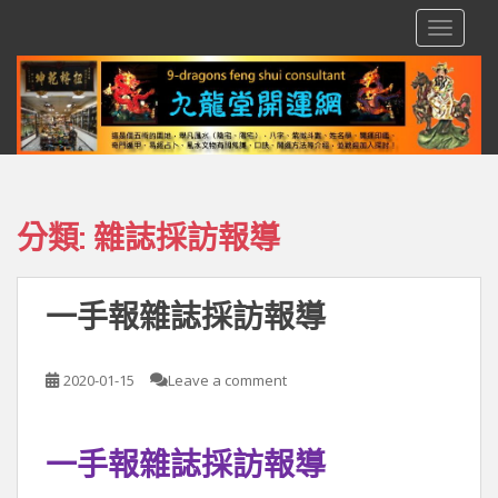
S
TOGGLE
k
i
p
t
o
m
a
i
分類:
雜誌採訪報導
n
c
o
一手報雜誌採訪報導
n
t
e
2020-01-15
Leave a comment
n
t
一手報雜誌採訪報導