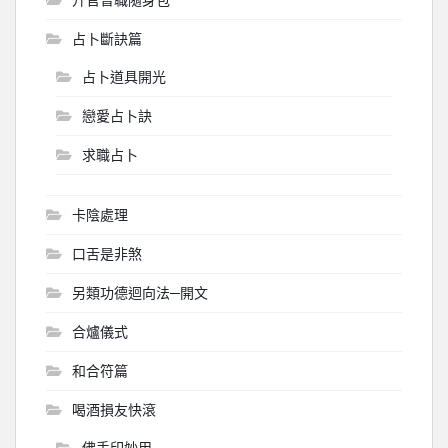
占卜斷訣篇
占卜道具開光
戀愛占卜訣
求職占卜
卡陰處理
口舌是非煞
另類功德迴向法─開文
合爐儀式
和合符篇
喝酒損友快滾
佛手印妙用