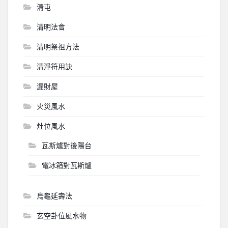
淸屯
清明法會
清明祭祖方法
清淨符用訣
漏財屋
火災風水
灶位風水
瓦斯爐對後陽台
電冰箱對瓦斯爐
烏龜延壽法
玄空卦位風水物