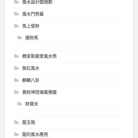
風水設計圖規劃
風水鬥煞篇
馬上發財
運財馬
魏家鉅鹿堂風水煞
魚缸風水
麒麟八卦
黃財神琉璃萬佛牆
財寶米
龍玉珮
龍的風水應用