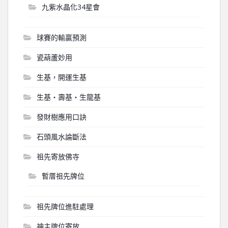
九紫水晶化34星會
球賽的輸贏預測
瓷葫蘆妙用
生基，開運生基
生基‧壽基‧生龍基
發財樹應用口訣
石頭風水論斷法
祖先寄放佛寺
暫厝祖先牌位
祖先牌位進駐處理
神主牌位寄放