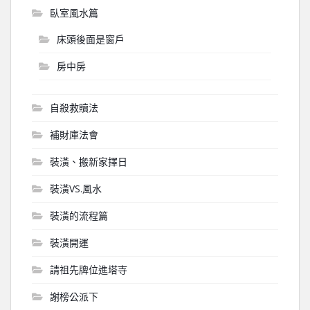
臥室風水篇
床頭後面是窗戶
房中房
自殺救贖法
補財庫法會
裝潢、搬新家擇日
裝潢VS.風水
裝潢的流程篇
裝潢開運
請祖先牌位進塔寺
謝榜公派下