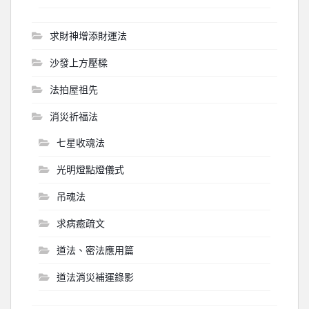
求財神增添財運法
沙發上方壓樑
法拍屋祖先
消災祈福法
七星收魂法
光明燈點燈儀式
吊魂法
求病癒疏文
道法、密法應用篇
道法消災補運錄影