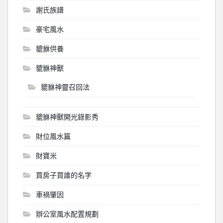
謝氏族譜
豪宅風水
貔貅供養
貔貅神獸
貔貅神靈召回法
貔貅神獸開光錄影秀
財位風水篇
財寶米
買房子買誰的名字
車禍肇因
辦公室風水配置規劃