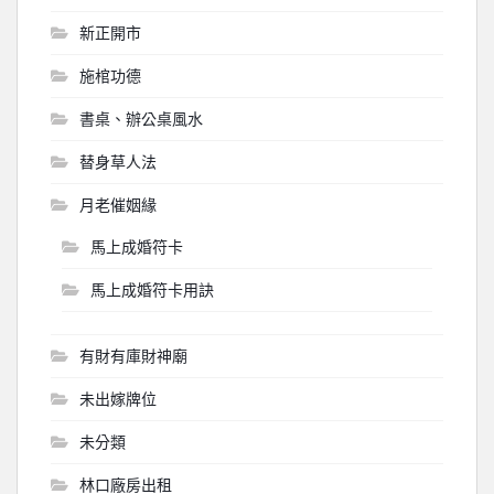
新正開市
施棺功德
書桌、辦公桌風水
替身草人法
月老催姻緣
馬上成婚符卡
馬上成婚符卡用訣
有財有庫財神廟
未出嫁牌位
未分類
林口廠房出租