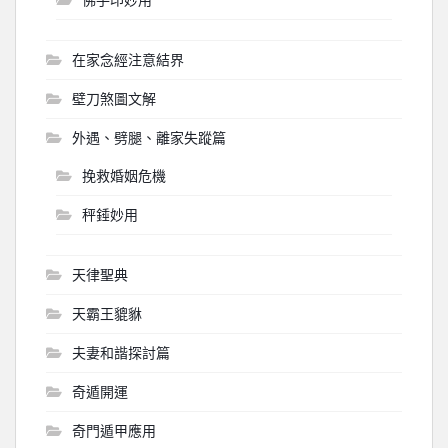
在家念經注意結界
壁刀煞圖文解
外遇、劈腿、離家失蹤篇
挽救婚姻危機
秤錘妙用
天律聖典
天霸王貔貅
夫妻和諧探討篇
奇遁開運
奇門遁甲應用