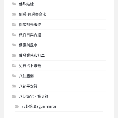
佛珠結緣
倒房-過房書寫法
倒房祖先牌位
做百日與合爐
健康與風水
催發業務和訂單
免費占卜求籤
八仙塵爆
八卦平安符
八卦鎮宅、護身符
八卦鏡,Bagua mirror