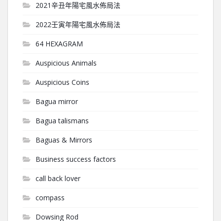
2021辛丑年陽宅風水佈局法
2022壬寅年陽宅風水佈局法
64 HEXAGRAM
Auspicious Animals
Auspicious Coins
Bagua mirror
Bagua talismans
Baguas & Mirrors
Business success factors
call back lover
compass
Dowsing Rod