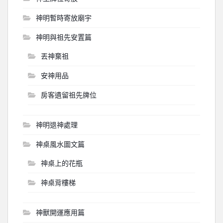
神明暫時寄放廟宇
神明與祖先安置篇
丟神棄祖
安神用品
房客遺留祖先牌位
神明退神處理
神桌風水圖文篇
神桌上的花瓶
神桌背樓梯
神獸開運應用篇