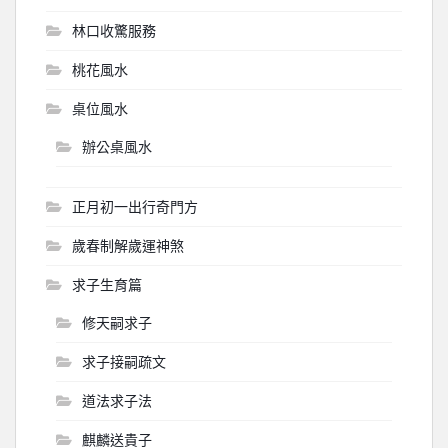
林口收驚服務
桃花風水
桌位風水
辦公桌風水
正月初一出行奇門方
歲春制解歲運神煞
求子生育篇
修天嗣求子
求子接嗣疏文
道法求子法
麒麟送貴子