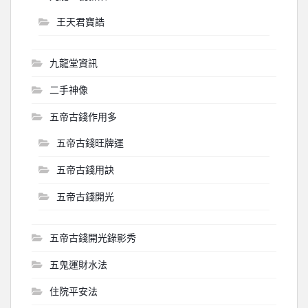
王天君寶誥
九龍堂資訊
二手神像
五帝古錢作用多
五帝古錢旺牌運
五帝古錢用訣
五帝古錢開光
五帝古錢開光錄影秀
五鬼運財水法
住院平安法