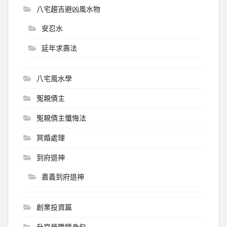
八宅趨吉避凶風水物
安忍水
延年求壽法
八宅風水學
冤親債主
冤親債主懺悔法
冥婚處理
到府退神
嘉義到府退神
創業投資篇
升官晉職隨身包