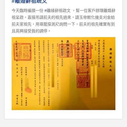
#
離婚辭祖疏文
#
今天臨時編撰一份
離緣辭祖疏文
，幫一位客戶辦理離婚辭
祖呈疏，直接吊請前夫的祖先過來，請玉帝敕化幾支刈金給
前夫家祖先，用尋龍探測尺詢問一下，前夫的祖先確實有到
且高興接受我的調停。