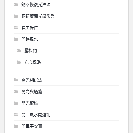
銅器恢復光澤法
銅葫蘆開光錄影秀
長生祿位
門路風水
壓樑門
穿心樑煞
開光測試法
開光與過爐
開光貔貅
開店風水開運術
開車平安寶