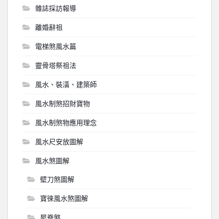
雜誌採訪報導
離婚辭祖
電梯煞風水篇
靈骨塔祭祖法
風水、裝潢、建築師
風水制煞招財寶物
風水制煞物應用理念
風水尺安放圖解
風水煞圖解
壁刀煞圖解
寶徠風水煞圖解
屋脊煞