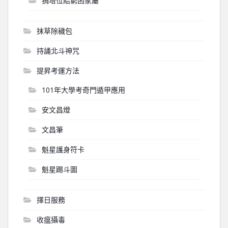
捐塔位給窮困家屬
抹草除穢包
持誦北斗神咒
提昇考運方法
101年大學考奇門遁甲應用
安文昌燈
文昌筆
魁星護身符卡
魁星踢斗圖
擇日服務
收瘟攝毒