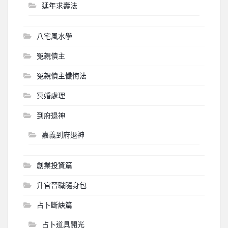
延年求壽法
八宅風水學
冤親債主
冤親債主懺悔法
冥婚處理
到府退神
嘉義到府退神
創業投資篇
升官晉職隨身包
占卜斷訣篇
占卜道具開光