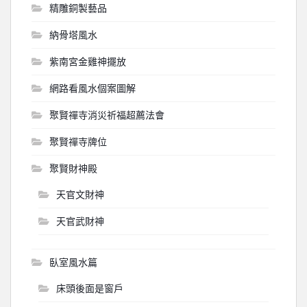
精雕銅製藝品
納骨塔風水
紫南宮金雞神擺放
網路看風水個案圖解
聚賢禪寺消災祈福超薦法會
聚賢禪寺牌位
聚賢財神殿
天官文財神
天官武財神
臥室風水篇
床頭後面是窗戶