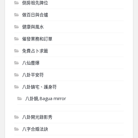
倒房祖先牌位
做百日與合爐
健康與風水
催發業務和訂單
免費占卜求籤
八仙塵爆
八卦平安符
八卦鎮宅、護身符
八卦鏡,Bagua mirror
八卦開光錄影秀
八字合婚法訣