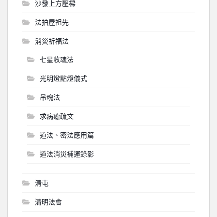
沙發上方壓樑
法拍屋祖先
消災祈福法
七星收魂法
光明燈點燈儀式
吊魂法
求病癒疏文
道法、密法應用篇
道法消災補運錄影
淸屯
清明法會