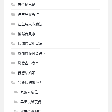
床位風水篇
往生兒女牌位
往生親人救贖法
後陽台風水
快速售屋租屋法
感情戀愛付費占卜
戀愛占卜表單
我想結婚啦
我要快結婚啦！
九紫喜慶位
早締良緣玩偶
移床位求姻緣