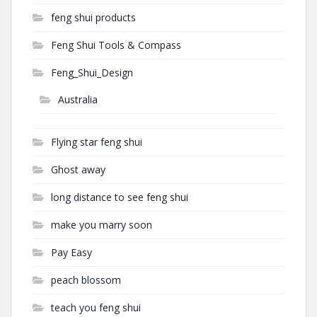
feng shui products
Feng Shui Tools & Compass
Feng_Shui_Design
Australia
Flying star feng shui
Ghost away
long distance to see feng shui
make you marry soon
Pay Easy
peach blossom
teach you feng shui