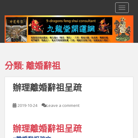
S
TOGGLE
k
i
p
t
o
m
a
i
分類:
離婚辭祖
n
c
o
辦理離婚辭祖呈疏
n
t
e
2019-10-24
Leave a comment
n
t
辦理離婚辭祖呈疏