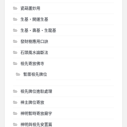
瓷葫蘆妙用
生基，開運生基
生基‧壽基‧生龍基
發財樹應用口訣
石頭風水論斷法
祖先寄放佛寺
暫厝祖先牌位
祖先牌位進駐處理
神主牌位寄放
神明暫時寄放廟宇
神明與祖先安置篇