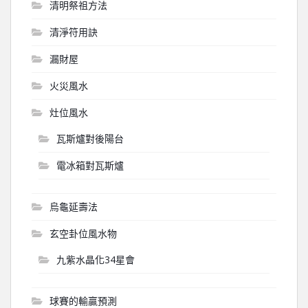
清明祭祖方法
清淨符用訣
漏財屋
火災風水
灶位風水
瓦斯爐對後陽台
電冰箱對瓦斯爐
烏龜延壽法
玄空卦位風水物
九紫水晶化34星會
球賽的輸贏預測