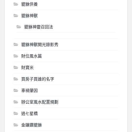
貔貅供養
貔貅神獸
貔貅神靈召回法
貔貅神獸開光錄影秀
財位風水篇
財寶米
買房子買誰的名字
車禍肇因
辦公室風水配置規劃
過七星橋
金鑲鑽貔貅