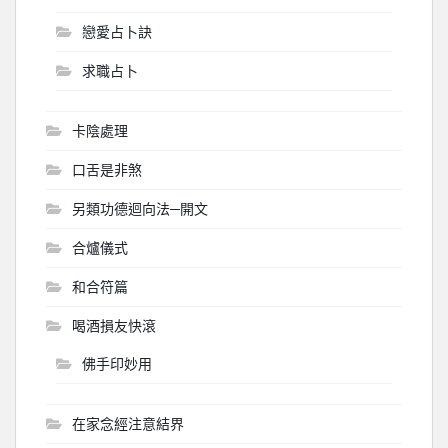
戀愛占卜訣
求職占卜
卡陰處理
口舌是非煞
另類功德迴向法─開文
合爐儀式
和合符篇
喝酒損友快滾
佛手印妙用
在家念經注意結界