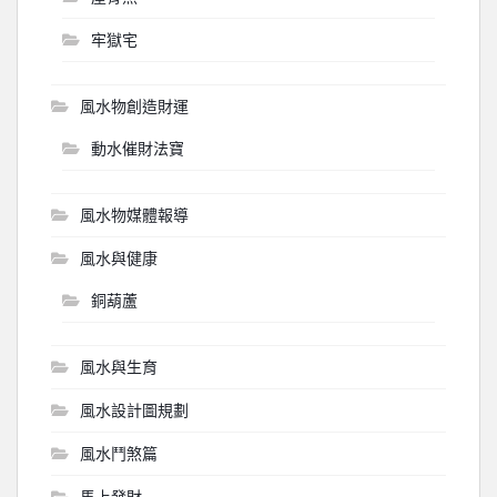
牢獄宅
風水物創造財運
動水催財法寶
風水物媒體報導
風水與健康
銅葫蘆
風水與生育
風水設計圖規劃
風水鬥煞篇
馬上發財