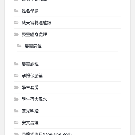
姓名學篇
威天宮轉運龍銀
嬰靈纏身處理
嬰靈牌位
嬰靈處理
孕婦保胎篇
學生套房
學生宿舍風水
安光明燈
安文昌燈
尋龍探測尺(Dowsing Rod)