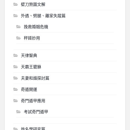
壁刀煞圖文解
外遇、劈腿、離家失蹤篇
挽救婚姻危機
秤錘妙用
天律聖典
天霸王貔貅
夫妻和諧探討篇
奇遁開運
奇門遁甲應用
考試奇門遁甲
姓名學研究篇