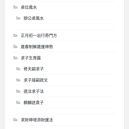
桌位風水
辦公桌風水
正月初一出行奇門方
歲春制解歲運神煞
求子生育篇
修天嗣求子
求子接嗣疏文
道法求子法
麒麟送貴子
求財神增添財運法