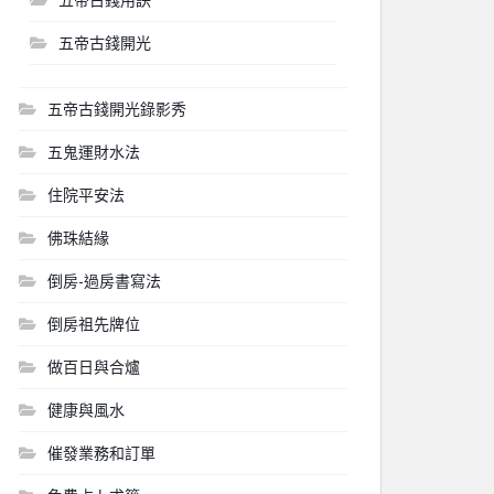
五帝古錢開光
五帝古錢開光錄影秀
五鬼運財水法
住院平安法
佛珠結緣
倒房-過房書寫法
倒房祖先牌位
做百日與合爐
健康與風水
催發業務和訂單