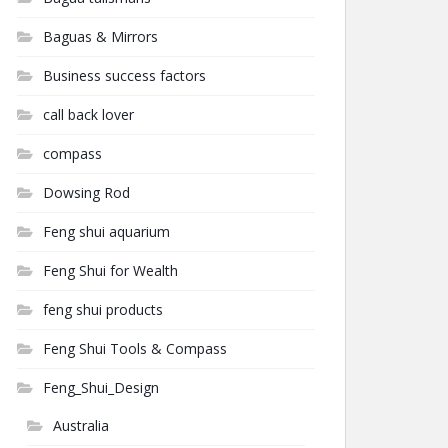
Baguas & Mirrors
Business success factors
call back lover
compass
Dowsing Rod
Feng shui aquarium
Feng Shui for Wealth
feng shui products
Feng Shui Tools & Compass
Feng_Shui_Design
Australia