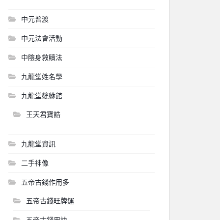
中元普渡
中元法會活動
中陰身救贖法
九龍堂姓名學
九龍堂貔貅館
王天君寶誥
九龍堂資訊
二手神像
五帝古錢作用多
五帝古錢旺牌運
五帝古錢用訣