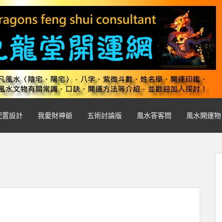
配置設計
我愛財神爺
五術討論版
風水答客問
風水開運物