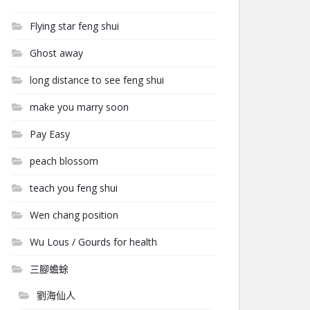
Flying star feng shui
Ghost away
long distance to see feng shui
make you marry soon
Pay Easy
peach blossom
teach you feng shui
Wen chang position
Wu Lous / Gourds for health
三腳蟾蜍
劉海仙人