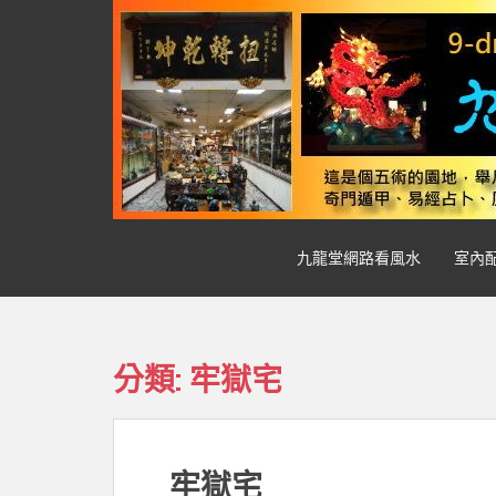
S
k
i
p
t
o
m
a
i
n
九龍堂網路看風水
室內
c
o
n
t
e
分類:
牢獄宅
n
t
牢獄宅