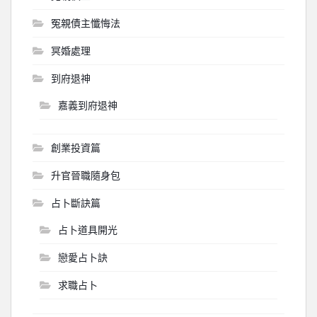
冤親債主懺悔法
冥婚處理
到府退神
嘉義到府退神
創業投資篇
升官晉職隨身包
占卜斷訣篇
占卜道具開光
戀愛占卜訣
求職占卜