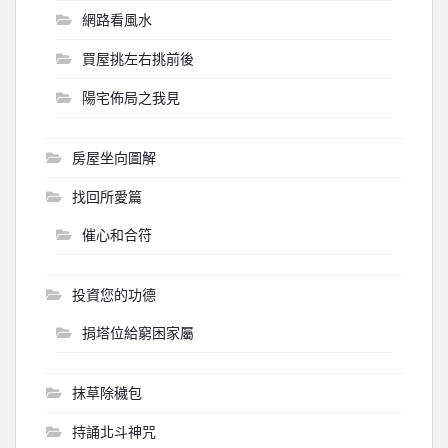
網路看風水
買屋挑左右挑前後
陽宅佈局之我見
房屋坐向圖解
找回所愛篇
催心和合符
投資您的功德
捐塔位給窮困家屬
抹草除穢包
持誦北斗神咒