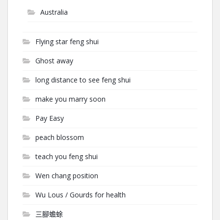
Australia
Flying star feng shui
Ghost away
long distance to see feng shui
make you marry soon
Pay Easy
peach blossom
teach you feng shui
Wen chang position
Wu Lous / Gourds for health
三腳蟾蜍