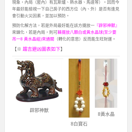
現象，內局（屋內）有瓦斯爐、熱水器、馬達等）。因而今
年最好能檢視一下自己房子的西方位（內、外）是否有逢見
會引動火災因素，並加以預防。
預防化解方法，若是外局最好能在該方擺放一
『辟邪神獸』
來鎮化，若是內局，則可
藉擺放八顆白或黃水晶球(至少要
吊一8 黃水晶組)來通關
（轉化的意思）反而能生旺財運。
【※
趨吉避凶圖表如下
】
辟邪神獸
8黃水晶
8白寶石