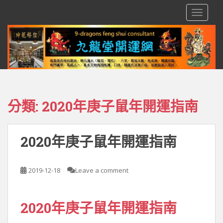
S
TOGGLE
k
i
p
t
o
m
a
i
分類:
2020年庚子鼠年開運指南
n
c
o
2020年庚子鼠年開運指南
n
t
e
2019-12-18
Leave a comment
n
t
2020年庚子鼠年開運指南