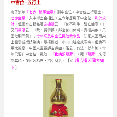
中宮位─五行土
庚子流年
『七赤─破軍金星』
到中宮位，中宮位五行屬土。
七赤金星，
入中得土金相生，主今年居房子中宮位，
利於求
財
，但風水古籍名著
玄機賦
云：『兌不利歟，唇亡齒寒。』
又
飛星賦
云：『紫、黃毒藥，鄰宮兌口休嚐。青樓染疾，只
因七弼同黃』；
今年切忌中宮位擺放紫水晶
，防家人因而染
上吸毒或嫖妓染病，嚼檳榔者，小心口腔癌或喉疾。但也不
用太擔憂，中國人重視趨吉避凶，俗云﹕有法、就有破。今
年只要在中宮位，擺放一
『化病銅葫蘆』
，藉
『葫蘆』
來箝
【※
趨吉避凶圖表如
制其凶，並反凶為吉，招引財氣。
下
】