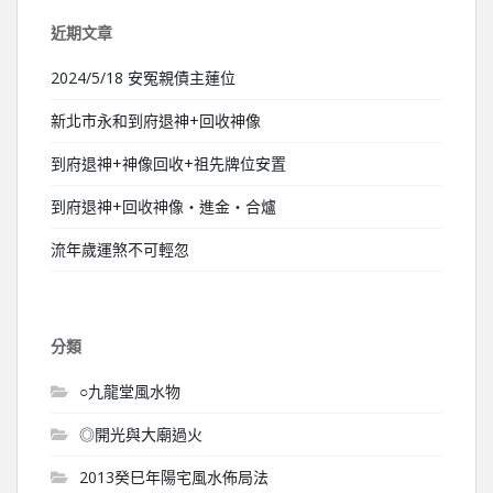
近期文章
2024/5/18 安冤親債主蓮位
新北市永和到府退神+回收神像
到府退神+神像回收+祖先牌位安置
到府退神+回收神像‧進金‧合爐
流年歲運煞不可輕忽
分類
○九龍堂風水物
◎開光與大廟過火
2013癸巳年陽宅風水佈局法