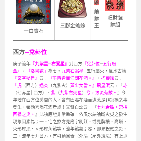
貔
旺財貔
貅
貅組
王
三腳金蟾蜍
一白寶石
西方
─兌卦位
庚子流年
『九紫星─右弼星』
到西方
『兌卦位
─
五行屬
金』
，
『洛書數』
為七。
九紫右弼星─
五行屬火，風水古籍
『玄空秘旨』
云﹕
『午酉逢而江湖花酒。』
，
搖鞭賦
云﹕
『虎
（西方）
遇炎
（九紫火）
蒸少女當。』飛星賦
云﹕『
赤
（七赤星│西方）、
紫
（
九紫右弼星
）
兮，致災有數。
』今
年睡在西方位房間的人，會有因喝花酒而遭惹是非災禍之事
發生，奉勸喜喝花酒者戒！又紫白訣云：『
七九合轍，常招
回祿之災。
』此訣應證非常準確，依風水訣論斷火災之發生
現象因素為；一、宅之煞方見廟宇刷紅、或見牌樓、高塔、
火形屋頂、ｖ形屋角煞等，流年煞氣引發，即見祝融之災。
二、流年七九會方，有引動因素（外局（屋外環境）有上述