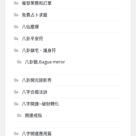
催發業務和訂單
免費占卜求籤
八仙塵爆
八卦平安符
八卦鎮宅、護身符
八卦鏡,Bagua mirror
八卦開光錄影秀
八字合婚法訣
八字開運─破財轉化
開運戒指
八字開運應用篇