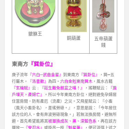
貔貅王
銅葫蘆
五帝葫蘆
錢
東南方
『巽卦位』
庚子流年
『六白─武曲金星』
到東南方
『巽卦位』
，巽
─
五
行屬木，
『洛書數』
為四。
六白金剋東南巽木
，風水古籍
『玄機賦』
云﹕
『莊生難免鼓盆之嘆！』
，搖鞭賦云：
『風
戶埋天，產婦亡』
。所以今年東南方卦位，絕對避免孕婦居
住當房間，防有產厄（流產）之災。又飛星賦云：『小畜
（風天小畜卦名），差徭勞碌。』，意思是說：「今年居住
該方位的人，會有奔波勞碌現象。」若無法換房間，避無所
避，首先希望能將其
被單換成灰、黑、深藍色系
，再在該方
擺放一
『安忍水』
或掛吊一枝
『魁星筆』
，便可消弭上述之