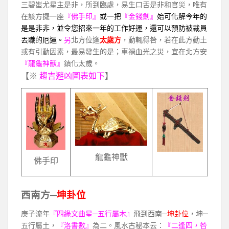
三碧蚩尤星主是非，所到臨處，易生口舌是非和官災，唯有
在該方擺一座
『佛手印』
或一把
『金錢劍』
始可化解今年的
是是非非，並令您招來一年的工作好運，還可以預防被裁員
丟職的厄運。
另
北方位逢
太歲方
，動輒得咎，若在此方動土
或有引動因素，最易發生的是；車禍血光之災，宜在北方安
『龍龜神獸』
鎮化太歲。
【※
趨吉避凶圖表如下
】
龍龜神獸
佛手印
西南方─
坤卦位
庚子流年
『四綠文曲星─五行屬木』
飛到西南─
坤卦位
，坤
─
五行屬土，
『洛書數』
為二。風水古秘本云：
『二逢四，咎