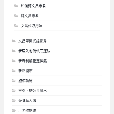
如何拜文昌帝君
拜文昌帝君
文昌位取用法
文昌筆開光錄影秀
新居入宅儀軌旺運法
新春制解歲運神煞
新正開市
施棺功德
書桌、辦公桌風水
替身草人法
月老催姻緣