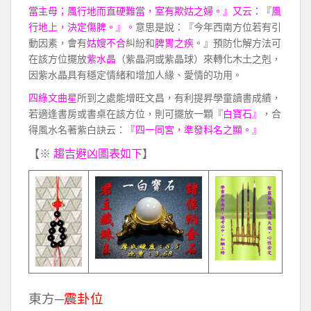
當主母；風行地而直硬難當，室有欺姑之婦。』又云：『風
行地上，決定傷脾。』。
意思是說：『今年西南方位若有引
動因素，會有
姑嫂不合
糾紛和
脾胃之疾
。』預防化解方法可
在該方位擺放
紫水晶
（紫晶洞或紫晶球）來轉化木土之剋，
因紫水晶具有穩定情緒和增加人緣、愛情的功用。
四綠文曲星
所到之處能增旺文昌，有利提昇學童讀書成績，
若適逢書房或書桌在該方位，則可擺放一顆
『白寶石』
，合
得風水名著紫白訣云：
『四一同宮，準發科名之顯。』
【※
趨吉避凶圖表如下
】
東方─
震卦位