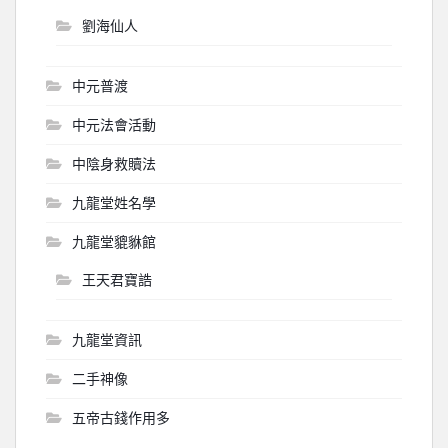
劉海仙人
中元普渡
中元法會活動
中陰身救贖法
九龍堂姓名學
九龍堂貔貅館
王天君寶誥
九龍堂資訊
二手神像
五帝古錢作用多