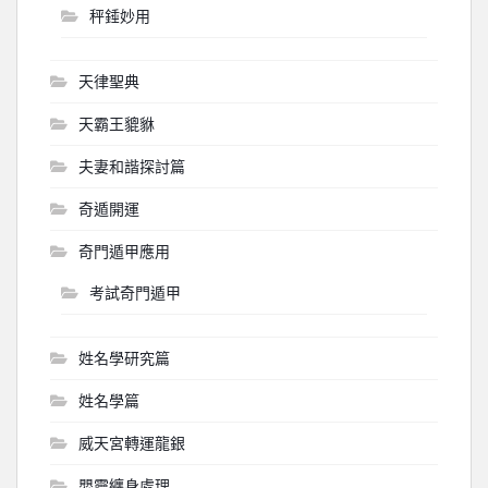
秤錘妙用
天律聖典
天霸王貔貅
夫妻和諧探討篇
奇遁開運
奇門遁甲應用
考試奇門遁甲
姓名學研究篇
姓名學篇
威天宮轉運龍銀
嬰靈纏身處理