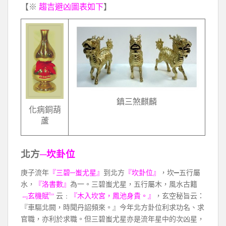
【※
趨吉避凶圖表如下
】
鎮三煞麒麟
化病銅葫
蘆
北方
─坎卦位
庚子流年
『三碧─蚩尤星』
到北方
『坎卦位』
，坎
─
五行屬
水，
『洛書數』
為一。三碧蚩尤星，五行屬木，風水古籍
﹃玄機賦﹄
云﹕
『木入坎宮，鳳池身貴。』
，玄空秘旨云：
『車驅北闕，時聞丹詔頻來。』今年北方卦位利求功名、求
官職，亦利於求職。但三碧蚩尤星亦是流年星中的次凶星，