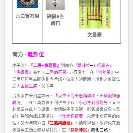
六白寶石組
硨磲6白
寶石
文昌筆
南方
─離卦位
庚子流年
『二黑─病符星』
到南方
『離卦位
─
五行屬火』
，
『洛書數』
為九。
二黑病符星─
五行屬土，在
『流年星』
中
二黑病符星主關係到今年該方位家人的健康，所到之處居住
之人
主易生病
。又今年
另風水古著飛星訣云﹕
「火生土而出愚鈍頑夫，火暗而神志
難清」，
今年南方位不利孕生小孩，
小心生到低能兒。
又不
利學童在此方位讀書。會讓腦子不清楚，影響讀書效果。務
必在房間內或床頭擺放一
「化病銅葫蘆」
來解化病符星的凶
性，又今年南方值
『三煞與歲破』
，動輒得咎，故避免在此
方位興工動土和敲敲打打，宜
『麒麟神獸』
鎮化三煞
。