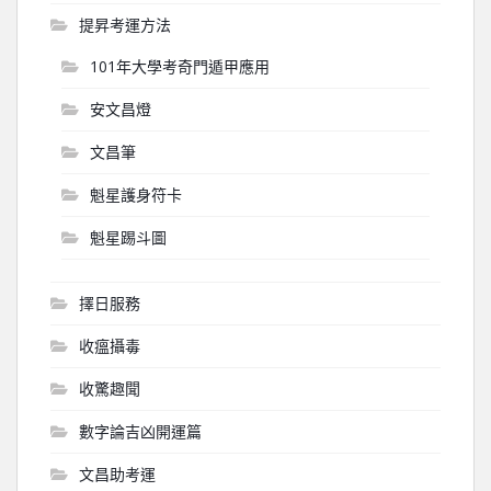
提昇考運方法
101年大學考奇門遁甲應用
安文昌燈
文昌筆
魁星護身符卡
魁星踢斗圖
擇日服務
收瘟攝毒
收驚趣聞
數字論吉凶開運篇
文昌助考運