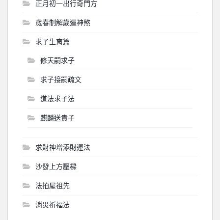
正月初一出行奇門方
歲春制解歲運神煞
求子生育篇
修天嗣求子
求子接嗣疏文
道法求子法
麒麟送貴子
求財神增添財運法
沙發上方壓樑
法拍屋祖先
消災祈福法