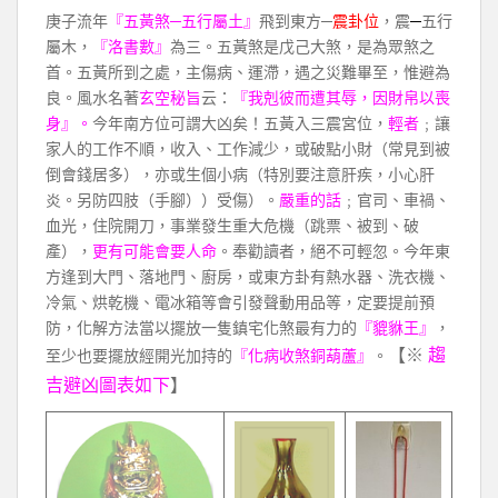
庚子流年
『五黃煞─五行屬土』
飛到東方─
震卦位
，震
─
五行
屬木，
『洛書數』
為三。五黃煞是戊己大煞，是為眾煞之
首。五黃所到之處，主傷病、運滯，遇之災難畢至，惟避為
良。風水名著
玄空秘旨
云：
『我剋彼而遭其辱，因財帛以喪
身』。
今年南方位可謂大凶矣！五黃入三震宮位，
輕者
﹔讓
家人的工作不順，收入、工作減少，或破點小財（常見到被
倒會錢居多），亦或生個小病（特別要注意肝疾，小心肝
炎。另防四肢（手腳））受傷）。
嚴重的話
﹔官司、車禍、
血光，住院開刀，事業發生重大危機（跳票、被到、破
產），
更有可能會要人命
。奉勸讀者，絕不可輕忽。今年東
方逢到大門、落地門、廚房，或東方卦有熱水器、洗衣機、
冷氣、烘乾機、電冰箱等會引發聲動用品等，定要提前預
防，化解方法當以擺放一隻鎮宅化煞最有力的
『貔貅王』
，
【※
趨
至少也要擺放經開光加持的
『化病收煞銅葫蘆』
。
吉避凶圖表如下
】