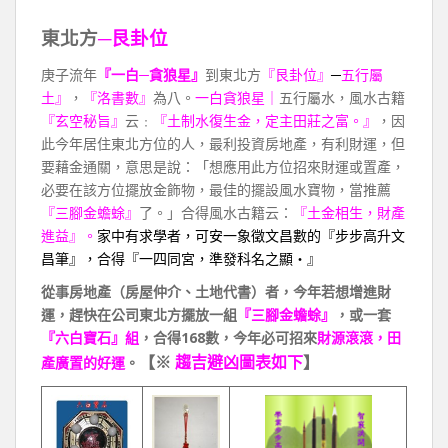
東北方
─艮卦位
庚子流年
『一白─貪狼星』
到東北方
『艮卦位』
─
五行屬
土』
，
『洛書數』
為八。
一白貪狼星｜
五行屬水，風水古籍
『玄空秘旨』
云﹕
『土制水復生金，定主田莊之富。』
，因
此今年居住東北方位的人，最利投資房地產，有利財運，但
要藉金通關，意思是說：「想應用此方位招來財運或置產，
必要在該方位擺放金飾物，最佳的擺設風水寶物，當推薦
『三腳金蟾蜍』
了。」合得風水古籍云：
『土金相生，財產
進益』。
家中有求學者，可安一象徵文昌數的『步步高升文
昌筆』，合得『一四同宮，準發科名之顯‧』
從事房地產（房屋仲介、土地代書）者，今年若想增進財
運，趕快在公司東北方擺放一組
『三腳金蟾蜍』
，或一套
『六白寶石』組
，合得168數，今年必可招來
財源滾滾，田
【※
趨吉避凶圖表如下
】
產廣置的好運
。