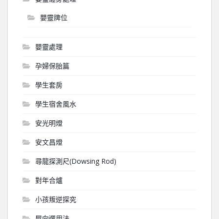
嬰靈牌位
嬰靈處理
孕婦保胎篇
學生套房
學生宿舍風水
安光明燈
安文昌燈
尋龍探測尺(Dowsing Rod)
對年合爐
小孩叛逆探究
屋向選用法