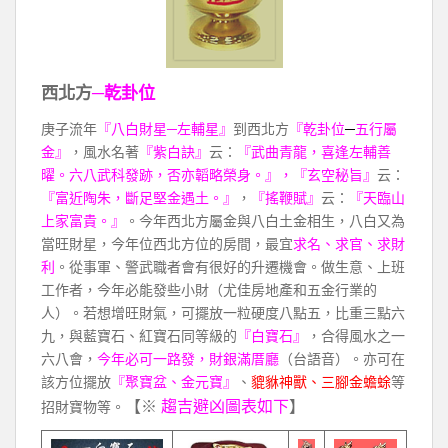
西北方
─乾卦位
庚子流年
『八白財星─左輔星』
到西北方
『乾卦位
─
五行屬
金』
，風水名著
『紫白訣』
云：
『武曲青龍，喜逢左輔善
曜。六八武科發跡，否亦韜略榮身。』，『玄空秘旨』
云：
『富近陶朱，斷足堅金遇土。』
，
『搖鞭賦』
云：
『天臨山
上家富貴。』
。今年西北方屬金與八白土金相生，八白又為
當旺財星，今年位西北方位的房間，最宜
求名、求官、求財
利
。從事軍、警武職者會有很好的升遷機會。做生意、上班
工作者，今年必能發些小財（尤佳房地產和五金行業的
人）。若想增旺財氣，可擺放一粒硬度八點五，比重三點六
九，與藍寶石、紅寶石同等級的
『白寶石』
，合得風水之一
六八會，
今年必可一路發，財銀滿厝廳
（台語音）。亦可在
該方位擺放
『聚寶盆、金元寶』
、
貔貅神獸、三腳金蟾蜍
等
【※
趨吉避凶圖表如下
】
招財寶物等。