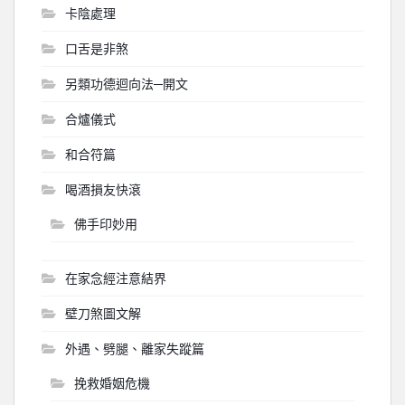
卡陰處理
口舌是非煞
另類功德迴向法─開文
合爐儀式
和合符篇
喝酒損友快滾
佛手印妙用
在家念經注意結界
壁刀煞圖文解
外遇、劈腿、離家失蹤篇
挽救婚姻危機