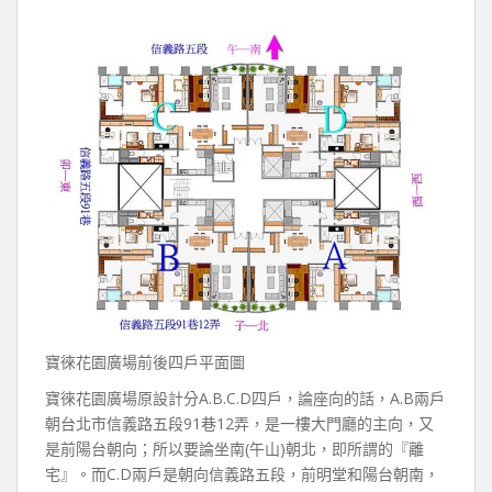
寶徠花園廣場前後四戶平面圖
寶徠花園廣場原設計分A.B.C.D四戶，論座向的話，A.B兩戶
朝台北市信義路五段91巷12弄，是一樓大門廳的主向，又
是前陽台朝向；所以要論坐南(午山)朝北，即所謂的『離
宅』。而C.D兩戶是朝向信義路五段，前明堂和陽台朝南，