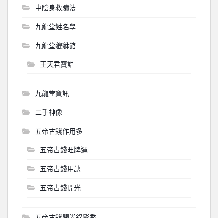
中陰身救贖法
九龍堂姓名學
九龍堂貔貅館
王天君寶誥
九龍堂資訊
二手神像
五帝古錢作用多
五帝古錢旺牌運
五帝古錢用訣
五帝古錢開光
五帝古錢開光錄影秀