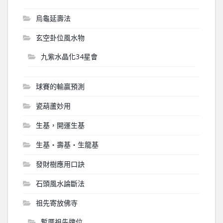
烏龜延壽法
玄空卦位風水物
九紫水晶化34星會
球賽的輸贏預測
瓷葫蘆妙用
生基，開運生基
生基‧壽基‧生龍基
發財樹應用口訣
石頭風水論斷法
祖先寄放佛寺
暫厝祖先牌位