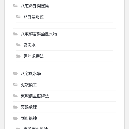
八宅命卦開運篇
命卦論財位
八宅趨吉避凶風水物
安忍水
延年求壽法
八宅風水學
冤親債主
冤親債主懺悔法
冥婚處理
到府退神