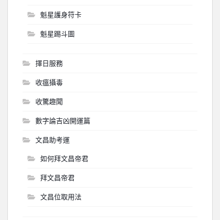
魁星護身符卡
魁星踢斗圖
擇日服務
收瘟攝毒
收驚趣聞
數字論吉凶開運篇
文昌助考運
如何拜文昌帝君
拜文昌帝君
文昌位取用法