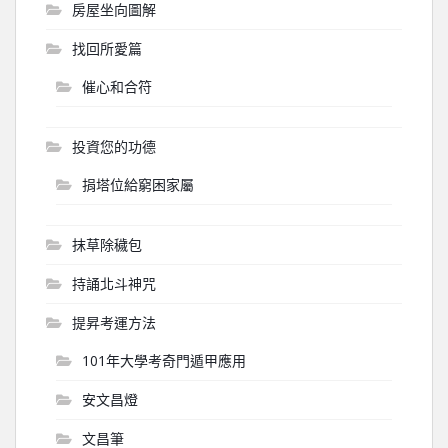
房屋坐向圖解
找回所愛篇
催心和合符
投資您的功德
捐塔位給窮困家屬
抹草除穢包
持誦北斗神咒
提昇考運方法
101年大學考奇門遁甲應用
安文昌燈
文昌筆