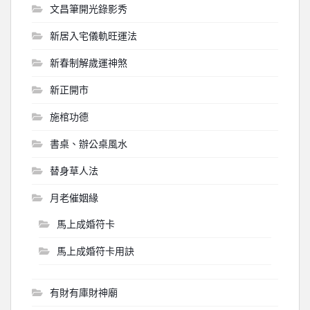
文昌筆開光錄影秀
新居入宅儀軌旺運法
新春制解歲運神煞
新正開市
施棺功德
書桌、辦公桌風水
替身草人法
月老催姻緣
馬上成婚符卡
馬上成婚符卡用訣
有財有庫財神廟