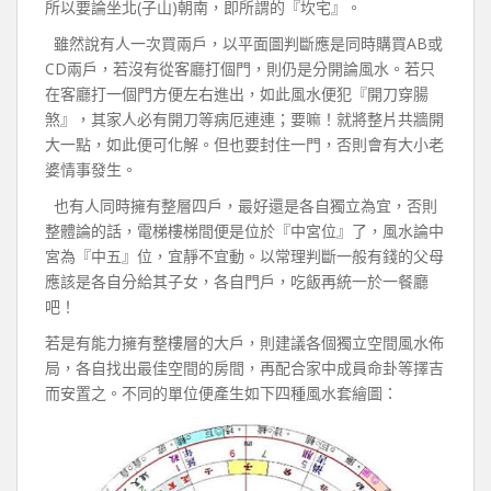
所以要論坐北(子山)朝南，即所謂的『坎宅』。
雖然說有人一次買兩戶，以平面圖判斷應是同時購買AB或
CD兩戶，若沒有從客廳打個門，則仍是分開論風水。若只
在客廳打一個門方便左右進出，如此風水便犯『開刀穿腸
煞』，其家人必有開刀等病厄連連；要嘛！就將整片共牆開
大一點，如此便可化解。但也要封住一門，否則會有大小老
婆情事發生。
也有人同時擁有整層四戶，最好還是各自獨立為宜，否則
整體論的話，電梯樓梯間便是位於『中宮位』了，風水論中
宮為『中五』位，宜靜不宜動。以常理判斷一般有錢的父母
應該是各自分給其子女，各自門戶，吃飯再統一於一餐廳
吧！
若是有能力擁有整樓層的大戶，則建議各個獨立空間風水佈
局，各自找出最佳空間的房間，再配合家中成員命卦等擇吉
而安置之。不同的單位便產生如下四種風水套繪圖：