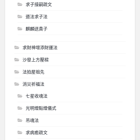
求子接嗣疏文
道法求子法
麒麟送貴子
求財神增添財運法
沙發上方壓樑
法拍屋祖先
消災祈福法
七星收魂法
光明燈點燈儀式
吊魂法
求病癒疏文