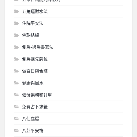
五鬼運財水法
住院平安法
佛珠結緣
倒房-過房書寫法
倒房祖先牌位
做百日與合爐
健康與風水
催發業務和訂單
免費占卜求籤
八仙塵爆
八卦平安符