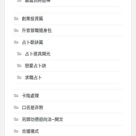
嘉義到府退神
創業投資篇
升官晉職隨身包
占卜斷訣篇
占卜道具開光
戀愛占卜訣
求職占卜
卡陰處理
口舌是非煞
另類功德迴向法─開文
合爐儀式