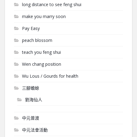
long distance to see feng shui
make you marry soon
Pay Easy
peach blossom
teach you feng shui
Wen chang position
Wu Lous / Gourds for health
三腳蟾蜍
劉海仙人
中元普渡
中元法會活動