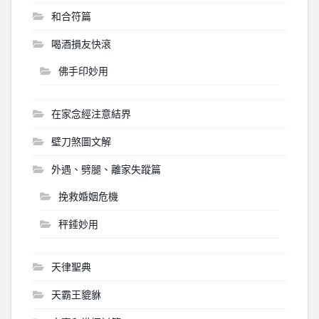
和合符篇
喝酒損友快滾
佛手印妙用
在家念經注意結界
壁刀煞圖文解
外遇、劈腿、離家失蹤篇
挽救婚姻危機
秤錘妙用
天律聖典
天霸王貔貅