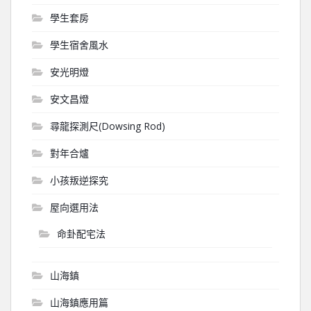
學生套房
學生宿舍風水
安光明燈
安文昌燈
尋龍探測尺(Dowsing Rod)
對年合爐
小孩叛逆探究
屋向選用法
命卦配宅法
山海鎮
山海鎮應用篇