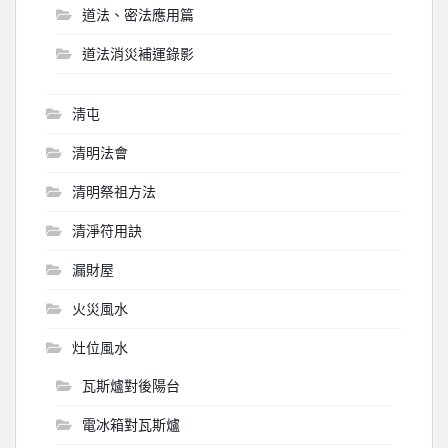
道法、密法應用篇
道法消災補運錄影
淸屯
清明法會
清明祭祖方法
清淨符用訣
漏財屋
火災風水
灶位風水
瓦斯爐對後陽台
電冰箱對瓦斯爐