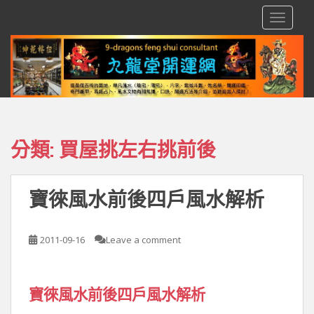
S
TOGGLE
k
i
p
t
o
m
a
i
分類:
買屋挑左右挑前後
n
c
o
寶徠風水前後四戶風水解析
n
t
e
2011-09-16
Leave a comment
n
t
寶徠風水前後四戶風水解析