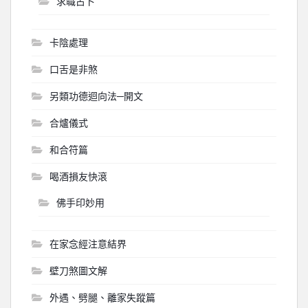
求職占卜
卡陰處理
口舌是非煞
另類功德迴向法─開文
合爐儀式
和合符篇
喝酒損友快滾
佛手印妙用
在家念經注意結界
壁刀煞圖文解
外遇、劈腿、離家失蹤篇