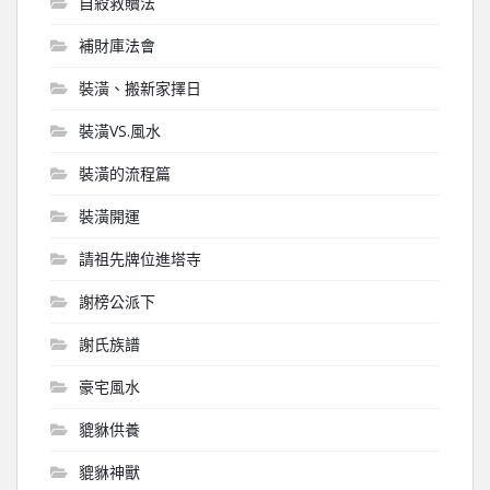
自殺救贖法
補財庫法會
裝潢、搬新家擇日
裝潢VS.風水
裝潢的流程篇
裝潢開運
請祖先牌位進塔寺
謝榜公派下
謝氏族譜
豪宅風水
貔貅供養
貔貅神獸