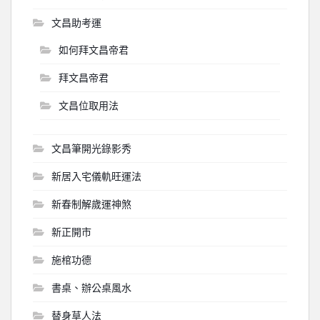
文昌助考運
如何拜文昌帝君
拜文昌帝君
文昌位取用法
文昌筆開光錄影秀
新居入宅儀軌旺運法
新春制解歲運神煞
新正開市
施棺功德
書桌、辦公桌風水
替身草人法