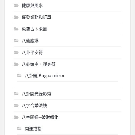
健康與風水
催發業務和訂單
免費占卜求籤
八仙塵爆
八卦平安符
八卦鎮宅、護身符
八卦鏡,Bagua mirror
八卦開光錄影秀
八字合婚法訣
八字開運─破財轉化
開運戒指