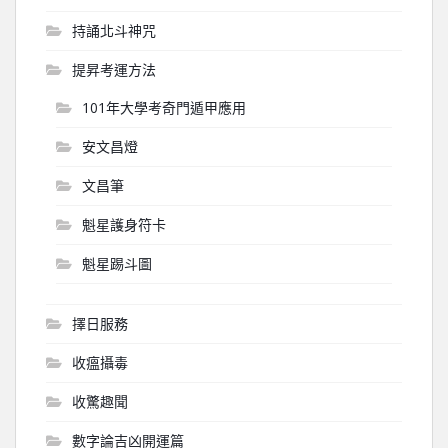
持誦北斗神咒
提昇考運方法
101年大學考奇門遁甲應用
安文昌燈
文昌筆
魁星護身符卡
魁星踢斗圖
擇日服務
收瘟攝毒
收驚趣聞
數字論吉凶開運篇