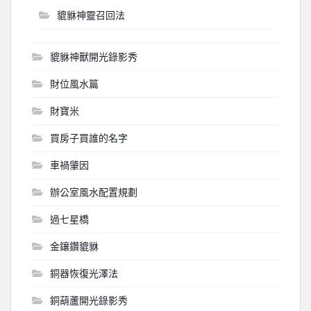
貔貅神靈召回法
貔貅神獸開光錄影秀
財位風水篇
財寶米
買房子買誰的名字
車禍肇因
辦公室風水配置規劃
過七星橋
金鑲鑽貔貅
銅器恢復光澤法
銅葫蘆開光錄影秀