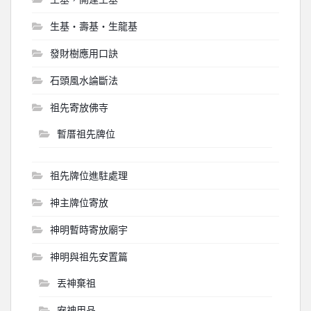
生基‧壽基‧生龍基
發財樹應用口訣
石頭風水論斷法
祖先寄放佛寺
暫厝祖先牌位
祖先牌位進駐處理
神主牌位寄放
神明暫時寄放廟宇
神明與祖先安置篇
丟神棄祖
安神用品