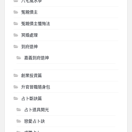
八宅風水學
冤親債主
冤親債主懺悔法
冥婚處理
到府退神
嘉義到府退神
創業投資篇
升官晉職隨身包
占卜斷訣篇
占卜道具開光
戀愛占卜訣