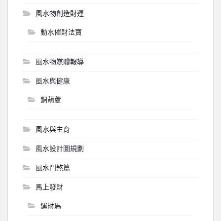
風水物創造財運
動水催財法寶
風水物媒體報導
風水與健康
銅葫蘆
風水與生育
風水設計圖規劃
風水鬥煞篇
馬上發財
運財馬