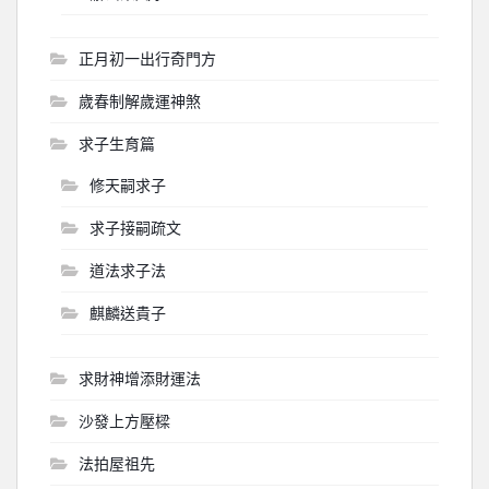
正月初一出行奇門方
歲春制解歲運神煞
求子生育篇
修天嗣求子
求子接嗣疏文
道法求子法
麒麟送貴子
求財神增添財運法
沙發上方壓樑
法拍屋祖先