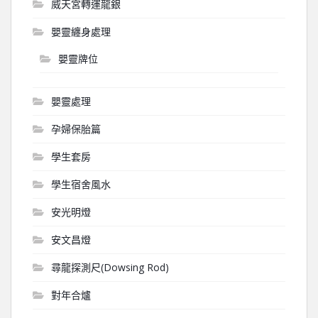
威天宮轉運龍銀
嬰靈纏身處理
嬰靈牌位
嬰靈處理
孕婦保胎篇
學生套房
學生宿舍風水
安光明燈
安文昌燈
尋龍探測尺(Dowsing Rod)
對年合爐