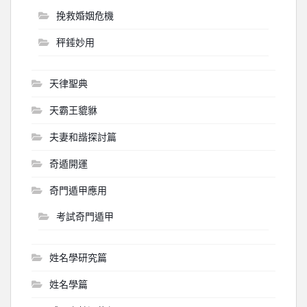
挽救婚姻危機
秤錘妙用
天律聖典
天霸王貔貅
夫妻和諧探討篇
奇遁開運
奇門遁甲應用
考試奇門遁甲
姓名學研究篇
姓名學篇