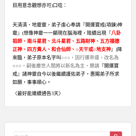
目用意念觀想亦可
)
口唸：
天清清、地靈靈，弟子虔心奉請『開運寶戒
(
項鍊
)
神
靈』
(
想像神靈一一顯現在腦海裡，陸續出現『
八卦
祖師、南斗星君、北斗星君、五路財神、五方福德
正神、四方貴人、和合仙師、○天干或○地支神
』
)
降
來臨，弟子原本名字叫
○○○，因行運乖違，改名為
○○○，嗣後塵世人間將以新名為主，懇請
『開運寶
戒』諸神靈自今以後繼續護佑弟子，惠賜弟子所求
如願，事事順心。
〈最好能連續通告
3
天〉
Search for: