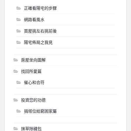
正確看陽宅的步驟
網路看風水
買屋挑左右挑前後
陽宅佈局之我見
房屋坐向圖解
找回所愛篇
催心和合符
投資您的功德
捐塔位給窮困家屬
抹草除穢包