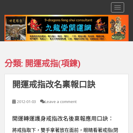
S
TOGGLE
k
i
p
t
o
m
a
i
分類:
開運戒指(項鍊)
n
c
o
開運戒指改名稟報口訣
n
t
e
2012-01-03
Leave a comment
n
t
開運轉運護身戒指改名後稟報應用口訣：
將戒指取下，雙手拿著放在面前，眼睛看著戒指
(
閉