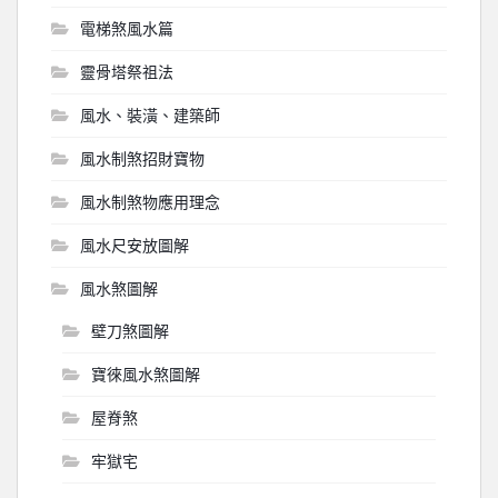
電梯煞風水篇
靈骨塔祭祖法
風水、裝潢、建築師
風水制煞招財寶物
風水制煞物應用理念
風水尺安放圖解
風水煞圖解
壁刀煞圖解
寶徠風水煞圖解
屋脊煞
牢獄宅