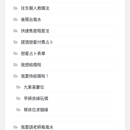
往生親人救贖法
後陽台風水
快速售屋租屋法
感情戀愛付費占卜
戀愛占卜表單
我想結婚啦
我要快結婚啦！
九紫喜慶位
早締良緣玩偶
移床位求姻緣
我要請老師看風水