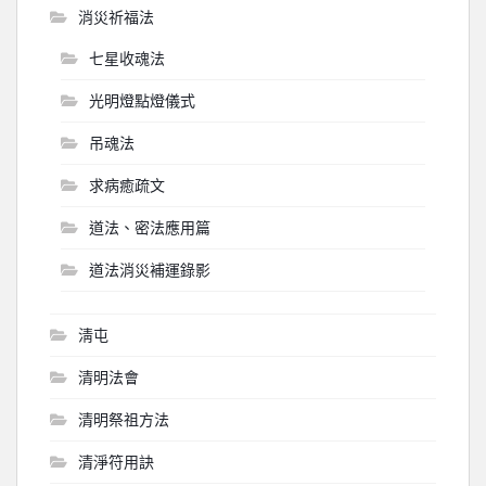
消災祈福法
七星收魂法
光明燈點燈儀式
吊魂法
求病癒疏文
道法、密法應用篇
道法消災補運錄影
淸屯
清明法會
清明祭祖方法
清淨符用訣