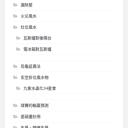
漏財屋
火災風水
灶位風水
瓦斯爐對後陽台
電冰箱對瓦斯爐
烏龜延壽法
玄空卦位風水物
九紫水晶化34星會
球賽的輸贏預測
瓷葫蘆妙用
生基，開運生基