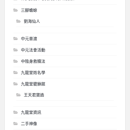
三腳蟾蜍
劉海仙人
中元普渡
中元法會活動
中陰身救贖法
九龍堂姓名學
九龍堂貔貅館
王天君寶誥
九龍堂資訊
二手神像