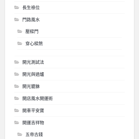
長生祿位
門路風水
壓樑門
穿心樑煞
開光測試法
開光與過爐
開光貔貅
開店風水開運術
開車平安寶
開運吉祥物
五帝古錢