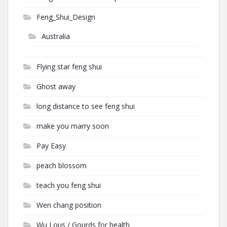
Feng_Shui_Design
Australia
Flying star feng shui
Ghost away
long distance to see feng shui
make you marry soon
Pay Easy
peach blossom
teach you feng shui
Wen chang position
Wu Lous / Gourds for health