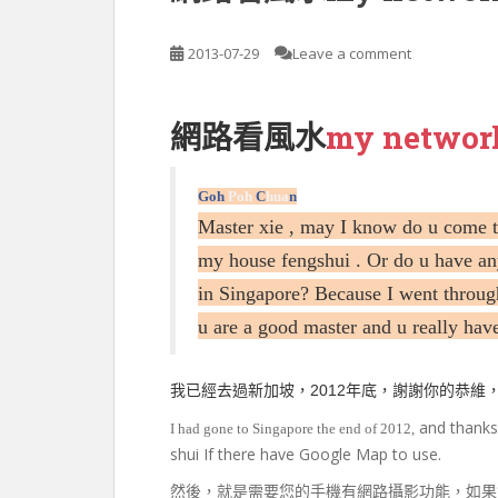
2013-07-29
Leave a comment
my network
網路看風水
Goh
Poh
C
hua
n
Master xie , may I know do u come t
my house fengshui . Or do u have a
in Singapore? Because I went through
u are a good master and u really have
2012
我已經去過新加坡，
年底，謝謝你的恭維
and thanks 
I had gone to Singapore the end of 2012,
shui If there have Google Map to use.
然後，就是需要您的手機有網路攝影功能，如果您