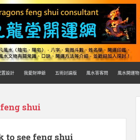
配置設計
我愛財神爺
五術討論版
風水答客問
風水開運物
 feng shui
o see feng shui