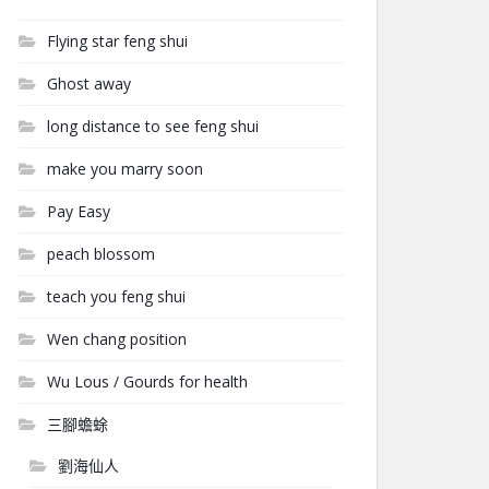
Flying star feng shui
Ghost away
long distance to see feng shui
make you marry soon
Pay Easy
peach blossom
teach you feng shui
Wen chang position
Wu Lous / Gourds for health
三腳蟾蜍
劉海仙人