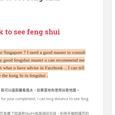
 to see feng shui
o Singapore ? I need a good master to consult
ny good fengshui master u can recommend me
 what u have advise in Facebook .. I can tell
 the kong fu in fengshui .
，我可以遠距離看風水，如果當地有使用谷歌地圖。
for your compliment, I can long distance to see feng
具備了就請用SkyPe和我視訊交談，利用手機照攝您的