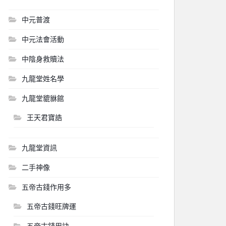
中元普渡
中元法會活動
中陰身救贖法
九龍堂姓名學
九龍堂貔貅館
王天君寶誥
九龍堂資訊
二手神像
五帝古錢作用多
五帝古錢旺牌運
五帝古錢用訣