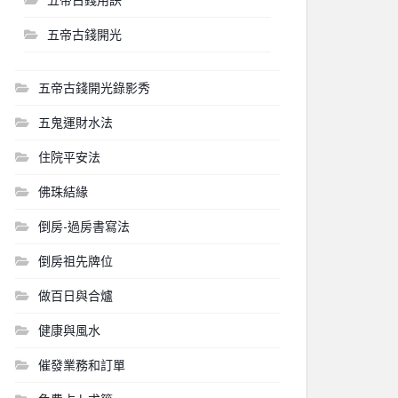
五帝古錢開光
五帝古錢開光錄影秀
五鬼運財水法
住院平安法
佛珠結緣
倒房-過房書寫法
倒房祖先牌位
做百日與合爐
健康與風水
催發業務和訂單