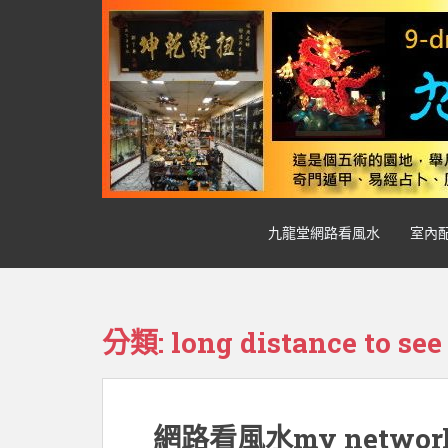
S
k
i
p
t
o
m
a
i
n
九龍堂網路看風水
室內
c
o
n
t
e
分類:
long distance to see
n
t
網路看風水my network t