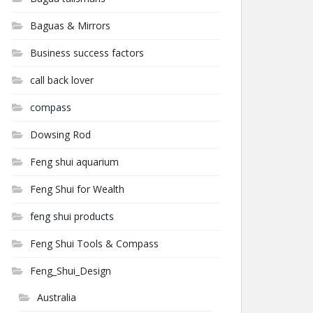
Baguas & Mirrors
Business success factors
call back lover
compass
Dowsing Rod
Feng shui aquarium
Feng Shui for Wealth
feng shui products
Feng Shui Tools & Compass
Feng_Shui_Design
Australia