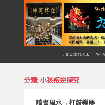
S
k
i
p
t
o
m
a
i
n
九龍堂網路看風水
室內
c
o
n
t
e
分類:
小孩叛逆探究
n
t
讀書風水→打鼓樂器