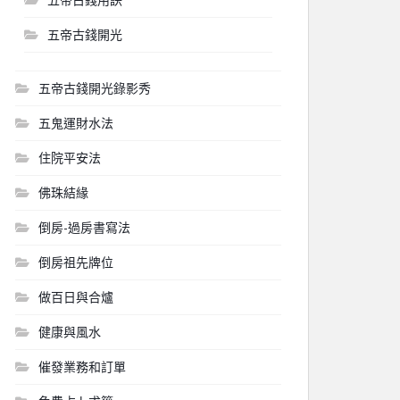
五帝古錢開光
五帝古錢開光錄影秀
五鬼運財水法
住院平安法
佛珠結緣
倒房-過房書寫法
倒房祖先牌位
做百日與合爐
健康與風水
催發業務和訂單