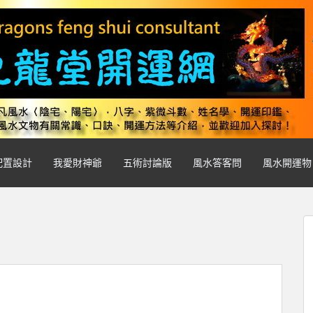
配置設計
我愛財神爺
五術討論版
風水答客問
風水開運物