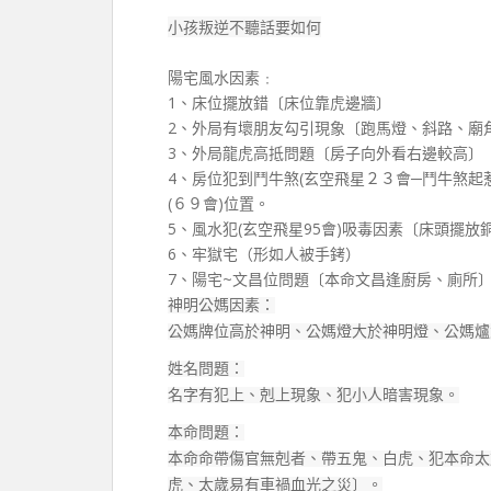
小孩叛逆不聽話要如何
陽宅風水因素﹕
1、床位擺放錯〔床位靠虎邊牆〕
2、外局有壞朋友勾引現象〔跑馬燈、斜路、廟
3、外局龍虎高抵問題〔房子向外看右邊較高〕
4、房位犯到鬥牛煞(玄空飛星２３會─鬥牛煞起
(６９會)位置。
5、風水犯(玄空飛星95會)吸毒因素〔床頭擺放
6、牢獄宅（形如人被手銬）
7、陽宅~文昌位問題〔本命文昌逢廚房、廁所
神明公媽因素：
公媽牌位高於神明、公媽燈大於神明燈、公媽爐
姓名問題：
名字有犯上、剋上現象、犯小人暗害現象。
本命問題：
本命命帶傷官無剋者、帶五鬼、白虎、犯本命太
虎、太歲易有車禍血光之災〕。