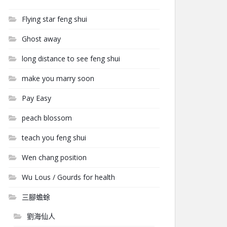
Flying star feng shui
Ghost away
long distance to see feng shui
make you marry soon
Pay Easy
peach blossom
teach you feng shui
Wen chang position
Wu Lous / Gourds for health
三腳蟾蜍
劉海仙人