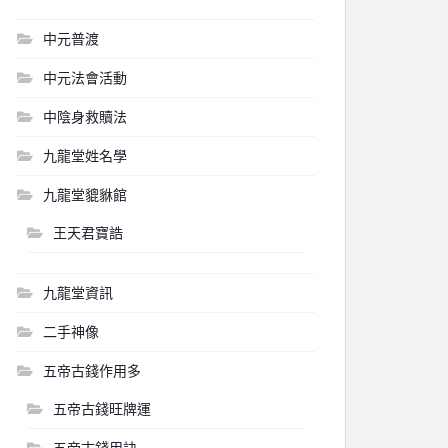
中元普渡
中元法會活動
中陰身救贖法
九龍堂姓名學
九龍堂貔貅館
王天君寶誥
九龍堂資訊
二手神像
五帝古錢作用多
五帝古錢旺牌運
五帝古錢用訣