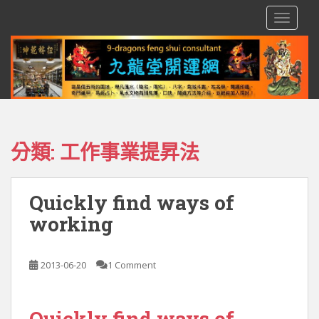
S
TOGGLE
k
i
p
t
o
m
a
i
分類:
工作事業提昇法
n
c
o
Quickly find ways of
n
working
t
e
n
2013-06-20
1 Comment
t
Quickly find ways of