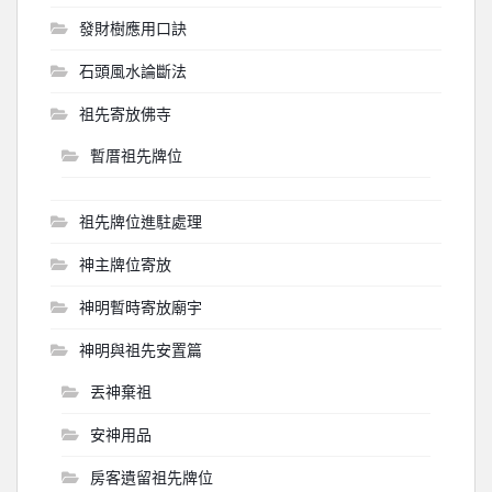
發財樹應用口訣
石頭風水論斷法
祖先寄放佛寺
暫厝祖先牌位
祖先牌位進駐處理
神主牌位寄放
神明暫時寄放廟宇
神明與祖先安置篇
丟神棄祖
安神用品
房客遺留祖先牌位