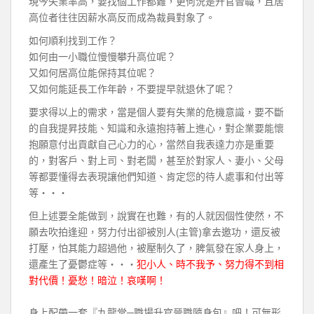
現今失業率高，要找個工作都難，更何況是升官晉職，且居
高位者往往因薪水高反而成為裁員對象了。
如何順利找到工作？
如何由一小職位慢慢攀升高位呢？
又如何居高位能保持其位呢？
又如何能延長工作年齡，不要提早就退休了呢？
要求得以上的需求，當是個人要有失業的危機意識，要不斷
的自我提昇技能、知識和永遠抱持著上進心，對企業要能懷
抱願意付出貢獻自己心力的心，當然自我表達力亦是重要
的，對客戶、對上司、對老闆，甚至於對家人、妻小、父母
等都要懂得去表現讓他們知道、肯定您的待人處事和付出等
等‧‧‧
但上述要全能做到，說實在也難，有的人就因個性使然，不
願去吹拍逢迎，努力付出卻被別人(主管)拿去邀功，還反被
打壓，怕其能力超過他，被壓制久了，脾氣發在家人身上，
還產生了憂鬱症等‧‧‧
犯小人、時不我予、努力得不到相
對代價！憂愁！暗泣！哀嘆啊！
身上配帶一套『九龍堂─職場升官晉職隨身包』吧！可無形