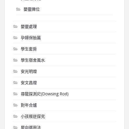
嬰靈牌位
嬰靈處理
孕婦保胎篇
學生套房
學生宿舍風水
安光明燈
安文昌燈
尋龍探測尺(Dowsing Rod)
對年合爐
小孩叛逆探究
屋向選用法