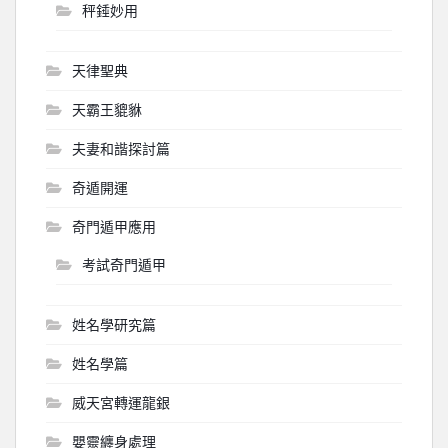
秤錘妙用
天律聖典
天霸王貔貅
夫妻和諧探討篇
奇遁開運
奇門遁甲應用
考試奇門遁甲
姓名學研究篇
姓名學篇
威天宮轉運龍銀
嬰靈纏身處理