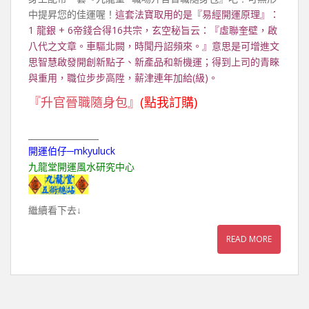
中提昇您的佳運喔！
這套法寶取用的是『易經開運原理』：
1 龍銀 + 6帝錢合得16共宗，玄空秘旨云：『虛聯奎壁，啟
八代之文章。車驅北闕，時聞丹詔頻來。』意思是可增進文
思智慧啟發開創新點子、新產品和新機運；得到上司的青睞
與重用，職位步步高陞，薪津連年加給(級)。
『升官晉職隨身包』
(點我訂購)
_________________
開運伯仔─mkyuluck
九龍堂開運風水研究中心
繼續看下去↓
READ MORE