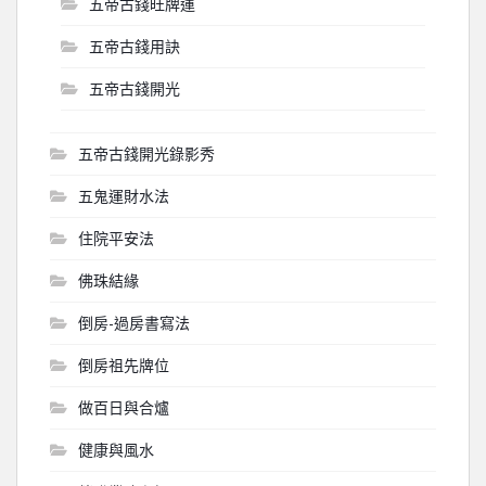
五帝古錢旺牌運
五帝古錢用訣
五帝古錢開光
五帝古錢開光錄影秀
五鬼運財水法
住院平安法
佛珠結緣
倒房-過房書寫法
倒房祖先牌位
做百日與合爐
健康與風水