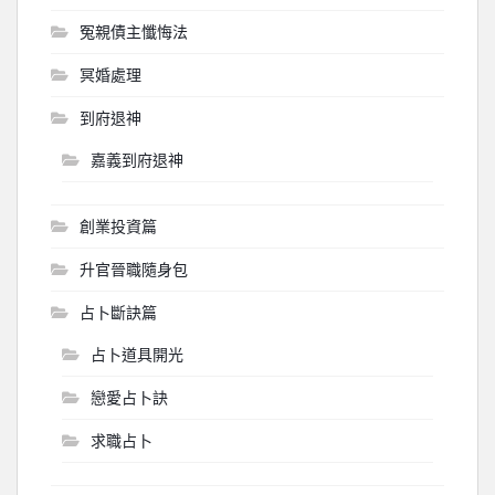
冤親債主懺悔法
冥婚處理
到府退神
嘉義到府退神
創業投資篇
升官晉職隨身包
占卜斷訣篇
占卜道具開光
戀愛占卜訣
求職占卜