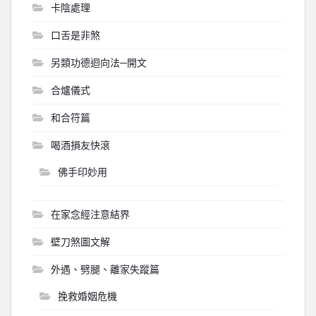
卡陰處理
口舌是非煞
另類功德迴向法─開文
合爐儀式
和合符篇
喝酒損友快滾
佛手印妙用
在家念經注意結界
壁刀煞圖文解
外遇、劈腿、離家失蹤篇
挽救婚姻危機