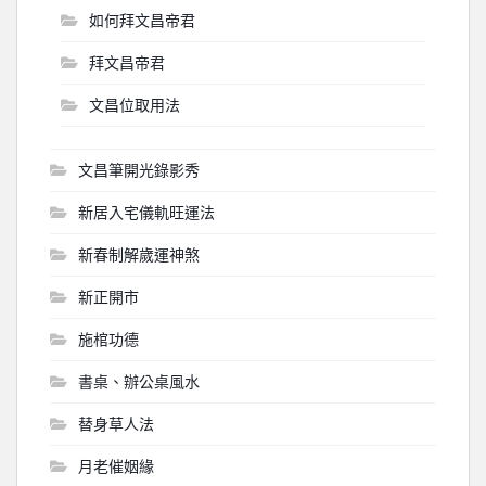
如何拜文昌帝君
拜文昌帝君
文昌位取用法
文昌筆開光錄影秀
新居入宅儀軌旺運法
新春制解歲運神煞
新正開市
施棺功德
書桌、辦公桌風水
替身草人法
月老催姻緣