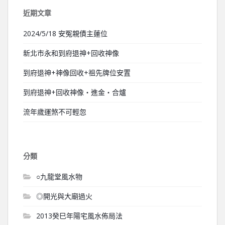
近期文章
2024/5/18 安冤親債主蓮位
新北市永和到府退神+回收神像
到府退神+神像回收+祖先牌位安置
到府退神+回收神像‧進金‧合爐
流年歲運煞不可輕忽
分類
○九龍堂風水物
◎開光與大廟過火
2013癸巳年陽宅風水佈局法