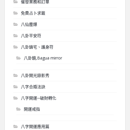
催發業務和訂單
免費占卜求籤
八仙塵爆
八卦平安符
八卦鎮宅、護身符
八卦鏡,Bagua mirror
八卦開光錄影秀
八字合婚法訣
八字開運─破財轉化
開運戒指
八字開運應用篇