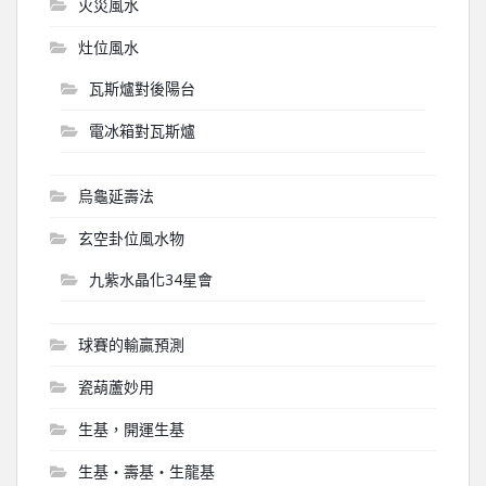
火災風水
灶位風水
瓦斯爐對後陽台
電冰箱對瓦斯爐
烏龜延壽法
玄空卦位風水物
九紫水晶化34星會
球賽的輸贏預測
瓷葫蘆妙用
生基，開運生基
生基‧壽基‧生龍基