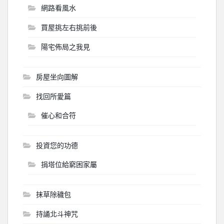
網路看風水
買屋挑左右挑前後
陽宅佈局之我見
房屋坐向圖解
找回所愛篇
催心和合符
投資您的功德
捐塔位給窮困家屬
抹草除穢包
持誦北斗神咒