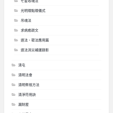
七星收魂法
光明燈點燈儀式
吊魂法
求病癒疏文
道法、密法應用篇
道法消災補運錄影
淸屯
清明法會
清明祭祖方法
清淨符用訣
漏財屋