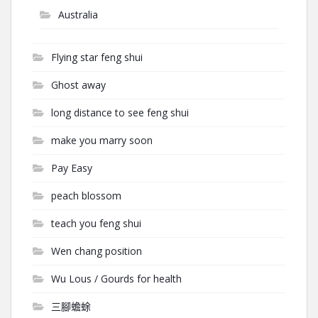
Australia
Flying star feng shui
Ghost away
long distance to see feng shui
make you marry soon
Pay Easy
peach blossom
teach you feng shui
Wen chang position
Wu Lous / Gourds for health
三腳蟾蜍