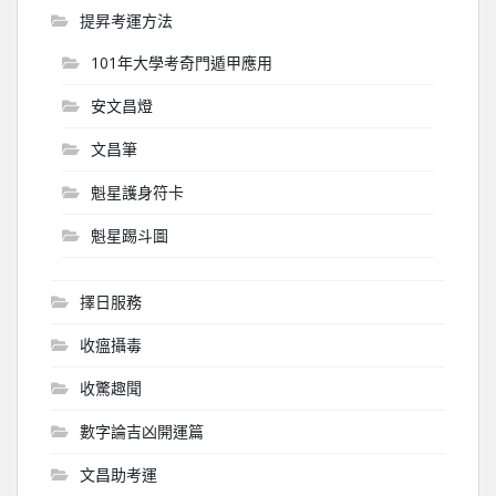
提昇考運方法
101年大學考奇門遁甲應用
安文昌燈
文昌筆
魁星護身符卡
魁星踢斗圖
擇日服務
收瘟攝毒
收驚趣聞
數字論吉凶開運篇
文昌助考運