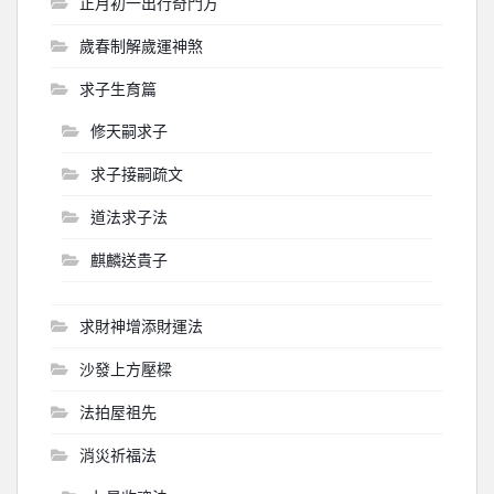
正月初一出行奇門方
歲春制解歲運神煞
求子生育篇
修天嗣求子
求子接嗣疏文
道法求子法
麒麟送貴子
求財神增添財運法
沙發上方壓樑
法拍屋祖先
消災祈福法