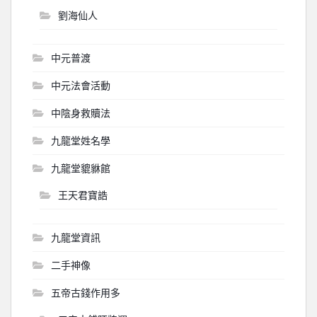
劉海仙人
中元普渡
中元法會活動
中陰身救贖法
九龍堂姓名學
九龍堂貔貅館
王天君寶誥
九龍堂資訊
二手神像
五帝古錢作用多