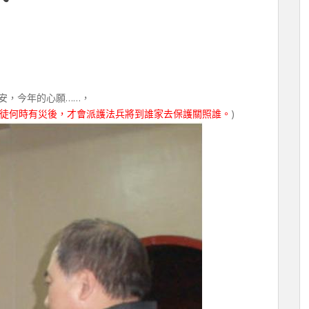
平安，今年的心願……，
徒何時有災後，才會派護法兵將到誰家去保護關照誰。
)