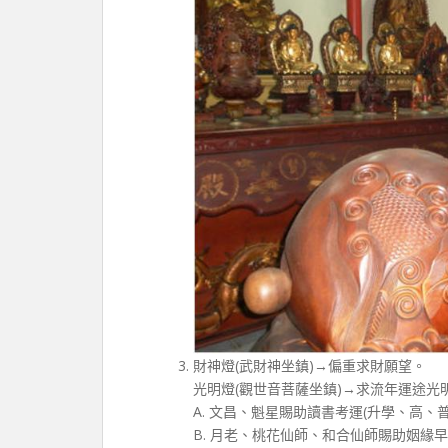
財神燈(武財神坐鎮)→偏重求財願望。
光明燈(觀世音菩薩坐鎮)→求流年運途光
A. 文昌、魁星賜助讀書考運(升學、高、
B. 月老、桃花仙師、和合仙師賜助姻緣