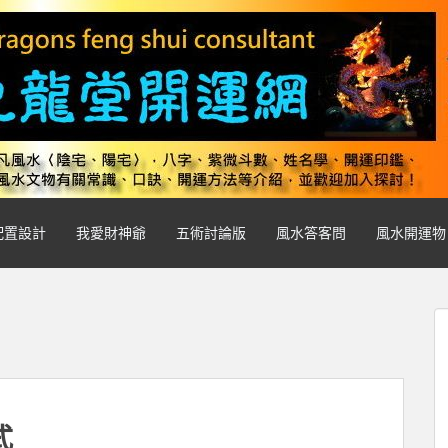
配置設計
我愛財神爺
五術討論版
風水答客問
風水開運物
式