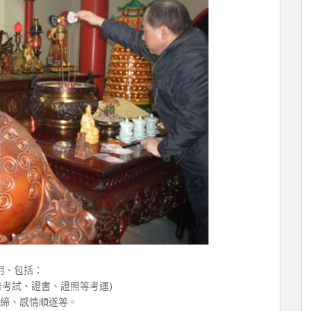
明、包括：
普考試、證書、證照等考運)
早締、感情順遂等。