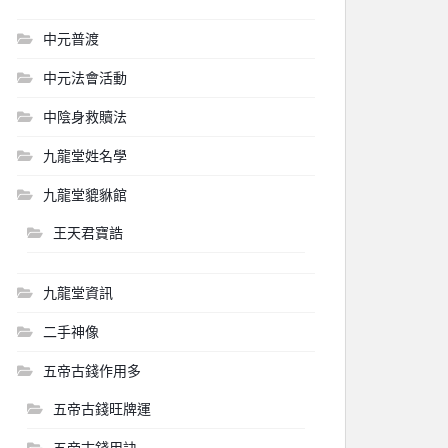
中元普渡
中元法會活動
中陰身救贖法
九龍堂姓名學
九龍堂貔貅館
王天君寶誥
九龍堂資訊
二手神像
五帝古錢作用多
五帝古錢旺牌運
五帝古錢用訣