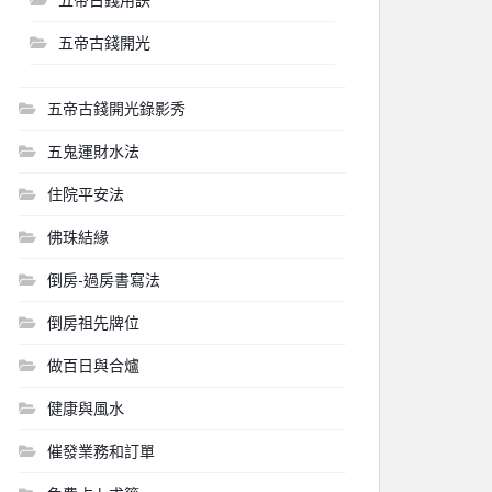
五帝古錢開光
五帝古錢開光錄影秀
五鬼運財水法
住院平安法
佛珠結緣
倒房-過房書寫法
倒房祖先牌位
做百日與合爐
健康與風水
催發業務和訂單