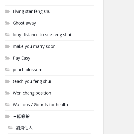
Flying star feng shui
Ghost away
long distance to see feng shui
make you marry soon
Pay Easy
peach blossom
teach you feng shui
Wen chang position
Wu Lous / Gourds for health
三腳蟾蜍
劉海仙人