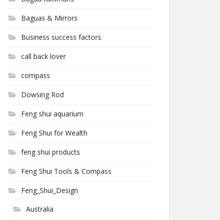
Baguas & Mirrors
Business success factors
call back lover
compass
Dowsing Rod
Feng shui aquarium
Feng Shui for Wealth
feng shui products
Feng Shui Tools & Compass
Feng_Shui_Design
Australia