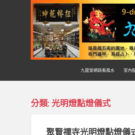
S
k
i
p
t
o
m
a
i
n
九龍堂網路看風水
室內
c
o
n
t
e
分類:
光明燈點燈儀式
n
t
聚賢禪寺光明燈點燈儀