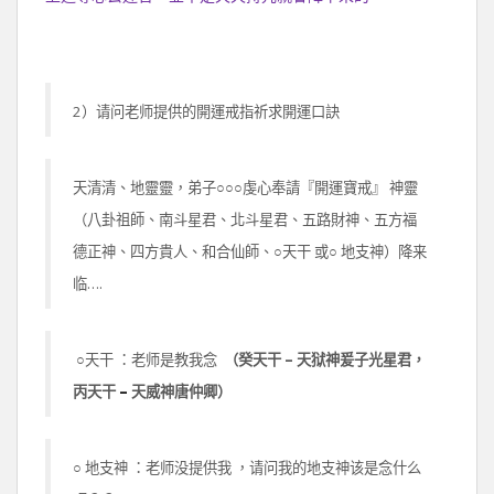
2）请问老师提供的開運戒指祈求開運口訣
天清清、地靈靈，弟子○○○虔心奉請『開運寶戒』 神靈
（八卦祖師、南斗星君、北斗星君、五路財神、五方福
德正神、四方貴人、和合仙師、○天干 或○ 地支神）降来
临….
○天干 ：老师是教我念
（癸天干 – 天狱神爰子光星君，
丙天干
–
天威神唐仲卿）
○ 地支神 ：老师没提供我 ，请问我的地支神该是念什么