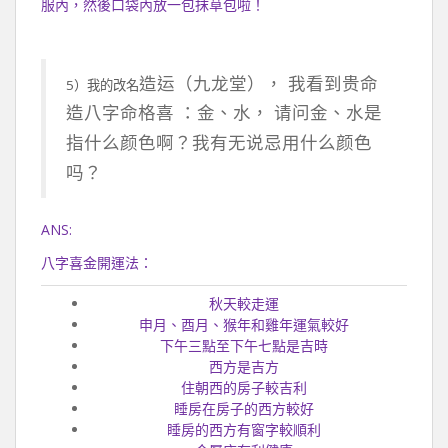
服內，然後口袋內放一包抹草包啦！
造运（九龙堂）， 我看到贵命
5）我的改名
造八字命格喜 ：金、水，
请问金、水是
指什么颜色啊？我有无说忌用什么颜色
吗？
ANS:
八字喜金開運法：
秋天較走運
申月、酉月、猴年和雞年運氣較好
下午三點至下午七點是吉時
西方是吉方
住朝西的房子較吉利
睡房在房子的西方較好
睡房的西方有窗字較順利