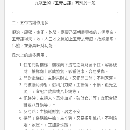
九龍堂的『五帝古錢』有別於一般
二、五帝古錢作用多
順治、康熙、雍正、乾隆、嘉慶乃清朝最興盛的五個皇帝，
五帝錢得天、地、人三才之氣加上五帝之帝威，故能鎮宅、
化煞，並兼具旺財功能。
風水上的諸多應用：
住宅門對樓梯：樓梯向下洩宅之氣財留不住，容易破
財。樓梯向上形成煞氣，影響健康，容易受傷。
門對電梯口：主財來財去，又犯開口煞：不利家運。
門被牆角沖射﹝俗稱飛刃煞﹞主損傷、車禍、血光之
災。﹝宜配合貔貅或八卦鏡等﹞。
犯路沖：主損人、意外血光、破財官非等﹝宜配合貔
貅或八卦鏡等﹞。
反弓路：主損耗財氣，居之不安。
拱門﹝俗稱擔牛擔﹞主辛勞，又易招引桃花，不利婚
姻、家運。﹝宜加掛珠簾﹞