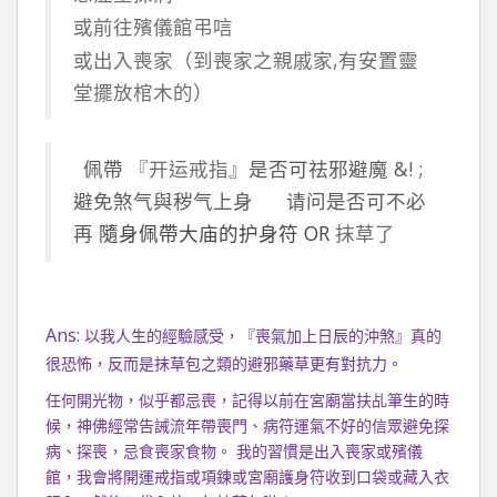
或前往殯儀館弔唁
或出入喪家（到喪家之親戚家,有安置靈
堂擺放棺木的）
佩帶
『开运戒指』
是否可祛邪避魔 &! ;
避免煞气與秽气上身 请问是否可不必
再
隨身佩帶大庙的护身符 OR
抹草了
Ans:
以我人生的經驗感受，『喪氣加上日辰的沖煞』真的
很恐怖，反而是抹草包之類的避邪藥草更有對抗力。
任何開光物，似乎都忌喪，記得以前在宮廟當扶乩筆生的時
候，神佛經常告誡流年帶喪門、病符運氣不好的信眾避免探
病、探喪，忌食喪家食物。 我的習慣是出入喪家或殯儀
館，我會將開運戒指或項鍊或宮廟護身符收到口袋或藏入衣