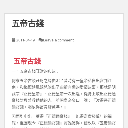
五帝古錢
2011-04-19
Leave a comment
五帝古錢
一、五帝古錢旺財的典故：
何來五帝古錢旺財之緣由呢？昔時有一皇帝私自出宮到江
南，和梅龍鎮鳳姐兒譜出了曲折有趣的愛情故事，那就是明
武宗『正德皇帝』。正德皇帝一次出巡，從身上取出正德通
寶錢贈與曾救助他的人，並開皇帝金口，謂：『汝得吾正德
通寶錢，賜汝得富貴發萬年。』
因而引申出，獲得『正德通寶錢』，能得富貴發萬年的福
報。但因現今『正德通寶錢』實難獲得，便改以『五帝通寶