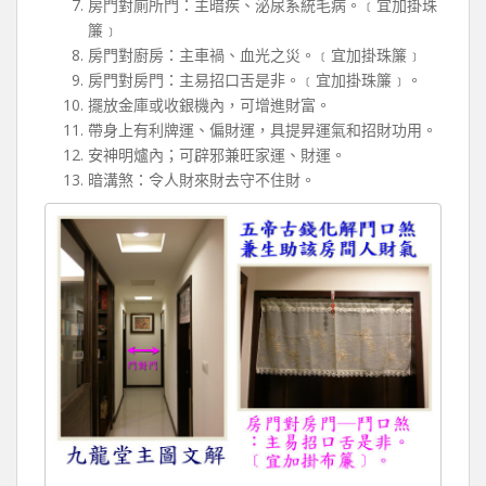
房門對廁所門：主暗疾、泌尿系統毛病。﹝宜加掛珠
簾﹞
房門對廚房：主車禍、血光之災。﹝宜加掛珠簾﹞
房門對房門：主易招口舌是非。﹝宜加掛珠簾﹞。
擺放金庫或收銀機內，可增進財富。
帶身上有利牌運、偏財運，具提昇運氣和招財功用。
安神明爐內；可辟邪兼旺家運、財運。
暗溝煞：令人財來財去守不住財。