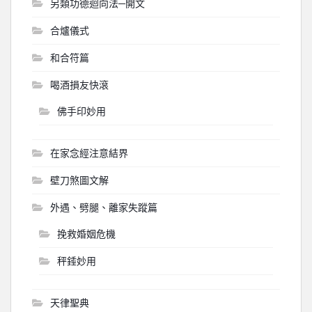
另類功德迴向法─開文
合爐儀式
和合符篇
喝酒損友快滾
佛手印妙用
在家念經注意結界
壁刀煞圖文解
外遇、劈腿、離家失蹤篇
挽救婚姻危機
秤錘妙用
天律聖典