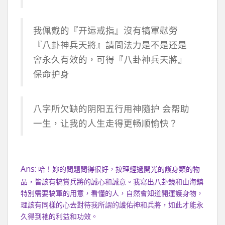
我佩戴的『开运戒指』沒有犒軍慰勞
『八卦神兵天將』請問法力是不是还是
會永久有效的，可得『八卦神兵天將』
保命护身
八字所欠缺的阴阳五行用神隨护 会帮助
一生，让我的人生走得更畅顺愉快？
Ans:
哈！妳的問題問得很好，按理經過開光的護身類的物
品，皆該有犒賞兵將的誠心和誠意。我寫出八卦鏡和山海鎮
特別需要犒軍的用意，看懂的人，自然會知道開運護身物，
理該有同樣的心去對待我所謂的護佑神和兵將，如此才能永
久得到祂的利益和功效。