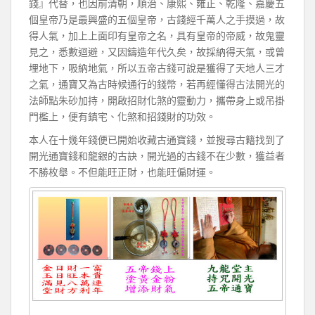
錢』代替，也因前清朝，順治、康熙、雍正、乾隆、嘉慶五
個皇帝乃是最興盛的五個皇帝，古錢經千萬人之手摸過，故
得人氣，加上上面印有皇帝之名，具有皇帝的帝威，故鬼靈
見之，悉數迴避，又因鑄造年代久矣，故採納得天氣，或曾
埋地下，吸納地氣，所以五帝古錢可說是獲得了天地人三才
之氣，通寶又為古時候通行的錢幣，若再經懂得古法開光的
法師點朱砂加持，開啟招財化煞的靈動力，攜帶身上或吊掛
門檻上，便有鎮宅、化煞和招錢財的功效。
本人在十幾年錢便已開始收藏古通寶錢，並搜尋古籍找到了
開光通寶錢和龍銀的古訣，開光過的古錢不在少數，獲益者
不勝枚舉。不但能旺正財，也能旺偏財運。