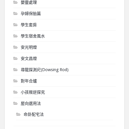
嬰靈處理
孕婦保胎篇
學生套房
學生宿舍風水
安光明燈
安文昌燈
尋龍探測尺(Dowsing Rod)
對年合爐
小孩叛逆探究
屋向選用法
命卦配宅法