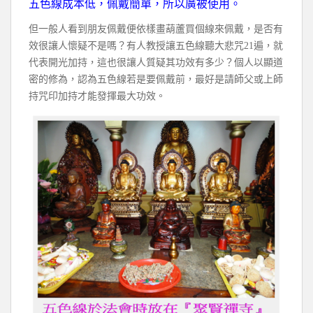
五色線成本低，佩戴簡單，所以廣被使用。
但一般人看到朋友佩戴便依樣畫葫蘆買個線來佩戴，是否有
效很讓人懷疑不是嗎？有人教授讓五色線聽大悲咒
21
遍，就
代表開光加持，這也很讓人質疑其功效有多少？個人以顯道
密的修為，認為五色線若是要佩戴前，最好是請師父或上師
持咒印加持才能發揮最大功效。