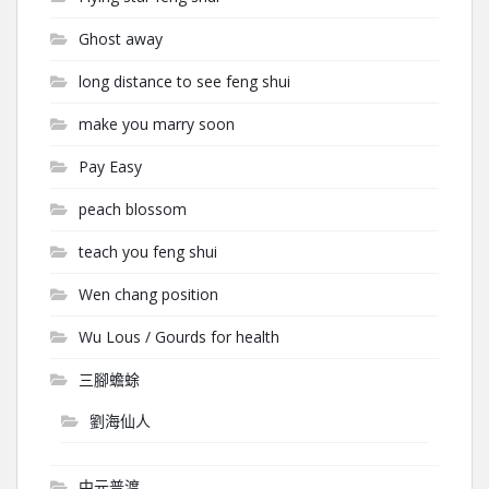
Ghost away
long distance to see feng shui
make you marry soon
Pay Easy
peach blossom
teach you feng shui
Wen chang position
Wu Lous / Gourds for health
三腳蟾蜍
劉海仙人
中元普渡