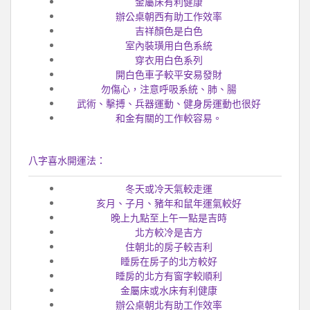
金屬床有利健康
辦公桌朝西有助工作效率
吉祥顏色是白色
室內裝璜用白色系統
穿衣用白色系列
開白色車子較平安易發財
勿傷心，注意呼吸系統、肺、腸
武術、擊搏、兵器運動、健身房運動也很好
和金有關的工作較容易。
八字喜水開運法：
冬天或冷天氣較走運
亥月、子月、豬年和鼠年運氣較好
晚上九點至上午一點是吉時
北方較冷是吉方
住朝北的房子較吉利
睡房在房子的北方較好
睡房的北方有窗字較順利
金屬床或水床有利健康
辦公桌朝北有助工作效率