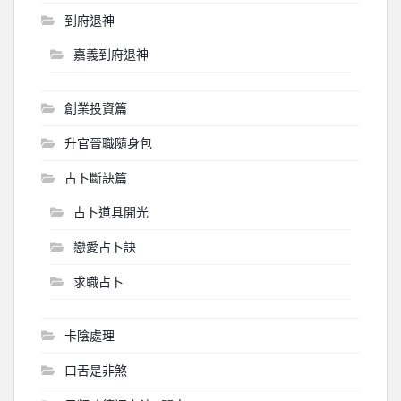
到府退神
嘉義到府退神
創業投資篇
升官晉職隨身包
占卜斷訣篇
占卜道具開光
戀愛占卜訣
求職占卜
卡陰處理
口舌是非煞