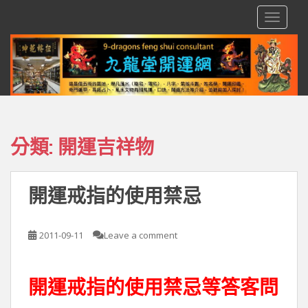
S
TOGGLE
k
i
p
t
o
m
a
i
分類:
開運吉祥物
n
c
o
開運戒指的使用禁忌
n
t
e
2011-09-11
Leave a comment
n
t
開運戒指的使用禁忌等答客問