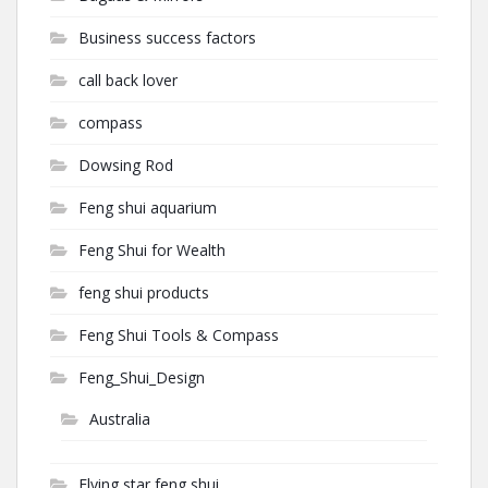
Business success factors
call back lover
compass
Dowsing Rod
Feng shui aquarium
Feng Shui for Wealth
feng shui products
Feng Shui Tools & Compass
Feng_Shui_Design
Australia
Flying star feng shui