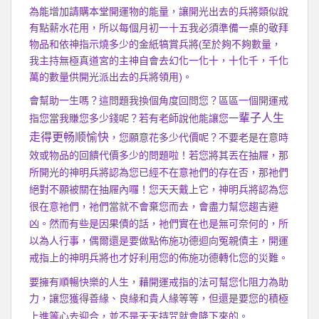
為能增加請購本堂開運物的能量，讓開光出去的兵將類似說
有點薪水花用，所以每個月初一十五我必須準備一桌的敬拜
物品和依神指示燒多少的金紙犒賞兵將(至於夠不夠數量，
我主持無極真道宮的主神自會去幻化一化十，十化千，千化
萬的數量供開光派出去的兵將領用)。
會幫助一生嗎？這問題我換個角度回問您？區區一個開運戒
輩子人生
指您當我賺您多少錢呢？若有老師說他能讓您一
走得更畅顺愉快
，您願意花多少代價呢？不要老是在意時
效或物品的回饋代價多少的問題啦！若您將其丟在抽屜，那
所開光的神明兵將認為您已經不在意祂們的存在否，那祂們
絕對不願被關在抽屜內囉！您天天戴上它，神明兵將認為您
很在意祂們，祂們當就不會棄您而去，會盡力幫您趨吉避
凶。然而有些是因果債的話，祂們實在也是無可奈何的，所
以為人行事，偶爾還是要做點佈施功德迴向冤親債主，開運
戒指上的神明兵將也才好利用您的佈施功德轉化您的災難。
要擁有順暢快樂的人生，藉開運戒指的法可幫您化阻力為助
力，讓您獲得善緣、良緣和貴人緣等等，但還是要您的積極
上進等心去迎合，並不是天天持咒就會降下來的。