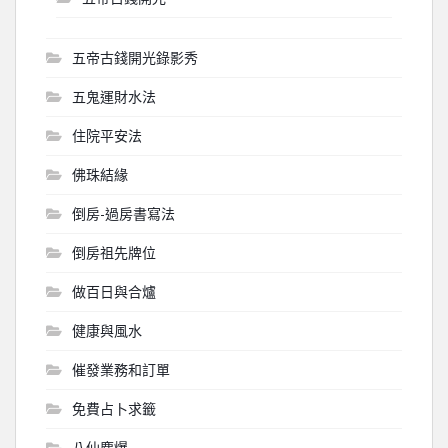
五帝古錢開光錄影秀
五鬼運財水法
住院平安法
佛珠結緣
倒房-過房書寫法
倒房祖先牌位
做百日與合爐
健康與風水
催發業務和訂單
免費占卜求籤
八仙塵爆