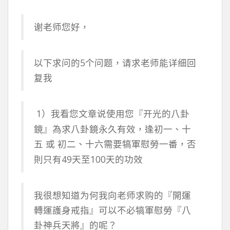
谢老师您好，
以下求问的5个问题，请求老师能详细回
复我
1）我看您文章说使用您『开光的八卦
鏡』為求八卦鏡永久有效，逢初一、十
五 或 初二、十六需要犒軍慰勞一番，
否
49
100
則只有
天至
天的功效
我很想知道为何我向老师求购的『開運
轉運護身戒指』可以不必犒軍慰勞『八
卦神兵天將』的呢？