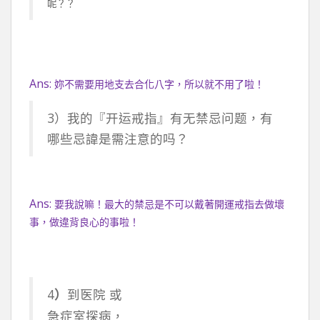
呢？？
Ans:
妳不需要用地支去合化八字，所以就不用了啦！
3）我的『开运戒指』有无禁忌问题，有
哪些忌諱是需注意的吗？
Ans:
要我說嘛！最大的禁忌是不可以戴著開運戒指去做壞
事，做違背良心的事啦！
4
）
到医院 或
急症室探病，