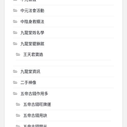
中元法會活動
中陰身救贖法
九龍堂姓名學
九龍堂貔貅館
王天君寶誥
九龍堂資訊
二手神像
五帝古錢作用多
五帝古錢旺牌運
五帝古錢用訣
五帝古錢開光