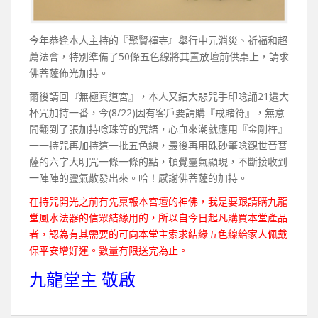
今年恭逢本人主持的『聚賢禪寺』舉行中元消災、祈福和超
薦法會，特別準備了50條五色線將其置放壇前供桌上，請求
佛菩薩佈光加持。
爾後請回『無極真道宮』，本人又結大悲咒手印唸誦21遍大
杯咒加持一番，今(8/22)因有客戶要請購『戒賭符』，無意
間翻到了張加持唸珠等的咒語，心血來潮就應用『金剛杵』
一一持咒再加持這一批五色線，最後再用硃砂筆唸觀世音菩
薩的六字大明咒一條一條的點，頓覺靈氣顯現，不斷接收到
一陣陣的靈氣散發出來。哈！感謝佛菩薩的加持。
在持咒開光之前有先稟報本宮壇的神佛，我是要跟請購九龍
堂風水法器的信眾結緣用的，所以自今日起凡購買本堂產品
者，認為有其需要的可向本堂主索求結緣五色線給家人佩戴
保平安增好運。數量有限送完為止。
九龍堂主 敬啟