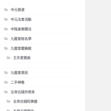
中元普渡
中元法會活動
中陰身救贖法
九龍堂姓名學
九龍堂貔貅館
王天君寶誥
九龍堂資訊
二手神像
五帝古錢作用多
五帝古錢旺牌運
五帝古錢用訣