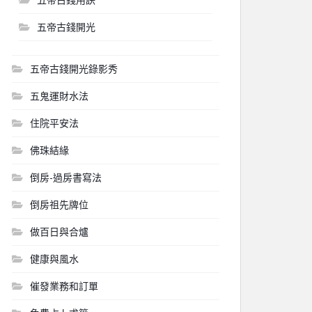
五帝古錢開光
五帝古錢開光錄影秀
五鬼運財水法
住院平安法
佛珠結緣
倒房-過房書寫法
倒房祖先牌位
做百日與合爐
健康與風水
催發業務和訂單