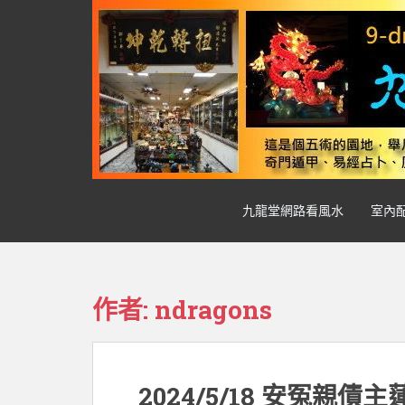
S
k
i
p
t
o
m
a
i
n
九龍堂網路看風水
室內
c
o
n
t
e
作者:
ndragons
n
t
2024/5/18 安冤親債主