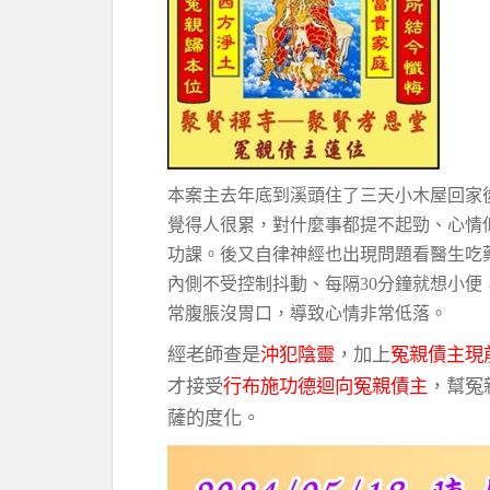
本案主去年底到溪頭住了三天小木屋回家
覺得人很累，對什麼事都提不起勁、心情
功課。後又自律神經也出現問題看醫生吃
內側不受控制抖動、每隔30分鐘就想小便
常腹脹沒胃口，導致心情非常低落。
經老師查是
沖犯陰靈
，加上
冤親債主現
才接受
行布施功德迴向冤親債主
，幫冤
薩的度化。