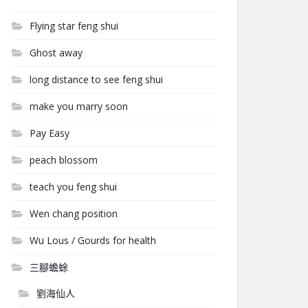
Flying star feng shui
Ghost away
long distance to see feng shui
make you marry soon
Pay Easy
peach blossom
teach you feng shui
Wen chang position
Wu Lous / Gourds for health
三腳蟾蜍
劉海仙人