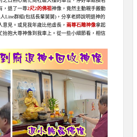
府之日熱心幫忙喬社區大樓的車位，停好車遞換名
有，退了一尊
2尺2的佛祖
神像，竟然主動親手搬動
Line群組(包括長輩舅舅)，分享老師說明退神的
人意見。或見我年歲比他虛長，
兩尊石雕神像
拿起
忙抬抱大尊神像到我車上。從一些小細節看，相信