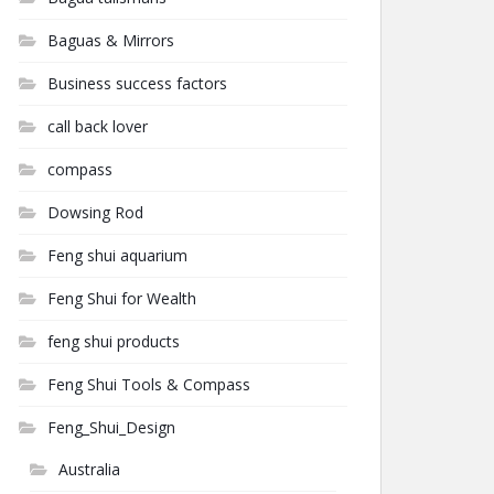
Baguas & Mirrors
Business success factors
call back lover
compass
Dowsing Rod
Feng shui aquarium
Feng Shui for Wealth
feng shui products
Feng Shui Tools & Compass
Feng_Shui_Design
Australia