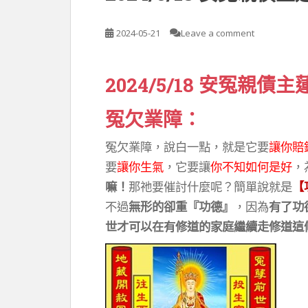
2024-05-21
Leave a comment
2024/5/18 安冤親債主
冤欠業障：
冤欠業障，說白一點，就是它要
讓你賠
要
讓你生氣
，它要讓
你不知如何是好
，
嘛！
那祂要催討什麼呢？簡單說就是
【
不過
無形的卻重『功德』
，因為
有了功
世才可以在有修道的家庭繼續走修道這