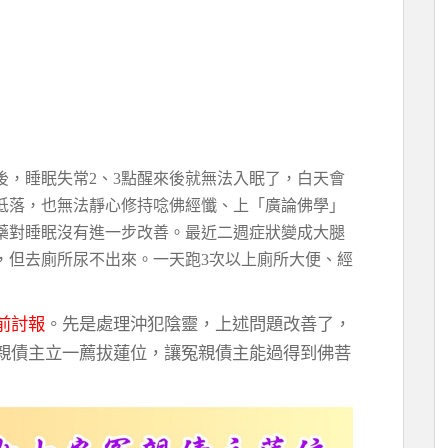
後，睡眠失常2、3點醒來後就無法入眠了，白天會
低落，也無法靜心修持唸佛經懺、上「廣論佛學」
藥對睡眠沒有進一步改善。最近二週症狀變成大腿
，但去廁所尿不出來。一天跑3次以上廁所大便、經
前討報
。先是處理沖犯陰靈，上述問題改善了，
親債主立一薦拔蓮位，讓冤親債主能過得到佛菩