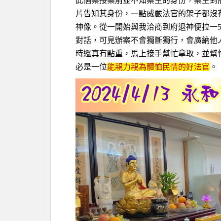
此個案接案前並不知案主的身份，案主到
片告知其身份，一點威嚴法官的架子都沒
神像。從一開始與我洽商到府退神便拉一5人
對話，可見辦案不會獨斷獨行，會廣納他
時還真有點重，馬上接手幫忙拿取，並幫
必是一位
能親力親為體恤民情的好法官
。