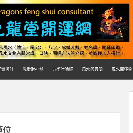
配置設計
我愛財神爺
五術討論版
風水答客問
風水開運物
蓮位