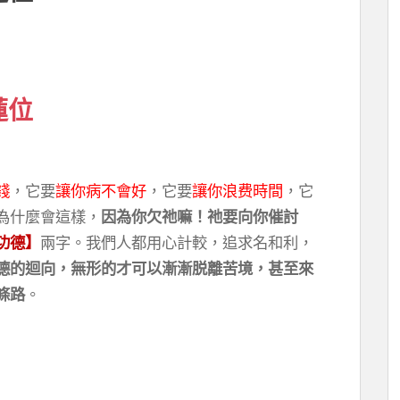
蓮位
錢
，它要
讓你病不會好
，它要
讓你浪费時間
，它
為什麼會這樣，
因為你欠祂嘛！祂要向你催討
功德】
兩字。我們人都用心計較，追求名和利，
德的迴向，無形的才可以漸漸脱離苦境，甚至來
條路
。