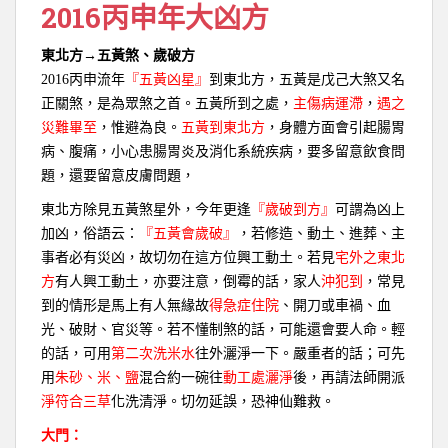
2016丙申年大凶方
東北方→五黃煞、歲破方
2016
丙申流年
『五黃凶星』
到東北方，五黃是戊己大煞又名
正關煞，是為眾煞之首。五黃所到之處，
主傷病運滯
，
遇之
災難畢至
，惟避為良。
五黃到東北方
，身體方面會引起腸胃
病、腹痛，小心患腸胃炎及消化系統疾病，要多留意飲食問
題，還要留意皮膚問題，
東北方除見五黃煞星外，今年更逢
『歲破到方』
可謂為凶上
加凶，俗語云：
『五黃會歲破』
，若修造、動土、進葬、主
事者必有災凶，故切勿在這方位興工動土。若見
宅外之東北
方
有人興工動土，亦要注意，倒霉的話，家人
沖犯到
，常見
到的情形是馬上有人無緣故
得急症住院
、開刀或車禍、血
光、破財、官災等。若不懂制煞的話，可能還會要人命。輕
的話，可用
第二次洗米水
往外灑淨一下。嚴重者的話；可先
用
朱砂、米、鹽
混合約一碗往
動工處灑淨
後，再請法師開派
淨符合三草
化洗清淨。切勿延誤，恐神仙難救。
大門：