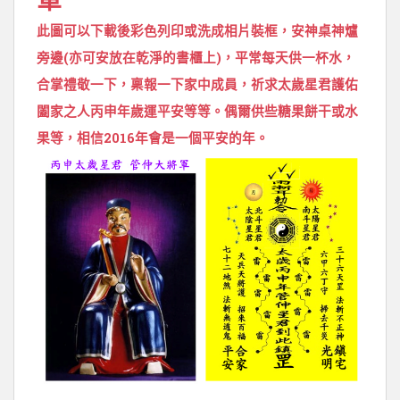
此圖可以下載後彩色列印或洗成相片裝框，安神桌神爐
旁邊(亦可安放在乾淨的書櫃上)，平常每天供一杯水，
合掌禮敬一下，稟報一下家中成員，祈求太歲星君護佑
闔家之人丙申年歲運平安等等。偶爾供些糖果餅干或水
果等，相信2016年會是一個平安的年。