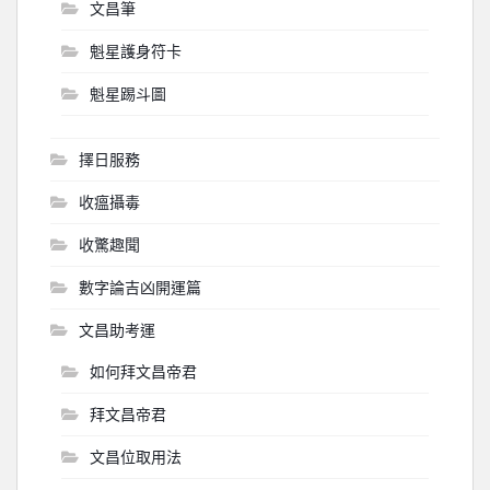
文昌筆
魁星護身符卡
魁星踢斗圖
擇日服務
收瘟攝毒
收驚趣聞
數字論吉凶開運篇
文昌助考運
如何拜文昌帝君
拜文昌帝君
文昌位取用法