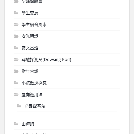
孕婦保胎篇
學生套房
學生宿舍風水
安光明燈
安文昌燈
尋龍探測尺(Dowsing Rod)
對年合爐
小孩叛逆探究
屋向選用法
命卦配宅法
山海鎮