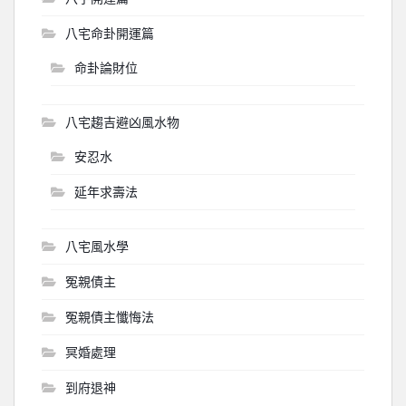
八宅命卦開運篇
命卦論財位
八宅趨吉避凶風水物
安忍水
延年求壽法
八宅風水學
冤親債主
冤親債主懺悔法
冥婚處理
到府退神