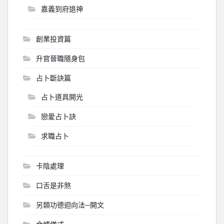
嘉義到府退神
創業投資篇
升官晉職隨身包
占卜斷訣篇
占卜道具開光
戀愛占卜訣
求職占卜
卡陰處理
口舌是非煞
另類功德迴向法─開文