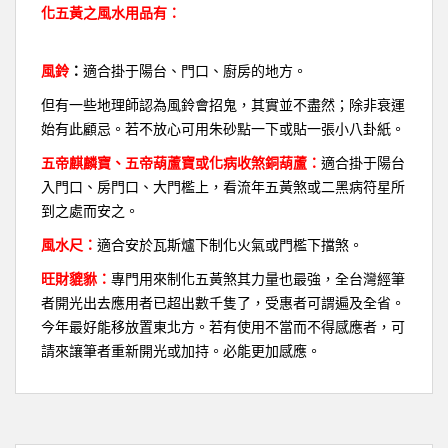
化五黃之風水用品有：
風鈴
：
適合掛于陽台、門口、廚房的地方。
但有一些地理師認為風鈴會招鬼，其實並不盡然；除非衰運
始有此顧忌。若不放心可用朱砂點一下或貼一張小八卦紙。
五帝麒麟寶、五帝葫蘆寶或化病收煞銅葫蘆：
適合掛于陽台
入門口、房門口、大門檻上，看流年五黃煞或二黑病符星所
到之處而安之。
風水尺：
適合安於瓦斯爐下制化火氣或門檻下擋煞。
旺財貔貅：
專門用來制化五黃煞其力量也最強，全台灣經筆
者開光出去應用者已超出數千隻了，受惠者可謂遍及全省。
今年最好能移放置東北方。若有使用不當而不得感應者，可
請來讓筆者重新開光或加持。必能更加感應。