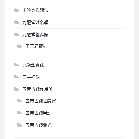
中陰身救贖法
九龍堂姓名學
九龍堂貔貅館
王天君寶誥
九龍堂資訊
二手神像
五帝古錢作用多
五帝古錢旺牌運
五帝古錢用訣
五帝古錢開光