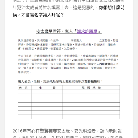
附註：有些農民曆所印的太歲符留有空白讓自安太歲者將流
年犯沖太歲者將姓名填寫上去，這是犯忌的，
你想想什麼時
候，才會寫名字讓人拜呢？
2016年有心在
聚賢禪寺
安太歲、安光明燈者，請向老師報
名，提供家人姓名、生辰(註冊西元、國曆或農曆)，報名歡