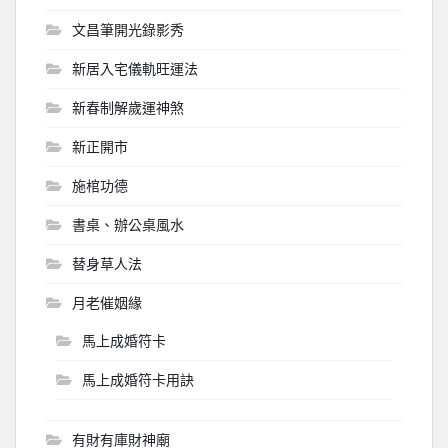
文昌筆開光錄影秀
新居入宅儀軌旺運法
新春制解歲運神煞
新正開市
施棺功德
書桌、辦公桌風水
替身草人法
月老催姻緣
馬上成婚符卡
馬上成婚符卡用訣
有財有庫財神廟