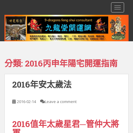
S
TOGGLE
k
i
p
t
o
m
a
i
分類:
2016丙申年陽宅開運指南
n
c
o
2016年安太歲法
n
t
e
2016-02-14
Leave a comment
n
t
2016值年太歲星君─管仲大將
軍