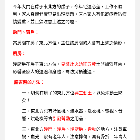
今年大門在房子東北方的房子，今年宅運必差，工作不順
利，家人身體健康容易出現問題，原本家人有犯輕症者防病
情變重，並且須注意上述之問題。
房門、窗戶：
當房間在房子東北方位，主住該房間的人會有上述之情形。
廚房：
逢廚房在房子東北方位，
見爐灶火助旺五黃
土煞加烈其凶，
影響全家人的運途和身體，需防災禍連連。
趨吉避凶方法：
一、切勿在房子的東北方位
興工動土
，以免沖動土煞
矣！
二、東北方忌有冷氣機、熱水器、洗衣機、電視、音
響、烘乾機等會
引發聲動
之用品。
三、東北方
逢門、逢房、逢廚房、逢動
的地方，注意車
禍、血光。家有老年人，注意摔傷，易有骨折。年青人