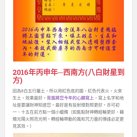
2016年丙申年─西南方(八白財星到
方)
因為8白五行屬土，所以用紅色底的圖，紅色代表火，火來
生土，效果最好。
背面將您今年的心願寫上
，寫上名字和地
址是要讓財神知道您。最好是有投射燈對照更好。亦可初
一、十五在前方點一個小蠟燭（如能點財神轉經輪更好，藉
燭光陽火照亮光明，轉經輪帶動的風和咒力量的傳達必定更
見其效。）