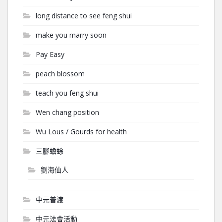
long distance to see feng shui
make you marry soon
Pay Easy
peach blossom
teach you feng shui
Wen chang position
Wu Lous / Gourds for health
三腳蟾蜍
劉海仙人
中元普渡
中元法會活動