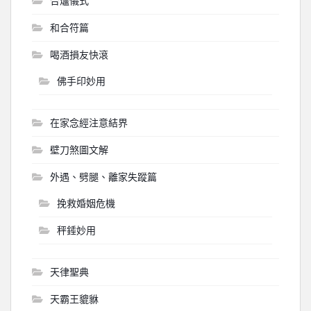
合爐儀式
和合符篇
喝酒損友快滾
佛手印妙用
在家念經注意結界
壁刀煞圖文解
外遇、劈腿、離家失蹤篇
挽救婚姻危機
秤錘妙用
天律聖典
天霸王貔貅