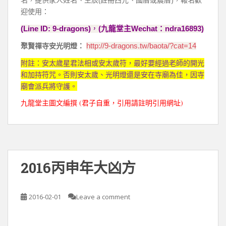
迎使用：
(Line ID: 9-dragons)
，
(
九龍堂主
Wechat
：
ndra16893)
聚賢禪寺安光明燈：
http://9-dragons.tw/baota/?cat=14
附註：安太歲星君法相或安太歲符，最好要經過老師的開光
和加持符咒。否則安太歲、光明燈還是安在寺廟為佳，因寺
廟會派兵將守護。
(
)
九龍堂主圖文編撰
君子自重，引用請註明引用網址
2016丙申年大凶方
2016-02-01
Leave a comment