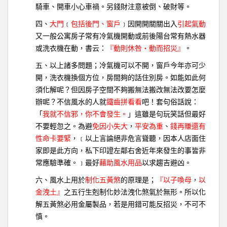
騎車、開車小心車禍。另錢財注意被倒、破財等。
四、
大門
﹝
包括後門、窗戶
﹞因開開關關出入
引起氣動
又一般公寓房子常有冷氣機開動或前後陽台常有熱水器
或洗衣機在動，書云：
『動則休咎‧動而招災』
。
五、以上諸多問題；冷氣機可以不開，窗戶今年亦可少
開，洗衣機換個方位，房間夠的話住別房。如能如此何
須化解呢？但因房子空間不夠搬無法搬改無法改要怎麼
辦呢？不信風水的人就
鐵齒拼看看
吧！套句俗話說：
「
我就不信邪，你不會發生。
」這雖是句玩笑話但最好
不要輕忽之。為避
免因小失大
，
平安為重
、
錢再賺還有
性命卡要緊
，﹝以上言論絕非危言聳聽，因本人店面住
家即是此方向，私下印證左鄰右舍近年來發生的事皆非
常應驗準確。﹞最好
藉助風水用品
以求趨吉避凶。
六、風水上用於
制化五黃煞
的原理是；
『以子喚母
，
以
金洩土』
之五行生剋制化妙法洩化煞氣於無形。所以化
解五黃煞必用金屬製品，若是用錯可能反招災，不可不
慎。