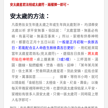
安太歲星君法相或太歲符，兩樣擇一即可。
安太歲的方法：
凡善男信女生年逢太歲之年或生年與太歲對沖， 均須奉安
太歲以祈 求平安無事。俗話說：「太歲當頭，無喜必有
禍，有喜可破，無喜百事來。」所以，家裡有供奉神明
的，都要在正月十五日以前（
一般是正月初取一良辰吉
日，若能配合主人命造生辰祿貴吉日更好
），用紅紙來寫
當年太歲星君姓名(見太歲符)。，選個吉日良辰，
將太歲
符貼在神明旁
。桌上擺素果（
3或5樣
）、三杯清茶、湯
圓、麵線，點燃蠟燭，焚香、禱告、迎神：「某年某月某
日，信士某某，焚香拜請太歲星君，到此安鎮，庇佑合家
平安，萬事如意……………」 禱畢，等待半小時，就可
以燒金紙「金紙包括：太極金、天金、尺金、壽金」 以後
每天早晚家裡拜神明之時，也要供請太歲保佑家人平安。
家裡如有很多人須安太歲，只需一張太歲符，同時寫上眾
人名字即可。