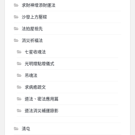
求財神增添財運法
沙發上方壓樑
法拍屋祖先
消災祈福法
七星收魂法
光明燈點燈儀式
吊魂法
求病癒疏文
道法、密法應用篇
道法消災補運錄影
淸屯