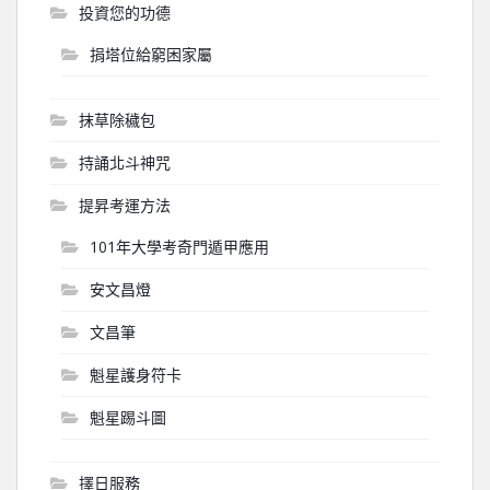
投資您的功德
捐塔位給窮困家屬
抹草除穢包
持誦北斗神咒
提昇考運方法
101年大學考奇門遁甲應用
安文昌燈
文昌筆
魁星護身符卡
魁星踢斗圖
擇日服務