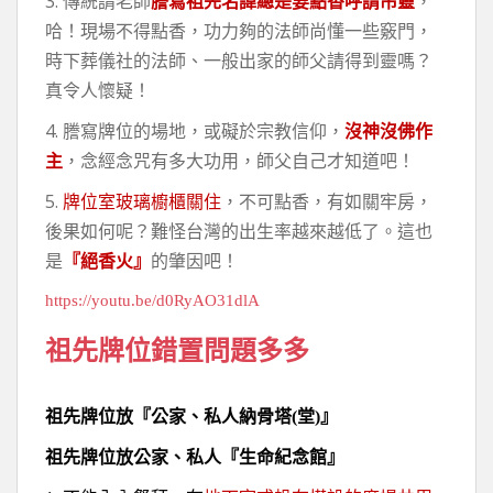
3. 傳統請老師
謄寫祖先名諱總是要點香呼請吊靈
，
哈！現場不得點香，功力夠的法師尚懂一些竅門，
時下葬儀社的法師、一般出家的師父請得到靈嗎？
真令人懷疑！
4. 謄寫牌位的場地，或礙於宗教信仰，
沒神沒佛作
主
，念經念咒有多大功用，師父自己才知道吧！
5.
牌位室玻璃櫥櫃關住
，不可點香，有如關牢房，
後果如何呢？難怪台灣的出生率越來越低了。這也
是
『絕香火』
的肇因吧！
https://youtu.be/d0RyAO31dlA
祖先牌位錯置問題多多
祖先牌位放『公家、私人納骨塔
(
堂
)
』
祖先牌位放公家、私人『生命紀念館』