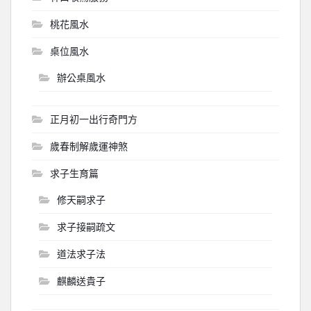
桃花風水
桌位風水
辦公桌風水
正月初一出行奇門方
歲春制解歲運神煞
求子生育篇
修天嗣求子
求子接嗣疏文
道法求子法
麒麟送貴子