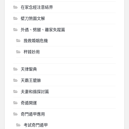
在家念經注意結界
壁刀煞圖文解
外遇、劈腿、離家失蹤篇
挽救婚姻危機
秤錘妙用
天律聖典
天霸王貔貅
夫妻和諧探討篇
奇遁開運
奇門遁甲應用
考試奇門遁甲