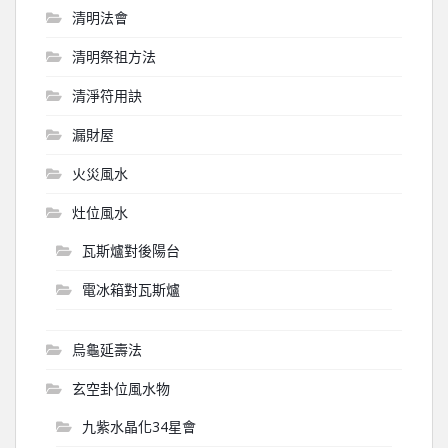
清明法會
清明祭祖方法
清淨符用訣
漏財屋
火災風水
灶位風水
瓦斯爐對後陽台
電冰箱對瓦斯爐
烏龜延壽法
玄空卦位風水物
九紫水晶化34星會