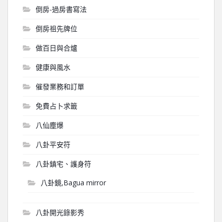
倒房-過房書寫法
倒房祖先牌位
做百日與合爐
健康與風水
催發業務和訂單
免費占卜求籤
八仙塵爆
八卦平安符
八卦鎮宅、護身符
八卦鏡,Bagua mirror
八卦開光錄影秀