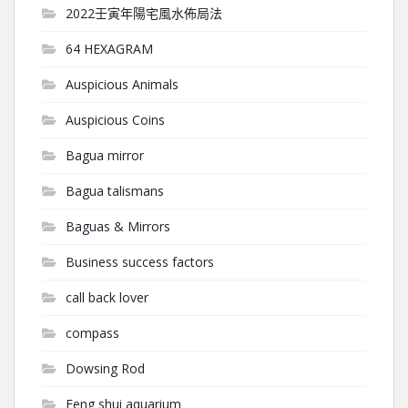
2022壬寅年陽宅風水佈局法
64 HEXAGRAM
Auspicious Animals
Auspicious Coins
Bagua mirror
Bagua talismans
Baguas & Mirrors
Business success factors
call back lover
compass
Dowsing Rod
Feng shui aquarium