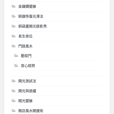
金鑲鑽貔貅
銅器恢復光澤法
銅葫蘆開光錄影秀
長生祿位
門路風水
壓樑門
穿心樑煞
開光測試法
開光與過爐
開光貔貅
開店風水開運術