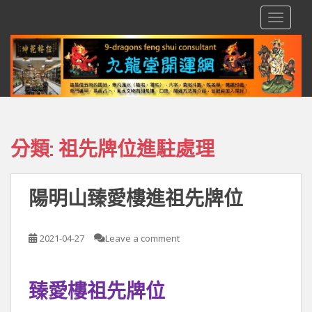
S
TOGGLE
k
i
p
t
o
m
a
i
分類:
祖先牌位進駐處理
n
c
o
陽明山臻愛樓進祖先牌位
n
t
e
2021-04-27
Leave a comment
n
t
臻愛樓祖先牌位