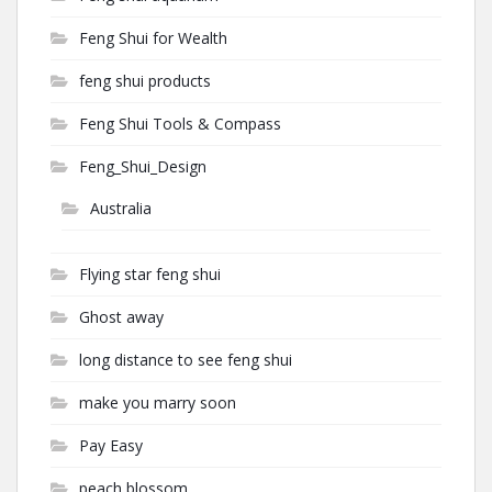
Feng Shui for Wealth
feng shui products
Feng Shui Tools & Compass
Feng_Shui_Design
Australia
Flying star feng shui
Ghost away
long distance to see feng shui
make you marry soon
Pay Easy
peach blossom