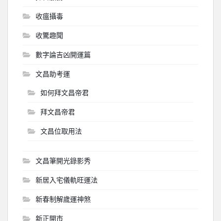
收瘟攝毒
收驚趣聞
數字論吉凶開運篇
文昌助考運
如何拜文昌帝君
拜文昌帝君
文昌位取用法
文昌筆開光錄影秀
新居入宅儀軌旺運法
新春制解歲運神煞
新正開市