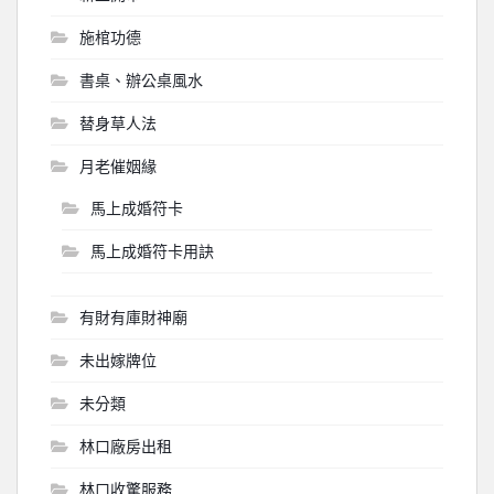
施棺功德
書桌、辦公桌風水
替身草人法
月老催姻緣
馬上成婚符卡
馬上成婚符卡用訣
有財有庫財神廟
未出嫁牌位
未分類
林口廠房出租
林口收驚服務