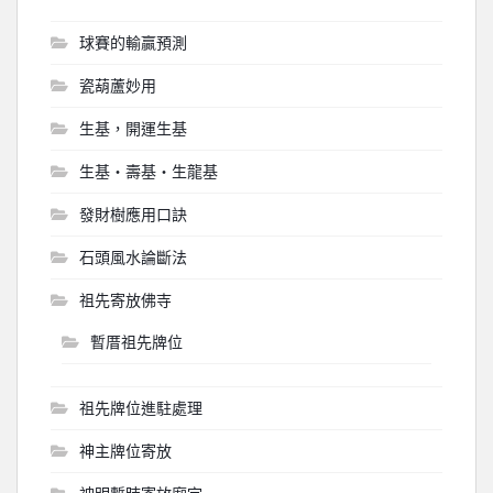
球賽的輸贏預測
瓷葫蘆妙用
生基，開運生基
生基‧壽基‧生龍基
發財樹應用口訣
石頭風水論斷法
祖先寄放佛寺
暫厝祖先牌位
祖先牌位進駐處理
神主牌位寄放