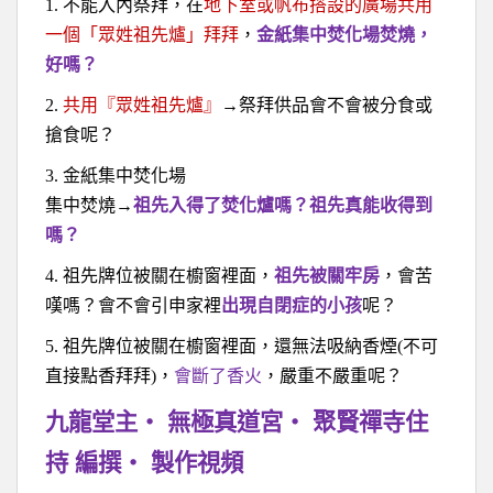
1.
不能入內祭拜，在
地下室或帆布搭設的廣場共用
一個「眾姓祖先爐」拜拜
，
金紙集中焚化場焚燒，
好嗎？
2.
共用『眾姓祖先爐』
→
祭拜供品會不會被分食或
搶食呢？
3.
金紙集中焚化場
集中焚燒
→
祖先入得了焚化爐嗎？祖先真能收得到
嗎？
4.
祖先牌位被關在櫥窗裡面，
祖先被關牢房
，會苦
嘆嗎？會不會引申家裡
出現自閉症的小孩
呢？
5.
祖先牌位被關在櫥窗裡面，還無法吸納香煙
(
不可
直接點香拜拜
)
，
會斷了香火
，嚴重不嚴重呢？
九龍堂主
無極真道宮
聚賢禪寺住
‧
‧
持 編撰
製作視頻
‧