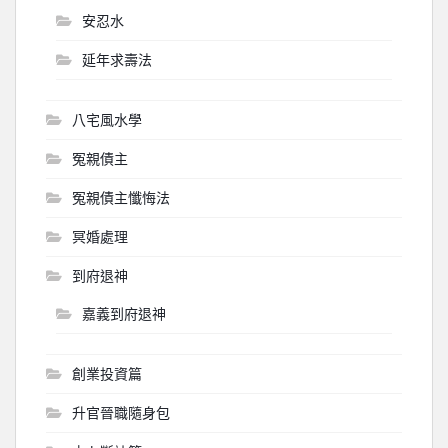
安忍水
延年求壽法
八宅風水學
冤親債主
冤親債主懺悔法
冥婚處理
到府退神
嘉義到府退神
創業投資篇
升官晉職隨身包