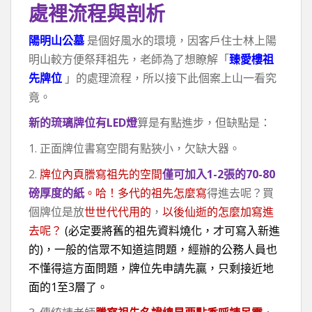
處裡流程與剖析
陽明山公墓
是個好風水的環境，因客戶住士林上陽
明山較方便祭拜祖先，老師為了想瞭解「
臻愛樓祖
先牌位
」的處理流程，所以接下此個案上山一看究
竟。
新的琉璃牌位有LED燈
算是有點進步，但缺點是：
1. 正面牌位書寫空間有點狹小，欠缺大器。
2.
牌位內頁謄寫祖先的空間
僅可加入1-2張的70-80
磅厚度的紙
。哈！多代的祖先怎麼寫
得進去呢？買
個牌位是放
世世代代用的
，
以後仙逝的怎麼加寫進
去呢？
(必定要將舊的祖先資料燒化，才可寫入新進
的)，一般的信眾不知道這問題，經辦的公務人員也
不懂得這方面問題，牌位先申請先贏，只剩接近地
面的1至3層了。