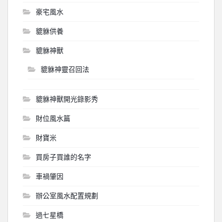
豪宅風水
貔貅供養
貔貅神獸
貔貅神靈召回法
貔貅神獸開光錄影秀
財位風水篇
財寶米
買房子買誰的名字
車禍肇因
辦公室風水配置規劃
過七星橋