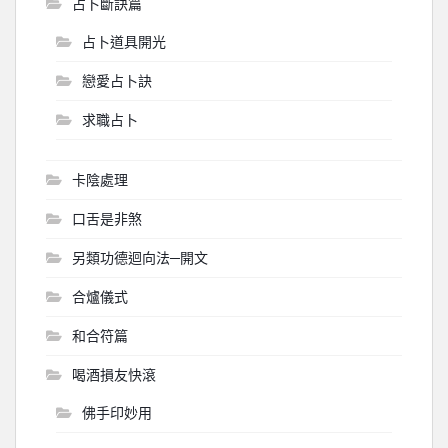
占卜斷訣篇
占卜道具開光
戀愛占卜訣
求職占卜
卡陰處理
口舌是非煞
另類功德迴向法─開文
合爐儀式
和合符篇
喝酒損友快滾
佛手印妙用