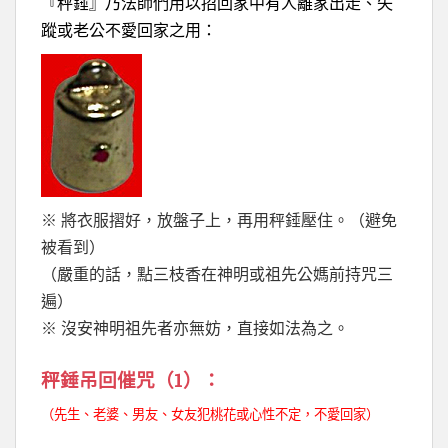
『秤錘』乃法師們用以招回家中有人離家出走、失
蹤或老公不愛回家之用：
※ 將衣服摺好，放盤子上，再用秤錘壓住。（避免
被看到）
（嚴重的話，點三枝香在神明或祖先公媽前持咒三
遍）
※ 沒安神明祖先者亦無妨，直接如法為之。
秤錘吊回催咒（1）：
（先生、老婆、男友、女友犯桃花或心性不定，不愛回家）