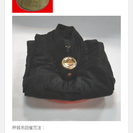
秤錘吊回催咒法：