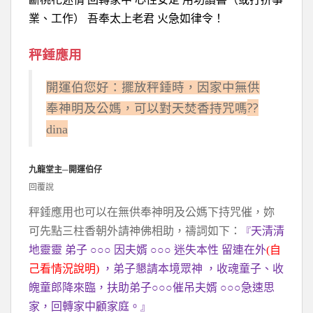
業、工作） 吾奉太上老君 火急如律令！
秤錘應用
開運伯您好：擺放秤錘時，因家中無供
??
奉神明及公媽，可以對天焚香持咒嗎
dina
九龍堂主─開運伯仔
回覆說
秤錘應用也可以在無供奉神明及公媽下持咒催，妳
可先點三柱香朝外請神佛相助，禱詞如下：
天清清
『
地靈靈 弟子 ○○○ 因夫婿 ○○○ 迷失本性 留連在外
(自
己看情況說明)
，弟子懇請本境眾神 ，收魂童子、收
魄童郎降來臨，扶助弟子○○○催吊夫婿 ○○○急速思
家，回轉家中顧家庭。
』