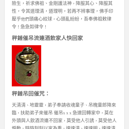
險生，祈求佛祖、金剛護法神
降服其心、降服其
，
性，令其道理清，道理明，若再不辨事理，佛手印
壓乎
頭痛心絞球
心頭亂紛紛，吾奉佛祖敕律
他們
，
令
急急如律令
！
！
秤錘催吊流連酒飲家人快回家
秤錘吊回催咒：
天清清
地靈靈
弟子奉請收魂童子
吊魄童郎降來
、
，
、
臨
扶助弟子來催吊 催吊
急速回轉家中
莫在
，
x x x
，
外頭與人飲酒流連不回家
莫受他人引誘
莫受他人
，
，
煽動
時時刻刻以家為重
速速清
速速明
速速清
，
，
、
、