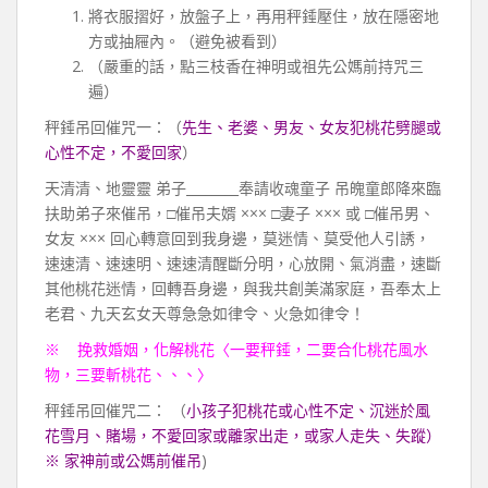
將衣服摺好，放盤子上，再用秤錘壓住，放在隱密地
方或抽屜內。（避免被看到）
（嚴重的話，點三枝香在神明或祖先公媽前持咒三
遍）
秤錘吊回催咒一：（
先生、老婆、男友、女友犯桃花劈腿或
心性不定，不愛回家
）
天清清、地靈靈 弟子________奉請收魂童子 吊魄童郎降來臨
扶助弟子來催吊，□催吊夫婿 ××× □妻子 ××× 或 □催吊男、
女友 ××× 回心轉意回到我身邊，莫迷情、莫受他人引誘，
速速清、速速明、速速清醒斷分明，心放開、氣消盡，速斷
其他桃花迷情，回轉吾身邊，與我共創美滿家庭，吾奉太上
老君、九天玄女天尊急急如律令、火急如律令！
※ 挽救婚姻，化解桃花〈一要秤錘，二要合化桃花風水
物，三要斬桃花、、、〉
秤錘吊回催咒二： （
小孩子犯桃花或心性不定、沉迷於風
花雪月、賭場，不愛回家或離家出走，或家人走失、失蹤）
※ 家神前或公媽前催吊
)