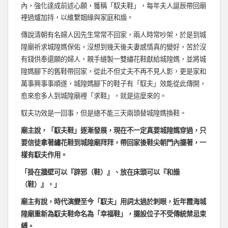
內，強化達成前述心願，獲稱「馭夫鞋」，每年夫人誕辰帶回廟
裡過爐加持，以維繫姻緣與家庭和諧。
傳說清朝有名婦人因先生常常不回家，兩人時常吵架，於是到城
隍廟祈求城隍媽保佑，沒想到幾天後夫妻感情真的變好，苦於沒
有錢供奉還願的婦人，親手縫製一雙繡花鞋獻給城隍媽，並將城
隍媽腳下的舊鞋帶回家，從此不但丈夫不再不見人影，更是家和
萬事興事事順遂，城隍媽腳下的鞋子有「馭夫」效能從此傳開，
愈來愈多人到城隍廟裡「求鞋」，就是這麼來的。
馭夫功效是一回事，但是總不能三天兩頭替城隍媽換鞋。
廟主說，「馭夫鞋」逐漸發展，現在不一定真要城隍媽穿過，只
要信徒拿著繡花鞋到城隍廟拜拜，帶回家後鞋尖朝門內擺著，一
樣有馭夫作用。
「掛在牆壁可以『辟邪（鞋）』、放在床頭可以『和諧
（鞋）』，」
廟主有說，時代演變至今「馭夫」用詞太過於刺眼，近年霞海城
隍廟重新為馭夫鞋命名為「幸福鞋」，擺設位子不受傳統禁忌束
縛。