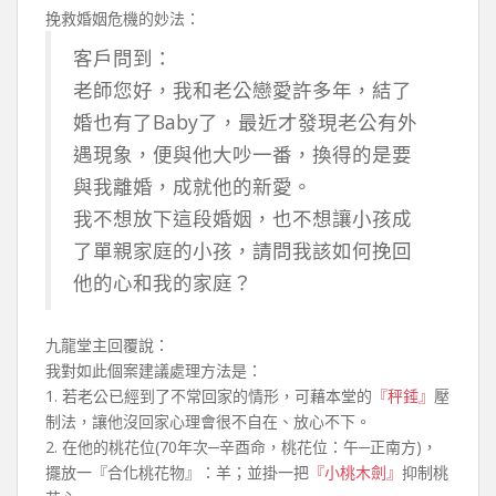
挽救婚姻危機的妙法：
客戶問到：
老師您好，我和老公戀愛許多年，結了
婚也有了Baby了，最近才發現老公有外
遇現象，便與他大吵一番，換得的是要
與我離婚，成就他的新愛。
我不想放下這段婚姻，也不想讓小孩成
了單親家庭的小孩，請問我該如何挽回
他的心和我的家庭？
九龍堂主回覆說：
我對如此個案建議處理方法是：
1. 若老公已經到了不常回家的情形，可藉本堂的
『秤錘』
壓
制法，讓他沒回家心理會很不自在、放心不下。
2. 在他的桃花位(70年次─辛酉命，桃花位：午─正南方)，
擺放一『合化桃花物』：羊；並掛一把
『小桃木劍』
抑制桃