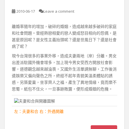
2010-06-17
Leave a comment
離婚率隨年的增加，破碎的婚姻，造成越來越多破碎的家庭
和社會問題。曾經熱戀相愛的戀人變成怒目相向的怨偶，是
甚麼原因呢？是女性主義抬頭呢？還是世風日下？還是社會
病了呢？
現今台灣很多的事業外移，造成夫妻兩地（岸）分離。男女
出差派駐國外機會增多，加上現今男女受西方開放社會影
響，道德觀念越來越淪喪，又國外生活單調無聊，工作後消
遣娛樂又偏向聲色之所，終經不起年青貌美溫柔體貼的誘
惑，另築愛巢，坐享齊人之福，產生了異地情緣，竟而樂不
思蜀，紙包不住火，一旦事跡敗露，便形成婚姻的危機。
左：夫妻和合 右：外遇開離