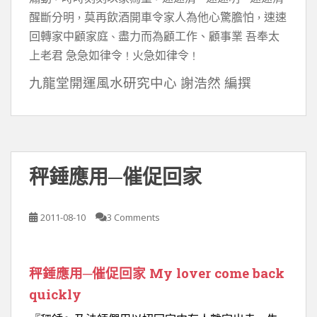
醒斷分明
莫再飲酒開車令家人為他心驚膽怕
速速
，
，
回轉家中顧家庭
盡力而為顧工作、顧事業 吾奉太
、
上老君 急急如律令
火急如律令
！
！
九龍堂開運風水研究中心 謝浩然 編撰
秤錘應用─催促回家
2011-08-10
3 Comments
秤錘應用─催促回家 My lover come back
quickly