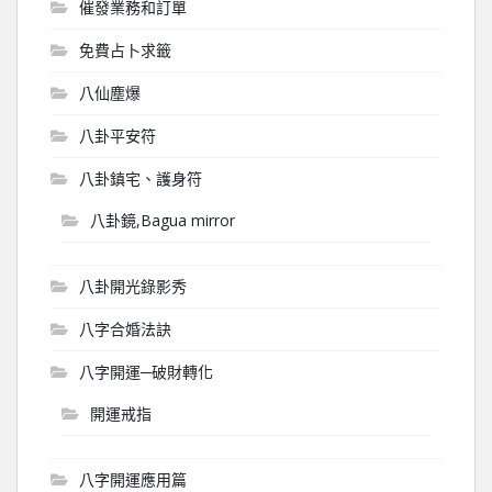
催發業務和訂單
免費占卜求籤
八仙塵爆
八卦平安符
八卦鎮宅、護身符
八卦鏡,Bagua mirror
八卦開光錄影秀
八字合婚法訣
八字開運─破財轉化
開運戒指
八字開運應用篇