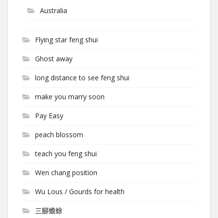
Australia
Flying star feng shui
Ghost away
long distance to see feng shui
make you marry soon
Pay Easy
peach blossom
teach you feng shui
Wen chang position
Wu Lous / Gourds for health
三腳蟾蜍