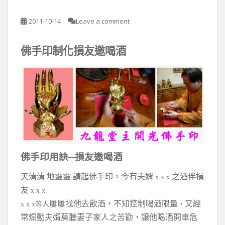
2011-10-14
Leave a comment
佛手印制化損友邀喝酒
佛手印用訣─損友邀喝酒
天清清 地靈靈 請起佛手印，今有夫婿
之酒伴損
x x x
友
x x x
屢屢找他去飲酒，不知控制喝酒限量
又經
x x x等人
，
常煽動夫婿莫聽妻子家人之苦勸，讓他喝酒開車危