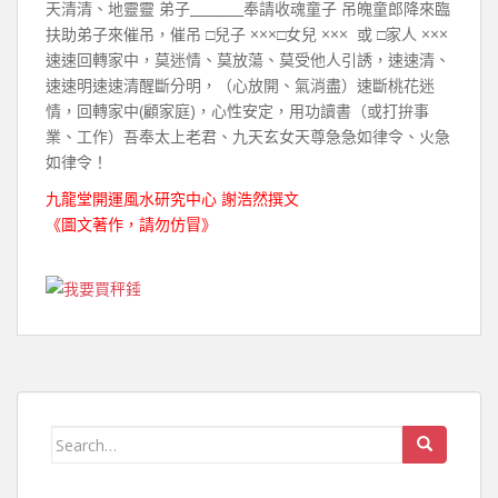
天清清、地靈靈 弟子________奉請收魂童子 吊魄童郎降來臨
扶助弟子來催吊，催吊 □兒子 ×××□女兒 ××× 或 □家人 ×××
速速回轉家中，莫迷情、莫放蕩、莫受他人引誘，速速清、
速速明速速清醒斷分明，（心放開、氣消盡）速斷桃花迷
情，回轉家中(顧家庭)，心性安定，用功讀書（或打拚事
業、工作）吾奉太上老君、九天玄女天尊急急如律令、火急
如律令！
九龍堂開運風水研究中心 謝浩然撰文
《圖文著作，請勿仿冒》
Search for: