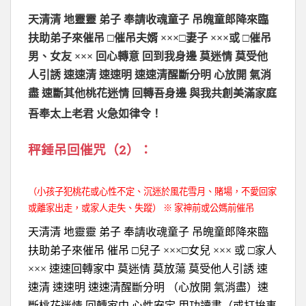
天清清 地靈靈 弟子 奉請收魂童子 吊魄童郎降來臨
扶助弟子來催吊 □催吊夫婿 ×××□妻子 ×××或 □催吊
男、女友 ××× 回心轉意 回到我身邊 莫迷情 莫受他
人引誘 速速清 速速明 速速清醒斷分明 心放開 氣消
盡 速斷其他桃花迷情 回轉吾身邊 與我共創美滿家庭
吾奉太上老君 火急如律令！
秤錘吊回催咒（2）：
（小孩子犯桃花或心性不定、沉迷於風花雪月、賭場，不愛回家
或離家出走，或家人走失、失蹤） ※ 家神前或公媽前催吊
天清清 地靈靈 弟子 奉請收魂童子 吊魄童郎降來臨
扶助弟子來催吊 催吊 □兒子 ×××□女兒 ××× 或 □家人
××× 速速回轉家中 莫迷情 莫放蕩 莫受他人引誘 速
速清 速速明 速速清醒斷分明 （心放開 氣消盡）速
斷桃花迷情 回轉家中 心性安定 用功讀書（或打拚事