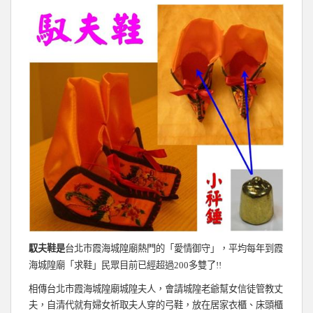
馭夫鞋是
台北市霞海城隍廟熱門的「愛情御守」，平均每年到霞
海城隍廟「求鞋」民眾目前已經超過200多雙了!!
相傳台北市霞海城隍廟城隍夫人，會請城隍老爺幫女信徒管教丈
夫，自清代就有婦女祈取夫人穿的弓鞋，放在居家衣櫃、床頭櫃