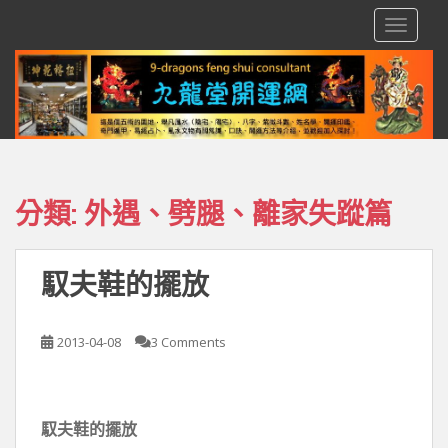
S
TOGGLE
k
i
p
t
o
m
a
i
分類:
外遇、劈腿、離家失蹤篇
n
c
o
馭夫鞋的擺放
n
t
e
2013-04-08
3 Comments
n
t
馭夫鞋的擺放