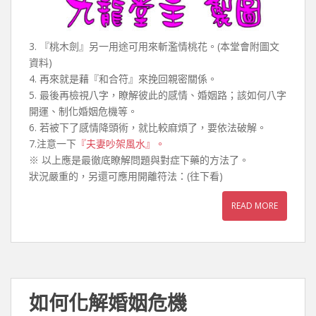
3. 『桃木劍』另一用途可用來斬濫情桃花。(本堂會附圖文
資料)
4. 再來就是藉『和合符』來挽回親密關係。
5. 最後再檢視八字，瞭解彼此的感情、婚姻路；該如何八字
開運、制化婚姻危機等。
6. 若被下了感情降頭術，就比較麻煩了，要依法破解。
7.注意一下
『夫妻吵架風水』。
※ 以上應是最徹底瞭解問題與對症下藥的方法了。
狀況嚴重的，另還可應用開離符法：(往下看)
READ MORE
如何化解婚姻危機