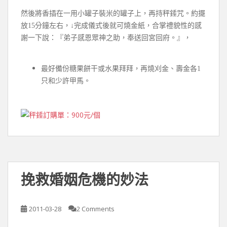
然後將香插在一用小罐子裝米的罐子上，再持秤錘咒。約擺
放15分鐘左右，↓完成儀式後就可燒金紙，合掌禮貌性的感
謝一下說：『弟子感恩眾神之助，奉送回宮回府。』，
最好備份糖果餅干或水果拜拜，再燒刈金、壽金各1
只和少許甲馬。
挽救婚姻危機的妙法
2011-03-28
2 Comments