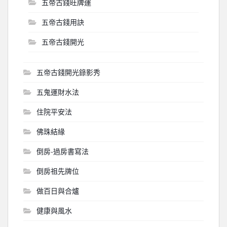
五帝古錢旺牌運
五帝古錢用訣
五帝古錢開光
五帝古錢開光錄影秀
五鬼運財水法
住院平安法
佛珠結緣
倒房-過房書寫法
倒房祖先牌位
做百日與合爐
健康與風水