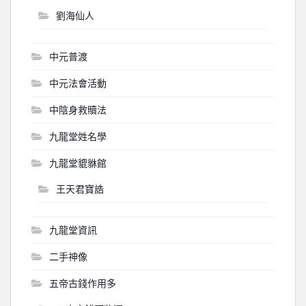
劉海仙人
中元普渡
中元法會活動
中陰身救贖法
九龍堂姓名學
九龍堂貔貅館
王天君寶誥
九龍堂資訊
二手神像
五帝古錢作用多