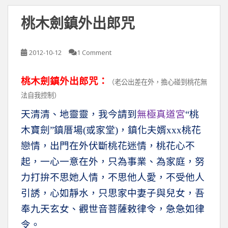
桃木劍鎮外出郎咒
2012-10-12
1 Comment
桃木劍鎮外出郎咒：
（老公出差在外，擔心碰到桃花無
法自我控制）
天清清、地靈靈，我今請到
無極真道宮
“桃
木寶劍”鎮厝場(或家堂)，鎮化夫婿xxx桃花
戀情，出門在外伏斷桃花迷情，桃花心不
起，一心一意在外，只為事業、為家庭，努
力打拚不思她人情，不思他人愛，不受他人
引誘，心如靜水，只思家中妻子與兒女，吾
奉九天玄女、觀世音菩薩敕律令，急急如律
令。