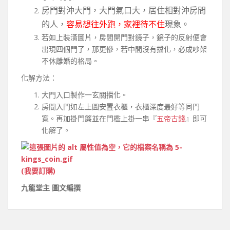
房門對沖大門，大門氣口大，居住相對沖房間
的人，
容易想往外跑，家裡待不住
現象。
若如上裝潢圖片，房間開門對鏡子，鏡子的反射便會
出現四個門了，那更慘，若中間沒有擋化，必成吵架
不休離婚的格局。
化解方法：
大門入口製作一玄關擋化。
房間入門如左上圖安置衣櫃，衣櫃深度最好等同門
寬。再加掛門簾並在門檻上掛一串『
五帝古錢
』即可
化解了。
(我要訂購)
九龍堂主 圖文編撰