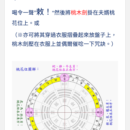
敕！
喝令一聲”
“然後將
桃木劍
掛在夫婿桃
花位上。或
（※亦可將其穿過衣服摺疊起來放盤子上，
桃木劍壓在衣服上並偶爾催唸一下咒訣。）