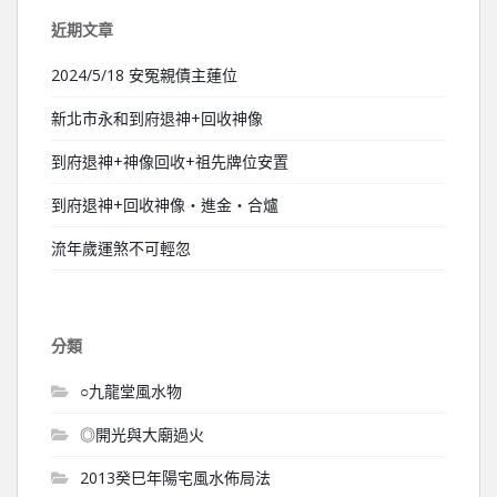
近期文章
2024/5/18 安冤親債主蓮位
新北市永和到府退神+回收神像
到府退神+神像回收+祖先牌位安置
到府退神+回收神像‧進金‧合爐
流年歲運煞不可輕忽
分類
○九龍堂風水物
◎開光與大廟過火
2013癸巳年陽宅風水佈局法