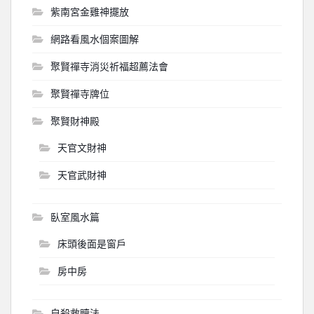
紫南宮金雞神擺放
網路看風水個案圖解
聚賢禪寺消災祈福超薦法會
聚賢禪寺牌位
聚賢財神殿
天官文財神
天官武財神
臥室風水篇
床頭後面是窗戶
房中房
自殺救贖法