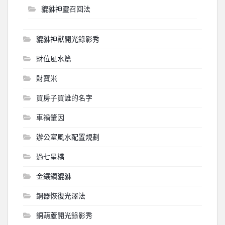
貔貅神靈召回法
貔貅神獸開光錄影秀
財位風水篇
財寶米
買房子買誰的名字
車禍肇因
辦公室風水配置規劃
過七星橋
金鑲鑽貔貅
銅器恢復光澤法
銅葫蘆開光錄影秀