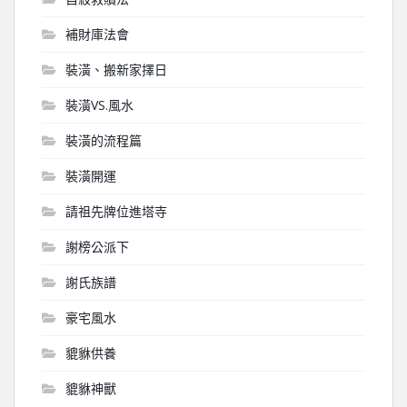
補財庫法會
裝潢、搬新家擇日
裝潢VS.風水
裝潢的流程篇
裝潢開運
請祖先牌位進塔寺
謝榜公派下
謝氏族譜
豪宅風水
貔貅供養
貔貅神獸