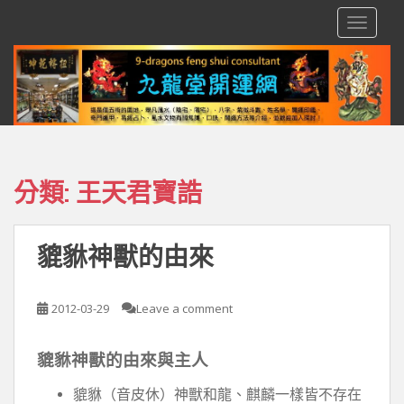
S
TOGGLE
k
i
p
t
o
m
a
i
分類:
王天君寶誥
n
c
o
貔貅神獸的由來
n
t
e
2012-03-29
Leave a comment
n
t
貔貅神獸的由來與主人
貔貅（音皮休）神獸和龍、麒麟一樣皆不存在