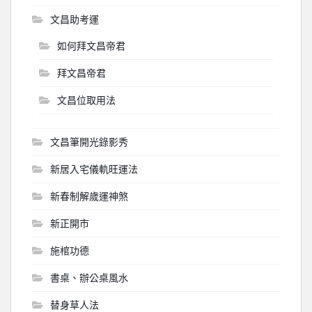
文昌助考運
如何拜文昌帝君
拜文昌帝君
文昌位取用法
文昌筆開光錄影秀
新居入宅儀軌旺運法
新春制解歲運神煞
新正開市
施棺功德
書桌、辦公桌風水
替身草人法