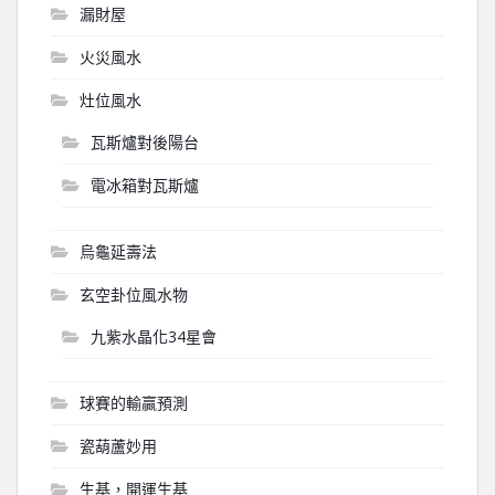
漏財屋
火災風水
灶位風水
瓦斯爐對後陽台
電冰箱對瓦斯爐
烏龜延壽法
玄空卦位風水物
九紫水晶化34星會
球賽的輸贏預測
瓷葫蘆妙用
生基，開運生基