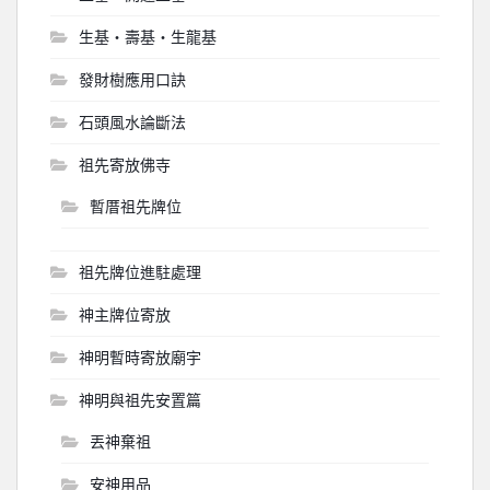
生基‧壽基‧生龍基
發財樹應用口訣
石頭風水論斷法
祖先寄放佛寺
暫厝祖先牌位
祖先牌位進駐處理
神主牌位寄放
神明暫時寄放廟宇
神明與祖先安置篇
丟神棄祖
安神用品