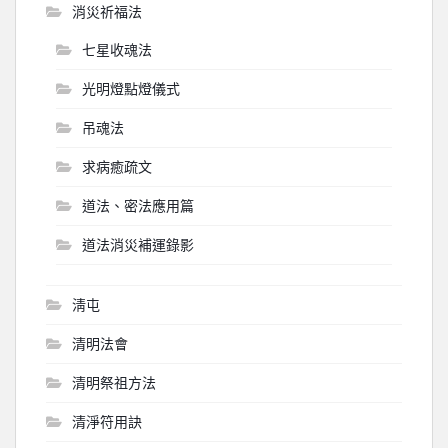
消災祈福法
七星收魂法
光明燈點燈儀式
吊魂法
求病癒疏文
道法、密法應用篇
道法消災補運錄影
淸屯
清明法會
清明祭祖方法
清淨符用訣