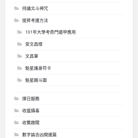
持誦北斗神咒
提昇考運方法
101年大學考奇門遁甲應用
安文昌燈
文昌筆
魁星護身符卡
魁星踢斗圖
擇日服務
收瘟攝毒
收驚趣聞
數字論吉凶開運篇