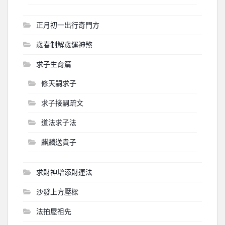
正月初一出行奇門方
歲春制解歲運神煞
求子生育篇
修天嗣求子
求子接嗣疏文
道法求子法
麒麟送貴子
求財神增添財運法
沙發上方壓樑
法拍屋祖先