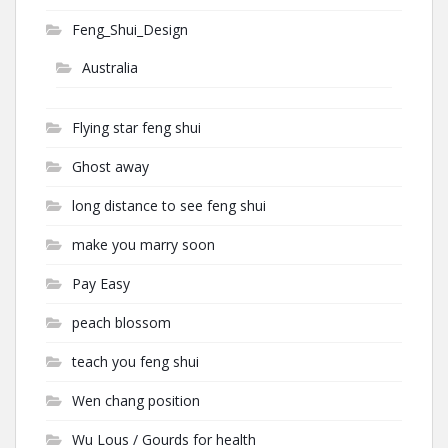
Feng_Shui_Design
Australia
Flying star feng shui
Ghost away
long distance to see feng shui
make you marry soon
Pay Easy
peach blossom
teach you feng shui
Wen chang position
Wu Lous / Gourds for health