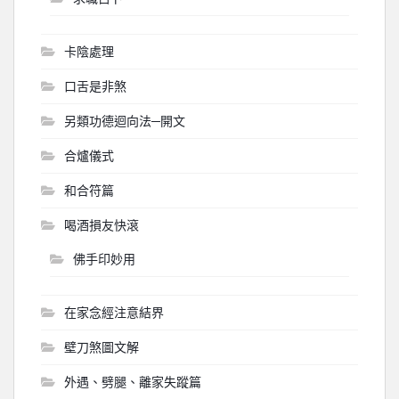
卡陰處理
口舌是非煞
另類功德迴向法─開文
合爐儀式
和合符篇
喝酒損友快滾
佛手印妙用
在家念經注意結界
壁刀煞圖文解
外遇、劈腿、離家失蹤篇