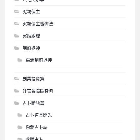
冤親債主
冤親債主懺悔法
冥婚處理
到府退神
嘉義到府退神
創業投資篇
升官晉職隨身包
占卜斷訣篇
占卜道具開光
戀愛占卜訣
求職占卜