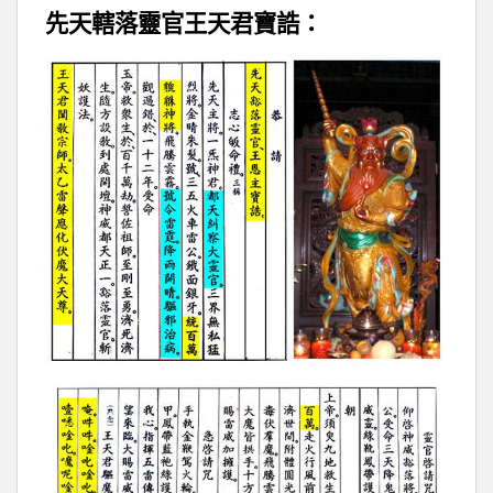
先天轄落靈官王天君寶誥：