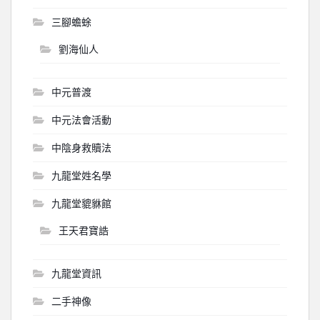
三腳蟾蜍
劉海仙人
中元普渡
中元法會活動
中陰身救贖法
九龍堂姓名學
九龍堂貔貅館
王天君寶誥
九龍堂資訊
二手神像