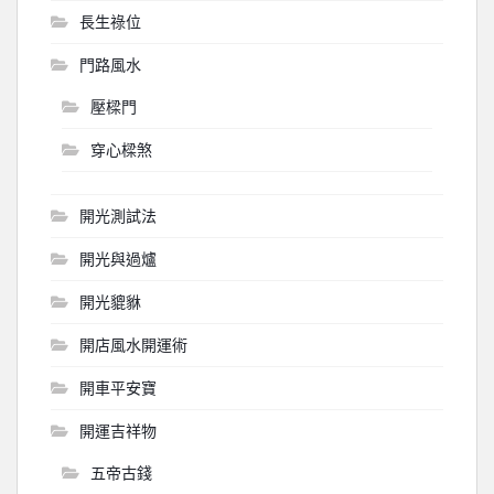
長生祿位
門路風水
壓樑門
穿心樑煞
開光測試法
開光與過爐
開光貔貅
開店風水開運術
開車平安寶
開運吉祥物
五帝古錢