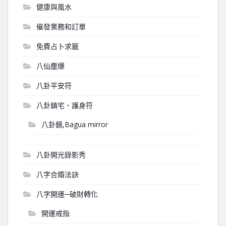
健康與風水
催發業務和訂單
免費占卜求籤
八仙塵爆
八卦平安符
八卦鎮宅、護身符
八卦鏡,Bagua mirror
八卦開光錄影秀
八字合婚法訣
八字開運─破財轉化
開運戒指