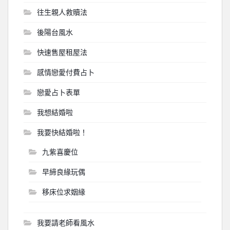
往生親人救贖法
後陽台風水
快速售屋租屋法
感情戀愛付費占卜
戀愛占卜表單
我想結婚啦
我要快結婚啦！
九紫喜慶位
早締良緣玩偶
移床位求姻緣
我要請老師看風水