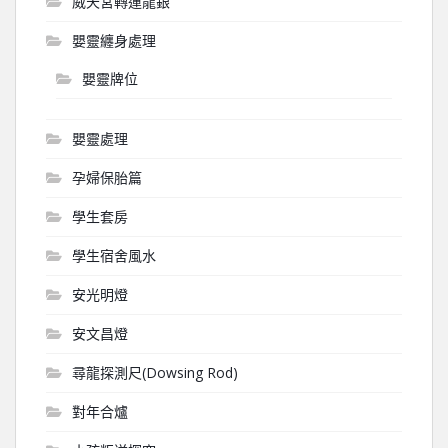
威天宮轉運龍銀
嬰靈纏身處理
嬰靈牌位
嬰靈處理
孕婦保胎篇
學生套房
學生宿舍風水
安光明燈
安文昌燈
尋龍探測尺(Dowsing Rod)
對年合爐