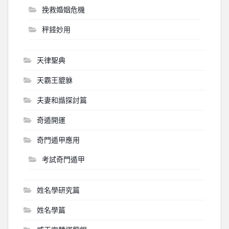
挽救婚姻危機
秤錘妙用
天律聖典
天霸王貔貅
夫妻和諧探討篇
奇遁開運
奇門遁甲應用
考試奇門遁甲
姓名學研究篇
姓名學篇