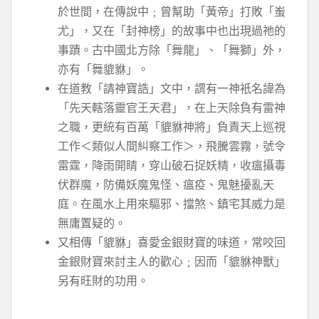
於世間，在傳說中﹔曾幫助「黃帝」打敗「蚩
尤」，又在「封神榜」的故事中也出現過祂的
事蹟。古中國北方除「舞龍」、「舞獅」外，
亦有「舞貔貅」。
在道教「請神寶誥」文中，謂有一神衹名諱為
「先天轄落靈官王天君」，在上天除負有雷神
之職，更統有百萬「貔貅神將」負責天上巡視
工作＜類似人間糾察工作＞，飛騰雲霧，號令
雷霆，降雨開睛，穿山破石捉妖精，收瘟攝毒
伏群魔，防備妖魔鬼怪、瘟疫、鬼魅擾亂天
庭。在風水上用來驅邪、擋煞、鎮宅其威力是
無庸置疑的。
又相傳「貔貅」喜愛金銀財寶的味道，常咬回
金銀財寶來討主人的歡心﹔因而「貔貅神獸」
另有旺財的功用。