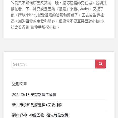
昨晚又不知何原因又哭鬧一晚。適巧通靈師兄在場，就請其
幫忙看一下，師兄說是因為『祖靈』來看小baby，又摸了
他，所以小baby就受祖靈的陰氣和驚嚇了。回去後告訴祖
靈，謝謝祖靈的疼愛和關心，但儘量不要直接面對小孩(小
孩會看得到)和伸手觸摸小孩。
Search for:
近期文章
2024/5/18 安冤親債主蓮位
新北市永和到府退神+回收神像
到府退神+神像回收+祖先牌位安置