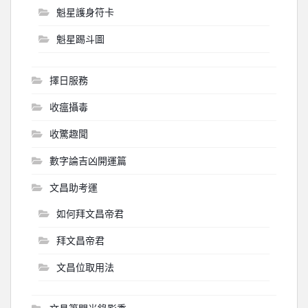
魁星護身符卡
魁星踢斗圖
擇日服務
收瘟攝毒
收驚趣聞
數字論吉凶開運篇
文昌助考運
如何拜文昌帝君
拜文昌帝君
文昌位取用法