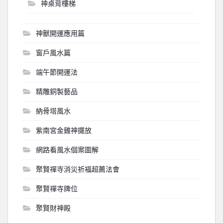
神桌背樓梯
神獸開運應用篇
窗戶風水篇
端午節開運法
精雕銅製藝品
納骨塔風水
紫南宮金雞神擺放
網路看風水個案圖解
聚賢禪寺消災祈福超薦法會
聚賢禪寺牌位
聚賢財神殿