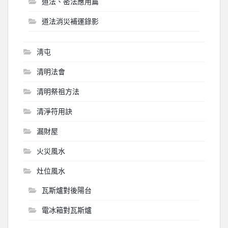
道法、密法應用篇
道法消災補運錄影
淸屯
清明法會
清明祭祖方法
清淨符用訣
漏財屋
火災風水
灶位風水
瓦斯爐對後陽台
電冰箱對瓦斯爐