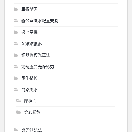
車禍肇因
辦公室風水配置規劃
過七星橋
金鑲鑽貔貅
銅器恢復光澤法
銅葫蘆開光錄影秀
長生祿位
門路風水
壓樑門
穿心樑煞
開光測試法