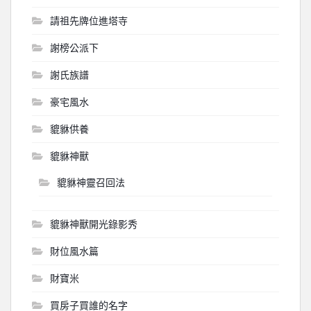
請祖先牌位進塔寺
謝榜公派下
謝氏族譜
豪宅風水
貔貅供養
貔貅神獸
貔貅神靈召回法
貔貅神獸開光錄影秀
財位風水篇
財寶米
買房子買誰的名字