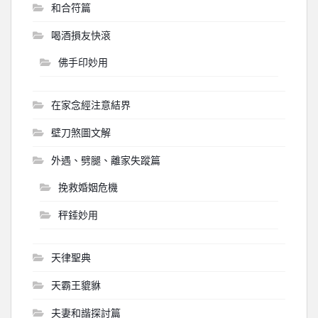
和合符篇
喝酒損友快滾
佛手印妙用
在家念經注意結界
壁刀煞圖文解
外遇、劈腿、離家失蹤篇
挽救婚姻危機
秤錘妙用
天律聖典
天霸王貔貅
夫妻和諧探討篇