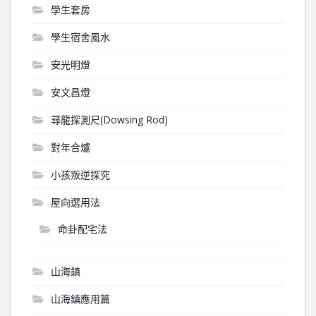
學生套房
學生宿舍風水
安光明燈
安文昌燈
尋龍探測尺(Dowsing Rod)
對年合爐
小孩叛逆探究
屋向選用法
命卦配宅法
山海鎮
山海鎮應用篇