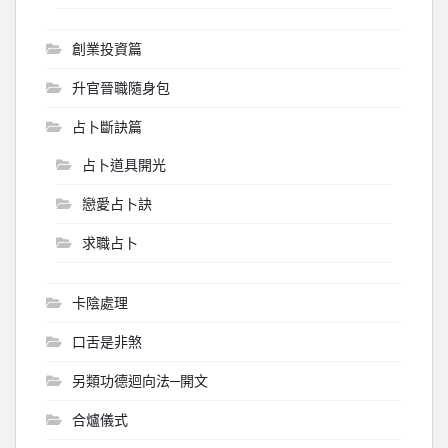
創業投資篇
升官晉職隨身包
占卜斷訣篇
占卜道具開光
戀愛占卜訣
求職占卜
卡陰處理
口舌是非煞
另類功德迴向法─開文
合爐儀式