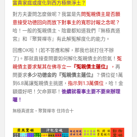
富貴家庭或度化到西方極樂淨土？
對方夫妻問怎麼做呢？我當是先
問冤親債主是否願
意接受功德回向而放下對事主的寬恕討報之念呢？
哈！一般的冤親債主、陰靈都知道我們『無極真道
宮』和『聚賢禪寺』有此解冤解度化的能力。
回應OK啦！(若不答應和解，那我也就打住不辦
了)。那就直接查問要如何解化冤親債主的怨氣！
冤
親債主要求幫其在佛寺立一
『冤親債主蓮位』
，
再
問要求
多少功德金的『冤親債主蓮位』
？價位從1萬
到6.8萬讓冤親債主挑選，
指示到1.3萬價位
，哈！金
額還好吧！欠命罪耶！
後續就看事主要不要來辦理
囉！
無極真道宮‧聚賢禪寺 住持合十