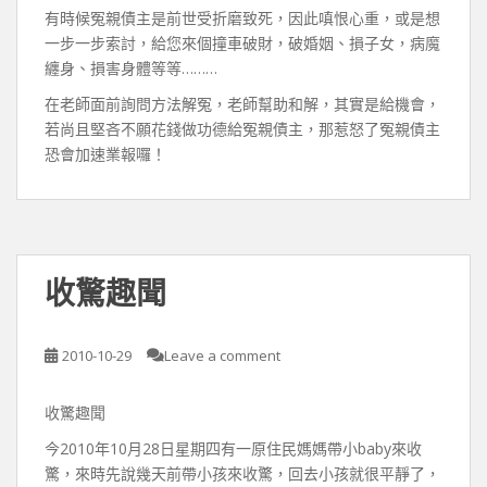
有時候冤親債主是前世受折磨致死，因此嗔恨心重，或是想
一步一步索討，給您來個撞車破財，破婚姻、損子女，病魔
纏身、損害身體等等………
在老師面前詢問方法解冤，老師幫助和解，其實是給機會，
若尚且堅吝不願花錢做功德給冤親債主，那惹怒了冤親債主
恐會加速業報囉！
收驚趣聞
2010-10-29
Leave a comment
收驚趣聞
今2010年10月28日星期四有一原住民媽媽帶小baby來收
驚，來時先說幾天前帶小孩來收驚，回去小孩就很平靜了，