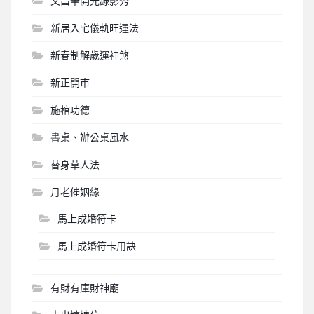
文昌筆開光錄影秀
新居入宅儀軌旺運法
新春制解歲運神煞
新正開市
施棺功德
書桌、辦公桌風水
替身草人法
月老催姻緣
馬上成婚符卡
馬上成婚符卡用訣
有財有庫財神廟