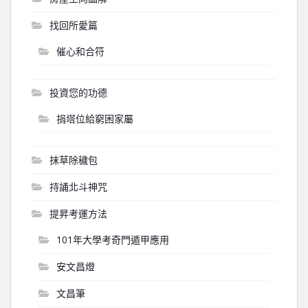
找回所愛篇
催心和合符
投資您的功德
捐塔位給窮困家屬
抹草除穢包
持誦北斗神咒
提昇考運方法
101年大學考奇門遁甲應用
安文昌燈
文昌筆