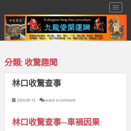
S
TOGGLE
k
i
p
t
o
m
a
i
分類:
收驚趣聞
n
c
o
林口收驚查事
n
t
e
2020-05-13
Leave a comment
n
t
林口收驚查事─車禍因果