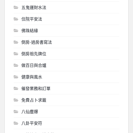
五鬼運財水法
住院平安法
佛珠結緣
倒房-過房書寫法
倒房祖先牌位
做百日與合爐
健康與風水
催發業務和訂單
免費占卜求籤
八仙塵爆
八卦平安符