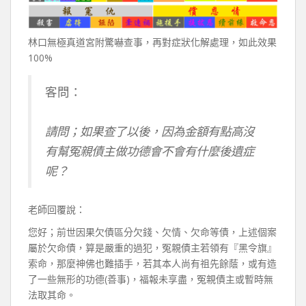
林口無極真道宮附驚嚇查事，再對症狀化解處理，如此效果
100%
客問：
請問；如果查了以後，因為金額有點高沒
有幫冤親債主做功德會不會有什麼後遺症
呢？
老師回覆說：
您好；前世因果欠債區分欠錢、欠情、欠命等債，上述個案
屬於欠命債，算是嚴重的過犯，冤親債主若領有『黑令旗』
索命，那麼神佛也難插手，若其本人尚有祖先餘蔭，或有造
了一些無形的功德(善事)，福報未享盡，冤親債主或暫時無
法取其命。