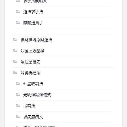
求子接嗣疏文
道法求子法
麒麟送貴子
求財神增添財運法
沙發上方壓樑
法拍屋祖先
消災祈福法
七星收魂法
光明燈點燈儀式
吊魂法
求病癒疏文