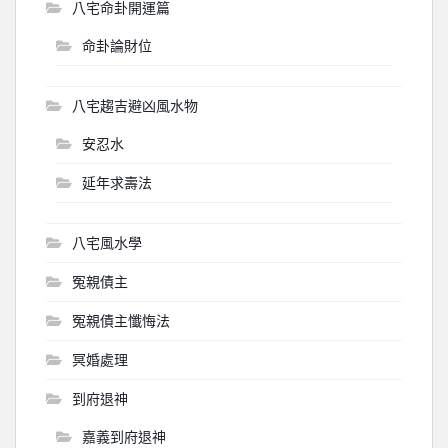
八宅命卦開運篇
命卦論財位
八宅趨吉避凶風水物
安忍水
延年求壽法
八宅風水學
冤親債主
冤親債主懺悔法
冥婚處理
到府退神
嘉義到府退神