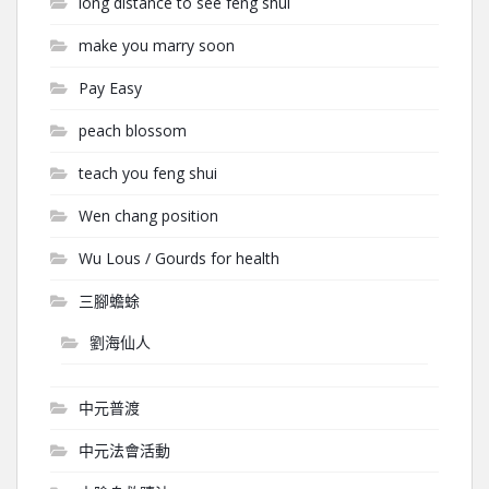
long distance to see feng shui
make you marry soon
Pay Easy
peach blossom
teach you feng shui
Wen chang position
Wu Lous / Gourds for health
三腳蟾蜍
劉海仙人
中元普渡
中元法會活動