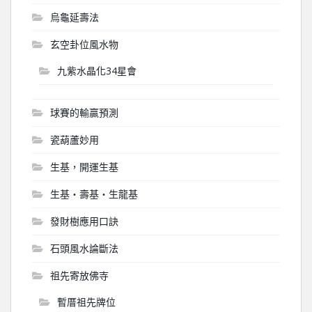
烏龜延壽法
玄空卦位風水物
九紫水晶化34星會
球賽的輸贏預測
瓷葫蘆妙用
生基，開運生基
生基‧壽基‧生龍基
發財樹應用口訣
石頭風水論斷法
祖先寄放佛寺
暫厝祖先牌位