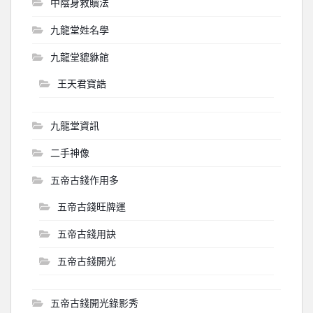
中陰身救贖法
九龍堂姓名學
九龍堂貔貅館
王天君寶誥
九龍堂資訊
二手神像
五帝古錢作用多
五帝古錢旺牌運
五帝古錢用訣
五帝古錢開光
五帝古錢開光錄影秀