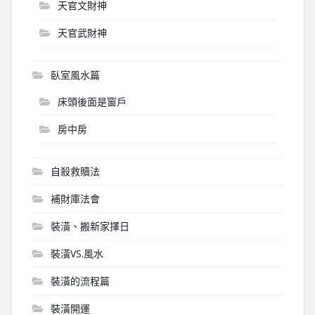
天官文財神
天官武財神
臥室風水篇
床頭後面是窗戶
房中房
自殺救贖法
補財庫法會
裝潢、搬新家擇日
裝潢VS.風水
裝潢的流程篇
裝潢開運