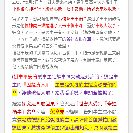
2020年5月5日有一對夫妻來本店，男生高高大大的說出了
車禍後心神不寧，膽顫心驚，睡不安穩，所以想來收收驚
。
寫了名字，想說幫他查查
為何會出車禍？
描述了出車禍的情
形是他
愰神開車鑽撞進了大卡車後車斗
，還好
車毀人沒事
。
好奇問了一下，是否車子有掛平安符，她說岳母有幫他求了
一『五府千歲』換新衣換下的
舊神衣掛在車上
。我說您要趕
快買個水果去好好答謝千歲爺。
接著用我的『通靈尋龍尺』占測一下，指示是冤親債主來討
報硬拉他去撞車，我問冤親債主是否『五府千歲』硬救了
他，冤親債主回應說沒錯！
(
掛車平安符
幫車主化解車禍災劫是允許的，這是車
主的
『因緣貴人』
。
主要是冤親債主還沒想要他的
命
，讓他破個大財！給我看手機，車頭全撞毀了)
繼續
探究是甚麼因果？
答案是
前世害人受到『牽連
禍事』喪命
。哇！
欠命罪
不輕啊！告知事主願不願
意
做點功德迴向給冤親債主，請求佛菩薩幫忙開赦
這因果，薦拔冤親債主(2位)出離地獄、冥府或投生