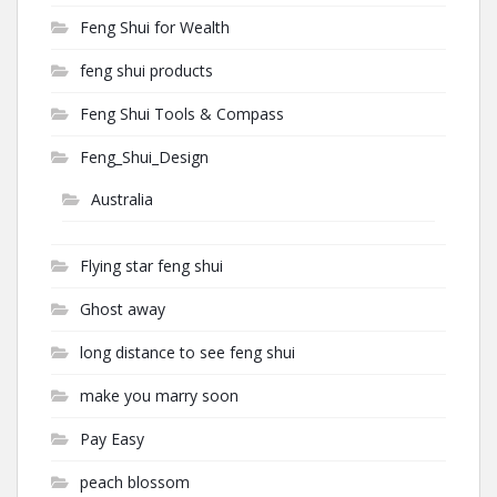
Feng Shui for Wealth
feng shui products
Feng Shui Tools & Compass
Feng_Shui_Design
Australia
Flying star feng shui
Ghost away
long distance to see feng shui
make you marry soon
Pay Easy
peach blossom