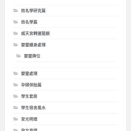
姓名學研究篇
姓名學篇
威天宮轉運龍銀
嬰靈纏身處理
嬰靈牌位
嬰靈處理
孕婦保胎篇
學生套房
學生宿舍風水
安光明燈
安文昌燈