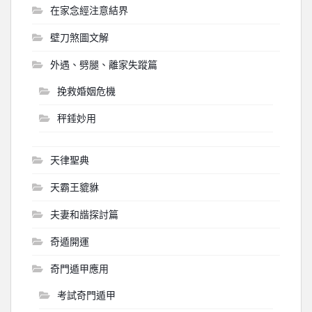
在家念經注意結界
壁刀煞圖文解
外遇、劈腿、離家失蹤篇
挽救婚姻危機
秤錘妙用
天律聖典
天霸王貔貅
夫妻和諧探討篇
奇遁開運
奇門遁甲應用
考試奇門遁甲