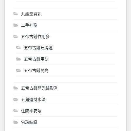
九龍堂資訊
二手神像
五帝古錢作用多
五帝古錢旺牌運
五帝古錢用訣
五帝古錢開光
五帝古錢開光錄影秀
五鬼運財水法
住院平安法
佛珠結緣