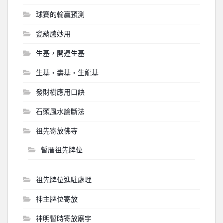
球賽的輸贏預測
瓷葫蘆妙用
生基，開運生基
生基‧壽基‧生龍基
發財樹應用口訣
石頭風水論斷法
祖先寄放佛寺
暫厝祖先牌位
祖先牌位進駐處理
神主牌位寄放
神明暫時寄放廟宇