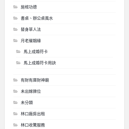
施棺功德
書桌、辦公桌風水
替身草人法
月老催姻緣
馬上成婚符卡
馬上成婚符卡用訣
有財有庫財神廟
未出嫁牌位
未分類
林口廠房出租
林口收驚服務