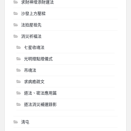
求財神增添財運法
沙發上方壓樑
法拍屋祖先
消災祈福法
七星收魂法
光明燈點燈儀式
吊魂法
求病癒疏文
道法、密法應用篇
道法消災補運錄影
淸屯