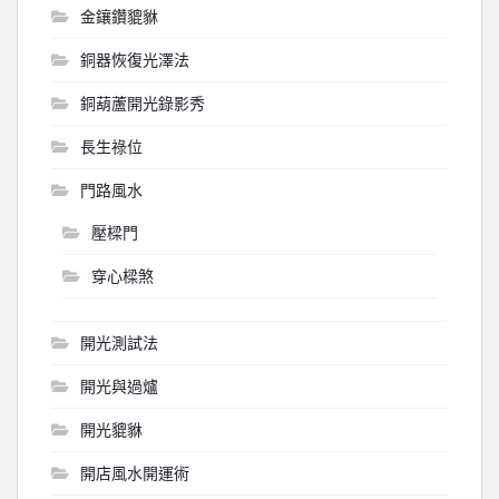
金鑲鑽貔貅
銅器恢復光澤法
銅葫蘆開光錄影秀
長生祿位
門路風水
壓樑門
穿心樑煞
開光測試法
開光與過爐
開光貔貅
開店風水開運術