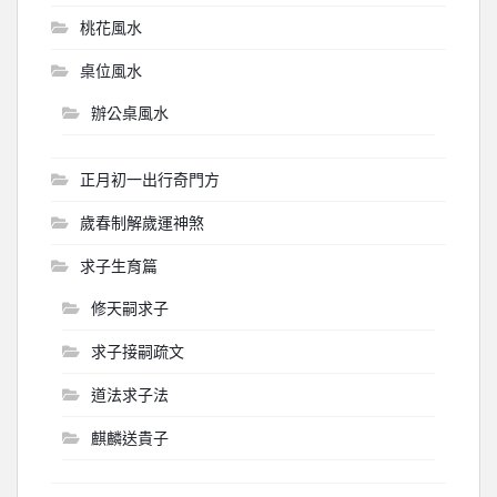
桃花風水
桌位風水
辦公桌風水
正月初一出行奇門方
歲春制解歲運神煞
求子生育篇
修天嗣求子
求子接嗣疏文
道法求子法
麒麟送貴子