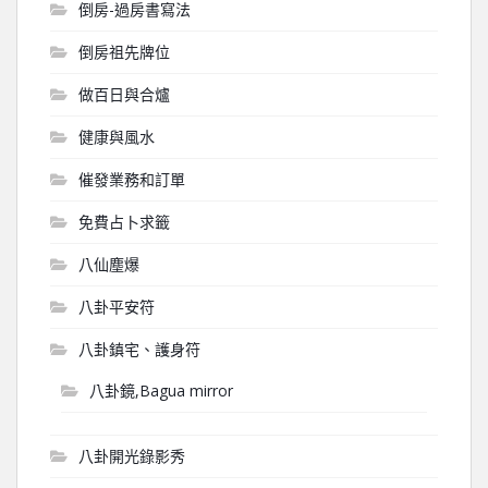
倒房-過房書寫法
倒房祖先牌位
做百日與合爐
健康與風水
催發業務和訂單
免費占卜求籤
八仙塵爆
八卦平安符
八卦鎮宅、護身符
八卦鏡,Bagua mirror
八卦開光錄影秀