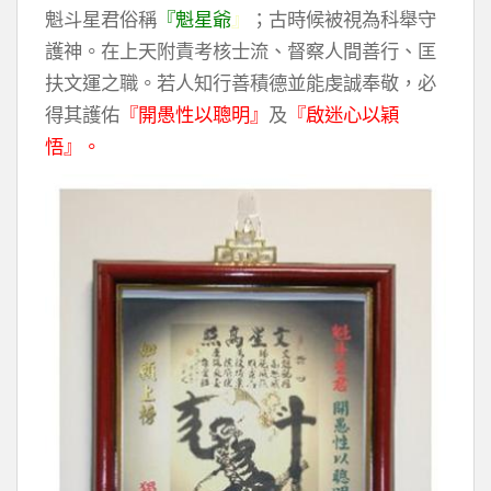
魁斗星君俗稱
『魁星爺
』
；古時候被視為科舉守
護神。在上天附責考核士流、督察人間善行、匡
扶文運之職。若人知行善積德並能虔誠奉敬，必
得其護佑
『開愚性以聰明』
及
『啟迷心以穎
悟』。