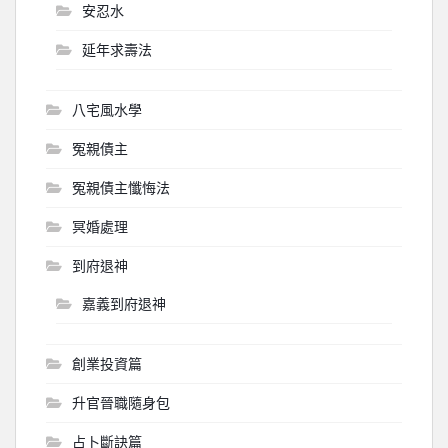
安忍水
延年求壽法
八宅風水學
冤親債主
冤親債主懺悔法
冥婚處理
到府退神
嘉義到府退神
創業投資篇
升官晉職隨身包
占卜斷訣篇