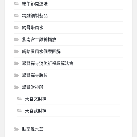
端午節開運法
精雕銅製藝品
納骨塔風水
紫南宮金雞神擺放
網路看風水個案圖解
聚賢禪寺消災祈福超薦法會
聚賢禪寺牌位
聚賢財神殿
天官文財神
天官武財神
臥室風水篇