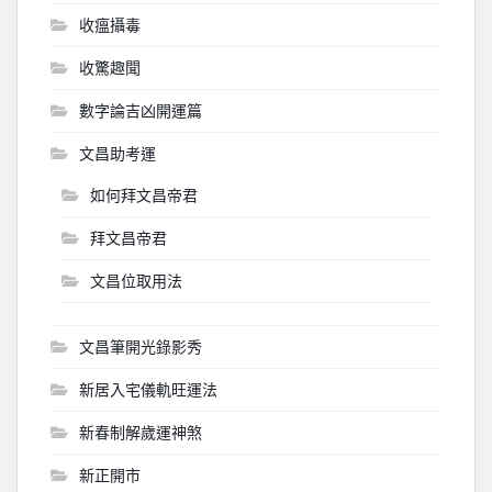
收瘟攝毒
收驚趣聞
數字論吉凶開運篇
文昌助考運
如何拜文昌帝君
拜文昌帝君
文昌位取用法
文昌筆開光錄影秀
新居入宅儀軌旺運法
新春制解歲運神煞
新正開市