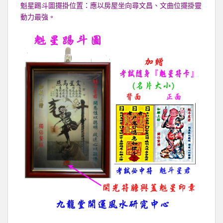
魁星踢斗圖擺掛位置：應以房屋坐向尋文昌、文曲位擺掛靈
動力最強。