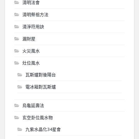
清明法會
清明祭祖方法
清淨符用訣
漏財屋
火災風水
灶位風水
瓦斯爐對後陽台
電冰箱對瓦斯爐
烏龜延壽法
玄空卦位風水物
九紫水晶化34星會