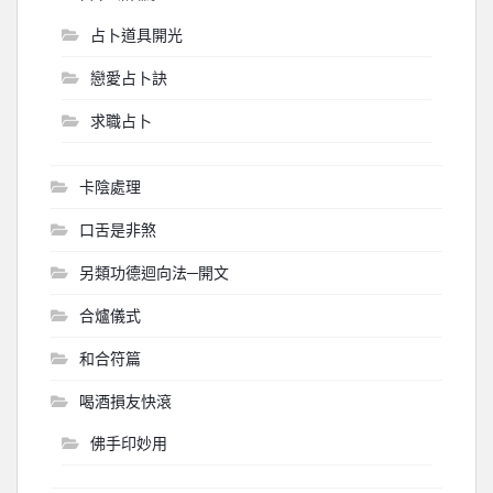
占卜道具開光
戀愛占卜訣
求職占卜
卡陰處理
口舌是非煞
另類功德迴向法─開文
合爐儀式
和合符篇
喝酒損友快滾
佛手印妙用