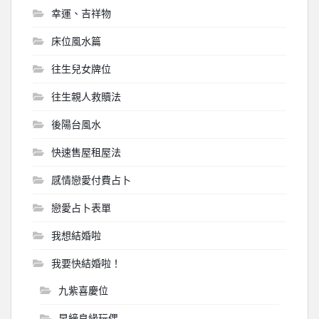
幸運、吉祥物
床位風水篇
往生兒女牌位
往生親人救贖法
後陽台風水
快速售屋租屋法
感情戀愛付費占卜
戀愛占卜表單
我想結婚啦
我要快結婚啦！
九紫喜慶位
早締良緣玩偶