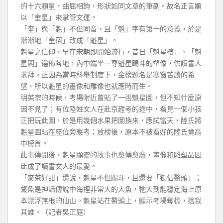
的十六顆星，曲屈相鉤，形狀如同文章的筆劃。故名正言順
以「奎星」來掌管文運。
「奎」與「魁」不但同音，且「魁」字有第一的意義，於是
漸漸地「奎宿」改成「魁星」。
魁星之信仰，早在宋朝即開始流行，昔日「魁星樓」、「魁
星閣」遍佈各地，內中端坐一尊魁星踢斗的塑像，供讀書人
求拜。正因為當時科舉制度下，金榜題名是寒窗苦讀的希
望，所以魁星的畫像和雕像也就應時而生。
明英宗的時候，考場附近曾貼了一張魁星圖，但不知什麼原
因不見了；有位陸姓文人在赴京趕考的途中，看見一個小孩
正把玩此圖，於是用幾個水果把圖換來，應試當天，陸氏將
魁星圖貼在座位旁應考；放榜後，原本不被看好的陸氏竟高
中榜首。
此事傳開後，魁星顯靈的故事也愈傳愈廣，畫像和雕塑品因
此成了讀書文人的最愛。
「麥茶好甜」還說，魁星不但踢斗，且還要「獨佔鰲頭」；
鰲魚是神話傳說中海裡非常大的大魚，牠大到能穩定海上原
本漂浮無根的仙山。魁星站在鰲頭上，顯示考場奪標，捨我
其誰。（記者吳正庭）