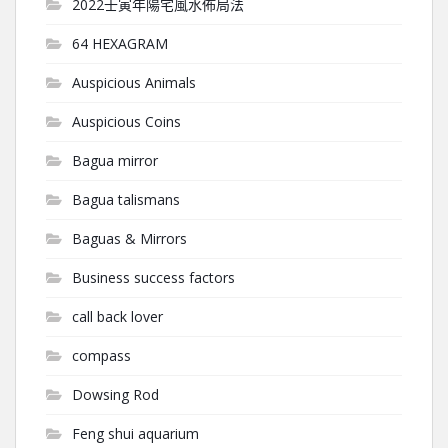
2022壬寅年陽宅風水佈局法
64 HEXAGRAM
Auspicious Animals
Auspicious Coins
Bagua mirror
Bagua talismans
Baguas & Mirrors
Business success factors
call back lover
compass
Dowsing Rod
Feng shui aquarium