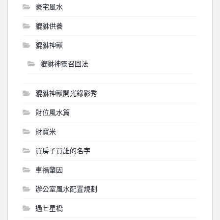
豪宅風水
貔貅供養
貔貅神獸
貔貅神靈召回法
貔貅神獸開光錄影秀
財位風水篇
財寶米
買房子買誰的名字
車禍肇因
辦公室風水配置規劃
過七星橋