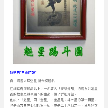
轉貼自”自由時報”
自古讀書人拜魁星 祈金榜題名
在網路奇摩知識站上，一名署名「麥茶好甜」的網友對魁星
爺的故事及魁星踢斗的由來，做了詳細介紹。
他說，「魁星」同「奎星」，奎星是北斗七星的第一顆星，
也是西方白虎七宿的第一宿，更是二十八宿之一。其所包含