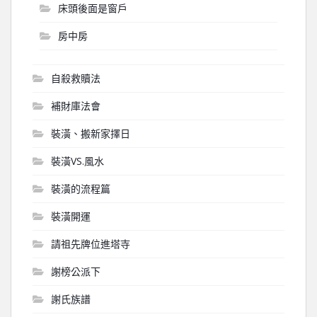
床頭後面是窗戶
房中房
自殺救贖法
補財庫法會
裝潢、搬新家擇日
裝潢VS.風水
裝潢的流程篇
裝潢開運
請祖先牌位進塔寺
謝榜公派下
謝氏族譜