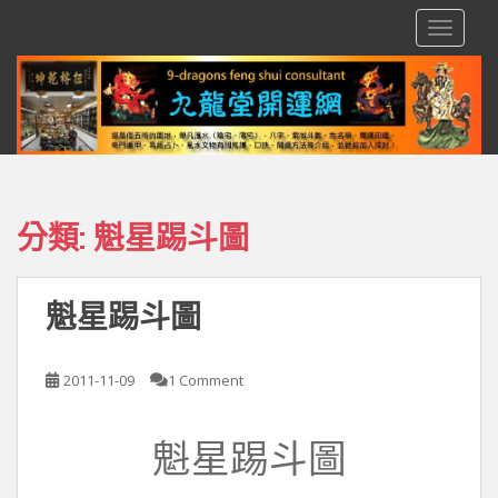
S
TOGGLE
k
i
p
t
o
m
a
i
分類:
魁星踢斗圖
n
c
o
魁星踢斗圖
n
t
e
2011-11-09
1 Comment
n
t
魁星踢斗圖