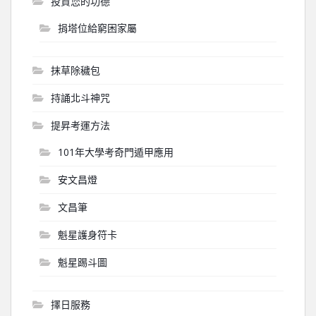
投資您的功德
捐塔位給窮困家屬
抹草除穢包
持誦北斗神咒
提昇考運方法
101年大學考奇門遁甲應用
安文昌燈
文昌筆
魁星護身符卡
魁星踢斗圖
擇日服務