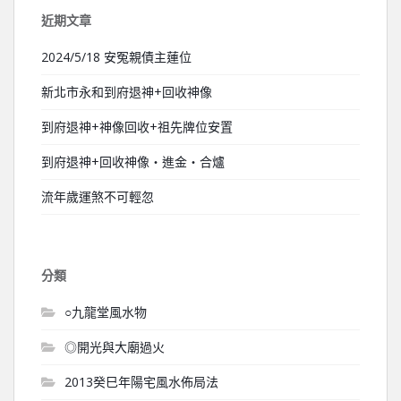
近期文章
2024/5/18 安冤親債主蓮位
新北市永和到府退神+回收神像
到府退神+神像回收+祖先牌位安置
到府退神+回收神像‧進金‧合爐
流年歲運煞不可輕忽
分類
○九龍堂風水物
◎開光與大廟過火
2013癸巳年陽宅風水佈局法