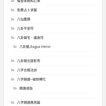
催發業務和訂單
免費占卜求籤
八仙塵爆
八卦平安符
八卦鎮宅、護身符
八卦鏡,Bagua mirror
八卦開光錄影秀
八字合婚法訣
八字開運─破財轉化
開運戒指
八字開運應用篇