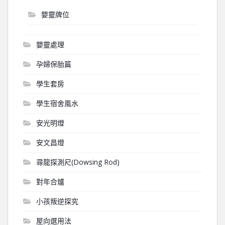
嬰靈牌位
嬰靈處理
孕婦保胎篇
學生套房
學生宿舍風水
安光明燈
安文昌燈
尋龍探測尺(Dowsing Rod)
對年合爐
小孩叛逆探究
屋向選用法