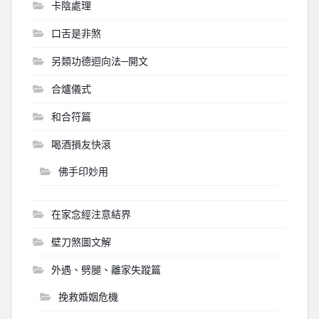
卡陰處理
口舌是非煞
另類功德迴向法─開文
合爐儀式
和合符篇
喝酒損友快滾
佛手印妙用
在家念經注意結界
壁刀煞圖文解
外遇、劈腿、離家失蹤篇
挽救婚姻危機