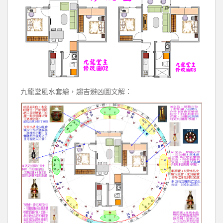
九龍堂風水套繪，趨吉避凶圖文解：