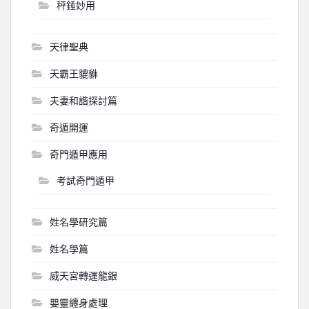
秤錘妙用
天律聖典
天霸王貔貅
夫妻和諧探討篇
奇遁開運
奇門遁甲應用
考試奇門遁甲
姓名學研究篇
姓名學篇
威天宮轉運龍銀
嬰靈纏身處理