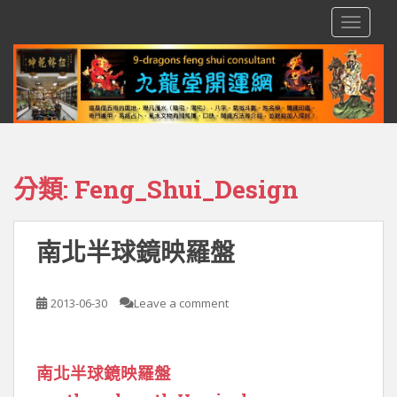
S
TOGGLE
k
i
p
t
o
m
a
i
分類:
Feng_Shui_Design
n
c
o
南北半球鏡映羅盤
n
t
e
2013-06-30
Leave a comment
n
t
南北半球鏡映羅盤