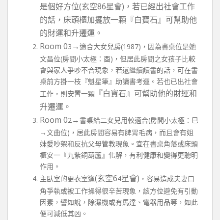
是個好方位(玄空86星會)，若已經出社會工作
的話，床頭櫃加擺放一顆『白寶石』可幫助他
的財運和升遷運。
Room 0
→
3
適合大女兒房(1987)，因為書桌位是她
文昌位(房間小太極：酉)，但居此房間之女孩子比較
會與家人爭吵不合現象，若還繼續讀書的話，可在書
桌前方掛一枝『魁星筆』助讀書考運。若也已出社會
『白寶石』可幫助他的財運和
工作，則安置一顆
升遷運。
Room 0
→
2
書桌給二女兒用較適合(房間小太極：巳
→文曲位)，居此房間容易有脾胃毛病，而且會有姐
妹愛吵架和反抗父母管教現象。宜在書桌角落或床頭
櫃安一『九紫銅葫蘆』化解，有利健康和變得更聰明
作用。
(玄空6
星會)
主臥室的更衣室逢
4
，容易造成夫妻口
角爭執或被工作操得很辛苦現象，該方位避免有引動
因素，譬如說，除濕機或有馬達、電器用品等，如此
便可減低其凶。