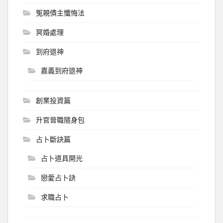
冤親債主懺悔法
冥婚處理
到府退神
嘉義到府退神
創業投資篇
升官晉職隨身包
占卜斷訣篇
占卜道具開光
戀愛占卜訣
求職占卜