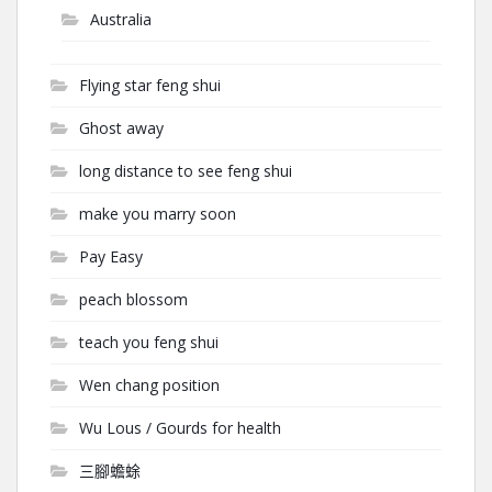
Australia
Flying star feng shui
Ghost away
long distance to see feng shui
make you marry soon
Pay Easy
peach blossom
teach you feng shui
Wen chang position
Wu Lous / Gourds for health
三腳蟾蜍