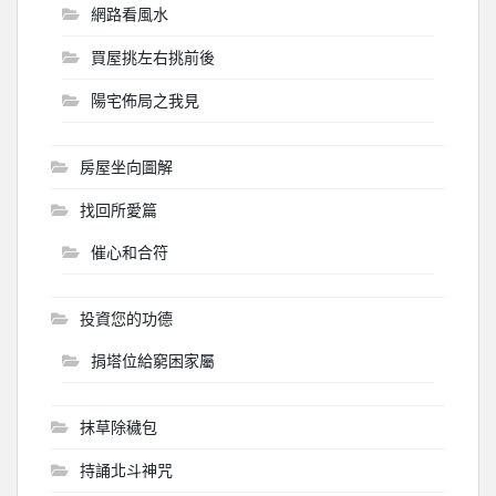
網路看風水
買屋挑左右挑前後
陽宅佈局之我見
房屋坐向圖解
找回所愛篇
催心和合符
投資您的功德
捐塔位給窮困家屬
抹草除穢包
持誦北斗神咒