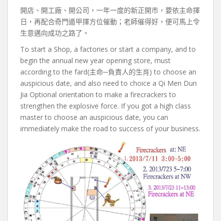
開店、開工廠、開公司，一年一度的新正開市，要依主命擇
日，再配合奇門遁甲擇方位催動；老師催得好，便可馬上令
生意邁向成功之路了。
To start a Shop, a factories or start a company, and to
begin the annual new year opening store, must
according to the fard(主命─負責人的生肖) to choose an
auspicious date, and also need to choice a Qi Men Dun
Jia Optional orientation to make a firecrackers to
strengthen the explosive force. If you got a high class
master to choose an auspicious date, you can
immediately make the road to success of your business.