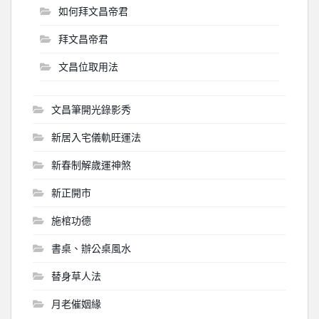
如何拜文昌帝君
拜文昌帝君
文昌位取用法
文昌筆開光錄影秀
新居入宅儀軌旺運法
新春制解歲運神煞
新正開市
施棺功德
書桌、辦公桌風水
替身草人法
月老催姻緣