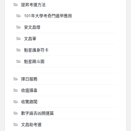
提昇考運方法
101年大學考奇門遁甲應用
安文昌燈
文昌筆
魁星護身符卡
魁星踢斗圖
擇日服務
收瘟攝毒
收驚趣聞
數字論吉凶開運篇
文昌助考運