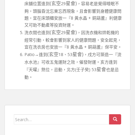
(玄空
星會)
床舖位置逢到
29
，容易老是覺得睡眠不
夠，頭腦昏沈忘東忘西現象，且會影響到身體健康問
題，宜在床頭櫃安放一『8 黃水晶 + 銅葫蘆』利健康
又可助不動產等投資財運。
(玄空
星會)
洗衣間也逢到
29
，因洗衣機和烘乾機的
經常引動，較會影響到家人的健康問題，安全起見，
宜在洗衣房也安放一『8 黃水晶 + 銅葫蘆』保平安。
(玄空
星會)
Patio→逢到
18、53
，戌方可築造一『流
水水池』可收五鬼運財之效，催發財運。亥方逢到
星會
『天曜』煞位，忌動，北方(壬子癸) 53
也是忌
動。
Search for: