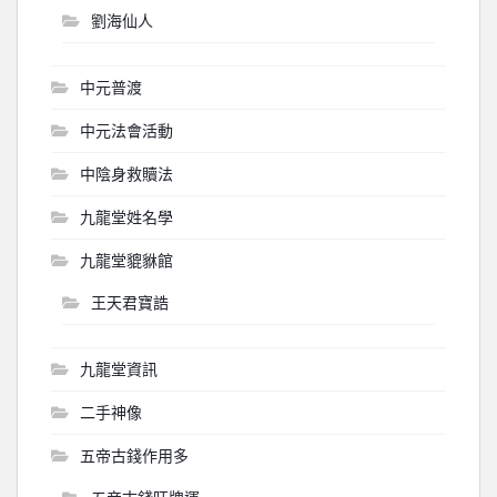
劉海仙人
中元普渡
中元法會活動
中陰身救贖法
九龍堂姓名學
九龍堂貔貅館
王天君寶誥
九龍堂資訊
二手神像
五帝古錢作用多