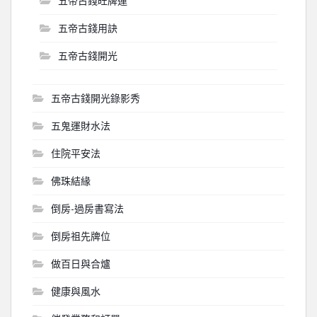
五帝古錢旺牌運
五帝古錢用訣
五帝古錢開光
五帝古錢開光錄影秀
五鬼運財水法
住院平安法
佛珠結緣
倒房-過房書寫法
倒房祖先牌位
做百日與合爐
健康與風水