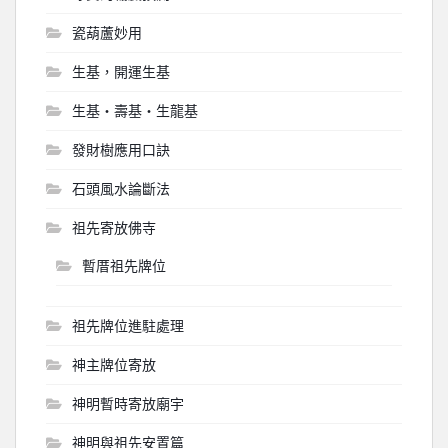
瓷葫蘆妙用
生基，開運生基
生基‧壽基‧生龍基
發財樹應用口訣
石頭風水論斷法
祖先寄放佛寺
暫厝祖先牌位
祖先牌位進駐處理
神主牌位寄放
神明暫時寄放廟宇
神明與祖先安置篇