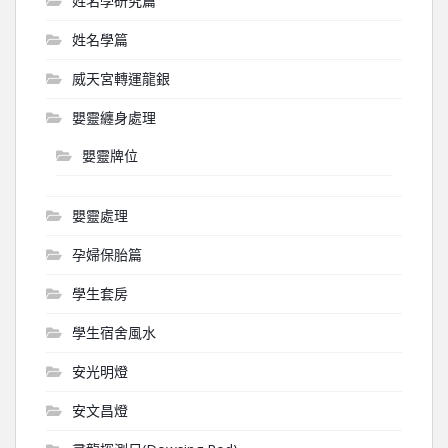
姓名學研究篇
姓名學篇
威天宮轉運龍銀
嬰靈纏身處理
嬰靈牌位
嬰靈處理
孕婦保胎篇
學生套房
學生宿舍風水
安光明燈
安文昌燈