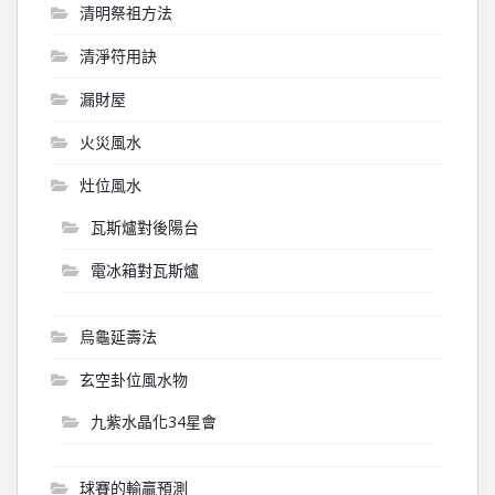
清明祭祖方法
清淨符用訣
漏財屋
火災風水
灶位風水
瓦斯爐對後陽台
電冰箱對瓦斯爐
烏龜延壽法
玄空卦位風水物
九紫水晶化34星會
球賽的輸贏預測