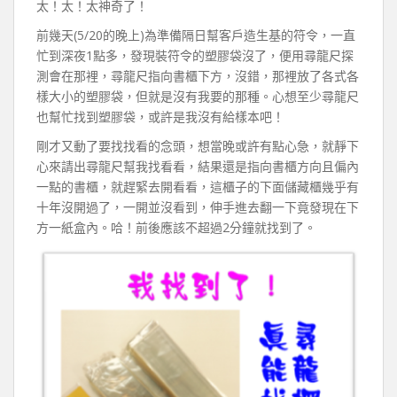
太！太！太神奇了！
前幾天(5/20的晚上)為準備隔日幫客戶造生基的符令，一直
忙到深夜1點多，發現裝符令的塑膠袋沒了，便用尋龍尺探
測會在那裡，尋龍尺指向書櫃下方，沒錯，那裡放了各式各
樣大小的塑膠袋，但就是沒有我要的那種。心想至少尋龍尺
也幫忙找到塑膠袋，或許是我沒有給樣本吧！
剛才又動了要找找看的念頭，想當晚或許有點心急，就靜下
心來請出尋龍尺幫我找看看，結果還是指向書櫃方向且偏內
一點的書櫃，就趕緊去開看看，這櫃子的下面儲藏櫃幾乎有
十年沒開過了，一開並沒看到，伸手進去翻一下竟發現在下
方一紙盒內。哈！前後應該不超過2分鐘就找到了。