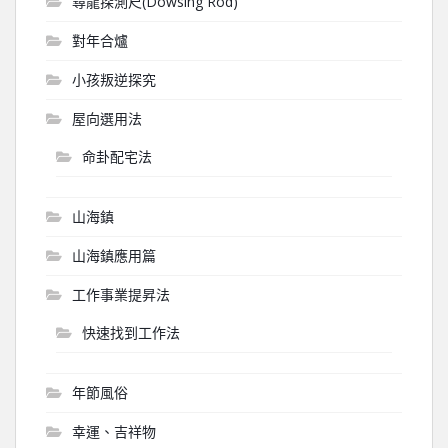
尋龍探測尺(Dowsing Rod)
對年合爐
小孩叛逆探究
屋向選用法
命卦配宅法
山海鎮
山海鎮應用篇
工作事業提昇法
快速找到工作法
年節風俗
幸運、吉祥物