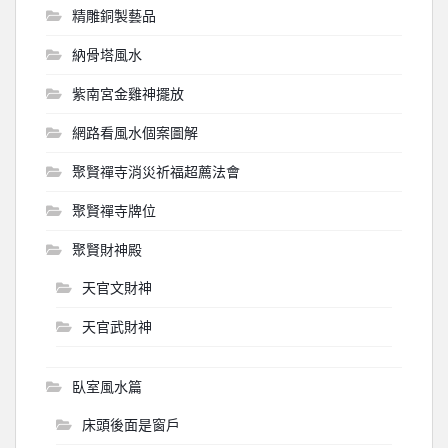
精雕銅製藝品
納骨塔風水
紫南宮金雞神擺放
網路看風水個案圖解
聚賢禪寺消災祈福超薦法會
聚賢禪寺牌位
聚賢財神殿
天官文財神
天官武財神
臥室風水篇
床頭後面是窗戶