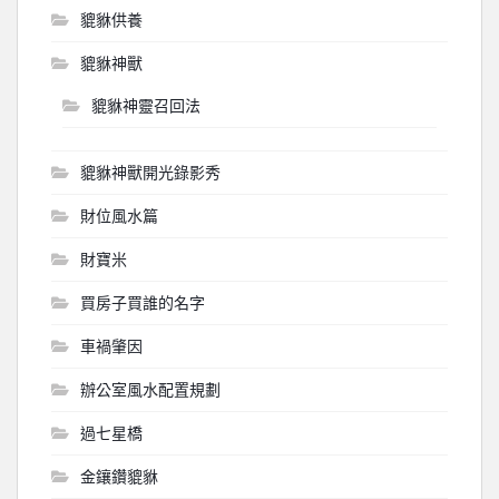
貔貅供養
貔貅神獸
貔貅神靈召回法
貔貅神獸開光錄影秀
財位風水篇
財寶米
買房子買誰的名字
車禍肇因
辦公室風水配置規劃
過七星橋
金鑲鑽貔貅