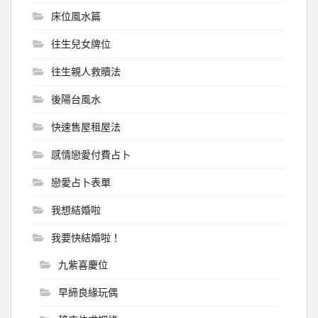
床位風水篇
往生兒女牌位
往生親人救贖法
後陽台風水
快速售屋租屋法
感情戀愛付費占卜
戀愛占卜表單
我想結婚啦
我要快結婚啦！
九紫喜慶位
早締良緣玩偶