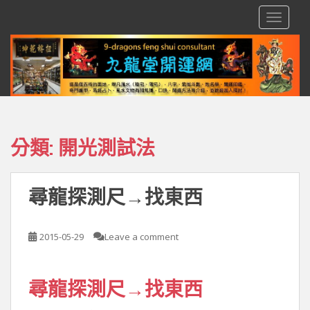
S
TOGGLE
k
i
p
t
o
m
a
i
分類:
開光測試法
n
c
o
尋龍探測尺→找東西
n
t
e
2015-05-29
Leave a comment
n
t
尋龍探測尺→找東西