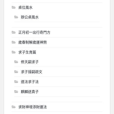
桌位風水
辦公桌風水
正月初一出行奇門方
歲春制解歲運神煞
求子生育篇
修天嗣求子
求子接嗣疏文
道法求子法
麒麟送貴子
求財神增添財運法