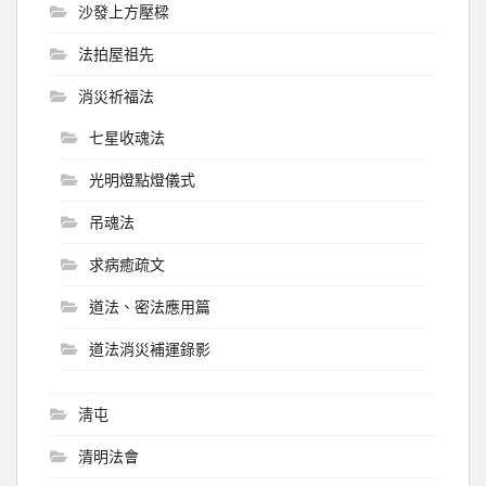
沙發上方壓樑
法拍屋祖先
消災祈福法
七星收魂法
光明燈點燈儀式
吊魂法
求病癒疏文
道法、密法應用篇
道法消災補運錄影
淸屯
清明法會