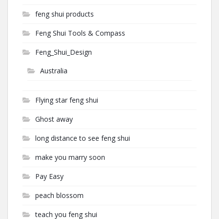
feng shui products
Feng Shui Tools & Compass
Feng_Shui_Design
Australia
Flying star feng shui
Ghost away
long distance to see feng shui
make you marry soon
Pay Easy
peach blossom
teach you feng shui