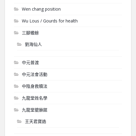
Wen chang position
Wu Lous / Gourds for health
三腳蟾蜍
劉海仙人
中元普渡
中元法會活動
中陰身救贖法
九龍堂姓名學
九龍堂貔貅館
王天君寶誥