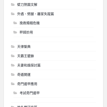
壁刀煞圖文解
外遇、劈腿、離家失蹤篇
挽救婚姻危機
秤錘妙用
天律聖典
天霸王貔貅
夫妻和諧探討篇
奇遁開運
奇門遁甲應用
考試奇門遁甲