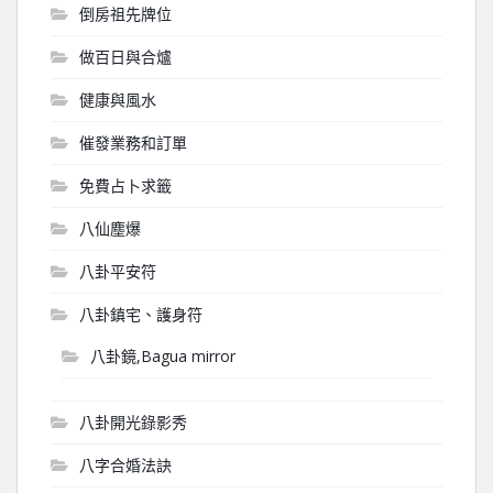
倒房祖先牌位
做百日與合爐
健康與風水
催發業務和訂單
免費占卜求籤
八仙塵爆
八卦平安符
八卦鎮宅、護身符
八卦鏡,Bagua mirror
八卦開光錄影秀
八字合婚法訣