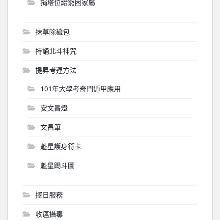
捐塔位給窮困家屬
抹草除穢包
持誦北斗神咒
提昇考運方法
101年大學考奇門遁甲應用
安文昌燈
文昌筆
魁星護身符卡
魁星踢斗圖
擇日服務
收瘟攝毒