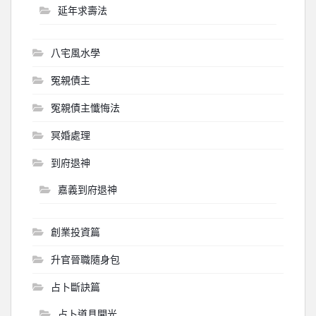
延年求壽法
八宅風水學
冤親債主
冤親債主懺悔法
冥婚處理
到府退神
嘉義到府退神
創業投資篇
升官晉職隨身包
占卜斷訣篇
占卜道具開光