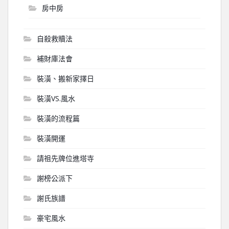
房中房
自殺救贖法
補財庫法會
裝潢、搬新家擇日
裝潢VS.風水
裝潢的流程篇
裝潢開運
請祖先牌位進塔寺
謝榜公派下
謝氏族譜
豪宅風水