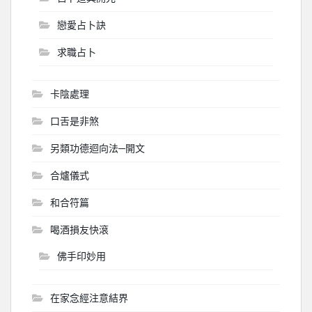
戀愛占卜訣
求職占卜
卡陰處理
口舌是非煞
另類功德迴向法─開文
合爐儀式
和合符篇
喝酒損友快滾
佛手印妙用
在家念經注意結界