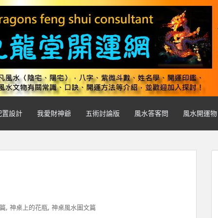
配置設計
我愛財神爺
五術討論版
風水答客問
風水開運物
,
,
篇
神桌上的花瓶
神桌風水圖文篇