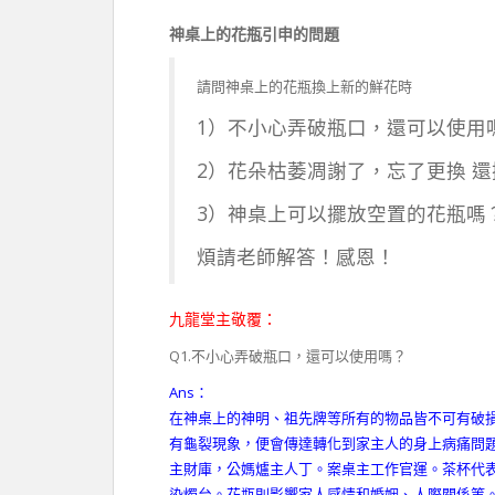
神桌上的花瓶引申的問題
請問神桌上的花瓶換上新的鮮花時
1）不小心弄破瓶口，還可以使用
2）花朵枯萎凋謝了，忘了更換 
3）神桌上可以擺放空置的花瓶嗎
煩請老師解答！感恩！
九龍堂主敬覆：
Q1.不小心弄破瓶口，還可以使用嗎？
Ans
：
在神桌上的神明、祖先牌等所有的物品皆不可有破
有龜裂現象，便會傳達轉化到家主人的身上病痛問
主財庫，公媽爐主人丁。案桌主工作官運。茶杯代
染燭台。花瓶則影響家人感情和婚姻、人際關係等