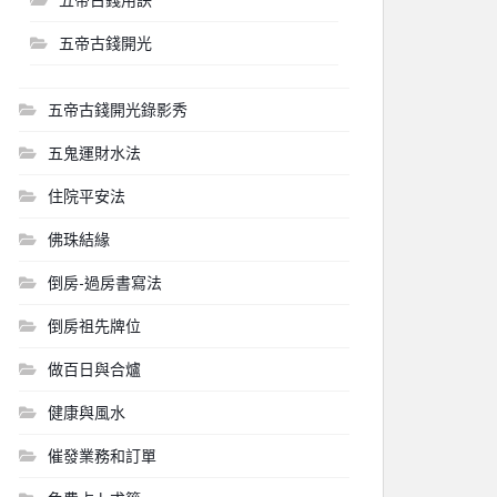
五帝古錢開光
五帝古錢開光錄影秀
五鬼運財水法
住院平安法
佛珠結緣
倒房-過房書寫法
倒房祖先牌位
做百日與合爐
健康與風水
催發業務和訂單