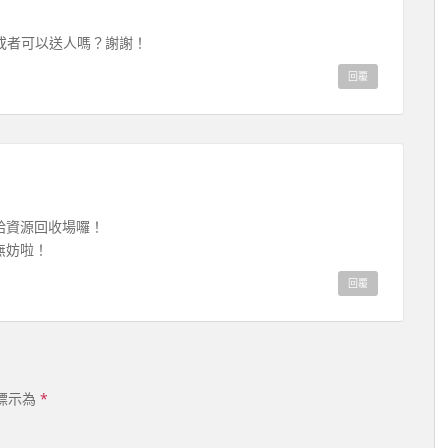
或者可以送人嗎？謝謝！
回覆
給資源回收場囉！
無妨啦！
回覆
標示為
*