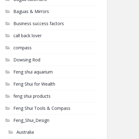
Baguas & Mirrors
Business success factors
call back lover
compass
Dowsing Rod
Feng shui aquarium
Feng Shui for Wealth
feng shui products
Feng Shui Tools & Compass
Feng_Shui_Design
Australia