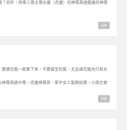
嗎？另外，供奉三尊主尊右邊（虎邊）的神尊高過龍邊的神尊
回覆
，要連花瓶一起拿下來，不要留空花瓶，尤忌諱花瓶內只有水
右神尊高過中尊。虎邊神尊高，家中女人氣勢抬頭，小孩也會
回覆