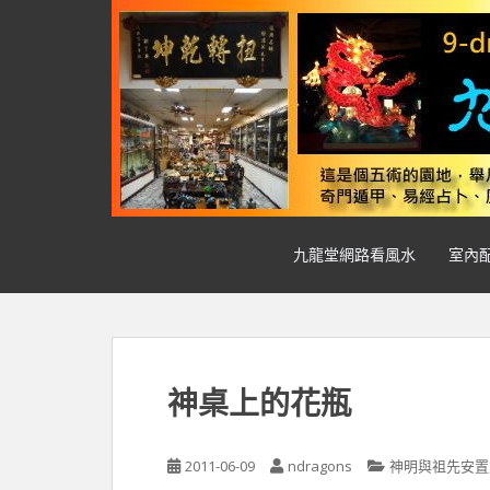
S
k
i
p
t
o
m
a
i
n
九龍堂網路看風水
室內
c
o
n
t
e
n
神桌上的花瓶
t
2011-06-09
ndragons
神明與祖先安置