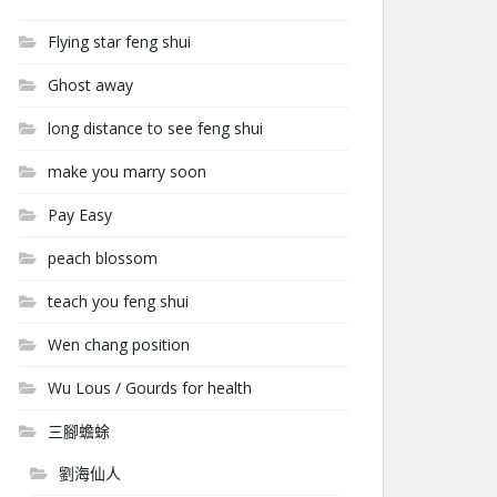
Flying star feng shui
Ghost away
long distance to see feng shui
make you marry soon
Pay Easy
peach blossom
teach you feng shui
Wen chang position
Wu Lous / Gourds for health
三腳蟾蜍
劉海仙人