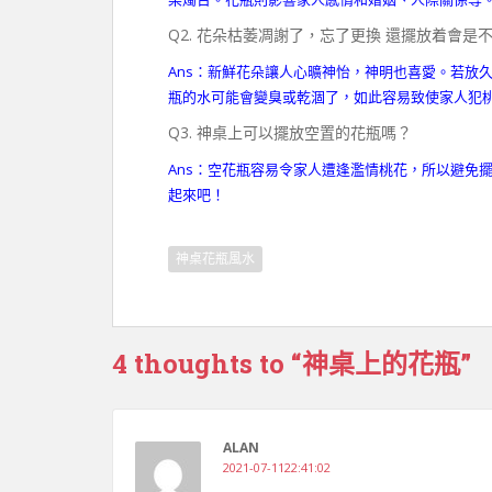
Q2. 花朵枯萎凋謝了，忘了更換 還擺放着會是
Ans：新鮮花朵讓人心曠神怡，神明也喜愛。若放
瓶的水可能會變臭或乾涸了，如此容易致使家人犯
Q3. 神桌上可以擺放空置的花瓶嗎？
Ans：空花瓶容易令家人遭逢濫情桃花，所以避免
起來吧！
神桌花瓶風水
4 thoughts to “神桌上的花瓶”
ALAN
2021-07-1122:41:02