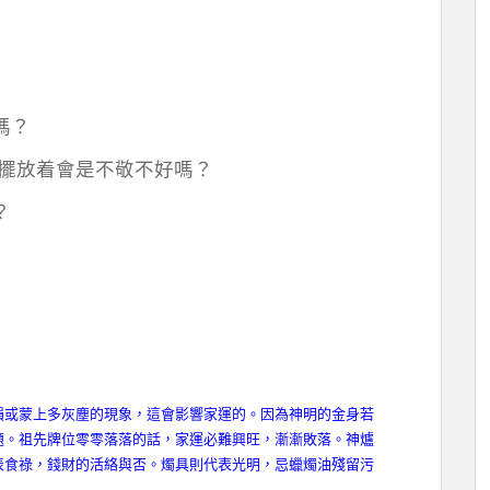
嗎？
還擺放着會是不敬不好嗎？
？
損或蒙上多灰塵的現象，這會影響家運的。因為神明的金身若
題。祖先牌位零零落落的話，家運必難興旺，漸漸敗落。神爐
表食祿，錢財的活絡與否。燭具則代表光明，忌蠟燭油殘留污
。