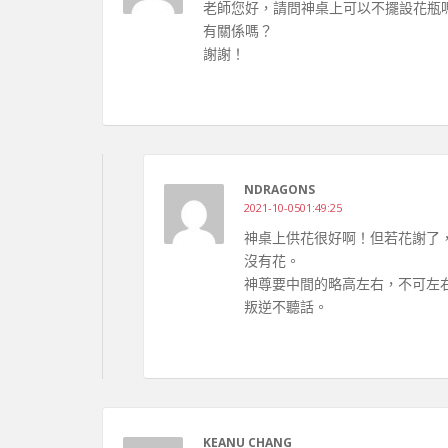
老師您好，請問神桌上可以不擺設花瓶
有關係嗎？
謝謝！
NDRAGONS
2021-10-0501:49:25
神桌上供花很好啊！但若花謝了
沒有花。
神尊要中間的略高左右，不可左
叛逆不聽話。
KEANU CHANG