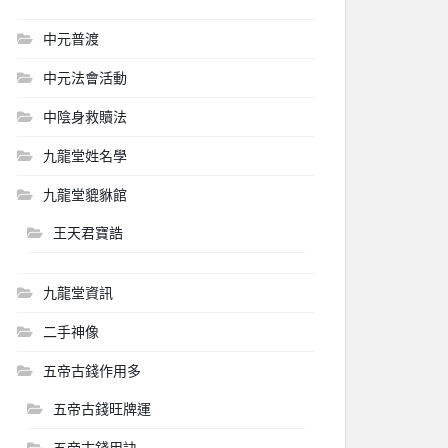
中元普渡
中元法會活動
中陰身救贖法
九龍堂姓名學
九龍堂貔貅館
王天君寶誥
九龍堂資訊
二手神像
五帝古錢作用多
五帝古錢旺牌運
五帝古錢用訣