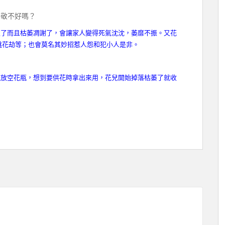
不敬不好嗎？
久了而且枯萎凋謝了，會讓家人變得死氣沈沈，萎靡不振。又花
桃花劫等；也會莫名其妙招惹人怨和犯小人是非。
擺放空花瓶，想到要供花時拿出來用，花兒開始掉落枯萎了就收