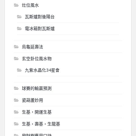
灶位風水
瓦斯爐對後陽台
電冰箱對瓦斯爐
烏龜延壽法
玄空卦位風水物
九紫水晶化34星會
球賽的輸贏預測
瓷葫蘆妙用
生基，開運生基
生基‧壽基‧生龍基
發財樹應用口訣