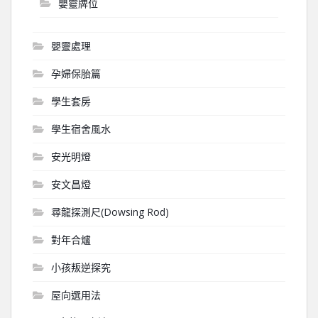
嬰靈牌位
嬰靈處理
孕婦保胎篇
學生套房
學生宿舍風水
安光明燈
安文昌燈
尋龍探測尺(Dowsing Rod)
對年合爐
小孩叛逆探究
屋向選用法