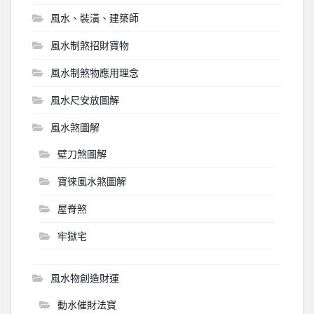
風水、裝潢、建築師
風水制煞招財寶物
風水制煞物應用理念
風水尺安放圖解
風水煞圖解
壁刀煞圖解
寶徠風水煞圖解
屋脊煞
牢獄宅
風水物創造財運
動水催財法寶