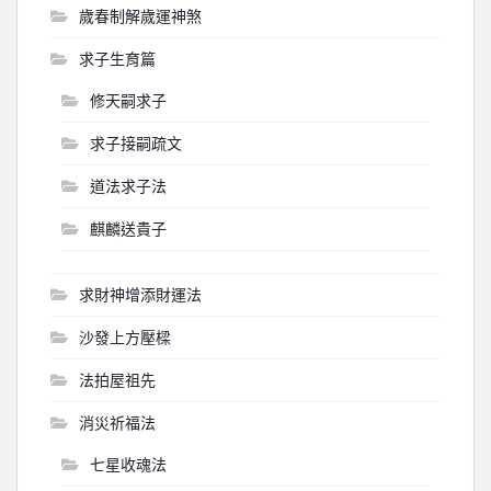
歲春制解歲運神煞
求子生育篇
修天嗣求子
求子接嗣疏文
道法求子法
麒麟送貴子
求財神增添財運法
沙發上方壓樑
法拍屋祖先
消災祈福法
七星收魂法