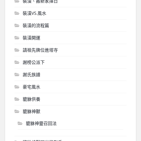
裝潢、搬新家擇日
裝潢VS.風水
裝潢的流程篇
裝潢開運
請祖先牌位進塔寺
謝榜公派下
謝氏族譜
豪宅風水
貔貅供養
貔貅神獸
貔貅神靈召回法