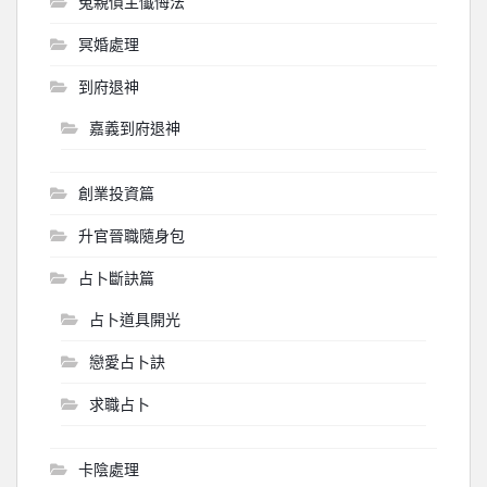
冤親債主懺悔法
冥婚處理
到府退神
嘉義到府退神
創業投資篇
升官晉職隨身包
占卜斷訣篇
占卜道具開光
戀愛占卜訣
求職占卜
卡陰處理