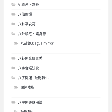
免費占卜求籤
八仙塵爆
八卦平安符
八卦鎮宅、護身符
八卦鏡,Bagua mirror
八卦開光錄影秀
八字合婚法訣
八字開運─破財轉化
開運戒指
八字開運應用篇
破財轉化