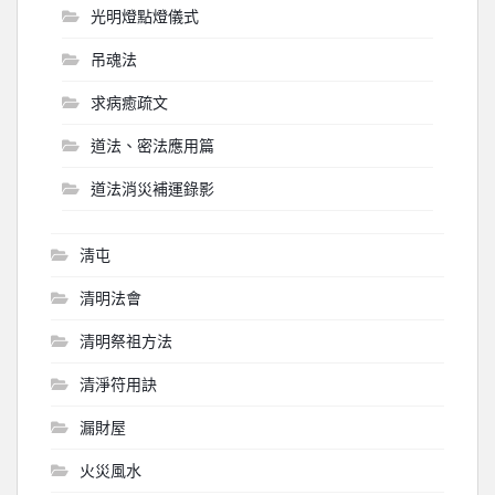
光明燈點燈儀式
吊魂法
求病癒疏文
道法、密法應用篇
道法消災補運錄影
淸屯
清明法會
清明祭祖方法
清淨符用訣
漏財屋
火災風水