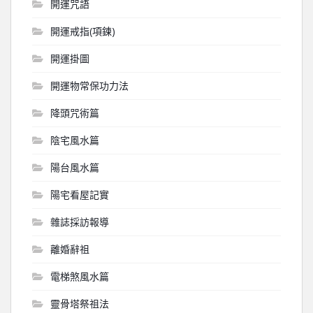
開運咒語
開運戒指(項鍊)
開運掛圖
開運物常保功力法
降頭咒術篇
陰宅風水篇
陽台風水篇
陽宅看屋記實
雜誌採訪報導
離婚辭祖
電梯煞風水篇
靈骨塔祭祖法