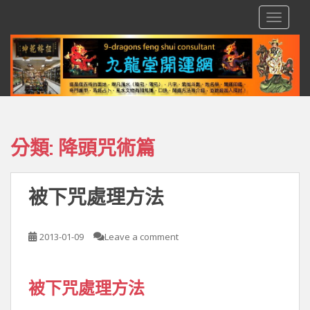
S
TOGGLE
k
i
p
t
o
m
a
i
分類:
降頭咒術篇
n
c
o
被下咒處理方法
n
t
e
2013-01-09
Leave a comment
n
t
被下咒處理方法