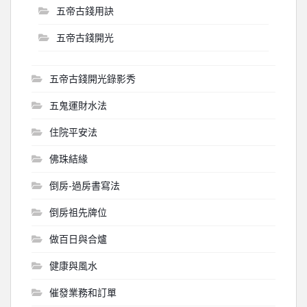
五帝古錢用訣
五帝古錢開光
五帝古錢開光錄影秀
五鬼運財水法
住院平安法
佛珠結緣
倒房-過房書寫法
倒房祖先牌位
做百日與合爐
健康與風水
催發業務和訂單