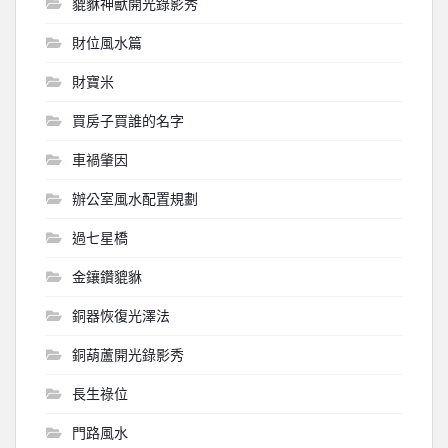
貔貅神獸開光錄影秀
財位風水篇
財寶米
買房子買誰的名字
車禍肇因
辦公室風水配置規劃
過七星橋
金鑲鑽貔貅
銅器恢復光澤法
銅葫蘆開光錄影秀
長生祿位
門路風水