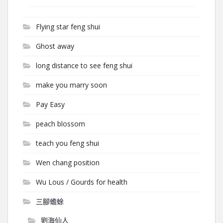
Flying star feng shui
Ghost away
long distance to see feng shui
make you marry soon
Pay Easy
peach blossom
teach you feng shui
Wen chang position
Wu Lous / Gourds for health
三腳蟾蜍
劉海仙人