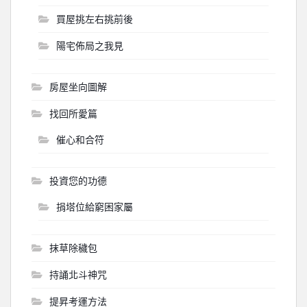
買屋挑左右挑前後
陽宅佈局之我見
房屋坐向圖解
找回所愛篇
催心和合符
投資您的功德
捐塔位給窮困家屬
抹草除穢包
持誦北斗神咒
提昇考運方法