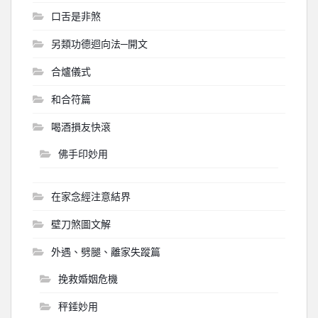
口舌是非煞
另類功德迴向法─開文
合爐儀式
和合符篇
喝酒損友快滾
佛手印妙用
在家念經注意結界
壁刀煞圖文解
外遇、劈腿、離家失蹤篇
挽救婚姻危機
秤錘妙用