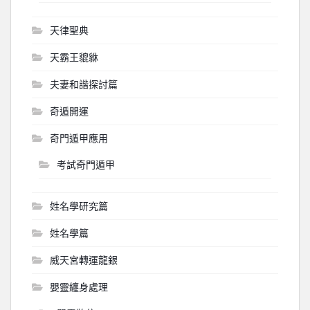
天律聖典
天霸王貔貅
夫妻和諧探討篇
奇遁開運
奇門遁甲應用
考試奇門遁甲
姓名學研究篇
姓名學篇
威天宮轉運龍銀
嬰靈纏身處理