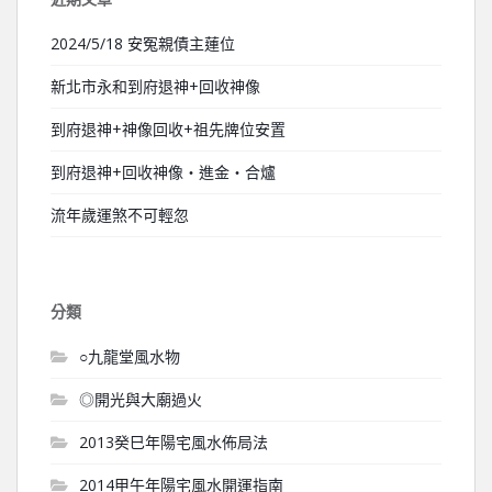
2024/5/18 安冤親債主蓮位
新北市永和到府退神+回收神像
到府退神+神像回收+祖先牌位安置
到府退神+回收神像‧進金‧合爐
流年歲運煞不可輕忽
分類
○九龍堂風水物
◎開光與大廟過火
2013癸巳年陽宅風水佈局法
2014甲午年陽宅風水開運指南