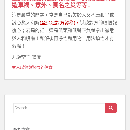
造車禍、意外、莫名之災等等…
這是嚴重的問題，當是自己虧欠於人又不願和平或
誠心與人和解
(至少是對方認為)，
導致對方的嗔恨報
復心；若是的話，還是低頭和低聲下氣並拿出誠意
與人和解啦！和解後再淨宅和用物、用法鎮宅才有
效囉！
九龍堂主 敬覆
令人感傷與驚悚的個案
Search for:
近期文章