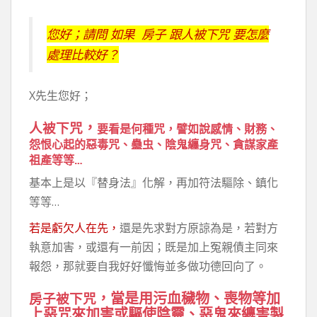
您好；請問 如果 房子 跟人被下咒 要怎麼
處理比較好？
X先生您好；
，
人被下咒
要看是何種咒，譬如說感情、財務、
怨恨心起的惡毒咒、蠱虫、陰鬼纏身咒、貪謀家產
祖產等等…
基本上是以『替身法』化解，再加符法驅除、鎮化
等等…
若是虧欠人在先，
還是先求對方原諒為是，若對方
執意加害，或還有一前因；既是加上冤親債主同來
報怨，那就要自我好好懺悔並多做功德回向了。
，當是用污血穢物、喪物等加
房子被下咒
上惡咒來加害或驅使陰靈、惡鬼來纏害製