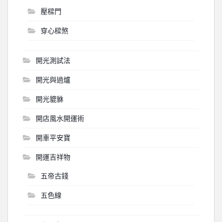
壓樑門
穿心樑煞
開光測試法
開光與過爐
開光貔貅
開店風水開運術
開車平安寶
開運吉祥物
五帝古錢
五色線