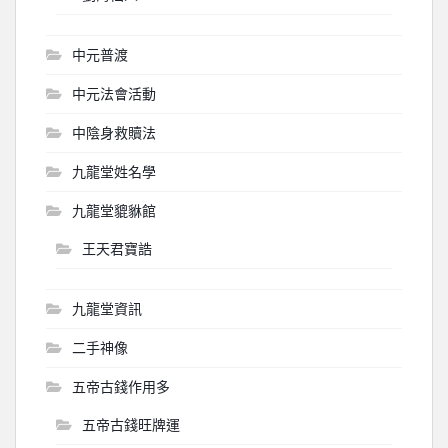
中元普渡
中元法會活動
中陰身救贖法
九龍堂姓名學
九龍堂貔貅館
王天君寶誥
九龍堂資訊
二手神像
五帝古錢作用多
五帝古錢旺牌運