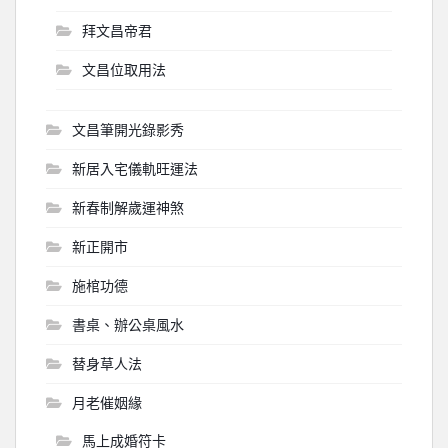
拜文昌帝君
文昌位取用法
文昌筆開光錄影秀
新居入宅儀軌旺運法
新春制解歲運神煞
新正開市
施棺功德
書桌、辦公桌風水
替身草人法
月老催姻緣
馬上成婚符卡