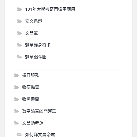
101年大學考奇門遁甲應用
安文昌燈
文昌筆
魁星護身符卡
魁星踢斗圖
擇日服務
收瘟攝毒
收驚趣聞
數字論吉凶開運篇
文昌助考運
如何拜文昌帝君