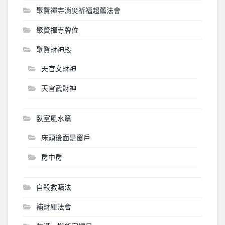
聚賢禪寺消災祈福超薦法會
聚賢禪寺牌位
聚賢財神殿
天官文財神
天官武財神
臥室風水篇
床頭後面是窗戶
房中房
自殺救贖法
補財庫法會