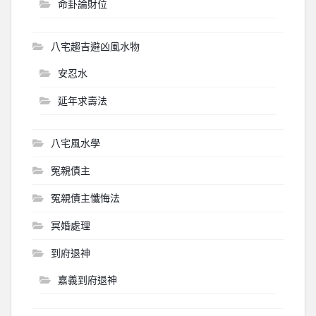
命卦論財位
八宅趨吉避凶風水物
安忍水
延年求壽法
八宅風水學
冤親債主
冤親債主懺悔法
冥婚處理
到府退神
嘉義到府退神