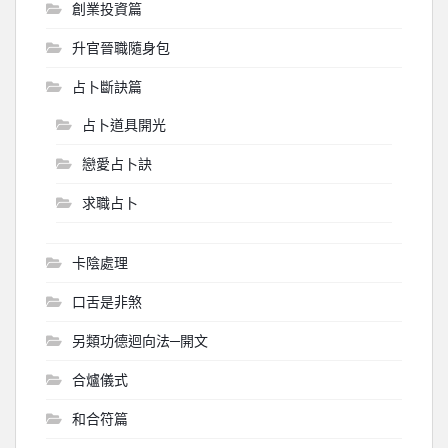
創業投資篇
升官晉職隨身包
占卜斷訣篇
占卜道具開光
戀愛占卜訣
求職占卜
卡陰處理
口舌是非煞
另類功德迴向法─開文
合爐儀式
和合符篇