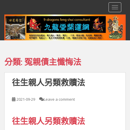
S
TOGGLE
k
i
p
t
o
m
a
i
分類:
冤親債主懺悔法
n
c
o
往生親人另類救贖法
n
t
e
2021-09-29
Leave a comment
n
t
往生親人另類救贖法