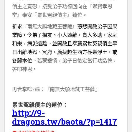
債主之寬恕，接受弟子功德回向在『聚賢孝恩
堂』奉安『累世冤親債主』蓮位。
祈求
『南無大願地藏王菩薩』
慈悲開赦弟子因果
業障，令弟子損友、小人遠離，貴人多助，家庭
和樂，病災遠離。並開赦且舉薦累世冤親債主早
日出離地獄、冥府，薦拔超生西方極樂淨土，或
各歸本位。
若蒙垂憐，弟子日後定當行功造德，
答叩神恩。
再合掌唸7遍：『南無大願地藏王菩薩』
累世冤親債主的蓮位：
http://9-
dragons.tw/baota/?p=1417