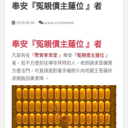
奉安『冤親債主蓮位 』者
2019-05-03
Leave a comment
奉安『冤親債主蓮位 』者
凡是有在
『聚賢孝恩堂 』
奉安
『冤親債主蓮位 』
者，若不方便前往禪寺拜拜的人，老師請求菩薩開
方便法門，可直接面對著手機照片向地藏王菩薩祈
求開赦因果業障 。