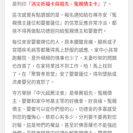
是列印
『消災祈福卡與祖先、冤親債主卡』
了。
這次感覺有點遺憾的是，報名通知給在禪寺安『冤
親債主蓮位和嬰靈蓮位』的信眾反應非常冷淡，都
捨不得再做點功德迴向給冤親債主和嬰靈們。
每位來安嬰靈牌位的人，原本腰酸背痛、腳疾或子
宮隱疾毛病等都獲得馬上舒服的感應,，家中小孩常
跑醫院、意外頻頻的情事也少了，夫妻吵架的問題
也改善了，在家待業找不到工作，哈！馬上找到
了。在『聚賢孝恩堂』安了嬰靈蓮位，得到墮胎或
流產嬰兒的寬恕了。
寺方舉辦『中元超薦法會』是舉薦祖先、冤親債
主、嬰靈和家中地基主等的好機會、好良緣。冤親
債主、嬰靈可以從你們發的心，功德金的多寡感受
到您的懺悔心、慈悲心有多少，分判要不要再對您
討報，這是祂們的權益，甚至於佛菩薩也不能強迫
祂們。平時老師居中協調化解冤親債主、嬰靈問