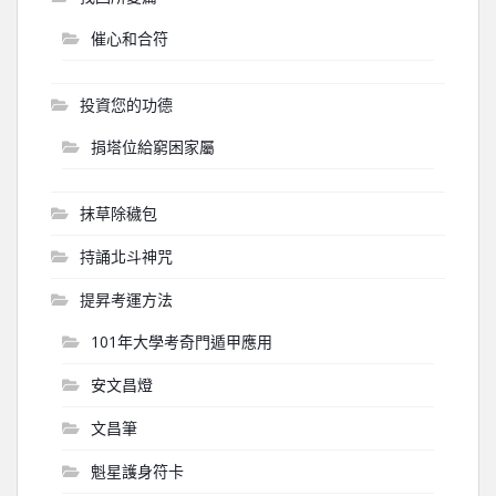
催心和合符
投資您的功德
捐塔位給窮困家屬
抹草除穢包
持誦北斗神咒
提昇考運方法
101年大學考奇門遁甲應用
安文昌燈
文昌筆
魁星護身符卡