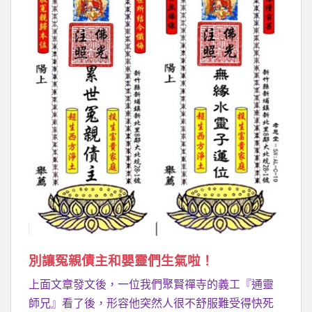
別讓冤親債主和嬰靈們生氣啦！
上面文章發文後，一位我們聚賢禪寺的義工『通靈
師兄』看了後，形容他突然人很不舒服難受得快死