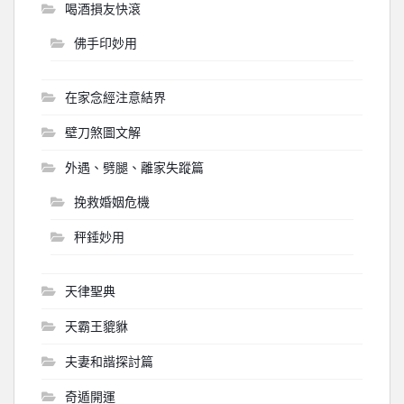
喝酒損友快滾
佛手印妙用
在家念經注意結界
壁刀煞圖文解
外遇、劈腿、離家失蹤篇
挽救婚姻危機
秤錘妙用
天律聖典
天霸王貔貅
夫妻和諧探討篇
奇遁開運