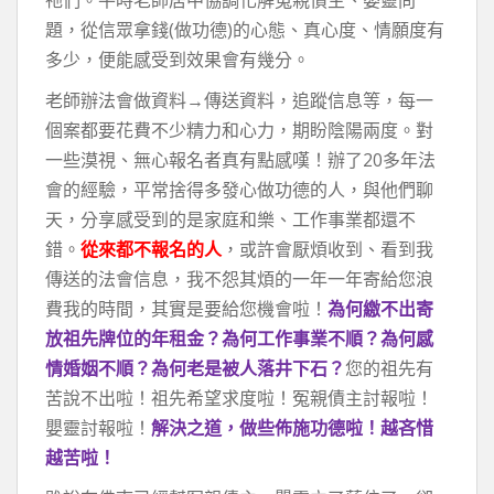
題，從信眾拿錢(做功德)的心態、真心度、情願度有
多少，便能感受到效果會有幾分。
老師辦法會做資料→傳送資料，追蹤信息等，每一
個案都要花費不少精力和心力，期盼陰陽兩度。對
一些漠視、無心報名者真有點感嘆！辦了20多年法
會的經驗，平常捨得多發心做功德的人，與他們聊
天，分享感受到的是家庭和樂、工作事業都還不
錯。
從來都不報名的人
，或許會厭煩收到、看到我
傳送的法會信息，我不怨其煩的一年一年寄給您浪
費我的時間，其實是要給您機會啦！
為何繳不出寄
放祖先牌位的年租金？為何工作事業不順？為何感
情婚姻不順？為何老是被人落井下石？
您的祖先有
苦說不出啦！祖先希望求度啦！冤親債主討報啦！
嬰靈討報啦！
解決之道，做些佈施功德啦！越吝惜
越苦啦！