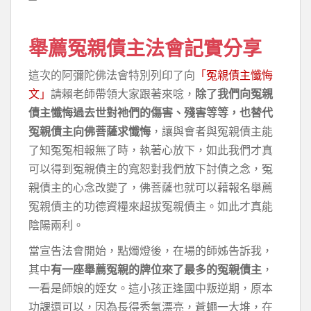
舉薦冤親債主法會記實分享
這次的阿彌陀佛法會特別列印了向
「冤親債主懺悔
文」
請賴老師帶領大家跟著來唸，
除了我們向冤親
債主懺悔過去世對祂們的傷害、殘害等等，也替代
冤親債主向佛菩薩求懺悔
，讓與會者與冤親債主能
了知冤冤相報無了時，執著心放下，如此我們才真
可以得到冤親債主的寬恕對我們放下討債之念，冤
親債主的心念改變了，佛菩薩也就可以藉報名舉薦
冤親債主的功德資糧來超拔冤親債主。如此才真能
陰陽兩利。
當宣告法會開始，點燭燈後，在場的師姊告訴我，
其中
有一座舉薦冤親的牌位來了最多的冤親債主
，
一看是師娘的姪女。這小孩正逢國中叛逆期，原本
功課還可以，因為長得秀氣漂亮，蒼蠅一大堆，在