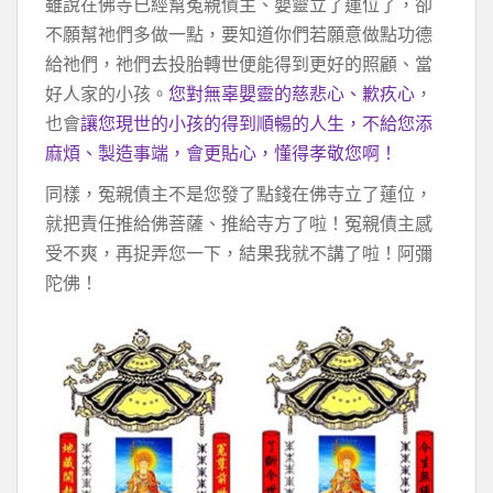
雖說在佛寺已經幫冤親債主、嬰靈立了蓮位了，卻
不願幫祂們多做一點，要知道你們若願意做點功德
給祂們，祂們去投胎轉世便能得到更好的照顧、當
好人家的小孩。
您對無辜嬰靈的慈悲心、歉疚心
，
也會
讓您現世的小孩的得到順暢的人生，不給您添
麻煩、製造事端，會更貼心，懂得孝敬您啊！
同樣，冤親債主不是您發了點錢在佛寺立了蓮位，
就把責任推給佛菩薩、推給寺方了啦！冤親債主感
受不爽，再捉弄您一下，結果我就不講了啦！阿彌
陀佛！