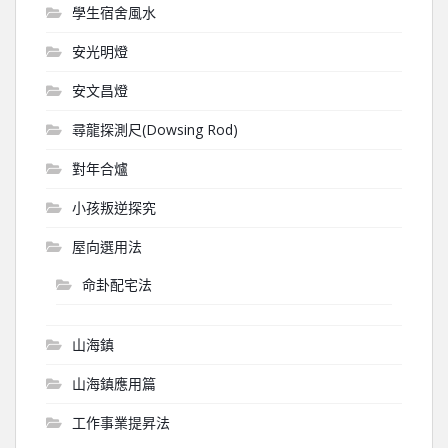
學生宿舍風水
安光明燈
安文昌燈
尋龍探測尺(Dowsing Rod)
對年合爐
小孩叛逆探究
屋向選用法
命卦配宅法
山海鎮
山海鎮應用篇
工作事業提昇法