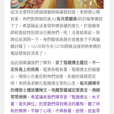
這次法會特別透過通靈師姊讓我知道，老師便心裡
有素，祂們對師娘的家人(
有共業關係
)的討報準備放
下了，希望藉此法會得到佛菩薩的度化。於是賴老
師和我就特別用法引薦祂們，哈！法會結束前，到
牌位前測問一下，祂們都很高興也答應放下不再繼
續討報了。12/26到今天12/30師娘沒接到她老媽的
電話便是好消息了。
由此個案讓我們了解到，
安了冤親債主蓮位，不一
定有馬上的效果
，冤業有輕有重，冤親債主的報復
心、嗔恨心也看您對祂們加害、折磨的過程而定
吧！老師為求解化冤親債主等的心念，
每天請禪寺
的傅居士播放懺悔文，地藏菩薩滅定業真言、佛經
等等佛樂
，
希望讓來我們禪寺安「冤親債主、水子
靈、祖先牌位」的眾靈們得到佛法的薰陶，聽了祥
和的佛樂，平靜了心境，不再執著、迷戀、迷妄等