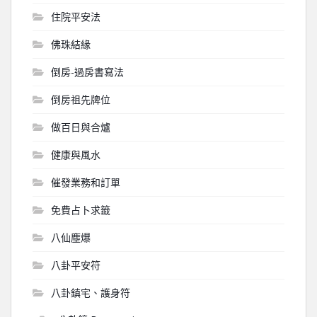
住院平安法
佛珠結緣
倒房-過房書寫法
倒房祖先牌位
做百日與合爐
健康與風水
催發業務和訂單
免費占卜求籤
八仙塵爆
八卦平安符
八卦鎮宅、護身符