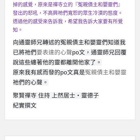
掉的感覺，原來是禪寺立的『冤親債主和嬰靈們』
發出的怒吼，不高興祂們寬恕的眾生冷漠的態度。
透過他的感受來告訴我，希望我告訴大家要有所覺
知。
向通靈師兄轉述的冤親債主和嬰靈們知道我
要表達的心聲
已將祂們
po
文，通靈師兄回覆
說這些纏著他的靈都離開他家了。
冤親債主和嬰靈
原來我有感而發的
po
文真是
祂們的心聲。
聚賢禪寺
住持
上然居士‧靈德子
紀實撰文