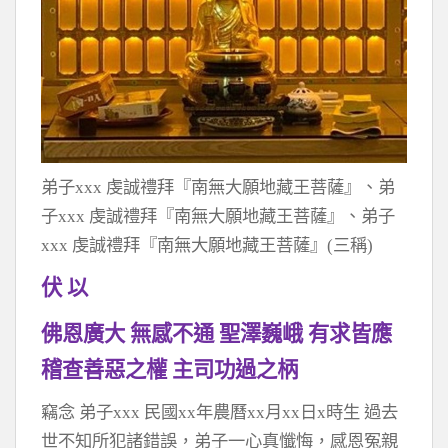
弟子xxx 虔誠禮拜『南無大願地藏王菩薩』、弟
子xxx 虔誠禮拜『南無大願地藏王菩薩』、弟子
xxx 虔誠禮拜『南無大願地藏王菩薩』(三稱)
伏 以
佛恩廣大 無感不通 聖澤巍峨 有求皆應
稽查善惡之權 主司功過之柄
竊念 弟子xxx 民國xx年農曆xx月xx日x時生 過去
世不知所犯諸錯誤，弟子一心真懺悔，感恩冤親