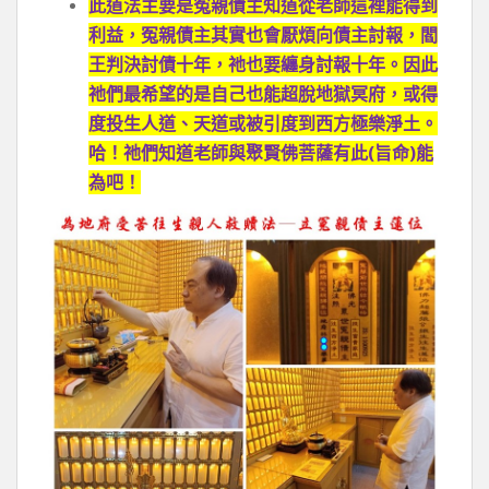
此道法主要是冤親債主知道從老師這裡能得到
利益，冤親債主其實也會厭煩向債主討報，閻
王判決討債十年，祂也要纏身討報十年。因此
祂們最希望的是自己也能超脫地獄冥府，或得
度投生人道、天道或被引度到西方極樂淨土。
哈！祂們知道老師與聚賢佛菩薩有此(旨命)能
為吧！