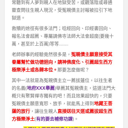
常聽到有人夢到親人在地獄受苦，或觀落陰或尋通
靈查問往生親人現況，受冤親債主討報被拉引下地
獄道。
救贖的途徑有很多法門；唸經回向、印經書回向、
報名法會超薦、專屬請佛寺法師大法會超度(要幾十
萬，甚至於上百萬)等等………
老師辦事的經驗竟然很多是，
冤親債主願意接受其
眷屬幫忙做功德迴向，請神佛度化、引薦超生西方
極樂淨土或各歸本位。
那要怎麼做呢？
其中一法就是為冤親債主立一薦拔蓮位，以往生者
的名義(
地府XXX舉薦
)舉薦其冤親債主，這道法門大
概只有聚賢禪寺獨有的吧！而且效果超快的，只要
冤親債主願意寬恕、放手，就能馬上得到
地藏王菩
薩的放行
，讓往生親人
直接送往天道或薦拔超生西
方極樂淨土
(
有的要去補修功課
)。