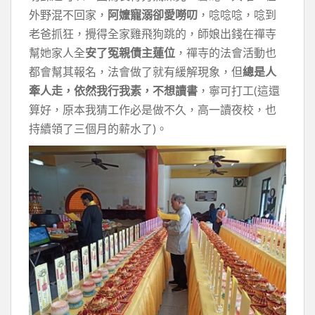
外野混不回家，
阿嬤寵溺卻愛嘮叨
，唸唸唸，唸到
老爸抓狂，攪得全家雞飛狗跳的，師娘出錢在禪寺
幫她家人全
安了冤親債主蓮位
，禪寺的法會活動也
都會幫其報名，法會做了就有緩解現象，但
總是人
牽人走，依然我行我素，不想讀書
，寧可打工(這還
算好，原本我猜工作必是做不久，高一讀夜校，也
持續領了三個月的薪水了)。