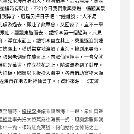
然望見東海白浪滔天，風濤拍岸，浩浩蕩蕩，無涯
市蜃樓時有時出，不如今日我們乘興東遊，暢觀其景
日我醉了，還是另擇日子吧。”鐘離說：”人不易
此處游過去，即赴了龍華會，又回家了，豈不一舉
眾仙，飄飄東遊而去。 鐵拐李第一個過海。只見
舟，浮在水面上，鐵拐李自立其上，乘風逐浪到達
在拂塵上，穩穩當當地渡過了東海。輪到果老時，
，張果老倒騎在驢背上，向眾仙揮揮手，一會兒就
時紅光萬道，佇立荷花之上，隨波漂遊到了對岸。
大拍板，國舅以玉板投入海中，各自借助寶物大顯
逍遙自在地去赴神仙會了。 ( 資料來源：《東遊
酒至酣時，
鐵拐李
提議乘興到海上一遊。衆仙齊聲
漢鍾離
率先把大芭蕉扇往海裏一扔，坦胸露腹仰躺
水中一抛，頓時紅光萬道，何仙姑佇立荷花之上，