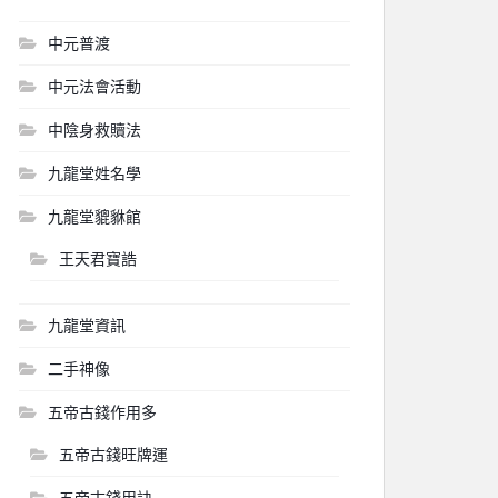
中元普渡
中元法會活動
中陰身救贖法
九龍堂姓名學
九龍堂貔貅館
王天君寶誥
九龍堂資訊
二手神像
五帝古錢作用多
五帝古錢旺牌運
五帝古錢用訣