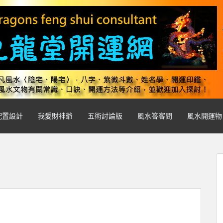
配置設計
我愛財神爺
五術討論版
風水答客問
風水開運物