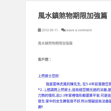
風水鎮煞物期限加強篇
2012-03-11
Leave a comment
風水鎮煞物期限加強篇
客戶問：
上然居士您好:
我是雲林虎尾的陳先生, 在5-6年前曾跟您買過
*2…),想請問上然居士,這些經您開光過的法器
刀煞的情形,前2-3年家裡情形都還算平安,可是
發生.家中的女生脾氣很不好.所以懷疑這些法器
謝!!