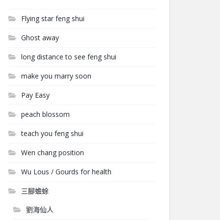
Flying star feng shui
Ghost away
long distance to see feng shui
make you marry soon
Pay Easy
peach blossom
teach you feng shui
Wen chang position
Wu Lous / Gourds for health
三腳蟾蜍
劉海仙人