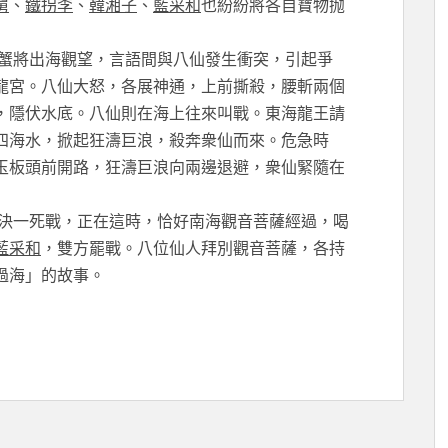
舅
、
鐵拐李
、
韓湘子
、
藍采和
也紛紛將各自寶物抛
蟹將出海觀望，言語間與八仙發生衝突，引起爭
龍宮。八仙大怒，各展神通，上前撕殺，腰斬兩個
，隱伏水底。八仙則在海上往來叫戰。東海龍王請
四海水，掀起狂濤巨浪，殺奔衆仙而來。危急時
玉板頭前開路，狂濤巨浪向兩邊退避，衆仙緊隨在
決一死戰，正在這時，恰好南海觀音菩薩經過，喝
藍采和
，雙方罷戰。八位仙人拜別觀音菩薩，各持
過海」的故事。