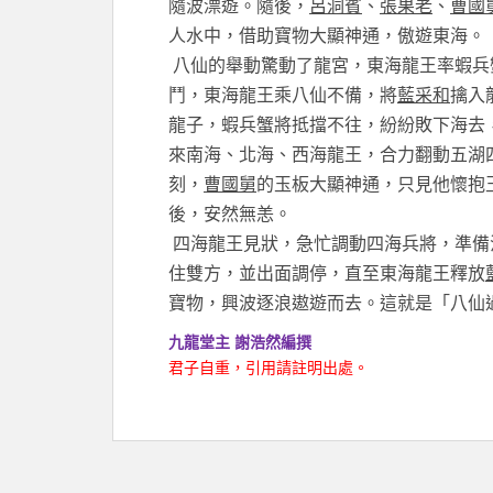
隨波漂遊。隨後，
呂洞賓
、
張果老
、
曹國
人水中，借助寶物大顯神通，傲遊東海。
八仙的舉動驚動了龍宮，東海龍王率蝦兵
鬥，東海龍王乘八仙不備，將
藍采和
擒入
龍子，蝦兵蟹將抵擋不往，紛紛敗下海去
來南海、北海、西海龍王，合力翻動五湖
刻，
曹國舅
的玉板大顯神通，只見他懷抱
後，安然無恙。
四海龍王見狀，急忙調動四海兵將，準備
住雙方，並出面調停，直至東海龍王釋放
寶物，興波逐浪遨遊而去。這就是「八仙
九龍堂主 謝浩然編撰
君子自重，引用請註明出處。