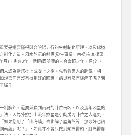
重要是還要懂得融合陰陽五行的生剋制化原理，以及佛道
之制化力量。風水煞氣的剋應(發生事情、凶禍)有其循環
年月)，也有3年一循環(既所謂的三合會照之年、月)的。
個人認為當您掛上或安上之後，先看看家人的脾氣、相
如說官司有沒有得到好的回應、病災有沒有緩解了呢？若
了呢？
一制解外，還要兼顧到內局的卦位吉凶，以及流年凶星的
』法。因為外煞加上流年煞星是引動房內卦位之人逢災、
『如果您用了
「山海鎮」去化解了屋角煞等，那最好也請
銅葫蘆」呢？』，如此才不會只做到頭痛醫頭，腳痛醫腳