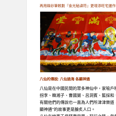
再用硃砂筆敕劃『金光秘諱符』更增添旺宅運作
八仙的傳說: 八仙過海 各顯神通
八仙是在中國民間的眾多神仙中，家喻戶
拐李、韓湘子、曹國舅、呂洞賓、藍採和
有關他們的傳說也一直為人們所津津樂道
顯神通”的故事更是膾炙人口。