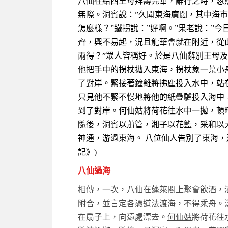
八仙在給西王母拜壽完畢，辭行之時，忽
無際。洞賓說：”久聞東海廣闊，其中海
怎麼樣？”鐵拐說：”好啊。”果老說：”今
齊，興不易起，況且龍華會就在附近，從
兩得？”眾人皆稱好。於是八仙辭別王母及
他把手中的拐杖拋入東海，拐杖象一葉小
了對岸。緊接著鐘離將拂塵投入水中，站
只見他不緊不慢地將他的紙疊驢投入海中
到了對岸。何仙姑將荷花往水中一拋，頓
隨後，洞賓以蕭管，湘子以花籃，采和以
神通，游過東海。 八位仙人告別了東海，
記》)
八仙過海
相傳，一次，八仙在蓬萊閣上聚會飲酒，
附合，並言定各憑道法渡海，不得乘舟。
在扇子上，向遠處漂去。
何仙姑
將荷花往