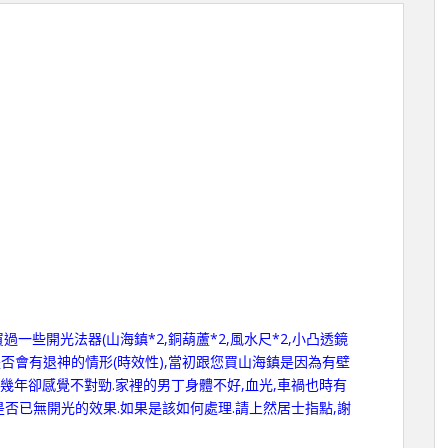
一些開光法器(山海鎮*2,銅葫蘆*2,風水尺*2,小凸透鏡
,是否會有退神的情形(時效性),當初跟您買山海鎮是因為有壁
這幾年卻感覺不對勁.家裡的男丁身體不好,血光,車禍也時有
是否已無開光的效果.如果是該如何處理.請上然居士指點,謝