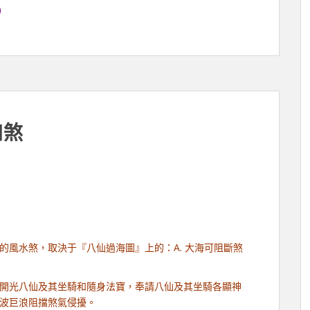
)
口煞
的風水煞，取決于『八仙過海圖』上的：A. 大海可阻斷煞
開光八仙及其坐騎和隨身法寶，奉請八仙及其坐騎各顯神
波巨浪阻擋煞氣侵擾。