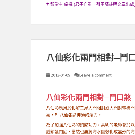
九龍堂主 編撰 (君子自重，引用請註明文章出處
八仙彩化兩門相對─鬥
2013-01-09
Leave a comment
八仙彩化兩門相對─鬥口煞
八仙彩應用於化解二屋大門相對或大門對電梯門
氣，B. 八仙各顯神通的法力。
為了加強八仙彩的鎮煞功力，高明的老師會加以
威鎮護門庭，當然也要將海水圖敕化成無形的海