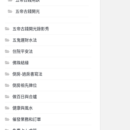
五帝古錢開光
五帝古錢開光錄影秀
五鬼運財水法
住院平安法
佛珠結緣
倒房-過房書寫法
倒房祖先牌位
做百日與合爐
健康與風水
催發業務和訂單