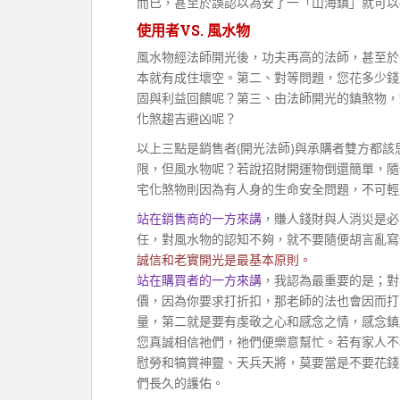
而已，甚至於誤認以為安了一「山海鎮」就可以
使用者VS. 風水物
風水物經法師開光後，功夫再高的法師，甚至於
本就有成住壞空。第二、對等問題，您花多少錢
固與利益回饋呢？第三、由法師開光的鎮煞物，
化煞趨吉避凶呢？
以上三點是銷售者(開光法師)與承購者雙方都
限，但風水物呢？若說招財開運物倒還簡單，隨
宅化煞物則因為有人身的生命安全問題，不可輕
站在銷售商的一方來講
，賺人錢財與人消災是必
任，對風水物的認知不夠，就不要隨便胡言亂寫
誠信和老實開光是最基本原則。
站在購買者的一方來講
，我認為最重要的是；對
價，因為你要求打折扣，那老師的法也會因而打
量，第二就是要有虔敬之心和感念之情，感念鎮
您真誠相信祂們，祂們便樂意幫忙。若有家人不
慰勞和犒賞神靈、天兵天將，莫要當是不要花錢
們長久的護佑。