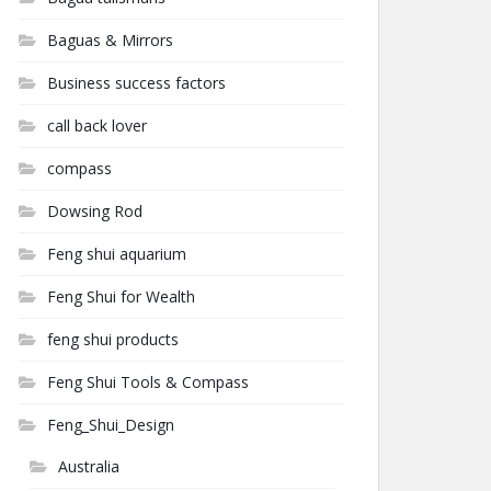
Baguas & Mirrors
Business success factors
call back lover
compass
Dowsing Rod
Feng shui aquarium
Feng Shui for Wealth
feng shui products
Feng Shui Tools & Compass
Feng_Shui_Design
Australia