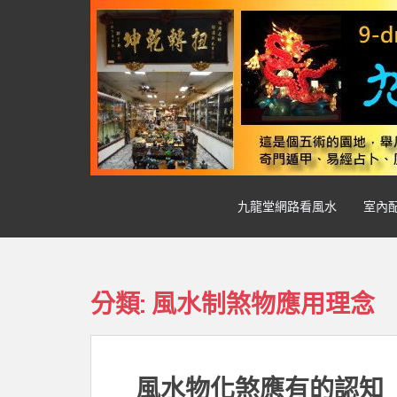
S
k
i
p
t
o
m
a
i
n
九龍堂網路看風水
室內
c
o
n
t
e
分類:
風水制煞物應用理念
n
t
風水物化煞應有的認知