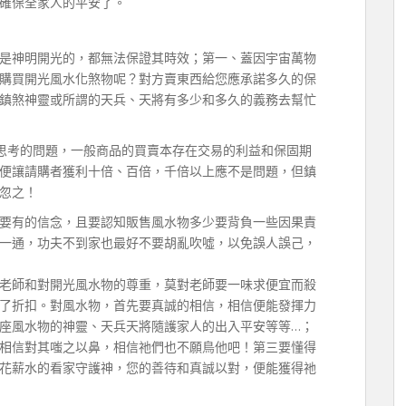
確保全家人的平安了。
是神明開光的，都無法保證其時效；第一、蓋因宇宙萬物
購買開光風水化煞物呢？對方賣東西給您應承諾多久的保
鎮煞神靈或所謂的天兵、天將有多少和多久的義務去幫忙
該思考的問題，一般商品的買賣本存在交易的利益和保固期
便讓請購者獲利十倍、百倍，千倍以上應不是問題，但鎮
忽之！
要有的信念，且要認知販售風水物多少要背負一些因果責
一通，功夫不到家也最好不要胡亂吹噓，以免誤人誤己，
老師和對開光風水物的尊重，莫對老師要一味求便宜而殺
了折扣。對風水物，首先要真誠的相信，相信便能發揮力
座風水物的神靈、天兵天將隨護家人的出入平安等等…；
相信對其嗤之以鼻，相信祂們也不願鳥他吧！第三要懂得
花薪水的看家守護神，您的善待和真誠以對，便能獲得祂