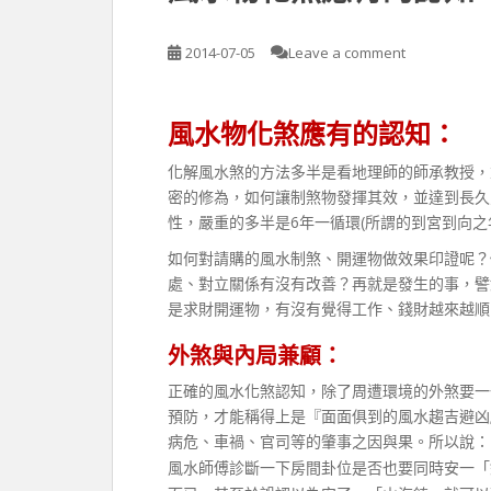
2014-07-05
Leave a comment
風水物化煞應有的認知：
化解風水煞的方法多半是看地理師的師承教授，
密的修為，如何讓制煞物發揮其效，並達到長久
性，嚴重的多半是6年一循環(所謂的到宮到向之
如何對請購的風水制煞、開運物做效果印證呢？
處、對立關係有沒有改善？再就是發生的事，譬
是求財開運物，有沒有覺得工作、錢財越來越順
外煞與內局兼顧：
正確的風水化煞認知，除了周遭環境的外煞要一
預防，才能稱得上是『面面俱到的風水趨吉避凶
病危、車禍、官司等的肇事之因與果。所以說：
風水師傅診斷一下房間卦位是否也要同時安一「