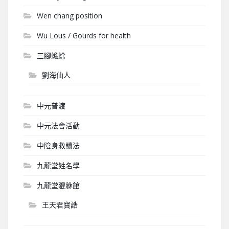
Wen chang position
Wu Lous / Gourds for health
三腳蟾蜍
劉海仙人
中元普渡
中元法會活動
中陰身救贖法
九龍堂姓名學
九龍堂貔貅館
王天君寶誥