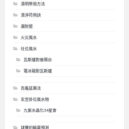
清明祭祖方法
清淨符用訣
漏財屋
火災風水
灶位風水
瓦斯爐對後陽台
電冰箱對瓦斯爐
烏龜延壽法
玄空卦位風水物
九紫水晶化34星會
球賽的輸贏預測