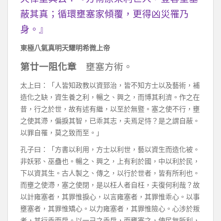
蔽其真；循環壅塞家傾覆，更得凶災罹乃
身。』
東極八氣真明天耀明希微上帝
第廿一阻化章
壅塞方術。
太上曰：「人皆知政教以資郅治，皆不知方士以及藝術，補
造化之缺，資生養之利，暢之、興之，而博其利濟。作之在
昔，行之於世，故有述有繼，以至於無暨。塞之使不行，壅
之使其滯，偏捩其智，已乖其志，夫焉足恃？是之謂自蔽。
以罪自罹，莫之致而至。」
孔子曰：「方書以利用，方士以利世，藝以資生而造化被。
非妖邪、巫蠱也。暢之、興之，上有利於國，中以利於民，
下以資其生。古人製之、傳之，以行於世者，皆有所利也。
而壅之使滯，塞之使閉，是以枉人者自枉，夫復何利哉？故
以計雍塞者，其罪惟捩心，以言雍塞者，其罪惟乖心。以事
壅塞者，其罪惟矯心。以力雍塞者，其罪惟險心。心涉於叛
者，其行乖而戾。以一己之乖戾，而壅塞之，使民無所利，