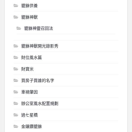
貔貅供養
貔貅神獸
貔貅神靈召回法
貔貅神獸開光錄影秀
財位風水篇
財寶米
買房子買誰的名字
車禍肇因
辦公室風水配置規劃
過七星橋
金鑲鑽貔貅