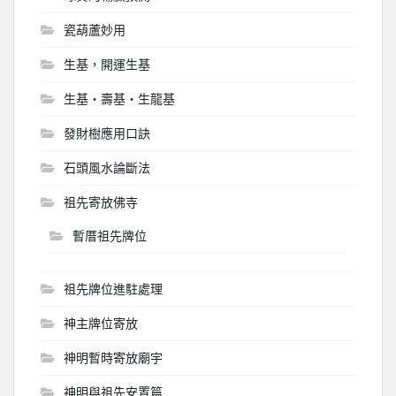
瓷葫蘆妙用
生基，開運生基
生基‧壽基‧生龍基
發財樹應用口訣
石頭風水論斷法
祖先寄放佛寺
暫厝祖先牌位
祖先牌位進駐處理
神主牌位寄放
神明暫時寄放廟宇
神明與祖先安置篇