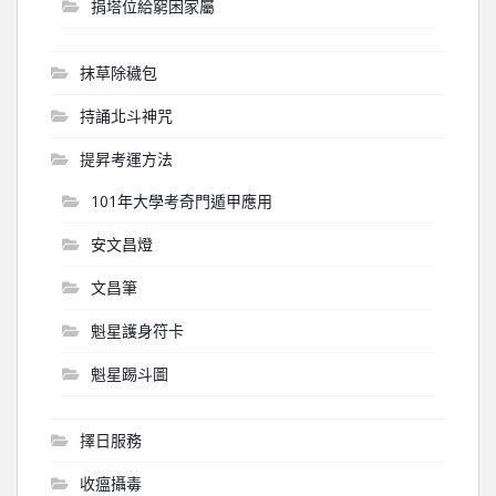
捐塔位給窮困家屬
抹草除穢包
持誦北斗神咒
提昇考運方法
101年大學考奇門遁甲應用
安文昌燈
文昌筆
魁星護身符卡
魁星踢斗圖
擇日服務
收瘟攝毒