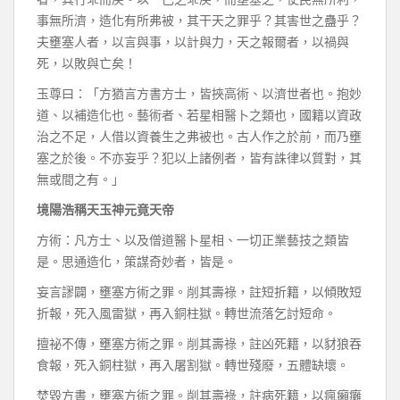
事無所濟，造化有所弗被，其干天之罪乎？其害世之蠱乎？
夫壅塞人者，以言與事，以計與力，天之報爾者，以禍與
死，以敗與亡矣！
玉尊曰：「方猶言方書方士，皆挾高術、以濟世者也。抱妙
道、以補造化也。藝術者、若星相醫卜之類也，國籍以資政
治之不足，人借以資養生之弗被也。古人作之於前，而乃壅
塞之於後。不亦妄乎？犯以上諸例者，皆有誅律以質對，其
無或間之有。」
境陽浩稱天玉神元竟天帝
方術：凡方士、以及僧道醫卜星相、一切正業藝技之類皆
是。思通造化，策謀奇妙者，皆是。
妄言謬闢，壅塞方術之罪。削其壽祿，註短折籍，以傾敗短
折報，死入風雷獄，再入銅柱獄。轉世流落乞討短命。
擅祕不傳，壅塞方術之罪。削其壽祿，註凶死籍，以豺狼吞
食報，死入銅柱獄，再入屠割獄。轉世殘廢，五體缺壞。
焚毀方書，壅塞方術之罪。削其壽祿，註病死籍，以瘋癩癱