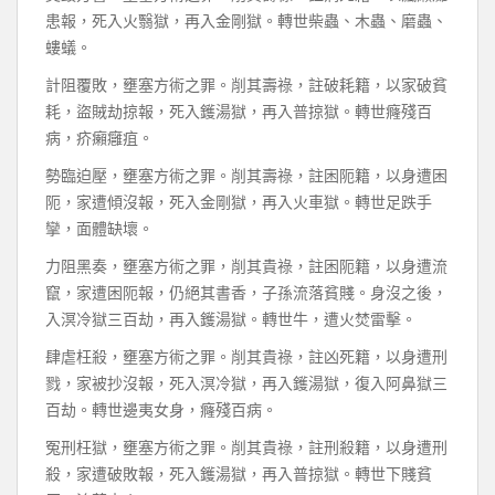
患報，死入火翳獄，再入金剛獄。轉世柴蟲、木蟲、磨蟲、
螻蟻。
計阻覆敗，壅塞方術之罪。削其壽祿，註破耗籍，以家破貧
耗，盜賊劫掠報，死入鑊湯獄，再入普掠獄。轉世癃殘百
病，疥癩癰疽。
勢臨迫壓，壅塞方術之罪。削其壽祿，註困阨籍，以身遭困
阨，家遭傾沒報，死入金剛獄，再入火車獄。轉世足跌手
攣，面體缺壞。
力阻黑奏，壅塞方術之罪，削其貴祿，註困阨籍，以身遭流
竄，家遭困阨報，仍絕其書香，子孫流落貧賤。身沒之後，
入溟冷獄三百劫，再入鑊湯獄。轉世牛，遭火焚雷擊。
肆虐枉殺，壅塞方術之罪。削其貴祿，註凶死籍，以身遭刑
戮，家被抄沒報，死入溟冷獄，再入鑊湯獄，復入阿鼻獄三
百劫。轉世邊夷女身，癃殘百病。
冤刑枉獄，壅塞方術之罪。削其貴祿，註刑殺籍，以身遭刑
殺，家遭破敗報，死入鑊湯獄，再入普掠獄。轉世下賤貧