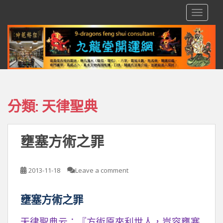
S
TOGGLE
k
i
p
t
o
m
a
i
分類:
天律聖典
n
c
o
壅塞方術之罪
n
t
e
2013-11-18
Leave a comment
n
t
壅塞方術之罪
天律聖典云：『方術原來利世人，豈容壅塞