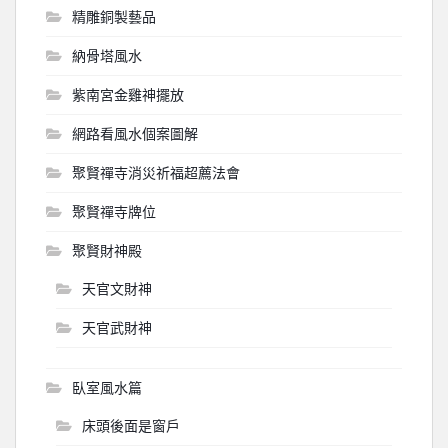
精雕銅製藝品
納骨塔風水
紫南宮金雞神擺放
網路看風水個案圖解
聚賢禪寺消災祈福超薦法會
聚賢禪寺牌位
聚賢財神殿
天官文財神
天官武財神
臥室風水篇
床頭後面是窗戶