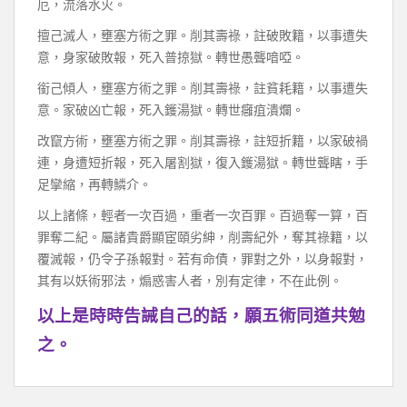
厄，流落水火。
擅己滅人，壅塞方術之罪。削其壽祿，註破敗籍，以事遭失
意，身家破敗報，死入普掠獄。轉世愚聾喑啞。
銜己傾人，壅塞方術之罪。削其壽祿，註貧耗籍，以事遭失
意。家破凶亡報，死入鑊湯獄。轉世癰疽潰爛。
改竄方術，壅塞方術之罪。削其壽祿，註短折籍，以家破禍
連，身遭短折報，死入屠割獄，復入鑊湯獄。轉世聾瞎，手
足攣縮，再轉鱗介。
以上諸條，輕者一次百過，重者一次百罪。百過奪一算，百
罪奪二紀。屬諸貴爵顯宦頤劣紳，削壽紀外，奪其祿籍，以
覆滅報，仍令子孫報對。若有命債，罪對之外，以身報對，
其有以妖術邪法，煽惑害人者，別有定律，不在此例。
以上是時時告誡自己的話，願五術同道共勉
之。