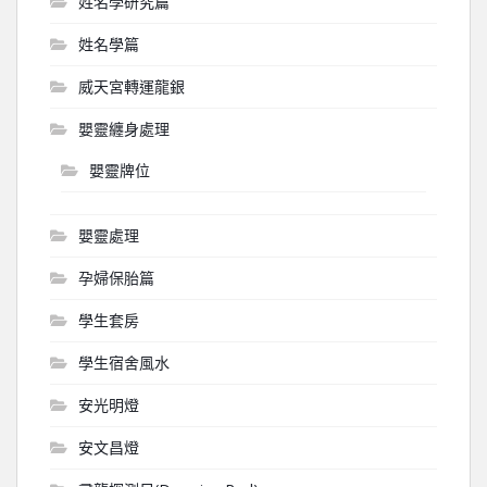
姓名學研究篇
姓名學篇
威天宮轉運龍銀
嬰靈纏身處理
嬰靈牌位
嬰靈處理
孕婦保胎篇
學生套房
學生宿舍風水
安光明燈
安文昌燈