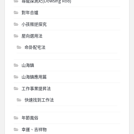
尋龍探測尺(Dowsing Rod)
對年合爐
小孩叛逆探究
屋向選用法
命卦配宅法
山海鎮
山海鎮應用篇
工作事業提昇法
快速找到工作法
年節風俗
幸運、吉祥物