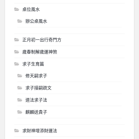
桌位風水
辦公桌風水
正月初一出行奇門方
歲春制解歲運神煞
求子生育篇
修天嗣求子
求子接嗣疏文
道法求子法
麒麟送貴子
求財神增添財運法