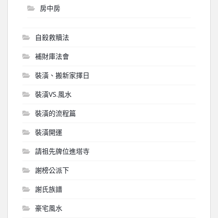
房中房
自殺救贖法
補財庫法會
裝潢、搬新家擇日
裝潢VS.風水
裝潢的流程篇
裝潢開運
請祖先牌位進塔寺
謝榜公派下
謝氏族譜
豪宅風水