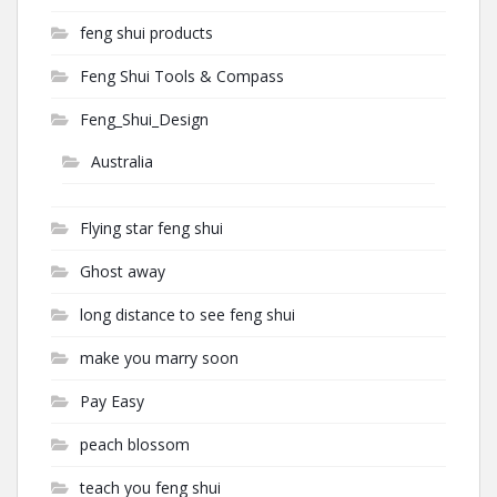
feng shui products
Feng Shui Tools & Compass
Feng_Shui_Design
Australia
Flying star feng shui
Ghost away
long distance to see feng shui
make you marry soon
Pay Easy
peach blossom
teach you feng shui