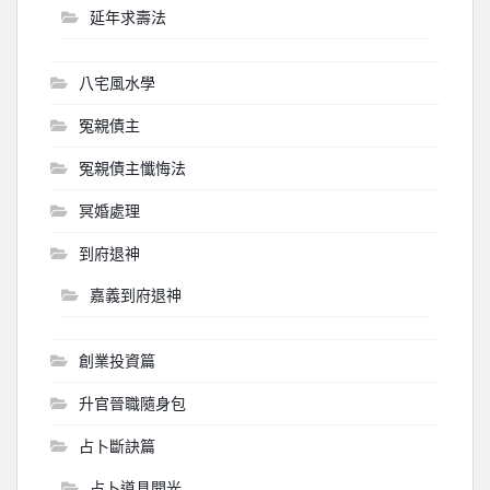
延年求壽法
八宅風水學
冤親債主
冤親債主懺悔法
冥婚處理
到府退神
嘉義到府退神
創業投資篇
升官晉職隨身包
占卜斷訣篇
占卜道具開光