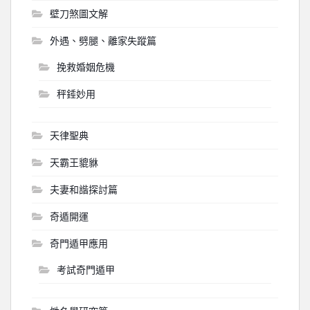
壁刀煞圖文解
外遇、劈腿、離家失蹤篇
挽救婚姻危機
秤錘妙用
天律聖典
天霸王貔貅
夫妻和諧探討篇
奇遁開運
奇門遁甲應用
考試奇門遁甲