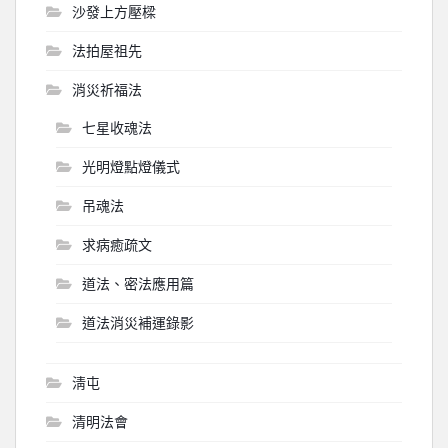
沙發上方壓樑
法拍屋祖先
消災祈福法
七星收魂法
光明燈點燈儀式
吊魂法
求病癒疏文
道法、密法應用篇
道法消災補運錄影
淸屯
清明法會