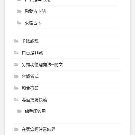
戀愛占卜訣
求職占卜
卡陰處理
口舌是非煞
另類功德迴向法─開文
合爐儀式
和合符篇
喝酒損友快滾
佛手印妙用
在家念經注意結界