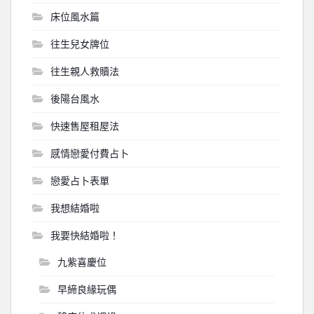
床位風水篇
往生兒女牌位
往生親人救贖法
後陽台風水
快速售屋租屋法
感情戀愛付費占卜
戀愛占卜表單
我想結婚啦
我要快結婚啦！
九紫喜慶位
早締良緣玩偶