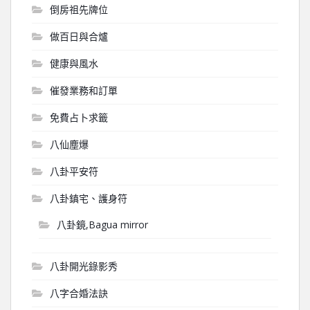
倒房祖先牌位
做百日與合爐
健康與風水
催發業務和訂單
免費占卜求籤
八仙塵爆
八卦平安符
八卦鎮宅、護身符
八卦鏡,Bagua mirror
八卦開光錄影秀
八字合婚法訣