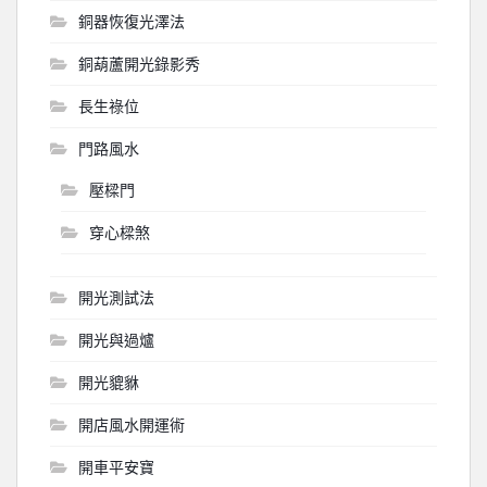
銅器恢復光澤法
銅葫蘆開光錄影秀
長生祿位
門路風水
壓樑門
穿心樑煞
開光測試法
開光與過爐
開光貔貅
開店風水開運術
開車平安寶