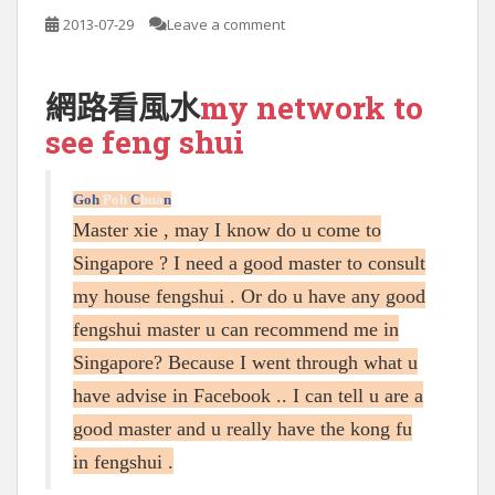
2013-07-29
Leave a comment
my network to
網路看風水
see feng shui
Goh
Poh
C
hua
n
Master xie , may I know do u come to
Singapore ? I need a good master to consult
my house fengshui . Or do u have any good
fengshui master u can recommend me in
Singapore? Because I went through what u
have advise in Facebook .. I can tell u are a
good master and u really have the kong fu
in fengshui .