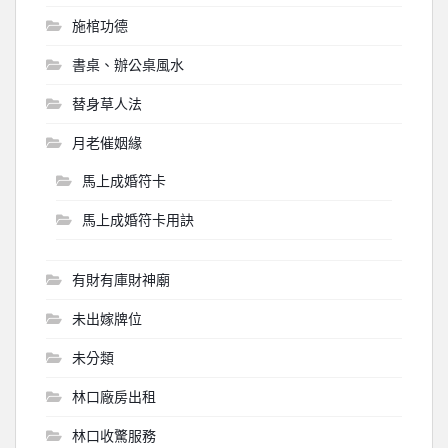
施棺功德
書桌、辦公桌風水
替身草人法
月老催姻緣
馬上成婚符卡
馬上成婚符卡用訣
有財有庫財神廟
未出嫁牌位
未分類
林口廠房出租
林口收驚服務