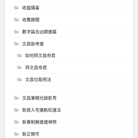
收瘟攝毒
收驚趣聞
數字論吉凶開運篇
文昌助考運
如何拜文昌帝君
拜文昌帝君
文昌位取用法
文昌筆開光錄影秀
新居入宅儀軌旺運法
新春制解歲運神煞
新正開市