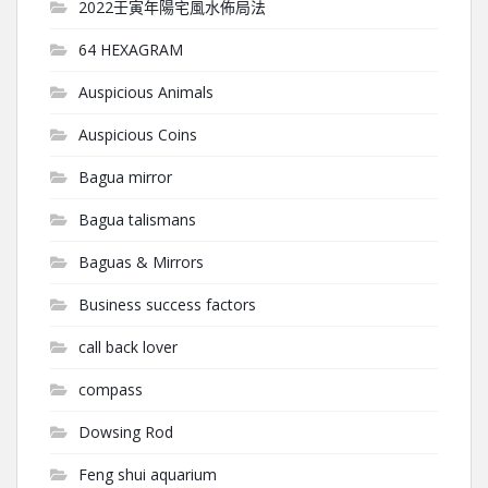
2022壬寅年陽宅風水佈局法
64 HEXAGRAM
Auspicious Animals
Auspicious Coins
Bagua mirror
Bagua talismans
Baguas & Mirrors
Business success factors
call back lover
compass
Dowsing Rod
Feng shui aquarium