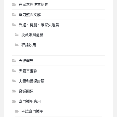
在家念經注意結界
壁刀煞圖文解
外遇、劈腿、離家失蹤篇
挽救婚姻危機
秤錘妙用
天律聖典
天霸王貔貅
夫妻和諧探討篇
奇遁開運
奇門遁甲應用
考試奇門遁甲