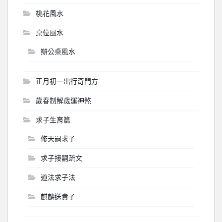
桃花風水
桌位風水
辦公桌風水
正月初一出行奇門方
歲春制解歲運神煞
求子生育篇
修天嗣求子
求子接嗣疏文
道法求子法
麒麟送貴子