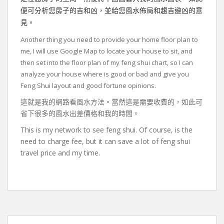
便可分析您房子的吉和凶，並給您風水佈局和趨吉避凶的意
見。
Another thing you need to provide your home floor plan to
me, I will use Google Map to locate your house to sit, and
then set into the floor plan of my feng shui chart, so I can
analyze your house where is good or bad and give you
Feng Shui layout and good fortune opinions.
這就是我的網路看風水方法。當然這是需要收費的，如此可
省下很多的風水出差價格和我的時間。
This is my network to see feng shui. Of course, is the
need to charge fee, but it can save a lot of feng shui
travel price and my time.