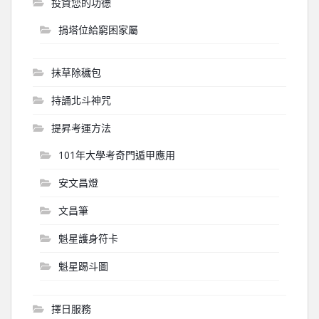
投資您的功德
捐塔位給窮困家屬
抹草除穢包
持誦北斗神咒
提昇考運方法
101年大學考奇門遁甲應用
安文昌燈
文昌筆
魁星護身符卡
魁星踢斗圖
擇日服務