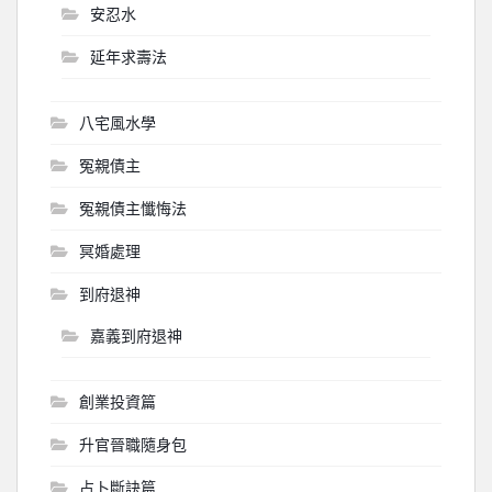
安忍水
延年求壽法
八宅風水學
冤親債主
冤親債主懺悔法
冥婚處理
到府退神
嘉義到府退神
創業投資篇
升官晉職隨身包
占卜斷訣篇