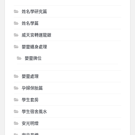
姓名學研究篇
姓名學篇
威天宮轉運龍銀
嬰靈纏身處理
嬰靈牌位
嬰靈處理
孕婦保胎篇
學生套房
學生宿舍風水
安光明燈
安文昌燈