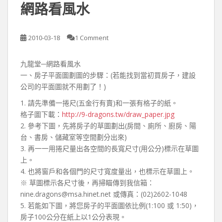
網路看風水
2010-03-18
1 Comment
九龍堂─網路看風水
一、房子平面圖劃圖的步驟：(若能找到當初買房子，建設
公司的平面圖就不用劃了！)
1. 請先準備一捲尺(五金行有賣)和一張有格子的紙。
格子圖下載：
http://9-dragons.tw/draw_paper.jpg
2. 參考下圖，先將房子的草圖劃出(房間、廁所、廚房、陽
台、書房、儲藏室等空間劃分出來)
3. 再一一用捲尺量出各空間的長寬尺寸(用公分)標示在草圖
上。
4. 也將窗戶和各個門的尺寸寬度量出，也標示在草圖上。
※ 草圖標示各尺寸後，再掃瞄傳到我信箱：
nine.dragons@msa.hinet.net 或傳真：(02)2602-1048
5. 若能如下圖，將您房子的平面圖依比例(1:100 或 1:50)，
房子100公分在紙上以1公分表現。