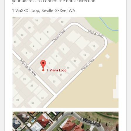
your address to confirm the house direction.
1 ViaXXX Loop, Seville GXXve, WA