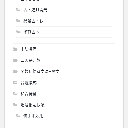
占卜道具開光
戀愛占卜訣
求職占卜
卡陰處理
口舌是非煞
另類功德迴向法─開文
合爐儀式
和合符篇
喝酒損友快滾
佛手印妙用