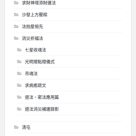
求財神增添財運法
沙發上方壓樑
法拍屋祖先
消災祈福法
七星收魂法
光明燈點燈儀式
吊魂法
求病癒疏文
道法、密法應用篇
道法消災補運錄影
淸屯