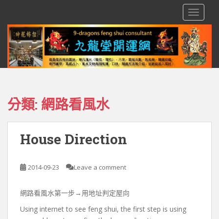
S
TOGGLE
k
i
p
t
o
m
a
i
分類:
網路看風水
n
c
o
House Direction
n
t
e
2014-09-23
Leave a comment
n
t
網路看風水第一步→用地址判定屋向
Using internet to see feng shui, the first step is using