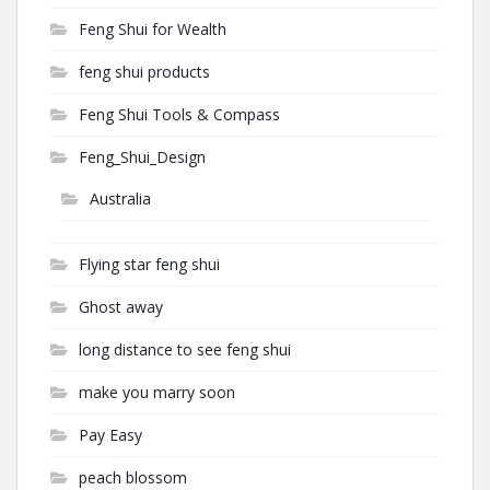
Feng Shui for Wealth
feng shui products
Feng Shui Tools & Compass
Feng_Shui_Design
Australia
Flying star feng shui
Ghost away
long distance to see feng shui
make you marry soon
Pay Easy
peach blossom