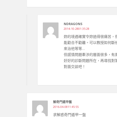
NDRAGONS
2014-10-2801:35:28
妳的境遇確實令妳過得很痛苦，
能勸合不勸離。可以教授如何斷
來治他等等…
但感情問題牽涉的層面很多，有
好好的診斷問題所在，再尋找對
對面交談吧！
解奇門遁甲盤
2016-04-0811:45:55
求解惑奇門遁甲一盤