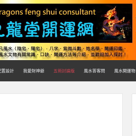
配置設計
我愛財神爺
五術討論版
風水答客問
風水開運物