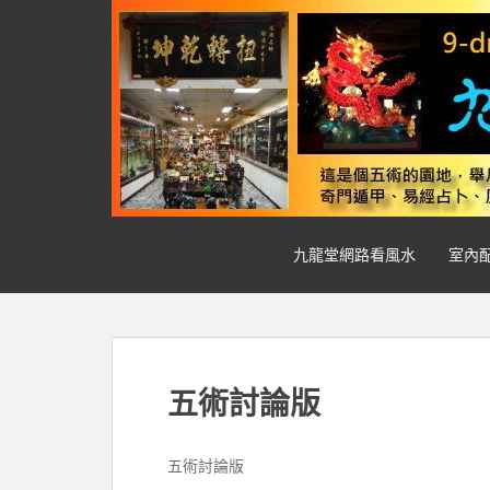
S
k
i
p
t
o
m
a
i
n
九龍堂網路看風水
室內
c
o
n
t
e
n
五術討論版
t
五術討論版