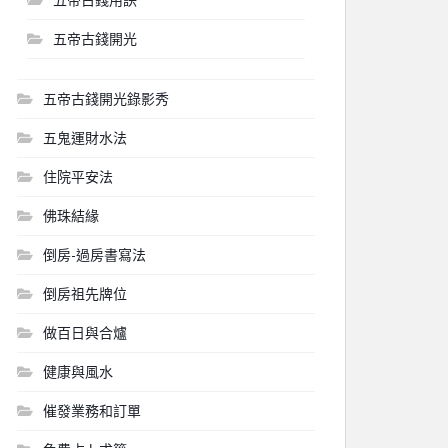
五帝古錢開光
五帝古錢開光錄影秀
五鬼運財水法
住院平安法
佛珠結緣
倒房-過房書寫法
倒房祖先牌位
做百日與合爐
健康與風水
催發業務和訂單