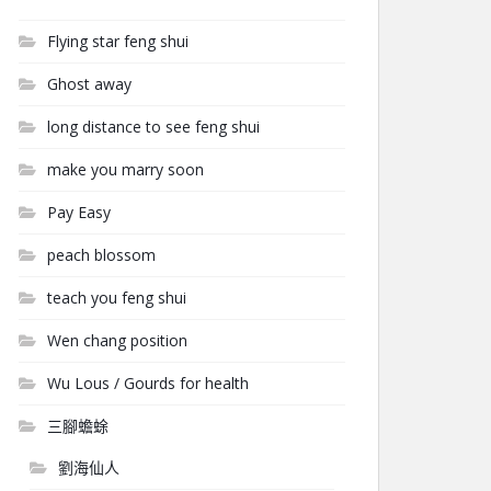
Flying star feng shui
Ghost away
long distance to see feng shui
make you marry soon
Pay Easy
peach blossom
teach you feng shui
Wen chang position
Wu Lous / Gourds for health
三腳蟾蜍
劉海仙人