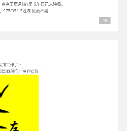
為起局.查為壬辰月陽1局戊午日己未時盤..
75/05/15姓陳 感激不盡
回覆
找到工作了。
顯達順利符』提昇運氣。