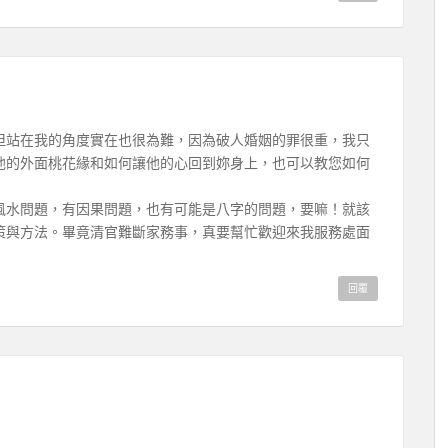
但站在我的角度實在也很為難，因為破人婚姻的罪很重，我只
他的外面桃花緣和如何讓他的心回到妳身上，也可以教您如何
風水問題，有因果問題，也有可能是八字的問題，要嘛！就該
策與方法。畢竟清官難斷家務事，真要幫忙歡迎來我服務處面
回覆