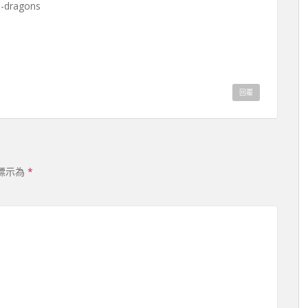
dragons
回覆
標示為
*