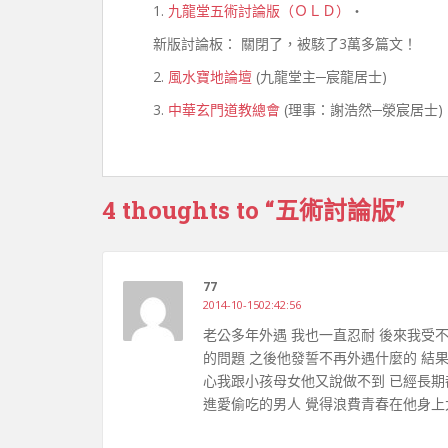
1.
九龍堂五術討論版（ＯＬＤ）
‧
新版討論板： 關閉了，被駭了3萬多篇文！
2.
風水寶地論壇
(九龍堂主─宸龍居士)
3.
中華玄門道教總會
(理事：謝浩然─滎宸居士)
4 thoughts to “五術討論版”
77
2014-10-1502:42:56
老公多年外遇 我也一直忍耐 後來我受
的問題 之後他發誓不再外遇什麼的 結
心我跟小孩母女他又說做不到 已經長期
進愛偷吃的男人 覺得浪費青春在他身上