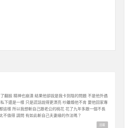
不了翻臉 精神也崩潰 結果他卻說是我卡到陰的問題 不是他外遇
果私下還是一樣 只是謊話說得更漂亮 吵離婚他不肯 要他回家專
都這樣 所以我想斬自己跟老公的桃花 花了九年多跟一個不長
太不值得 請問 有如此斬自己夫妻緣的作法嗎？
回覆