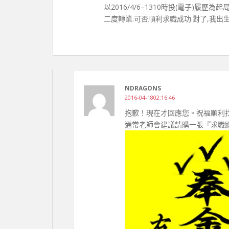
以2016/4/6–1310時投(電子)履歷
二度轉業.可否順利求職成功.對了,我出生19
NDRAGONS
2016-04-1802:16:46
抱歉！現在才回應您。祝福順利
通常老師會建議請購一張『求職