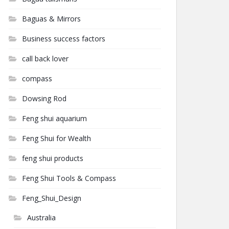
Baguas & Mirrors
Business success factors
call back lover
compass
Dowsing Rod
Feng shui aquarium
Feng Shui for Wealth
feng shui products
Feng Shui Tools & Compass
Feng_Shui_Design
Australia