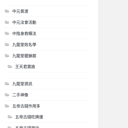
中元普渡
中元法會活動
中陰身救贖法
九龍堂姓名學
九龍堂貔貅館
王天君寶誥
九龍堂資訊
二手神像
五帝古錢作用多
五帝古錢旺牌運
五帝古錢用訣