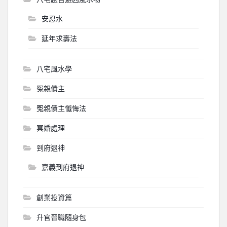
安忍水
延年求壽法
八宅風水學
冤親債主
冤親債主懺悔法
冥婚處理
到府退神
嘉義到府退神
創業投資篇
升官晉職隨身包