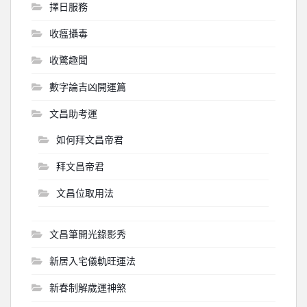
擇日服務
收瘟攝毒
收驚趣聞
數字論吉凶開運篇
文昌助考運
如何拜文昌帝君
拜文昌帝君
文昌位取用法
文昌筆開光錄影秀
新居入宅儀軌旺運法
新春制解歲運神煞