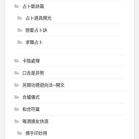
占卜斷訣篇
占卜道具開光
戀愛占卜訣
求職占卜
卡陰處理
口舌是非煞
另類功德迴向法─開文
合爐儀式
和合符篇
喝酒損友快滾
佛手印妙用