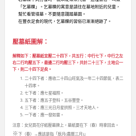
「乞墓粿」。乞墓粿的寓意是請往在墓地附近的兒童，
幫忙看管墳墓，不要隨意踐踏墓園。
在豐衣足食的現代，乞墓粿的習俗已漸漸絕跡了。
壓墓紙圖解：
解釋如下：壓墓紙宜壓二十四下，共五行：中行七下，中行之左
右二行均壓五下，最邊二行均壓三下，共計二十三下，土地公一
下，則二十四下足矣。
二十四下者：應收二十四山旺氣及一年二十四節氣，表二
十四孝。
七下者：應七星福照。
五下者：應五子登科，五谷豐登。
三下者：應三光日月星拱照，三才天地人。
一下者：應一發如雷。
注意：女兒買花仔紙壓墓牌上，墓紙要在下（春）時拿回去。
※
下（春）→應該是指「辰月(農曆三月)」