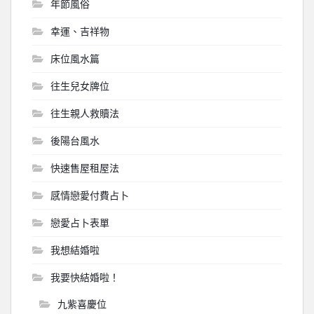
年節風俗
幸運、吉祥物
床位風水篇
往生兒女牌位
往生親人救贖法
後陽台風水
快速售屋租屋法
感情戀愛付費占卜
戀愛占卜表單
我想結婚啦
我要快結婚啦！
九紫喜慶位