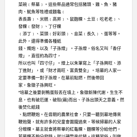
菜碗﹝祭墓﹞。這些祭品通常包括豬頭、雞、魚、豬
肉、魷魚等牲禮或麵龜﹝
表長壽﹞、米糕﹝高昇﹞、鼠麴粿、土豆﹝吃老老﹞、
發粿﹝發財﹞、丁仔粿
﹝添丁﹞、菜頭﹝好彩頭﹞、韭菜﹝長久﹞、蛋等等。
此外，還得準備各種紙
錢、燭炮、以及「子孫燈」。子孫燈，俗名又叫「香仔
燈」，直徑約為四寸，
所以也叫「四寸仔」。燈上以朱筆寫上「子孫興旺、添
丁進財」，或「財才兩旺、富貴雙全」。培墓的人家一
定要準備一對子孫燈，在墓前點燃，然後帶回
家，象徵子孫興旺。
*
培墓之後要剝鴨蛋殼丟在墳上，象徵新陳代謝，生生不
(
)
息，也有破厄運、破殼
繭
而出、子孫出頭天之意義。然
後焚化紙錢
、點燃鞭炮。在毋期的農業社會，只要一聽到墓地傳來
鞭炮聲，就有許多的兒童會圍攏過來，等候掃墓的人家
分贈粿。墓主就會將祭畢的紅龜粿、麵粿等分給他們，
若墓粿不夠分發時，就以硬幣來代替。這種習俗，叫做