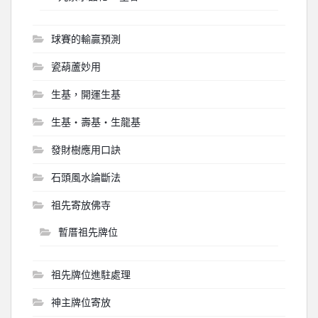
球賽的輸贏預測
瓷葫蘆妙用
生基，開運生基
生基‧壽基‧生龍基
發財樹應用口訣
石頭風水論斷法
祖先寄放佛寺
暫厝祖先牌位
祖先牌位進駐處理
神主牌位寄放