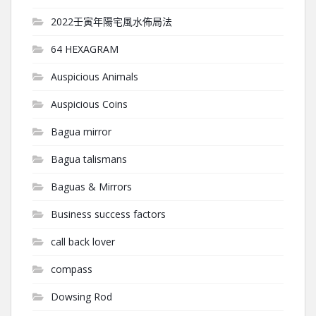
2022壬寅年陽宅風水佈局法
64 HEXAGRAM
Auspicious Animals
Auspicious Coins
Bagua mirror
Bagua talismans
Baguas & Mirrors
Business success factors
call back lover
compass
Dowsing Rod