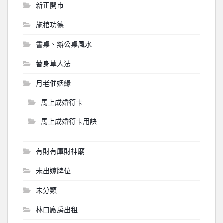
新正開市
施棺功德
書桌、辦公桌風水
替身草人法
月老催姻緣
馬上成婚符卡
馬上成婚符卡用訣
有財有庫財神廟
未出嫁牌位
未分類
林口廠房出租