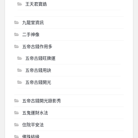
王天君寶誥
九龍堂資訊
二手神像
五帝古錢作用多
五帝古錢旺牌運
五帝古錢用訣
五帝古錢開光
五帝古錢開光錄影秀
五鬼運財水法
住院平安法
佛珠結緣