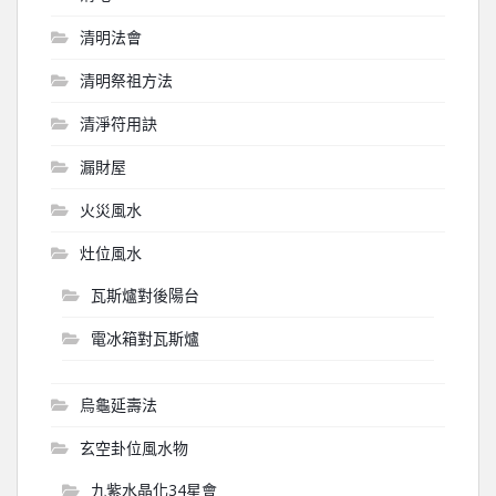
清明法會
清明祭祖方法
清淨符用訣
漏財屋
火災風水
灶位風水
瓦斯爐對後陽台
電冰箱對瓦斯爐
烏龜延壽法
玄空卦位風水物
九紫水晶化34星會