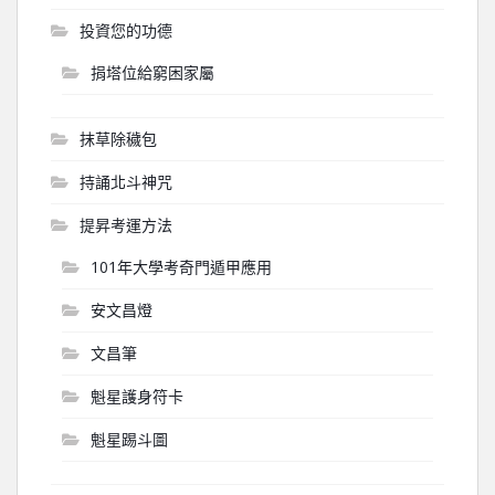
投資您的功德
捐塔位給窮困家屬
抹草除穢包
持誦北斗神咒
提昇考運方法
101年大學考奇門遁甲應用
安文昌燈
文昌筆
魁星護身符卡
魁星踢斗圖