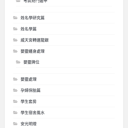
考試奇門遁甲
姓名學研究篇
姓名學篇
威天宮轉運龍銀
嬰靈纏身處理
嬰靈牌位
嬰靈處理
孕婦保胎篇
學生套房
學生宿舍風水
安光明燈