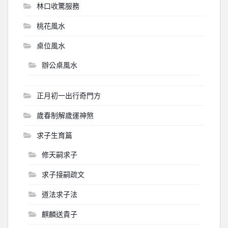
林口收驚服務
桃花風水
桌位風水
辦公桌風水
正月初一出行奇門方
歲春制解歲運神煞
求子生育篇
修天嗣求子
求子接嗣疏文
道法求子法
麒麟送貴子