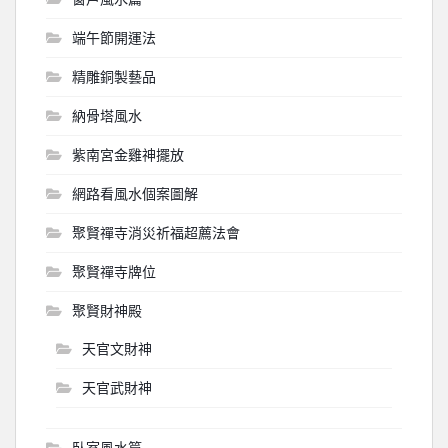
端午節開運法
精雕銅製藝品
納骨塔風水
紫南宮金雞神擺放
網路看風水個案圖解
聚賢禪寺消災祈福超薦法會
聚賢禪寺牌位
聚賢財神殿
天官文財神
天官武財神
臥室風水篇