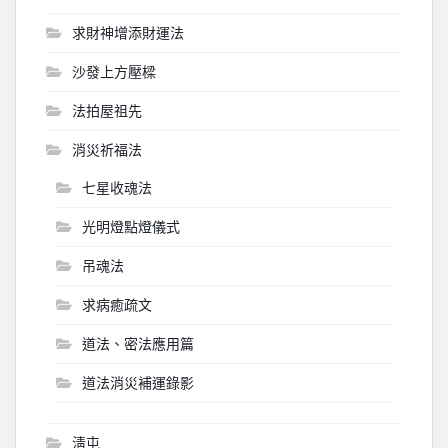
求財神增添財運法
沙發上方壓樑
法拍屋祖先
消災祈福法
七星收魂法
光明燈點燈儀式
吊魂法
求病癒疏文
道法、密法應用篇
道法消災補運錄影
淸屯