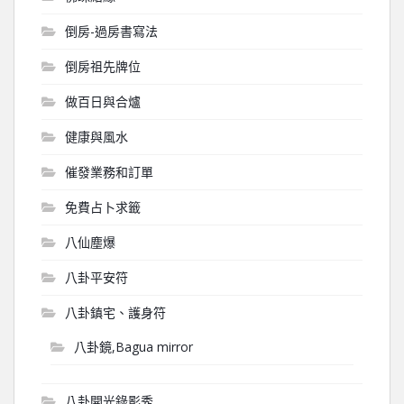
倒房-過房書寫法
倒房祖先牌位
做百日與合爐
健康與風水
催發業務和訂單
免費占卜求籤
八仙塵爆
八卦平安符
八卦鎮宅、護身符
八卦鏡,Bagua mirror
八卦開光錄影秀