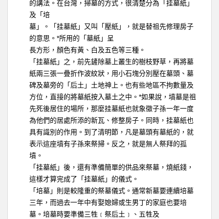
的講法。在台灣，掃墓的方式，很清楚分為「挂墓紙」
及「培
墓」。「挂墓紙」又叫「壓紙」，就是替祖先修理房子
*
的意思。
所用的「墓紙」呈
長方形，顏色有黃、白及五色等三種。
「挂墓紙」之，前先鏟除墓上叢生的樹枝野草，再將墓
紙兩三張一疊折作波紋狀，用小石塊分別壓在墓頭、墓
碑及墓旁的「后土」土地神上。也有些地區不拘數量及
*
方位，直接的將墓紙按入墓土之中。
如果說，墳墓是祖
先死後居住的場所，那麼挂墓紙也就象徵子孫一年一度
為他們的居處所添的新瓦、修整房子。同時，挂墓紙也
具有識別的作用。到了清明節，凡是墓頭有墓紙的，就
表示這座墳有子孫來祭掃。反之，就是無人祭拜的孤
墳。
「挂墓紙」後，還有準備簡單的供品來祭墓，燒紙錢，
這樣才算完成了「挂墓紙」的儀式。
「培墓」則是較隆重的祭墓儀式。通常新墓要連續培墓
三年，而過去一年中有娶媳婦或生男丁的家庭也要培
墓。培墓時要準備三牲﹝祭后土﹞、五牲及