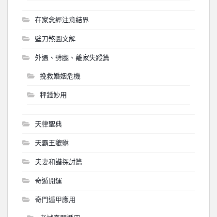
在家念經注意結界
壁刀煞圖文解
外遇、劈腿、離家失蹤篇
挽救婚姻危機
秤錘妙用
天律聖典
天霸王貔貅
夫妻和諧探討篇
奇遁開運
奇門遁甲應用