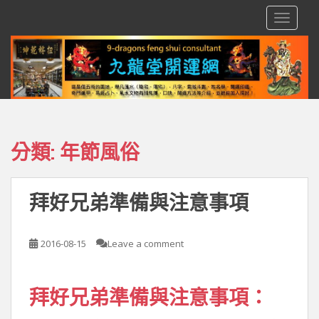
S
TOGGLE
k
i
p
t
o
m
a
i
分類:
年節風俗
n
c
o
拜好兄弟準備與注意事項
n
t
e
2016-08-15
Leave a comment
n
t
拜好兄弟準備與注意事項：