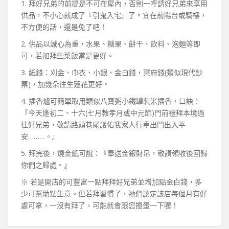
1. 拜好兄弟的前提是不可在屋內，否則一呼請好兄弟來享用
供品，不小心就成了『引鬼入宅』了。宜在前陽台或騎樓，
不方便的話，還是免了吧！
2. 供品以誠心為重，水果、糖果、餅干、飲料、泡麵等即
可，若加拜些菜飯當是更好。
3. 紙錢：刈金、巾衣、小銀、金白錢，冥府錢(類似現代鈔
票)，加幾朵往生蓮花更好。
4. 插香爐可簡單取用類似八寶粥小鐵罐裝米插香，口訣：
『今天逢初二、十六(七月教孝月或中元節)門前禮拜本境過
往好兄弟，敬請路頭巷尾護佑我家人行車出門出入平
安………。』
5. 拜完後，燒金紙可說：『奉送金銀財帛，敬請領收後回歸
你們之歸處。』
※ 若是開店的可豐富一點拜拜好兄弟並增加點金白錢，多
少可幫助點生意。但若拜習慣了，祂們認定該店每個月有好
處可拿，一沒有拜了，可能就會跟您搗蛋一下喔！