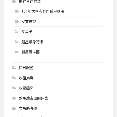
提昇考運方法
101年大學考奇門遁甲應用
安文昌燈
文昌筆
魁星護身符卡
魁星踢斗圖
擇日服務
收瘟攝毒
收驚趣聞
數字論吉凶開運篇
文昌助考運