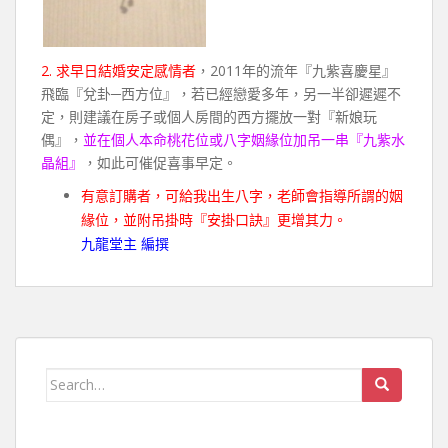
2. 求早日結婚安定感情者
，2011年的流年『九紫喜慶星』
飛臨『兌卦─西方位』，若已經戀愛多年，另一半卻遲遲不
定，則建議在房子或個人房間的西方擺放一對『新娘玩
偶』，
並在個人本命桃花位或八字姻緣位加吊一串『九紫水
晶組』
，如此可催促喜事早定。
有意訂購者，可給我出生八字，老師會指導所謂的姻
緣位，並附吊掛時『安掛口訣』更增其力。
九龍堂主 編撰
Search for: