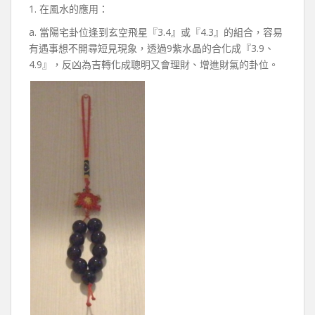
1. 在風水的應用：
a. 當陽宅卦位逢到玄空飛星『3.4』或『4.3』的組合，容易
有遇事想不開尋短見現象，透過9紫水晶的合化成『3.9、
4.9』，反凶為吉轉化成聰明又會理財、增進財氣的卦位。