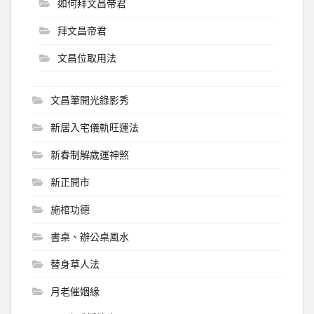
如何拜文昌帝君
拜文昌帝君
文昌位取用法
文昌筆開光錄影秀
新居入宅儀軌旺運法
新春制解歲運神煞
新正開市
施棺功德
書桌、辦公桌風水
替身草人法
月老催姻緣