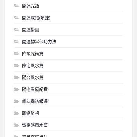
開運咒語
開運戒指(項鍊)
開運掛圖
開運物常保功力法
降頭咒術篇
陰宅風水篇
陽台風水篇
陽宅看屋記實
雜誌採訪報導
離婚辭祖
電梯煞風水篇
靈骨塔祭祖法