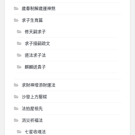
歲春制解歲運神煞
求子生育篇
修天嗣求子
求子接嗣疏文
道法求子法
麒麟送貴子
求財神增添財運法
沙發上方壓樑
法拍屋祖先
消災祈福法
七星收魂法