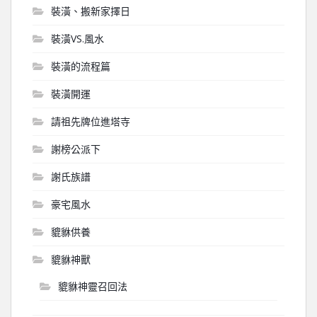
裝潢、搬新家擇日
裝潢VS.風水
裝潢的流程篇
裝潢開運
請祖先牌位進塔寺
謝榜公派下
謝氏族譜
豪宅風水
貔貅供養
貔貅神獸
貔貅神靈召回法