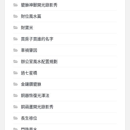
貔貅神獸開光錄影秀
財位風水篇
財寶米
買房子買誰的名字
車禍肇因
辦公室風水配置規劃
過七星橋
金鑲鑽貔貅
銅器恢復光澤法
銅葫蘆開光錄影秀
長生祿位
門路風水