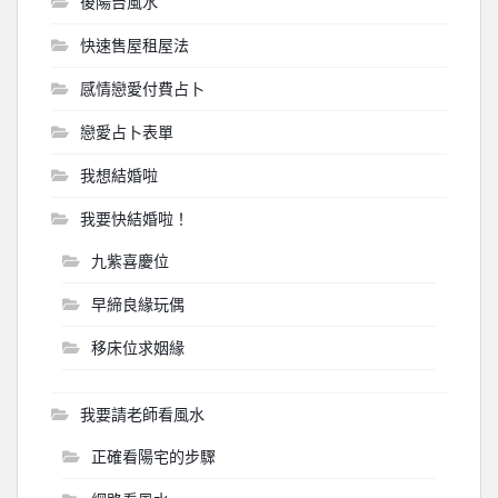
後陽台風水
快速售屋租屋法
感情戀愛付費占卜
戀愛占卜表單
我想結婚啦
我要快結婚啦！
九紫喜慶位
早締良緣玩偶
移床位求姻緣
我要請老師看風水
正確看陽宅的步驟