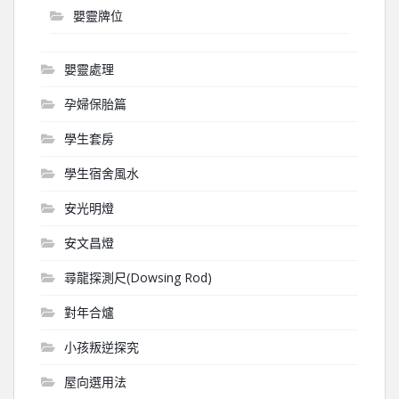
嬰靈牌位
嬰靈處理
孕婦保胎篇
學生套房
學生宿舍風水
安光明燈
安文昌燈
尋龍探測尺(Dowsing Rod)
對年合爐
小孩叛逆探究
屋向選用法