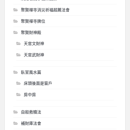
聚賢禪寺消災祈福超薦法會
聚賢禪寺牌位
聚賢財神殿
天官文財神
天官武財神
臥室風水篇
床頭後面是窗戶
房中房
自殺救贖法
補財庫法會