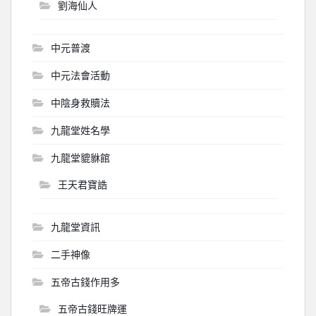
劉海仙人
中元普渡
中元法會活動
中陰身救贖法
九龍堂姓名學
九龍堂貔貅館
王天君寶誥
九龍堂資訊
二手神像
五帝古錢作用多
五帝古錢旺牌運