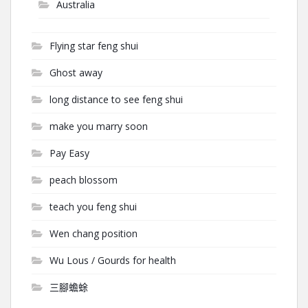
Australia
Flying star feng shui
Ghost away
long distance to see feng shui
make you marry soon
Pay Easy
peach blossom
teach you feng shui
Wen chang position
Wu Lous / Gourds for health
三腳蟾蜍