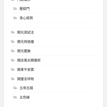
壓樑門
穿心樑煞
開光測試法
開光與過爐
開光貔貅
開店風水開運術
開車平安寶
開運吉祥物
五帝古錢
五色線