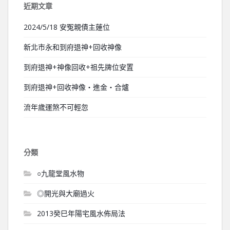
近期文章
2024/5/18 安冤親債主蓮位
新北市永和到府退神+回收神像
到府退神+神像回收+祖先牌位安置
到府退神+回收神像‧進金‧合爐
流年歲運煞不可輕忽
分類
○九龍堂風水物
◎開光與大廟過火
2013癸巳年陽宅風水佈局法