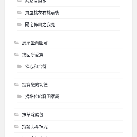
網路看風水
買屋挑左右挑前後
陽宅佈局之我見
房屋坐向圖解
找回所愛篇
催心和合符
投資您的功德
捐塔位給窮困家屬
抹草除穢包
持誦北斗神咒