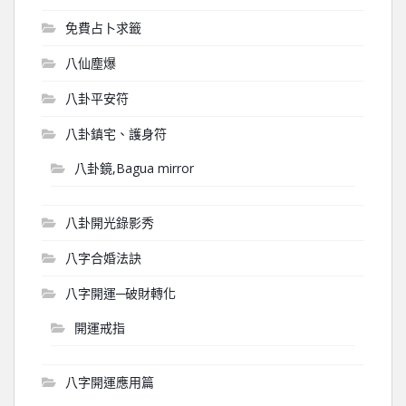
免費占卜求籤
八仙塵爆
八卦平安符
八卦鎮宅、護身符
八卦鏡,Bagua mirror
八卦開光錄影秀
八字合婚法訣
八字開運─破財轉化
開運戒指
八字開運應用篇