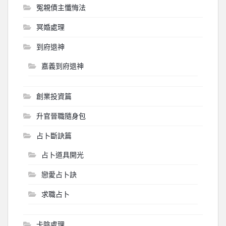
冤親債主懺悔法
冥婚處理
到府退神
嘉義到府退神
創業投資篇
升官晉職隨身包
占卜斷訣篇
占卜道具開光
戀愛占卜訣
求職占卜
卡陰處理