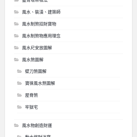
風水、裝潢、建築師
風水制煞招財寶物
風水制煞物應用理念
風水尺安放圖解
風水煞圖解
壁刀煞圖解
寶徠風水煞圖解
屋脊煞
牢獄宅
風水物創造財運
動水催財法寶