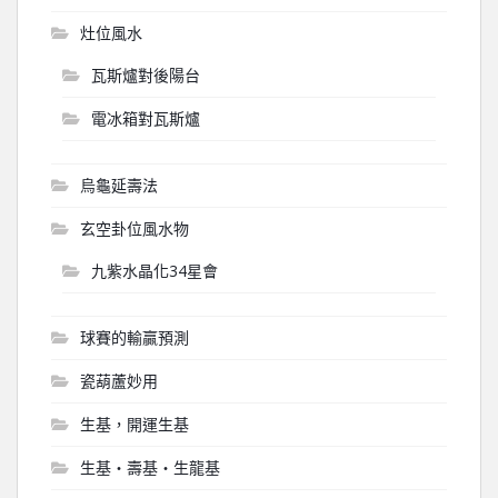
灶位風水
瓦斯爐對後陽台
電冰箱對瓦斯爐
烏龜延壽法
玄空卦位風水物
九紫水晶化34星會
球賽的輸贏預測
瓷葫蘆妙用
生基，開運生基
生基‧壽基‧生龍基