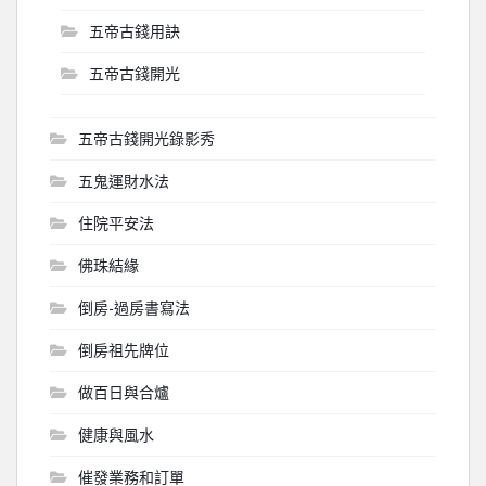
五帝古錢用訣
五帝古錢開光
五帝古錢開光錄影秀
五鬼運財水法
住院平安法
佛珠結緣
倒房-過房書寫法
倒房祖先牌位
做百日與合爐
健康與風水
催發業務和訂單