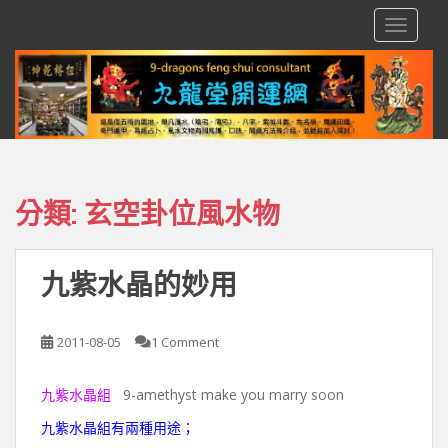
S
TOGGLE
k
i
p
t
o
m
a
i
分類:
玄空卦位風水物
n
c
o
九紫水晶的妙用
n
t
e
2011-08-05
1 Comment
n
t
九紫水晶組
9-amethyst make you marry soon
九紫水晶組有兩種用途；