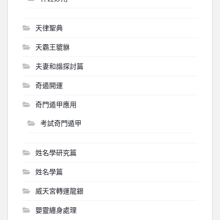
天律聖典
天霸王貔貅
夫妻和諧探討篇
奇遁開運
奇門遁甲應用
考試奇門遁甲
姓名學研究篇
姓名學篇
威天宮轉運龍銀
嬰靈纏身處理