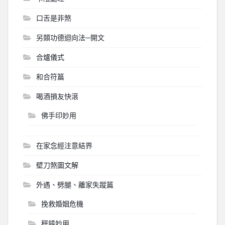
口舌是非煞
另類功德迴向法─開文
合爐儀式
和合符篇
喝酒損友快滾
佛手印妙用
在家念經注意結界
壁刀煞圖文解
外遇、劈腿、離家失蹤篇
挽救婚姻危機
秤錘妙用