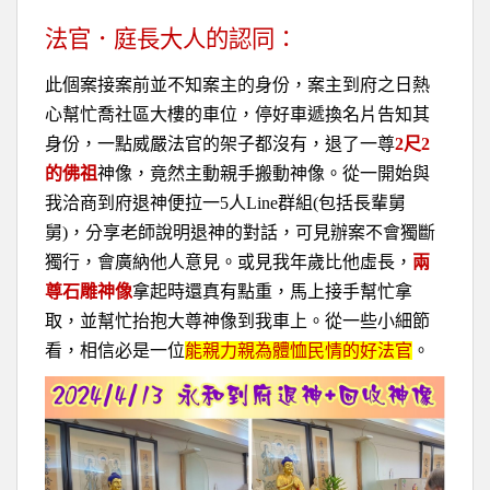
法官．庭長大人的認同：
此個案接案前並不知案主的身份，案主到府之日熱
心幫忙喬社區大樓的車位，停好車遞換名片告知其
身份，一點威嚴法官的架子都沒有，退了一尊
2尺2
的佛祖
神像，竟然主動親手搬動神像。從一開始與
我洽商到府退神便拉一5人Line群組(包括長輩舅
舅)，分享老師說明退神的對話，可見辦案不會獨斷
獨行，會廣納他人意見。或見我年歲比他虛長，
兩
尊石雕神像
拿起時還真有點重，馬上接手幫忙拿
取，並幫忙抬抱大尊神像到我車上。從一些小細節
看，相信必是一位
能親力親為體恤民情的好法官
。