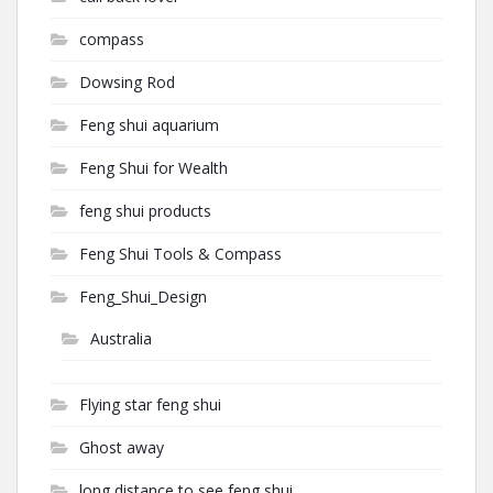
compass
Dowsing Rod
Feng shui aquarium
Feng Shui for Wealth
feng shui products
Feng Shui Tools & Compass
Feng_Shui_Design
Australia
Flying star feng shui
Ghost away
long distance to see feng shui