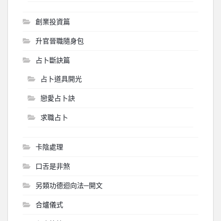
創業投資篇
升官晉職隨身包
占卜斷訣篇
占卜道具開光
戀愛占卜訣
求職占卜
卡陰處理
口舌是非煞
另類功德迴向法─開文
合爐儀式