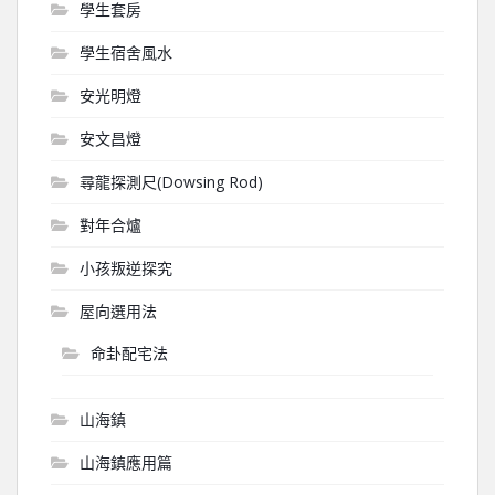
學生套房
學生宿舍風水
安光明燈
安文昌燈
尋龍探測尺(Dowsing Rod)
對年合爐
小孩叛逆探究
屋向選用法
命卦配宅法
山海鎮
山海鎮應用篇