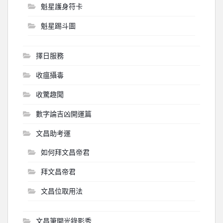
魁星護身符卡
魁星踢斗圖
擇日服務
收瘟攝毒
收驚趣聞
數字論吉凶開運篇
文昌助考運
如何拜文昌帝君
拜文昌帝君
文昌位取用法
文昌筆開光錄影秀