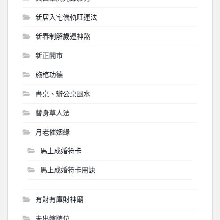
新居入宅儀軌旺運法
新春制解歲運神煞
新正開市
施棺功德
書桌、辦公桌風水
替身草人法
月老催姻緣
馬上成婚符卡
馬上成婚符卡用訣
有財有庫財神廟
未出嫁牌位