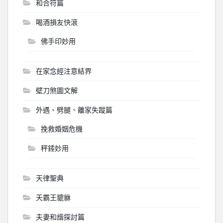
和合符篇
喝酒損友快滾
佛手印妙用
在家念經注意結界
壁刀煞圖文解
外遇、劈腿、離家失蹤篇
挽救婚姻危機
秤錘妙用
天律聖典
天霸王貔貅
夫妻和諧探討篇