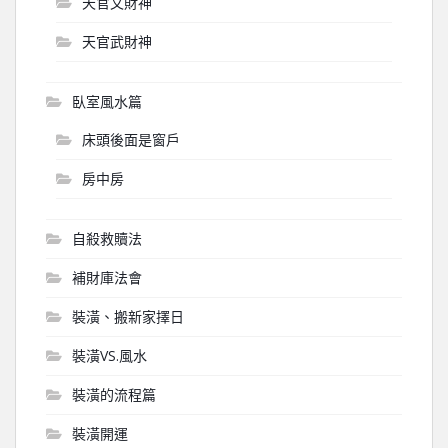
天官文財神
天官武財神
臥室風水篇
床頭後面是窗戶
房中房
自殺救贖法
補財庫法會
裝潢、搬新家擇日
裝潢VS.風水
裝潢的流程篇
裝潢開運