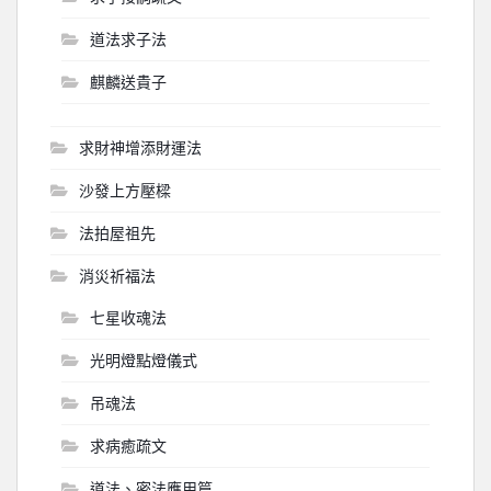
道法求子法
麒麟送貴子
求財神增添財運法
沙發上方壓樑
法拍屋祖先
消災祈福法
七星收魂法
光明燈點燈儀式
吊魂法
求病癒疏文
道法、密法應用篇