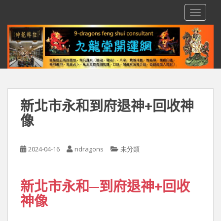
S
TOGGLE
k
i
p
t
o
m
a
i
新北市永和到府退神+回收神
n
像
c
o
n
2024-04-16
ndragons
未分類
t
e
n
新北市永和─到府退神+回收
t
神像