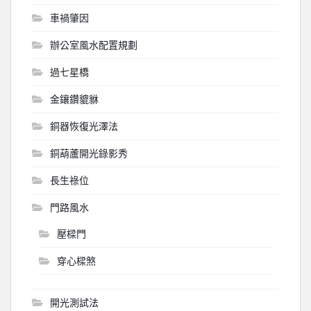
車禍肇因
辦公室風水配置規劃
過七星橋
金鑲鑽貔貅
銅器恢復光澤法
銅葫蘆開光錄影秀
長生祿位
門路風水
壓樑門
穿心樑煞
開光測試法