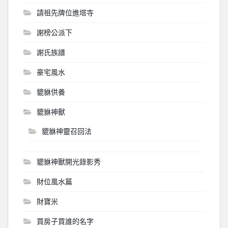
請祖先牌位進塔寺
謝榜公派下
謝氏族譜
豪宅風水
貔貅供養
貔貅神獸
貔貅神靈召回法
貔貅神獸開光錄影秀
財位風水篇
財寶米
買房子買誰的名字