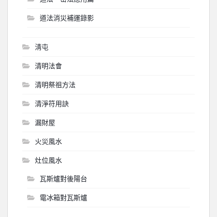
道法消災補運錄影
淸屯
清明法會
清明祭祖方法
清淨符用訣
漏財屋
火災風水
灶位風水
瓦斯爐對後陽台
電冰箱對瓦斯爐