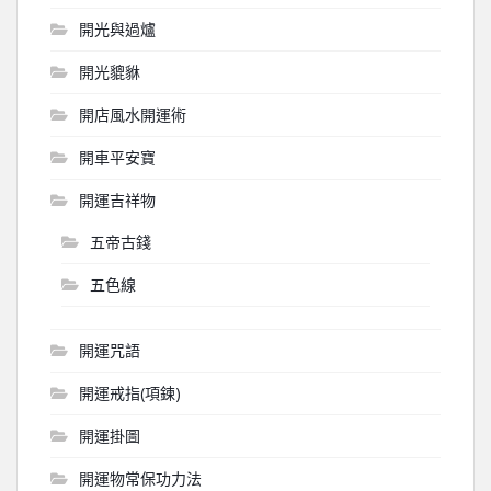
開光與過爐
開光貔貅
開店風水開運術
開車平安寶
開運吉祥物
五帝古錢
五色線
開運咒語
開運戒指(項鍊)
開運掛圖
開運物常保功力法