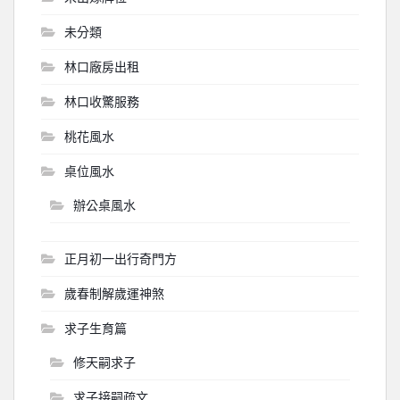
未分類
林口廠房出租
林口收驚服務
桃花風水
桌位風水
辦公桌風水
正月初一出行奇門方
歲春制解歲運神煞
求子生育篇
修天嗣求子
求子接嗣疏文