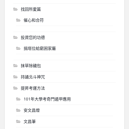
找回所愛篇
催心和合符
投資您的功德
捐塔位給窮困家屬
抹草除穢包
持誦北斗神咒
提昇考運方法
101年大學考奇門遁甲應用
安文昌燈
文昌筆