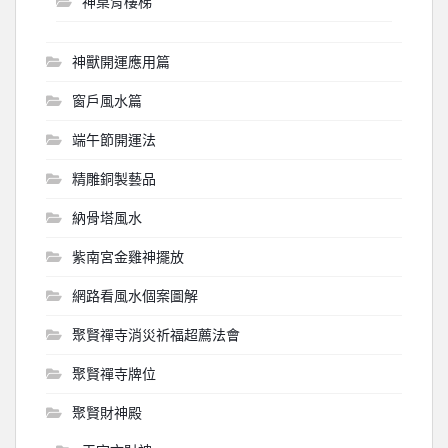
神桌背樓梯
神獸開運應用篇
窗戶風水篇
端午節開運法
精雕銅製藝品
納骨塔風水
紫南宮金雞神擺放
網路看風水個案圖解
聚賢禪寺消災祈福超薦法會
聚賢禪寺牌位
聚賢財神殿