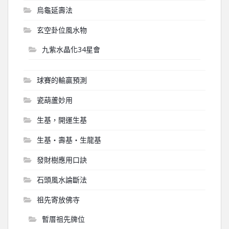
烏龜延壽法
玄空卦位風水物
九紫水晶化34星會
球賽的輸贏預測
瓷葫蘆妙用
生基，開運生基
生基‧壽基‧生龍基
發財樹應用口訣
石頭風水論斷法
祖先寄放佛寺
暫厝祖先牌位