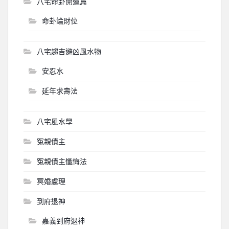
八宅命卦開運篇
命卦論財位
八宅趨吉避凶風水物
安忍水
延年求壽法
八宅風水學
冤親債主
冤親債主懺悔法
冥婚處理
到府退神
嘉義到府退神