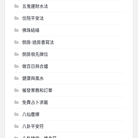
五鬼運財水法
住院平安法
佛珠結緣
倒房-過房書寫法
倒房祖先牌位
做百日與合爐
健康與風水
催發業務和訂單
免費占卜求籤
八仙塵爆
八卦平安符