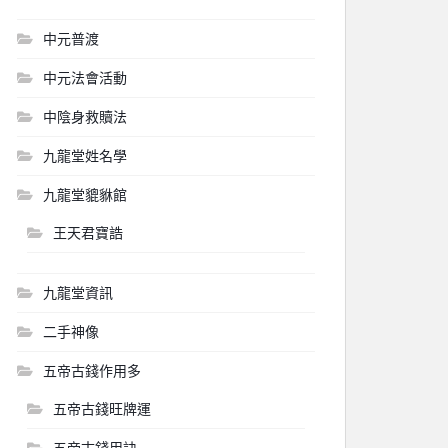
中元普渡
中元法會活動
中陰身救贖法
九龍堂姓名學
九龍堂貔貅館
王天君寶誥
九龍堂資訊
二手神像
五帝古錢作用多
五帝古錢旺牌運
五帝古錢用訣