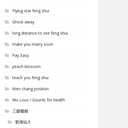
Flying star feng shui
Ghost away
long distance to see feng shui
make you marry soon
Pay Easy
peach blossom
teach you feng shui
Wen chang position
Wu Lous / Gourds for health
三腳蟾蜍
劉海仙人