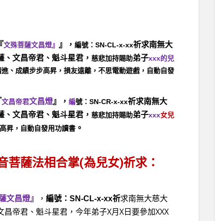
『
』，
祈求南無大
SN-CL-x-xx
文殊菩薩文昌燈』
編號：
薩、文昌帝君、魁斗星君，
弟子
xxx
慈悲加持賜助
的兒
精進、成績步步高昇，損友遠離，不思電動遊戲，自動自發
『
文昌燈
』，
祈求南無大
SN-CR-x-xx
文昌帝君
編
號：
薩、文昌帝君、魁斗星君，
弟子
xxx
慈悲加持賜助
女兒
。
高昇，自動自發用功讀書
音菩薩法相合掌(為兒女)祈求：
薩文昌燈』
，
編號：
SN-CL-x-xx
祈
求南無大慈大
X月X日要參加XXX
文昌帝君、魁斗星君，今年弟子