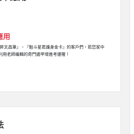
應用
昇文昌筆』、『魁斗星君護身金卡』的客戶們，若您家中
利用老師編輯的奇門遁甲增進考運喔！
法