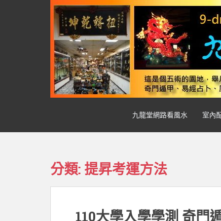
S
k
i
p
t
o
m
a
i
n
九龍堂網路看風水
室內
c
o
n
t
e
分類:
提昇考運方法
n
t
110大學入學學測 奇門