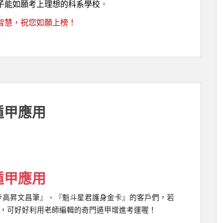
子能如願考上理想的科系學校
。
智慧，祝您如願上榜！
遁甲應用
遁甲應用
步高昇文昌筆』、『魁斗星君護身金卡』的客戶們，若
，可好好利用老師編輯的奇門遁甲增進考運喔！