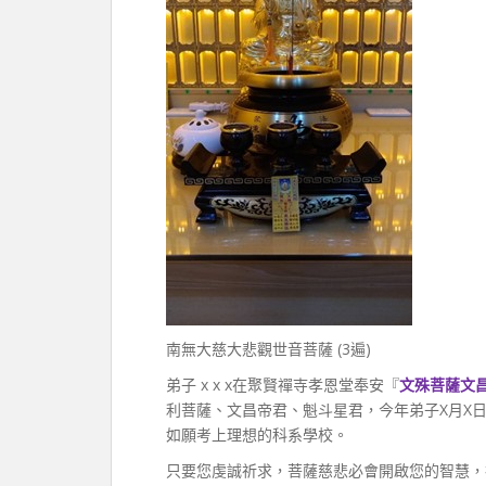
南無大慈大悲觀世音菩薩 (3遍)
弟子 x x x在聚賢禪寺孝恩堂奉安『
文殊菩薩文
利菩薩、文昌帝君、魁斗星君，今年弟子X月X日
如願考上理想的科系學校。
只要您虔誠祈求，菩薩慈悲必會開啟您的智慧，