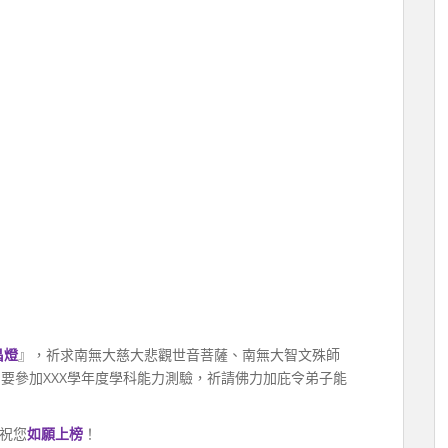
昌燈
』，祈求南無大慈大悲觀世音菩薩、南無大智文殊師
要參加XXX學年度學科能力測驗，祈請佛力加庇令弟子能
祝您
如願上榜
！