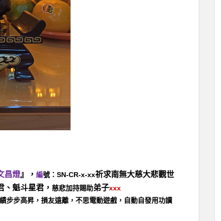
文昌燈
』，
祈求南無大慈大悲觀世
SN-CR-x-xx
編
號：
君、魁斗星君，
弟子
xxx
慈悲加持賜助
績步步高昇，損友遠離，不思電動遊戲，自動自發用功讀