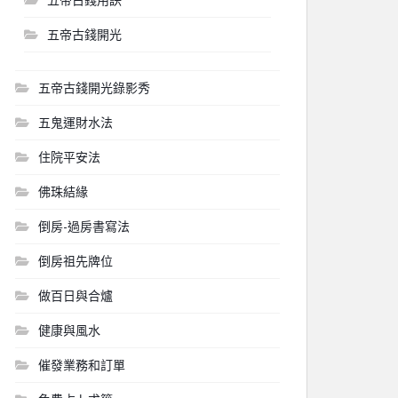
五帝古錢開光
五帝古錢開光錄影秀
五鬼運財水法
住院平安法
佛珠結緣
倒房-過房書寫法
倒房祖先牌位
做百日與合爐
健康與風水
催發業務和訂單