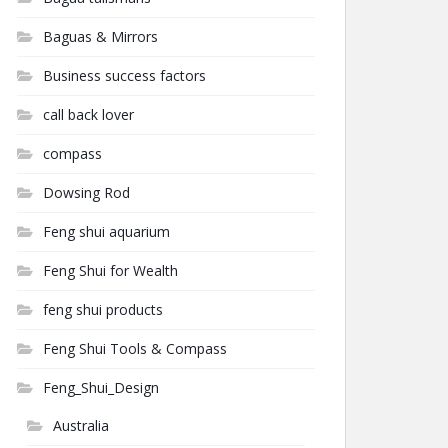
Baguas & Mirrors
Business success factors
call back lover
compass
Dowsing Rod
Feng shui aquarium
Feng Shui for Wealth
feng shui products
Feng Shui Tools & Compass
Feng_Shui_Design
Australia