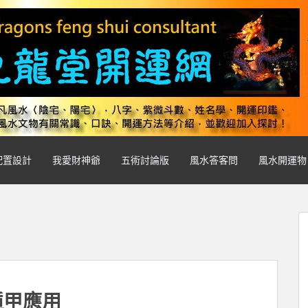
配置設計
我愛財神爺
五術討論版
風水答客問
風水開運物
遁甲應用