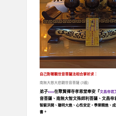
自己對著觀世音菩薩法相合掌祈求：
南無大慈大悲觀世音菩薩 (3遍)
弟子
在聚賢禪寺孝恩堂奉安『
xxx
文昌帝君
音菩薩、南無大智文殊師利菩薩、文昌帝
智竅洪開、聰明大進、心性安定，學業精進、成
。
書