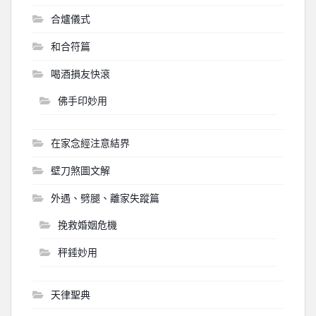
合爐儀式
和合符篇
喝酒損友快滾
佛手印妙用
在家念經注意結界
壁刀煞圖文解
外遇、劈腿、離家失蹤篇
挽救婚姻危機
秤錘妙用
天律聖典