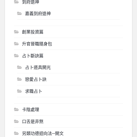
到府退神
嘉義到府退神
創業投資篇
升官晉職隨身包
占卜斷訣篇
占卜道具開光
戀愛占卜訣
求職占卜
卡陰處理
口舌是非煞
另類功德迴向法─開文