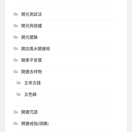
開光測試法
開光與過爐
開光貔貅
開店風水開運術
開車平安寶
開運吉祥物
五帝古錢
五色線
開運咒語
開運戒指(項鍊)