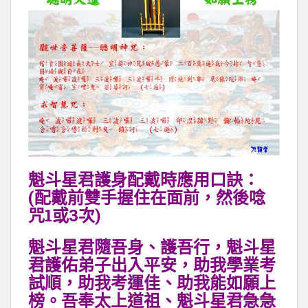
魁斗星君護身配戴時應用口訣：
(配戴前雙手握住在面前，然後唸
咒1或3次)
魁斗星君隨吾身、護吾行，魁斗星
君護佑弟子出入平安，助我學業考
試順，助我考運佳、助我能如願上
榜。吾奉太上道祖、魁斗星君急急