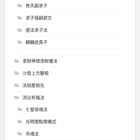
修天嗣求子
求子接嗣疏文
道法求子法
麒麟送貴子
求財神增添財運法
沙發上方壓樑
法拍屋祖先
消災祈福法
七星收魂法
光明燈點燈儀式
吊魂法