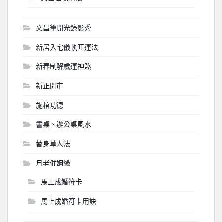
文昌筆開光錄影秀
新居入宅儀軌旺運法
新春制解歲運神煞
新正開市
施棺功德
書桌、辦公桌風水
替身草人法
月老催姻緣
馬上成婚符卡
馬上成婚符卡用訣