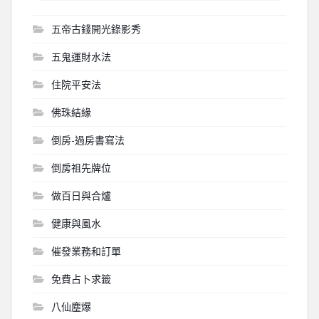
五帝古錢開光錄影秀
五鬼運財水法
住院平安法
佛珠結緣
倒房-過房書寫法
倒房祖先牌位
做百日與合爐
健康與風水
催發業務和訂單
免費占卜求籤
八仙塵爆