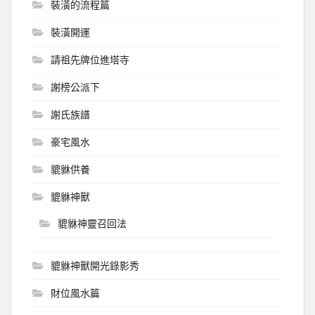
裝潢的流程篇
裝潢開運
請祖先牌位進塔寺
謝榜公派下
謝氏族譜
豪宅風水
貔貅供養
貔貅神獸
貔貅神靈召回法
貔貅神獸開光錄影秀
財位風水篇