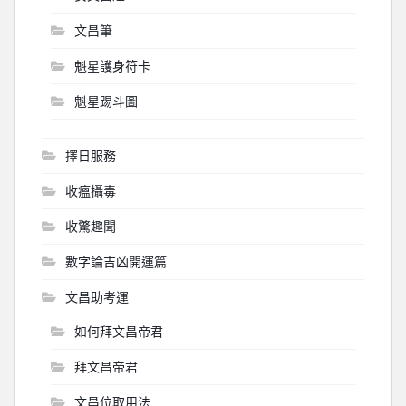
文昌筆
魁星護身符卡
魁星踢斗圖
擇日服務
收瘟攝毒
收驚趣聞
數字論吉凶開運篇
文昌助考運
如何拜文昌帝君
拜文昌帝君
文昌位取用法