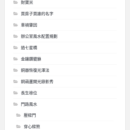
財寶米
買房子買誰的名字
車禍肇因
辦公室風水配置規劃
過七星橋
金鑲鑽貔貅
銅器恢復光澤法
銅葫蘆開光錄影秀
長生祿位
門路風水
壓樑門
穿心樑煞