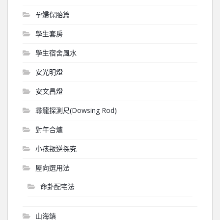
孕婦保胎篇
學生套房
學生宿舍風水
安光明燈
安文昌燈
尋龍探測尺(Dowsing Rod)
對年合爐
小孩叛逆探究
屋向選用法
命卦配宅法
山海鎮