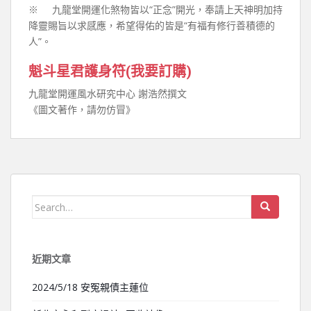
※ 九龍堂開運化煞物皆以“正念”開光，奉請上天神明加持
降靈賜旨以求感應，希望得佑的皆是“有福有修行善積德的
人”。
魁斗星君護身符(我要訂購)
九龍堂開運風水研究中心 謝浩然撰文
《圖文著作，請勿仿冒》
Search for:
近期文章
2024/5/18 安冤親債主蓮位