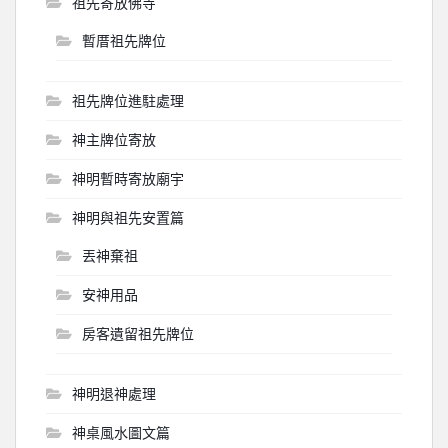
祖先寄放佛寺
暫厝祖先牌位
祖先牌位進駐處理
神主牌位寄放
神明暫時寄放廟宇
神明與祖先安置篇
丟神棄祖
安神用品
房客遺留祖先牌位
神明退神處理
神桌風水圖文篇