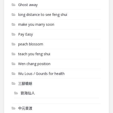
Ghost away
long distance to see feng shui
make you marry soon
Pay Easy
peach blossom
teach you feng shui
Wen chang position
Wu Lous / Gourds for health
三腳蟾蜍
劉海仙人
中元普渡