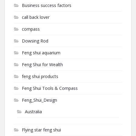
Business success factors
call back lover
compass
Dowsing Rod
Feng shui aquarium
Feng Shui for Wealth
feng shui products
Feng Shui Tools & Compass
Feng_Shui_Design
Australia
Flying star feng shui