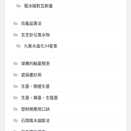
電冰箱對瓦斯爐
烏龜延壽法
玄空卦位風水物
九紫水晶化34星會
球賽的輸贏預測
瓷葫蘆妙用
生基，開運生基
生基‧壽基‧生龍基
發財樹應用口訣
石頭風水論斷法