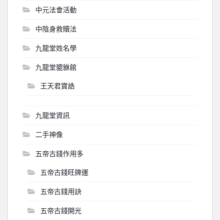
中元法會活動
中陰身救贖法
九龍堂姓名學
九龍堂貔貅館
王天君寶誥
九龍堂資訊
二手神像
五帝古錢作用多
五帝古錢旺牌運
五帝古錢用訣
五帝古錢開光