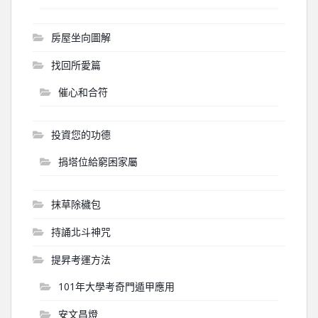
房屋坐向圖解
找回所愛篇
催心和合符
投資您的功德
捐塔位給窮困家屬
抹草除穢包
持誦北斗神咒
提昇考運方法
101年大學考奇門遁甲應用
安文昌燈