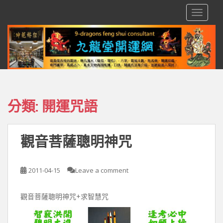
S
TOGGLE
k
i
p
t
o
m
a
i
分類:
開運咒語
n
c
o
觀音菩薩聰明神咒
n
t
e
2011-04-15
Leave a comment
n
t
觀音菩薩聰明神咒+求智慧咒