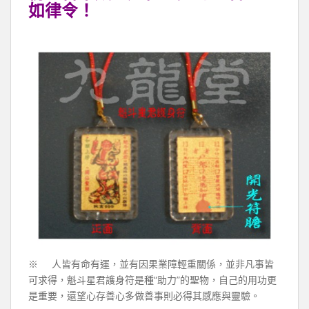
如律令！
※ 人皆有命有運，並有因果業障輕重關係，並非凡事皆
可求得，魁斗星君護身符是種“助力”的聖物，自己的用功更
是重要，還望心存善心多做善事則必得其感應與靈驗。