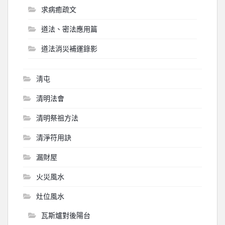
求病癒疏文
道法、密法應用篇
道法消災補運錄影
淸屯
清明法會
清明祭祖方法
清淨符用訣
漏財屋
火災風水
灶位風水
瓦斯爐對後陽台