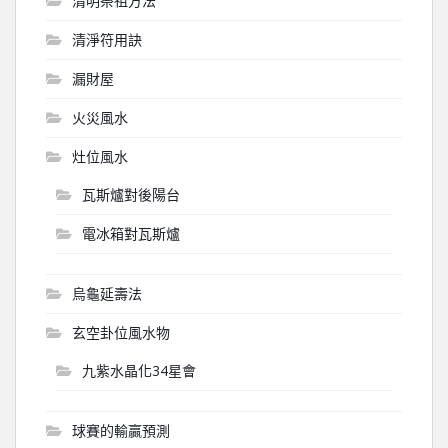
清明祭祖方法
清淨符用訣
漏財屋
火災風水
灶位風水
瓦斯爐對後陽台
電冰箱對瓦斯爐
烏龜延壽法
玄空卦位風水物
九紫水晶化34星會
球賽的輸贏預測