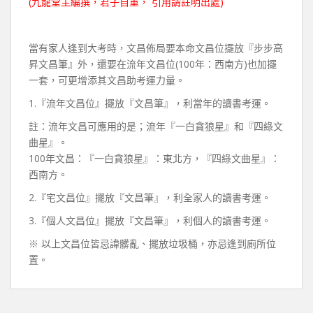
(九龍堂主編撰，君子自重， 引用請註明出處)
當有家人逢到大考時，文昌佈局要本命文昌位擺放『步步高
昇文昌筆』外，還要在流年文昌位(100年：西南方)也加擺
一套，可更增添其文昌助考運力量。
1.『流年文昌位』擺放『文昌筆』，利當年的讀書考運。
註：流年文昌可應用的是；流年『一白貪狼星』和『四綠文
曲星』。
100年文昌：『一白貪狼星』：東北方，『四綠文曲星』：
西南方。
2.『宅文昌位』擺放『文昌筆』，利全家人的讀書考運。
3.『個人文昌位』擺放『文昌筆』，利個人的讀書考運。
※ 以上文昌位皆忌諱髒亂、擺放垃圾桶，亦忌逢到廁所位
置。