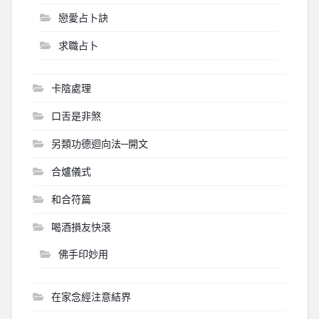
戀愛占卜訣
求職占卜
卡陰處理
口舌是非煞
另類功德迴向法─開文
合爐儀式
和合符篇
喝酒損友快滾
佛手印妙用
在家念經注意結界