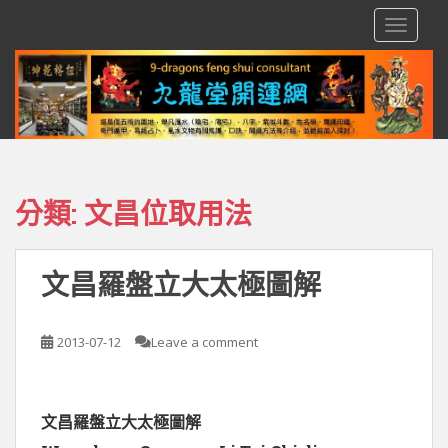
S
TOGGLE
k
i
p
t
o
m
a
i
分類:
文昌位取用法
n
c
o
文昌羅盤立大太極圖解
n
t
e
2013-07-12
Leave a comment
n
t
文昌羅盤立大太極圖解