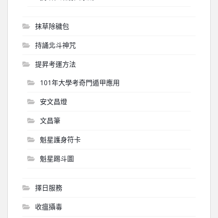
抹草除穢包
持誦北斗神咒
提昇考運方法
101年大學考奇門遁甲應用
安文昌燈
文昌筆
魁星護身符卡
魁星踢斗圖
擇日服務
收瘟攝毒