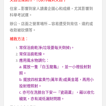
住家→影響到家人讀書企圖心和成績，尤其影響到
科舉考試運。
辦公、店面之營業場所→容易遭受到背信、違約或
收款被砍價等。
補救方法：
常保浴廁乾淨
垃圾要每天倒掉
。
(
)
常保浴廁乾燥。
應用風水物調化：
a.
擺放一隻『白玉龍龜』，並一小燈投射對
照。
b.
擺放四枝富貴竹
萬年青
或黃金葛，再用小
(
)
投射燈照射。
c.
亦可在洗臉台下安一『瓷葫蘆』，藉以收化
穢氣，亦有減低漏財問題。