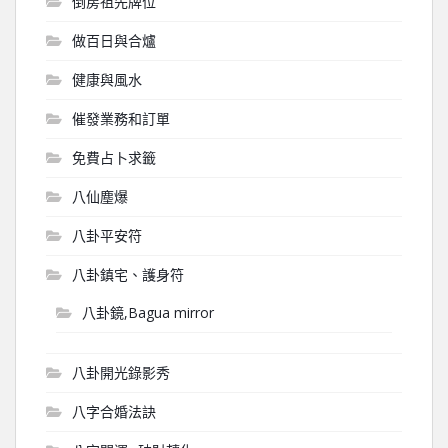
倒房祖先牌位
做百日與合爐
健康與風水
催發業務和訂單
免費占卜求籤
八仙塵爆
八卦平安符
八卦鎮宅、護身符
八卦鏡,Bagua mirror
八卦開光錄影秀
八字合婚法訣