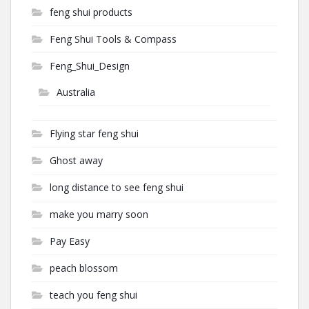
feng shui products
Feng Shui Tools & Compass
Feng_Shui_Design
Australia
Flying star feng shui
Ghost away
long distance to see feng shui
make you marry soon
Pay Easy
peach blossom
teach you feng shui