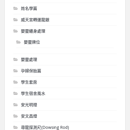
姓名學篇
威天宮轉運龍銀
嬰靈纏身處理
嬰靈牌位
嬰靈處理
孕婦保胎篇
學生套房
學生宿舍風水
安光明燈
安文昌燈
尋龍探測尺(Dowsing Rod)