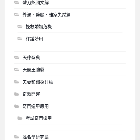
壁刀煞圖文解
外遇、劈腿、離家失蹤篇
挽救婚姻危機
秤錘妙用
天律聖典
天霸王貔貅
夫妻和諧探討篇
奇遁開運
奇門遁甲應用
考試奇門遁甲
姓名學研究篇