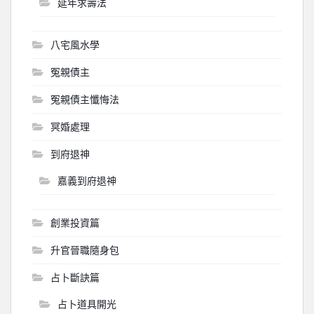
延年求壽法
八宅風水學
冤親債主
冤親債主懺悔法
冥婚處理
到府退神
嘉義到府退神
創業投資篇
升官晉職隨身包
占卜斷訣篇
占卜道具開光