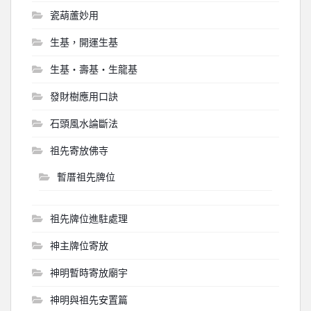
瓷葫蘆妙用
生基，開運生基
生基‧壽基‧生龍基
發財樹應用口訣
石頭風水論斷法
祖先寄放佛寺
暫厝祖先牌位
祖先牌位進駐處理
神主牌位寄放
神明暫時寄放廟宇
神明與祖先安置篇