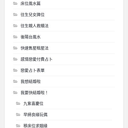
床位風水篇
往生兒女牌位
往生親人救贖法
後陽台風水
快速售屋租屋法
感情戀愛付費占卜
戀愛占卜表單
我想結婚啦
我要快結婚啦！
九紫喜慶位
早締良緣玩偶
移床位求姻緣