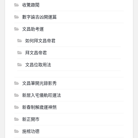
收驚趣聞
數字論吉凶開運篇
文昌助考運
如何拜文昌帝君
拜文昌帝君
文昌位取用法
文昌筆開光錄影秀
新居入宅儀軌旺運法
新春制解歲運神煞
新正開市
施棺功德