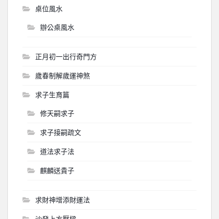
桌位風水
辦公桌風水
正月初一出行奇門方
歲春制解歲運神煞
求子生育篇
修天嗣求子
求子接嗣疏文
道法求子法
麒麟送貴子
求財神增添財運法
沙發上方壓樑