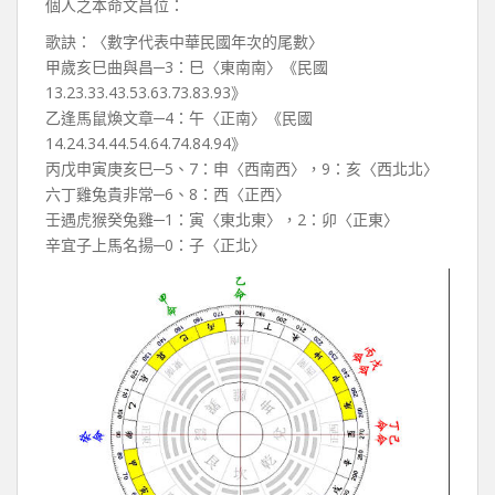
個人之本命文昌位：
歌訣：〈數字代表中華民國年次的尾數〉
甲歲亥巳曲與昌─3：巳〈東南南〉《民國
13.23.33.43.53.63.73.83.93》
乙逢馬鼠煥文章─4：午〈正南〉《民國
14.24.34.44.54.64.74.84.94》
丙戊申寅庚亥巳─5、7：申〈西南西〉，9：亥〈西北北〉
六丁雞兔貴非常─6、8：西〈正西〉
壬遇虎猴癸兔雞─1：寅〈東北東〉，2：卯〈正東〉
辛宜子上馬名揚─0：子〈正北〉