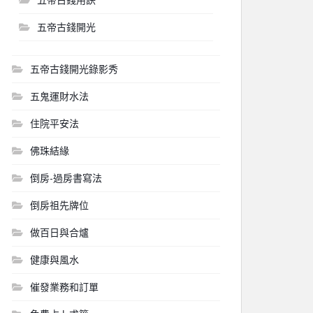
五帝古錢開光
五帝古錢開光錄影秀
五鬼運財水法
住院平安法
佛珠結緣
倒房-過房書寫法
倒房祖先牌位
做百日與合爐
健康與風水
催發業務和訂單