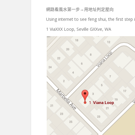
網路看風水第一步→用地址判定屋向
Using internet to see feng shui, the first step
1 ViaXXX Loop, Seville GXXve, WA