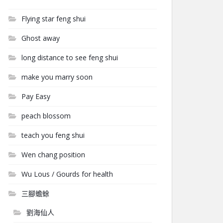
Flying star feng shui
Ghost away
long distance to see feng shui
make you marry soon
Pay Easy
peach blossom
teach you feng shui
Wen chang position
Wu Lous / Gourds for health
三腳蟾蜍
劉海仙人