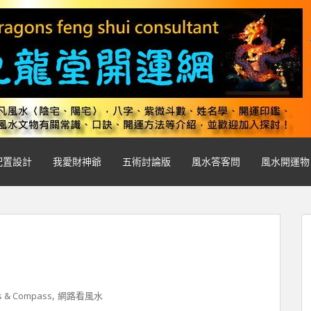
配置設計
我愛財神爺
五術討論版
風水答客問
風水開運物
,
ls & Compass
網路看風水