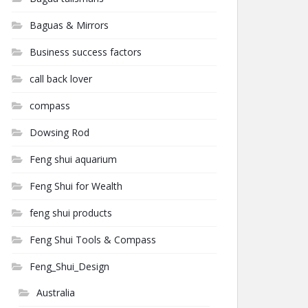
Baguas & Mirrors
Business success factors
call back lover
compass
Dowsing Rod
Feng shui aquarium
Feng Shui for Wealth
feng shui products
Feng Shui Tools & Compass
Feng_Shui_Design
Australia