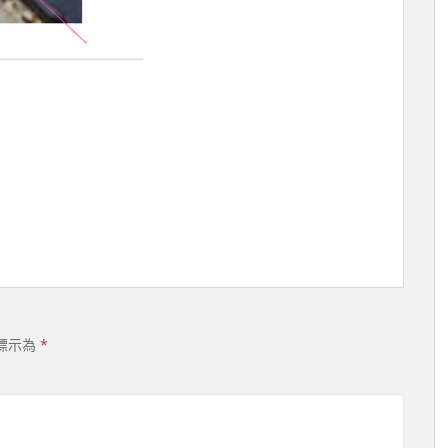
標示為
*