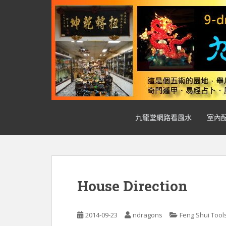
S
k
i
p
t
o
m
a
i
n
九龍堂網路看風水
室內
c
o
n
t
e
n
House Direction
t
2014-09-23
ndragons
Feng Shui Too