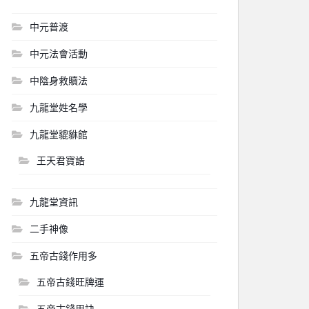
中元普渡
中元法會活動
中陰身救贖法
九龍堂姓名學
九龍堂貔貅館
王天君寶誥
九龍堂資訊
二手神像
五帝古錢作用多
五帝古錢旺牌運
五帝古錢用訣