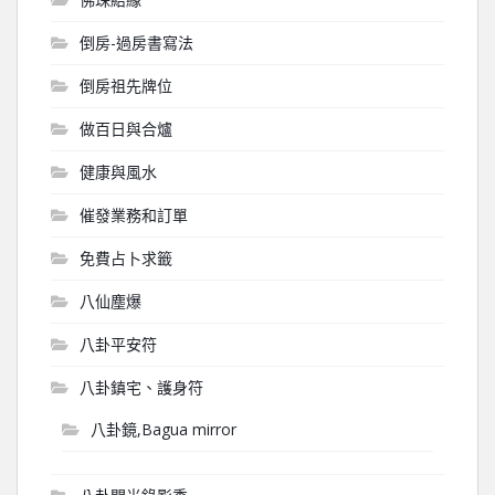
倒房-過房書寫法
倒房祖先牌位
做百日與合爐
健康與風水
催發業務和訂單
免費占卜求籤
八仙塵爆
八卦平安符
八卦鎮宅、護身符
八卦鏡,Bagua mirror