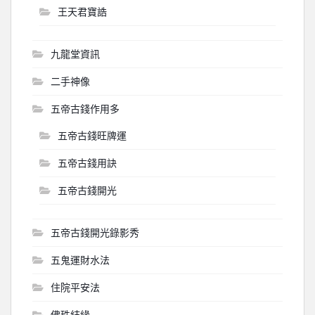
王天君寶誥
九龍堂資訊
二手神像
五帝古錢作用多
五帝古錢旺牌運
五帝古錢用訣
五帝古錢開光
五帝古錢開光錄影秀
五鬼運財水法
住院平安法
佛珠結緣