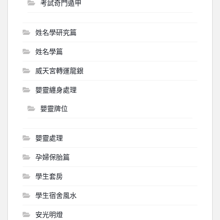
考試奇門遁甲
姓名學研究篇
姓名學篇
威天宮轉運龍銀
嬰靈纏身處理
嬰靈牌位
嬰靈處理
孕婦保胎篇
學生套房
學生宿舍風水
安光明燈