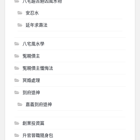
八宅趨吉避凶風水物
安忍水
延年求壽法
八宅風水學
冤親債主
冤親債主懺悔法
冥婚處理
到府退神
嘉義到府退神
創業投資篇
升官晉職隨身包