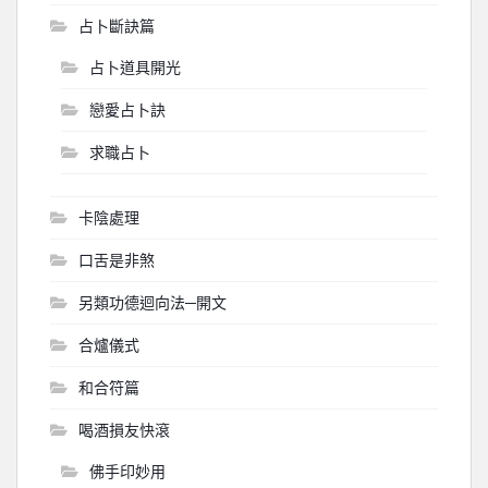
占卜斷訣篇
占卜道具開光
戀愛占卜訣
求職占卜
卡陰處理
口舌是非煞
另類功德迴向法─開文
合爐儀式
和合符篇
喝酒損友快滾
佛手印妙用