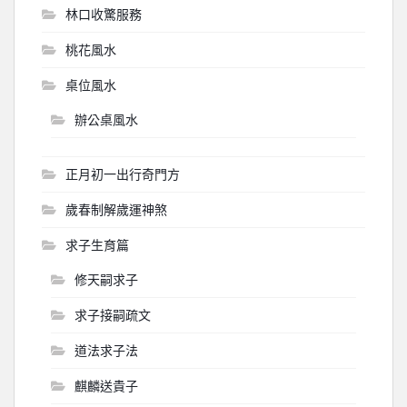
林口收驚服務
桃花風水
桌位風水
辦公桌風水
正月初一出行奇門方
歲春制解歲運神煞
求子生育篇
修天嗣求子
求子接嗣疏文
道法求子法
麒麟送貴子