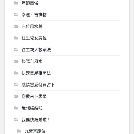
年節風俗
幸運、吉祥物
床位風水篇
往生兒女牌位
往生親人救贖法
後陽台風水
快速售屋租屋法
感情戀愛付費占卜
戀愛占卜表單
我想結婚啦
我要快結婚啦！
九紫喜慶位