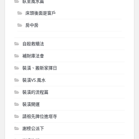
臥室風水篇
床頭後面是窗戶
房中房
自殺救贖法
補財庫法會
裝潢、搬新家擇日
裝潢VS.風水
裝潢的流程篇
裝潢開運
請祖先牌位進塔寺
謝榜公派下