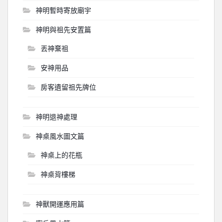
神明暫時寄放廟宇
神明與祖先安置篇
丟神棄祖
安神用品
房客遺留祖先牌位
神明退神處理
神桌風水圖文篇
神桌上的花瓶
神桌背樓梯
神獸開運應用篇