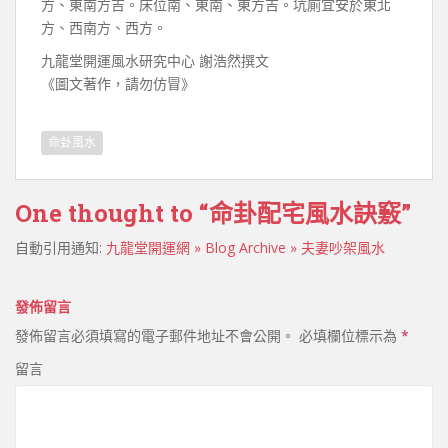
方、東南方吉。床位南、東南、東方吉。坑廁宜安於東北
方、西南方、西方。
九龍堂開運風水研究中心 謝浩然撰文
《圖文著作，請勿仿冒》
命卦風水
One thought to “命卦配宅風水訣竅”
自動引用通知:
九龍堂開運網 » Blog Archive » 夫妻吵架風水
發佈留言
發佈留言必須填寫的電子郵件地址不會公開。
必填欄位標示為
*
留言