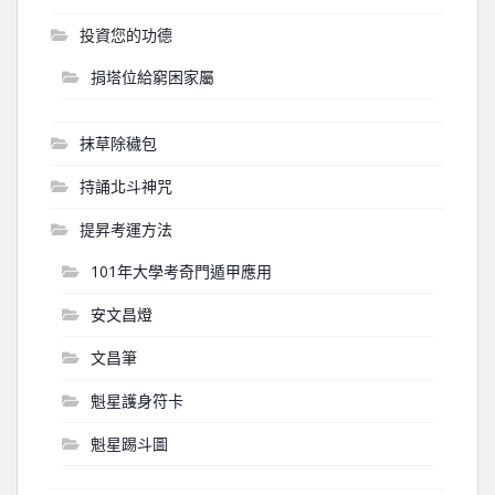
投資您的功德
捐塔位給窮困家屬
抹草除穢包
持誦北斗神咒
提昇考運方法
101年大學考奇門遁甲應用
安文昌燈
文昌筆
魁星護身符卡
魁星踢斗圖