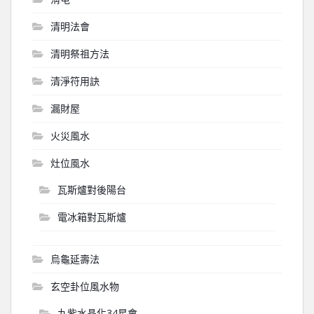
清明法會
清明祭祖方法
清淨符用訣
漏財屋
火災風水
灶位風水
瓦斯爐對後陽台
電冰箱對瓦斯爐
烏龜延壽法
玄空卦位風水物
九紫水晶化34星會