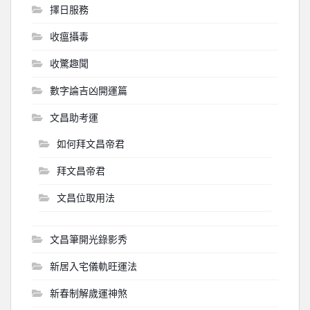
擇日服務
收瘟攝毒
收驚趣聞
數字論吉凶開運篇
文昌助考運
如何拜文昌帝君
拜文昌帝君
文昌位取用法
文昌筆開光錄影秀
新居入宅儀軌旺運法
新春制解歲運神煞