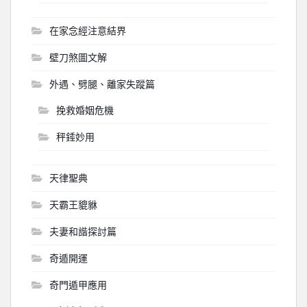
在家念經注意結界
壁刀煞圖文解
外遇、劈腿、離家失蹤篇
挽救婚姻危機
秤錘妙用
天律聖典
天霸王貔貅
夫妻和諧探討篇
奇遁開運
奇門遁甲應用