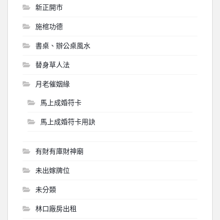
新正開市
施棺功德
書桌、辦公桌風水
替身草人法
月老催姻緣
馬上成婚符卡
馬上成婚符卡用訣
有財有庫財神廟
未出嫁牌位
未分類
林口廠房出租