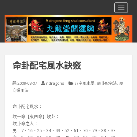
S
TOGGLE
k
i
p
t
o
m
a
i
命卦配宅風水訣竅
n
c
o
,
,
2009-08-07
ndragons
八宅風水學
命卦配宅法
屋
n
向選用法
t
e
命卦配宅風水：
n
t
坎一命【東四命】坎卦：
坎卦命之人：
男：7‧16‧25‧34‧43‧52‧61‧70‧79‧88‧97