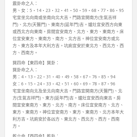
震卦命之人：
男、女：5‧14‧23‧32‧41‧50‧59‧68‧77‧86‧95
宅宜坐北向南或坐南向北大吉。門路宜開南方(生氣吉祥
門)、北方(天醫門)、東南方(延年門)吉。爐灶宜安西方向東
或西北方向東南。房間宜安南方、北方、東方、東南方。床
位宜安東方、東南方、南方、北方吉。神位宜安南方或北
方、東方及本年大利方吉。坑廁宜安於東北方、西北方、西
方、西南方。
巽四命【東四命】巽卦：
巽卦命之人：
男：4‧13‧22‧31‧40‧49‧58‧67‧76‧85‧94
女：6‧15‧24‧33‧42‧51‧60‧69‧78‧87‧96
宅宜坐南向北及坐北向南大吉。門路宜開南方(天醫門)、北
方(生氣吉祥門)、東方(延年門)吉。爐灶宜安西向東吉。房
間宜安東南方、東方、北方、南方。床位宜安南方、北方、
東方、東南方。神位宜安南方、東方、東南方、北方本年大
利方吉。坑廁安於各凶方、東北方、西北方、西方，西南
方。
乾六命【西四命】乾卦：