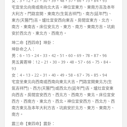
女：3‧12‧21‧30‧39‧48‧57‧66‧75‧84‧93
宅宜坐北向南或南向北大吉。神位宜東方、東南方吉及本年
大利方。門路宜開、東南方(生氣吉祥門)、南方(延年門)、
東方(天醫門)吉。爐灶宜安西向東吉。房間宜東方、北方、
南方、東南吉。床位安北方、東方、南方、東南方吉。坑廁
安於西北方、東北方、西南方。
坤二命【西四命】坤卦：
坤卦命之人：
男：6‧15‧24‧33‧42‧51‧60‧69‧78‧87‧96
男五黃寄坤：12‧21‧30‧39‧48‧57‧66‧75‧84‧
93
女：4‧13‧22‧31‧40‧49‧58‧67‧76‧85‧94
宅宜坐東北向西南或西南向東北大吉。門路宜開東北方(生
氣吉祥門)、西方(天醫門)或西北方(延年門)吉。爐灶宜安東
向西吉。房間宜安西方、西北方、西南方、東北。床位宜安
西方、西南方、東北方、西北。神位宜安西方、西北方、西
南方東北及本年大利方吉，坑廁安於北方、東方、東南方、
南方。
震三命【東四命】震卦：