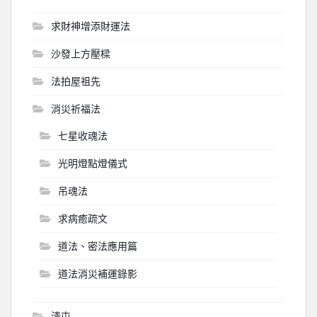
求財神增添財運法
沙發上方壓樑
法拍屋祖先
消災祈福法
七星收魂法
光明燈點燈儀式
吊魂法
求病癒疏文
道法、密法應用篇
道法消災補運錄影
淸屯