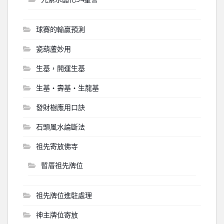
球賽的輸贏預測
瓷葫蘆妙用
生基，開運生基
生基‧壽基‧生龍基
發財樹應用口訣
石頭風水論斷法
祖先寄放佛寺
暫厝祖先牌位
祖先牌位進駐處理
神主牌位寄放