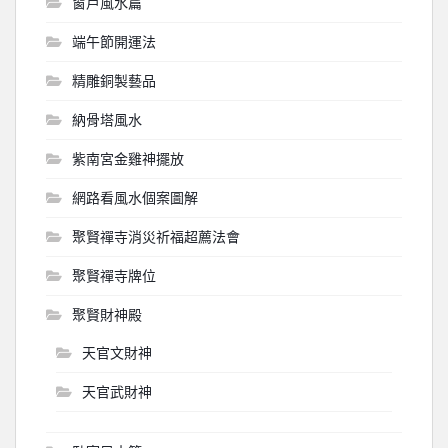
窗戶風水篇
端午節開運法
精雕銅製藝品
納骨塔風水
紫南宮金雞神擺放
網路看風水個案圖解
聚賢禪寺消災祈福超薦法會
聚賢禪寺牌位
聚賢財神殿
天官文財神
天官武財神