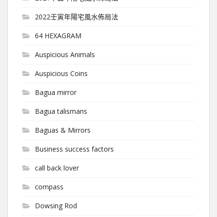
2022壬寅年陽宅風水佈局法
64 HEXAGRAM
Auspicious Animals
Auspicious Coins
Bagua mirror
Bagua talismans
Baguas & Mirrors
Business success factors
call back lover
compass
Dowsing Rod