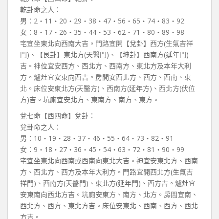
乾卦命之人：
男：2‧11‧20‧29‧38‧47‧56‧65‧74‧83‧92
女：8‧17‧26‧35‧44‧53‧62‧71‧80‧89‧98
宅宜坐東北向西南大吉。門路宜開【兌卦】西方(生氣吉祥
門)、【艮卦】東北方(天醫門)、【坤卦】西南方(延年門)
吉。神位宜安西方、西北方、西南方、東北方及本年大利
方。爐灶宜安東向西吉。房間安西北方、西方、西南、東
北。床位安東北方(天醫方)、西南方(延年方)、西北方(伏位
方)吉。坑廁宜安北方、東南方、南方、東方。
兌七命【西四命】兌卦：
兌卦命之人：
男：10‧19‧28‧37‧46‧55‧64‧73‧82‧91
女：9‧18‧27‧36‧45‧54‧63‧72‧81‧90‧99
宅宜坐東北向西南或西南向東北大吉。神宜安東北方、西南
方、西北方、西方及本年大利方。門路宜開西北方(生氣吉
祥門)、西南方(天醫門)、東北方(延年門)、西方吉。爐灶宜
安東南向西北方吉。坑廁安東方、南方、北方。房間宜南、
西北方、西方、東北方吉。床位安東北、西南、西方、西北
方吉。