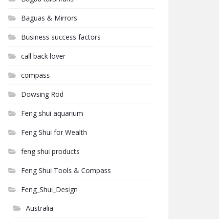
Baguas & Mirrors
Business success factors
call back lover
compass
Dowsing Rod
Feng shui aquarium
Feng Shui for Wealth
feng shui products
Feng Shui Tools & Compass
Feng_Shui_Design
Australia