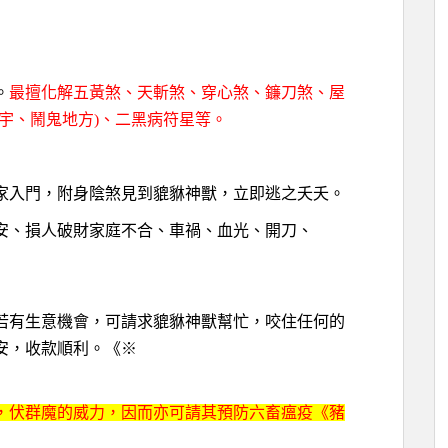
。
最擅化解五黃煞、天斬煞、穿心煞、鐮刀煞、屋
宇、鬧鬼地方
)
、二黑病符星等。
家入門，附身陰煞見到貔貅神獸，立即逃之夭夭。
安、損人破財家庭不合、車禍、血光、開刀、
若有生意機會，可請求貔貅神獸幫忙，咬住任何的
安，收款順利。《※
，伏群魔的威力，因而亦可請其預防六畜瘟疫《豬