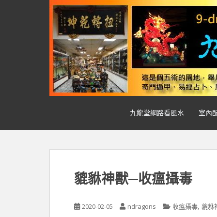
S
k
i
p
t
o
m
a
i
n
九龍堂網路看風水
室內
c
o
n
t
e
n
貔貅神獸─收瘟攝毒
t
,
2020-02-05
ndragons
收瘟攝毒
貔貅