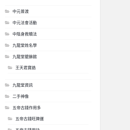
中元普渡
中元法會活動
中陰身救贖法
九龍堂姓名學
九龍堂貔貅館
王天君寶誥
九龍堂資訊
二手神像
五帝古錢作用多
五帝古錢旺牌運
五帝古錢用訣