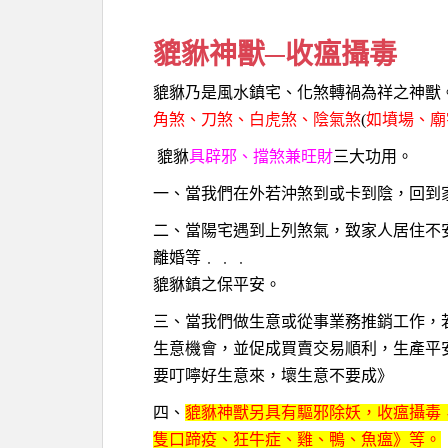
貔貅神獸─收瘟攝毒
貔貅乃是風水鎮宅、化煞轉禍為祥之神獸
角煞、刀煞、白虎煞、陰氣煞
(
如墳場、廟
貔貅
具辟邪、擋煞兼旺財
三大功用。
一、當我們在外若沖煞到或卡到陰，回到
二、當陽宅遇到上列煞氣，致家人居住不
離婚等﹒﹒﹒
貔貅鎮之保平安。
三、當我們做生意或從事業務推銷工作，
生意機會，並促成買賣交易順利，生產平
要叮嚀好生意來，壞生意不要成》
四、
貔貅神獸另具有驅邪除妖，收瘟攝毒
隻口蹄疫、狂牛症、雞、鴨、魚瘟》等。