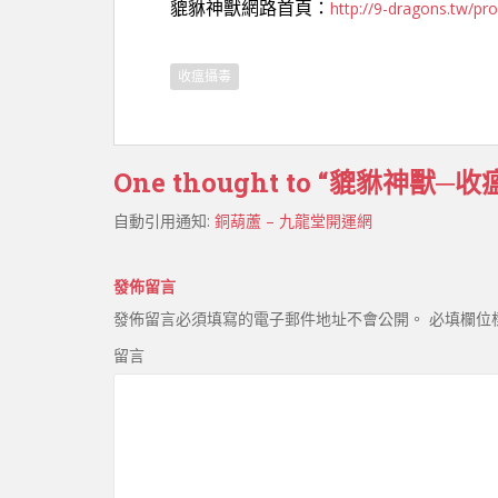
http://9-dragons.tw/pr
貔貅神獸網路首頁：
收瘟攝毒
One thought to “貔貅神獸─
自動引用通知:
銅葫蘆 – 九龍堂開運網
發佈留言
發佈留言必須填寫的電子郵件地址不會公開。
必填欄位
留言