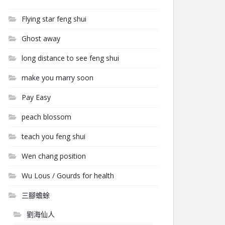
Flying star feng shui
Ghost away
long distance to see feng shui
make you marry soon
Pay Easy
peach blossom
teach you feng shui
Wen chang position
Wu Lous / Gourds for health
三腳蟾蜍
劉海仙人