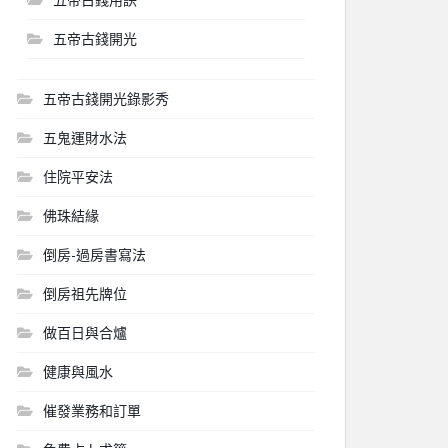
五帝古錢開光
五帝古錢開光錄影秀
五鬼運財水法
住院平安法
佛珠結緣
倒房-過房書寫法
倒房祖先牌位
做百日與合爐
健康與風水
催發業務和訂單