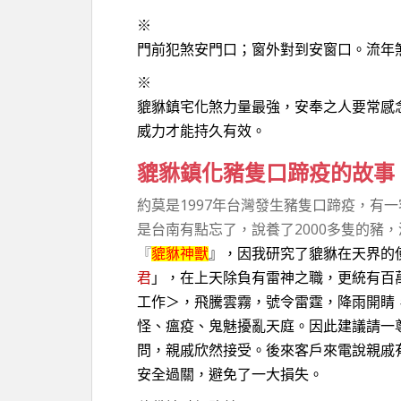
※
門前犯煞安門口；窗外對到安窗口。流年
※
貔貅鎮宅化煞力量最強，安奉之人要常感
威力才能持久有效。
貔貅鎮化豬隻口蹄疫的故事
約莫是1997年台灣發生豬隻口蹄疫，有
是台南有點忘了，說養了2000多隻的豬
『
貔貅神獸
』，因我研究了貔貅在天界的
君
」，在上天除負有雷神之職，更統有百
工作＞，飛騰雲霧，號令雷霆，降雨開睛
怪、瘟疫、鬼魅擾亂天庭。因此建議請一
問，親戚欣然接受。後來客戶來電說親戚
安全過關，避免了一大損失。