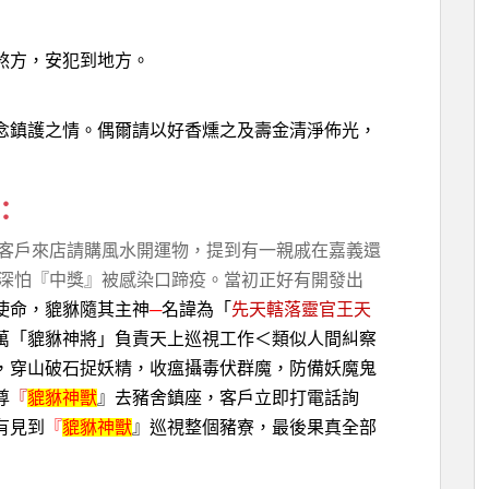
煞方，安犯到地方。
念鎮護之情。偶爾請以好香燻之及壽金清淨佈光，
：
一客戶來店請購風水開運物，提到有一親戚在嘉義還
，深怕『中獎』被感染口蹄疫。當初正好有開發出
使命，貔貅隨其主神
─
名諱為「
先天轄落靈官王天
萬「貔貅神將」負責天上巡視工作＜類似人間糾察
，穿山破石捉妖精，收瘟攝毒伏群魔，防備妖魔鬼
尊
『
貔貅神獸
』去豬舍鎮座，客戶立即打電話詢
有見到
『
貔貅神獸
』巡視整個豬寮，最後果真全部