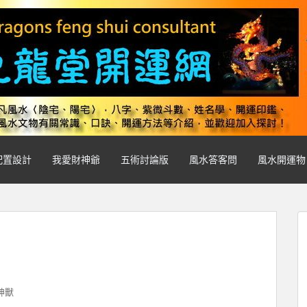
配置設計
我愛財神爺
五術討論版
風水答客問
風水開運物
神獸