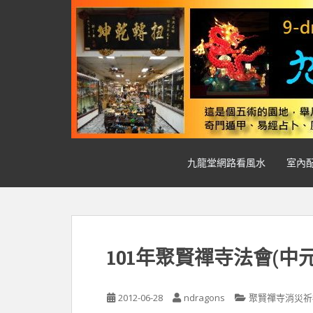
S
k
i
p
t
o
m
a
i
n
九龍堂網路看風水
室內
c
o
n
t
e
n
101年聚賢禪寺法會(中
t
2012-06-28
ndragons
聚賢禪寺消災祈