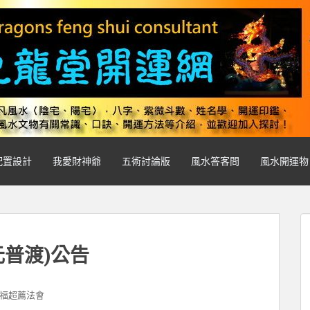
配置設計
我愛財神爺
五術討論版
風水答客問
風水開運物
元普渡)公告
福超薦法會