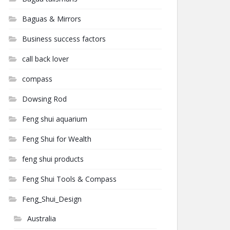
Baguas & Mirrors
Business success factors
call back lover
compass
Dowsing Rod
Feng shui aquarium
Feng Shui for Wealth
feng shui products
Feng Shui Tools & Compass
Feng_Shui_Design
Australia