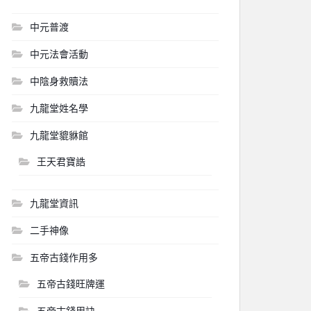
中元普渡
中元法會活動
中陰身救贖法
九龍堂姓名學
九龍堂貔貅館
王天君寶誥
九龍堂資訊
二手神像
五帝古錢作用多
五帝古錢旺牌運
五帝古錢用訣