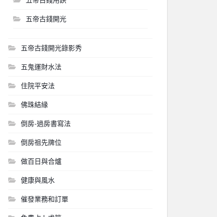
五帝古錢開光
五帝古錢開光錄影秀
五鬼運財水法
住院平安法
佛珠結緣
倒房-過房書寫法
倒房祖先牌位
做百日與合爐
健康與風水
催發業務和訂單