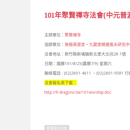
101年聚賢禪寺法會(中元普
主辦單位：
聚賢禪寺
協辦單位：
無極真道宮
‧
九龍堂開運風水研究中
法會地址：新竹縣新埔鎮新北里大北坑28-1號
日期：國曆101/8/25(農曆7/9) 星期六
聯絡電話 : (02)2601-4611 ‧(02)2601-9581
法會報名表下載：
http://9-dragons.tw/101worship.doc
聚賢禪寺法會