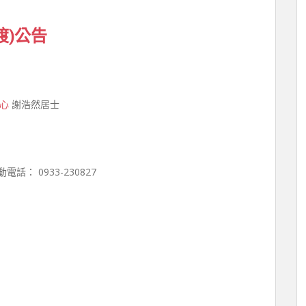
渡)公告
心
謝浩然居士
 行動電話： 0933-230827