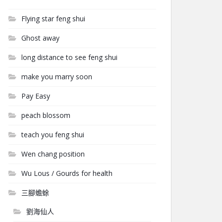
Flying star feng shui
Ghost away
long distance to see feng shui
make you marry soon
Pay Easy
peach blossom
teach you feng shui
Wen chang position
Wu Lous / Gourds for health
三腳蟾蜍
劉海仙人