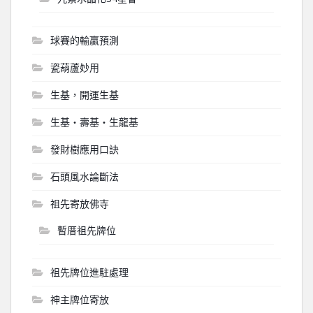
球賽的輸贏預測
瓷葫蘆妙用
生基，開運生基
生基‧壽基‧生龍基
發財樹應用口訣
石頭風水論斷法
祖先寄放佛寺
暫厝祖先牌位
祖先牌位進駐處理
神主牌位寄放