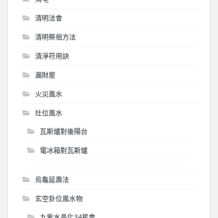
清明法會
清明祭祖方法
清淨符用訣
漏財屋
火災風水
灶位風水
瓦斯爐對後陽台
電冰箱對瓦斯爐
烏龜延壽法
玄空卦位風水物
九紫水晶化34星會