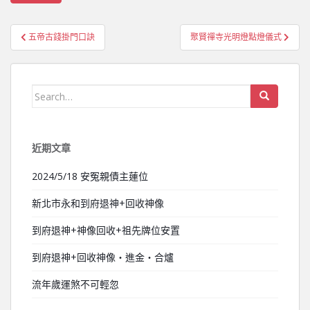
五帝古錢掛門口訣
聚賢禪寺光明燈點燈儀式
文章導覽
Search for:
近期文章
2024/5/18 安冤親債主蓮位
新北市永和到府退神+回收神像
到府退神+神像回收+祖先牌位安置
到府退神+回收神像‧進金‧合爐
流年歲運煞不可輕忽