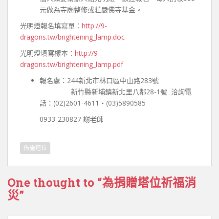
元做為寺廟整修或莊嚴佛寺基金。
光明燈報名填寫單：
http://9-
dragons.tw/brightening_lamp.doc
光明燈填寫樣本：
http://9-
dragons.tw/brightening_lamp.pdf
報名處：244新北市林口區中山路283號
新竹縣新埔鎮新北里八鄰28-1號 洽詢電
話：(02)2601-4611‧(03)5890585
0933-230827 謝老師
佈施塔位
One thought to “為捐贈塔位祈福消
災”