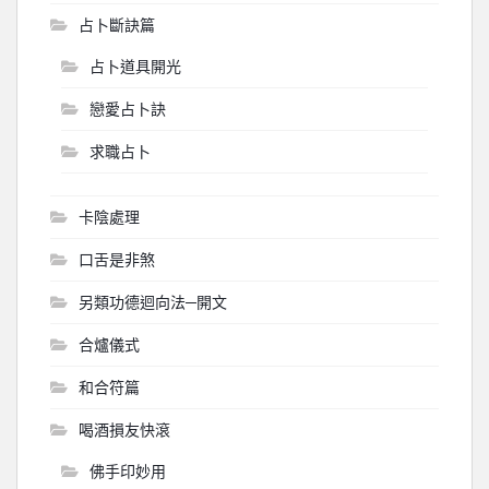
占卜斷訣篇
占卜道具開光
戀愛占卜訣
求職占卜
卡陰處理
口舌是非煞
另類功德迴向法─開文
合爐儀式
和合符篇
喝酒損友快滾
佛手印妙用