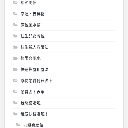
年節風俗
幸運、吉祥物
床位風水篇
往生兒女牌位
往生親人救贖法
後陽台風水
快速售屋租屋法
感情戀愛付費占卜
戀愛占卜表單
我想結婚啦
我要快結婚啦！
九紫喜慶位