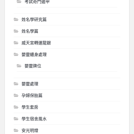
考試奇門遁甲
姓名學研究篇
姓名學篇
威天宮轉運龍銀
嬰靈纏身處理
嬰靈牌位
嬰靈處理
孕婦保胎篇
學生套房
學生宿舍風水
安光明燈