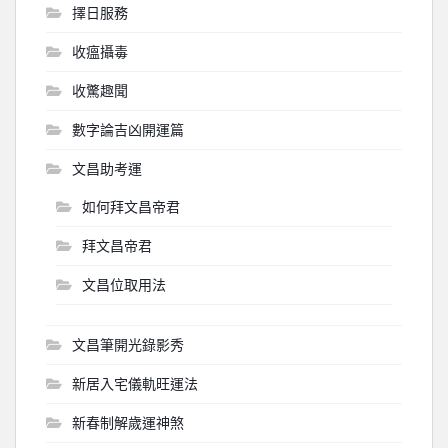
擇日服務
收瘟攝毒
收驚趣聞
數字論吉凶開運篇
文昌助考運
如何拜文昌帝君
拜文昌帝君
文昌位取用法
文昌筆開光錄影秀
新居入宅儀軌旺運法
新春制解歲運神煞