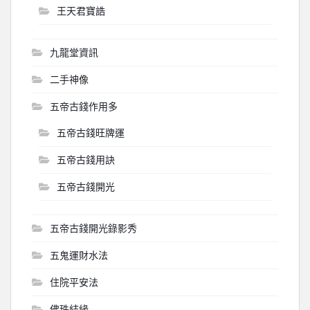
王天君寶誥
九龍堂資訊
二手神像
五帝古錢作用多
五帝古錢旺牌運
五帝古錢用訣
五帝古錢開光
五帝古錢開光錄影秀
五鬼運財水法
住院平安法
佛珠結緣