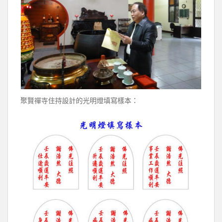
聚賢禪寺住持設計的光明燈填寫樣本：