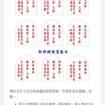
預計正月十五日再為護持信眾舉辦『壬辰年消災補運』活
動。
個人如要幫家人點光明燈，歡迎報名，每人酌收500