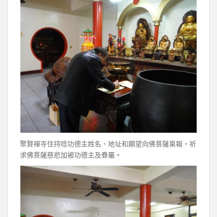
聚賢禪寺住持唸功德主姓名、地址和願望向佛菩薩稟報，祈
求佛菩薩慈悲加被功德主及眷屬。