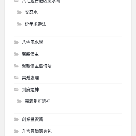
八宅趨吉避凶風水物
安忍水
延年求壽法
八宅風水學
冤親債主
冤親債主懺悔法
冥婚處理
到府退神
嘉義到府退神
創業投資篇
升官晉職隨身包