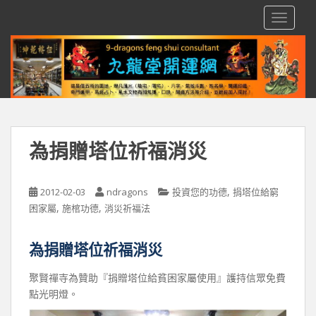
S
TOGGLE
k
i
p
t
o
m
a
i
為捐贈塔位祈福消災
n
c
o
,
2012-02-03
ndragons
投資您的功德
捐塔位給窮
n
,
,
困家屬
施棺功德
消災祈福法
t
e
為捐贈塔位祈福消災
n
t
聚賢禪寺為贊助『捐贈塔位給貧困家屬使用』護持信眾免費
點光明燈。