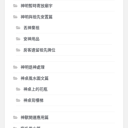
神明暫時寄放廟宇
神明與祖先安置篇
丟神棄祖
安神用品
房客遺留祖先牌位
神明退神處理
神桌風水圖文篇
神桌上的花瓶
神桌背樓梯
神獸開運應用篇