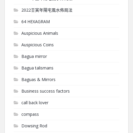
2022壬寅年陽宅風水佈局法
64 HEXAGRAM
Auspicious Animals
Auspicious Coins
Bagua mirror
Bagua talismans
Baguas & Mirrors
Business success factors
call back lover
compass
Dowsing Rod