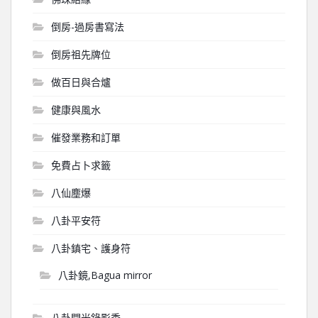
倒房-過房書寫法
倒房祖先牌位
做百日與合爐
健康與風水
催發業務和訂單
免費占卜求籤
八仙塵爆
八卦平安符
八卦鎮宅、護身符
八卦鏡,Bagua mirror
八卦開光錄影秀