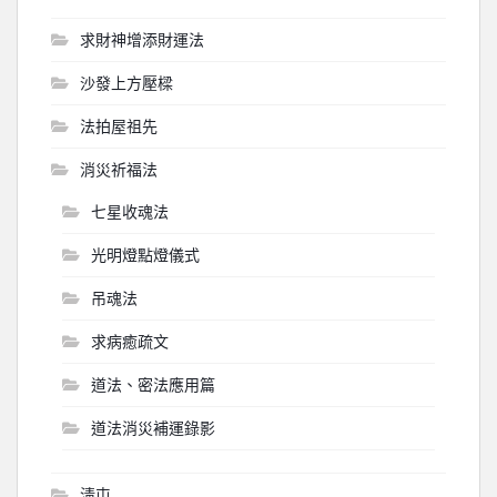
求財神增添財運法
沙發上方壓樑
法拍屋祖先
消災祈福法
七星收魂法
光明燈點燈儀式
吊魂法
求病癒疏文
道法、密法應用篇
道法消災補運錄影
淸屯