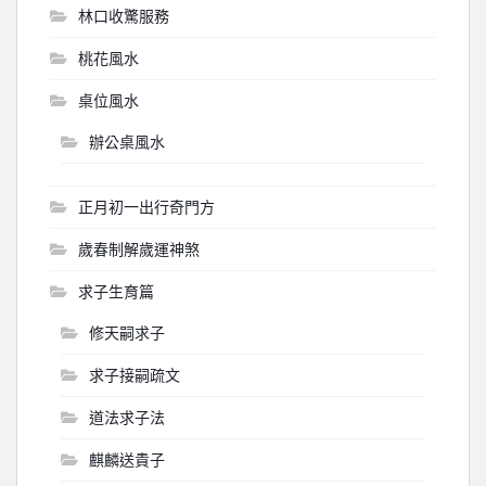
林口收驚服務
桃花風水
桌位風水
辦公桌風水
正月初一出行奇門方
歲春制解歲運神煞
求子生育篇
修天嗣求子
求子接嗣疏文
道法求子法
麒麟送貴子