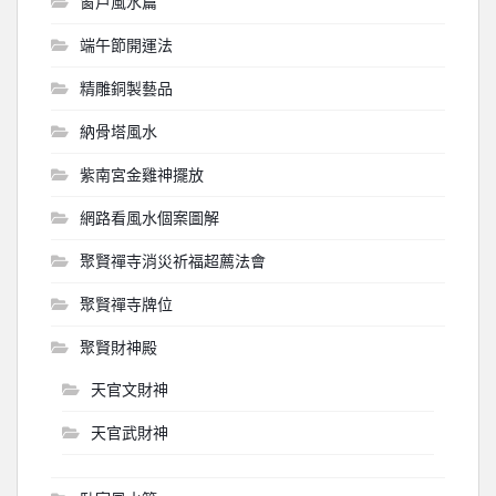
窗戶風水篇
端午節開運法
精雕銅製藝品
納骨塔風水
紫南宮金雞神擺放
網路看風水個案圖解
聚賢禪寺消災祈福超薦法會
聚賢禪寺牌位
聚賢財神殿
天官文財神
天官武財神