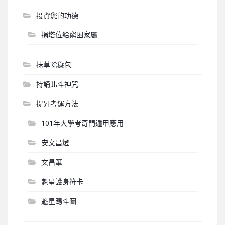
投資您的功德
捐塔位給窮困家屬
抹草除穢包
持誦北斗神咒
提昇考運方法
101年大學考奇門遁甲應用
安文昌燈
文昌筆
魁星護身符卡
魁星踢斗圖