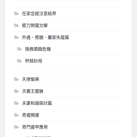
在家念經注意結界
壁刀煞圖文解
外遇、劈腿、離家失蹤篇
挽救婚姻危機
秤錘妙用
天律聖典
天霸王貔貅
夫妻和諧探討篇
奇遁開運
奇門遁甲應用