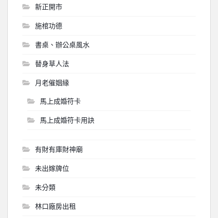
新正開市
施棺功德
書桌、辦公桌風水
替身草人法
月老催姻緣
馬上成婚符卡
馬上成婚符卡用訣
有財有庫財神廟
未出嫁牌位
未分類
林口廠房出租