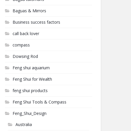
Baguas & Mirrors
Business success factors
call back lover
compass
Dowsing Rod
Feng shui aquarium
Feng Shui for Wealth
feng shui products
Feng Shui Tools & Compass
Feng_Shui_Design
Australia