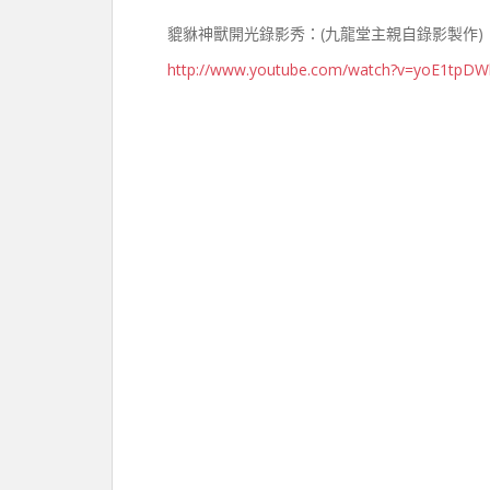
貔貅神獸開光錄影秀：(九龍堂主親自錄影製作)
http://www.youtube.com/watch?v=yoE1tpDW