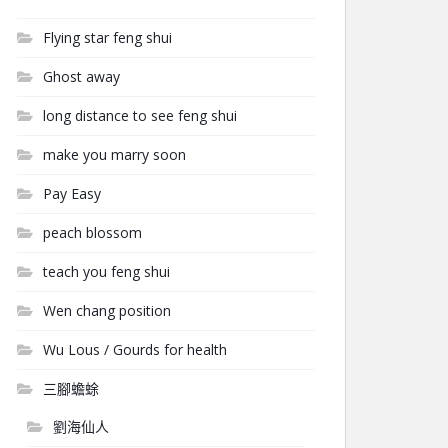
Flying star feng shui
Ghost away
long distance to see feng shui
make you marry soon
Pay Easy
peach blossom
teach you feng shui
Wen chang position
Wu Lous / Gourds for health
三腳蟾蜍
劉海仙人