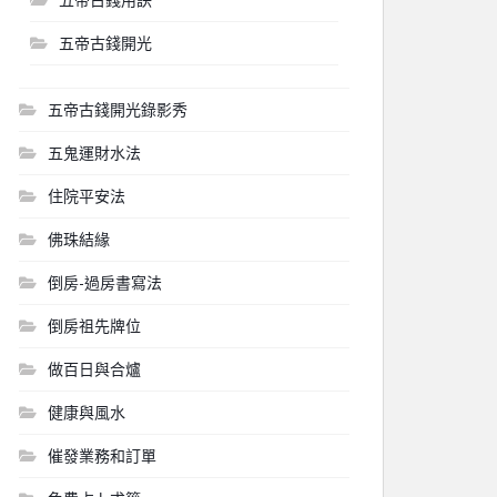
五帝古錢開光
五帝古錢開光錄影秀
五鬼運財水法
住院平安法
佛珠結緣
倒房-過房書寫法
倒房祖先牌位
做百日與合爐
健康與風水
催發業務和訂單