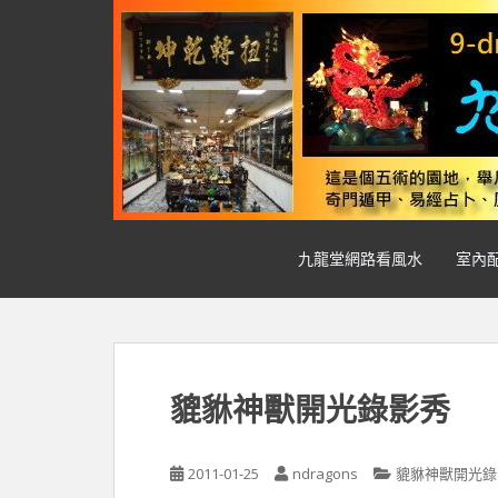
S
k
i
p
t
o
m
a
i
n
九龍堂網路看風水
室內
c
o
n
t
e
n
貔貅神獸開光錄影秀
t
2011-01-25
ndragons
貔貅神獸開光錄