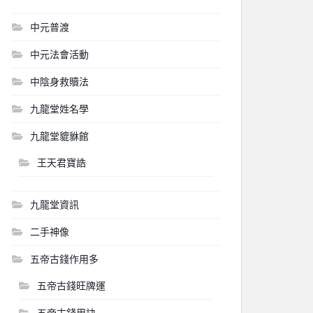
中元普渡
中元法會活動
中陰身救贖法
九龍堂姓名學
九龍堂貔貅館
王天君寶誥
九龍堂資訊
二手神像
五帝古錢作用多
五帝古錢旺牌運
五帝古錢用訣