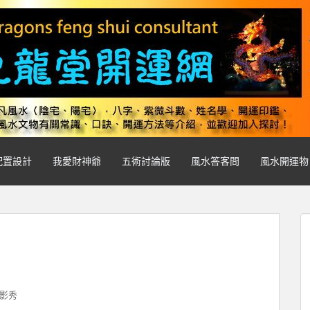
配置設計
我愛財神爺
五術討論版
風水答客問
風水開運物
影秀