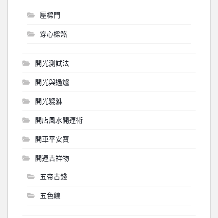
壓樑門
穿心樑煞
開光測試法
開光與過爐
開光貔貅
開店風水開運術
開車平安寶
開運吉祥物
五帝古錢
五色線