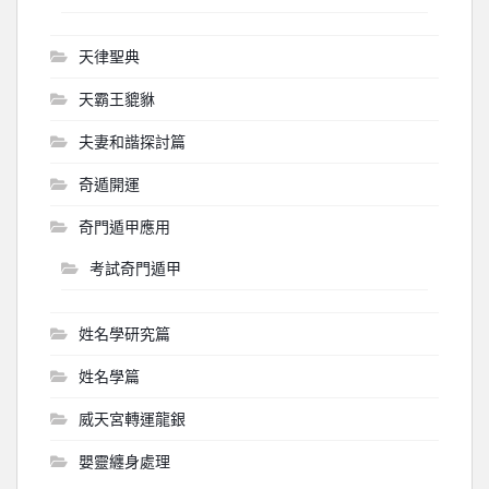
天律聖典
天霸王貔貅
夫妻和諧探討篇
奇遁開運
奇門遁甲應用
考試奇門遁甲
姓名學研究篇
姓名學篇
威天宮轉運龍銀
嬰靈纏身處理