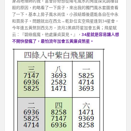
身為地理師的我，當會好奇想從陽宅風水的角度探究跳樓自
殺的原因，約略看了一下房子，來出我的獨門風水套圖查看
了一下。基本上房子風水尚佳，小孩結婚後還能各自在中永
和買房子。問題就出在西北→乾卦位玄空飛星逢到34星會，
今年逢五黃煞到西北方，流月2黑病符星加會五黃；飛星賦
云：『碧綠瘋魔，他處廉貞莫見。』，
34星就是容易讓人想
不開快發瘋了，最怕流年加會五黃廉貞煞星。