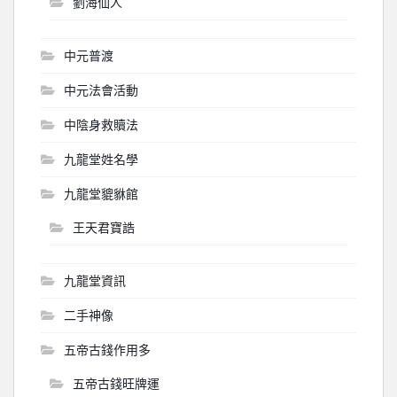
劉海仙人
中元普渡
中元法會活動
中陰身救贖法
九龍堂姓名學
九龍堂貔貅館
王天君寶誥
九龍堂資訊
二手神像
五帝古錢作用多
五帝古錢旺牌運