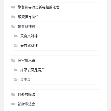
聚賢禪寺消災祈福超薦法會
聚賢禪寺牌位
聚賢財神殿
天官文財神
天官武財神
臥室風水篇
床頭後面是窗戶
房中房
自殺救贖法
補財庫法會