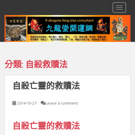
S
TOGGLE
k
i
p
t
o
m
a
i
分類:
自殺救贖法
n
c
o
自殺亡靈的救贖法
n
t
e
2014-10-27
Leave a comment
n
t
自殺亡靈的救贖法