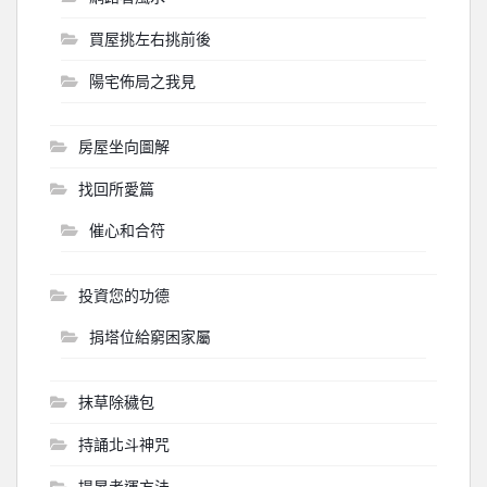
買屋挑左右挑前後
陽宅佈局之我見
房屋坐向圖解
找回所愛篇
催心和合符
投資您的功德
捐塔位給窮困家屬
抹草除穢包
持誦北斗神咒
提昇考運方法