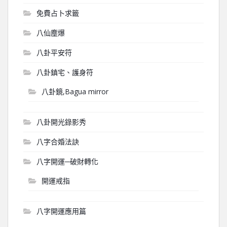
免費占卜求籤
八仙塵爆
八卦平安符
八卦鎮宅、護身符
八卦鏡,Bagua mirror
八卦開光錄影秀
八字合婚法訣
八字開運─破財轉化
開運戒指
八字開運應用篇