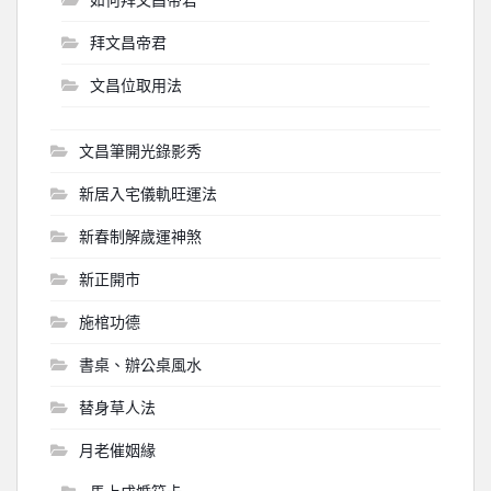
拜文昌帝君
文昌位取用法
文昌筆開光錄影秀
新居入宅儀軌旺運法
新春制解歲運神煞
新正開市
施棺功德
書桌、辦公桌風水
替身草人法
月老催姻緣