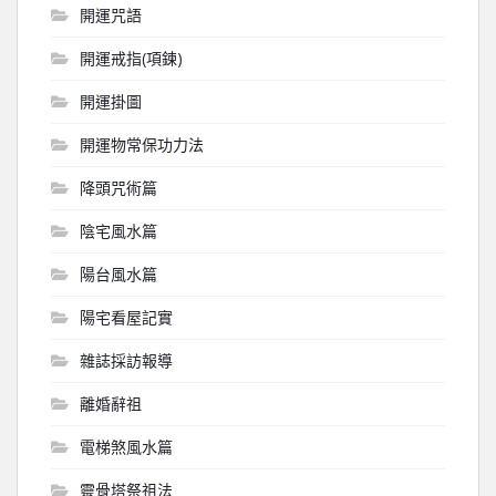
開運咒語
開運戒指(項鍊)
開運掛圖
開運物常保功力法
降頭咒術篇
陰宅風水篇
陽台風水篇
陽宅看屋記實
雜誌採訪報導
離婚辭祖
電梯煞風水篇
靈骨塔祭祖法