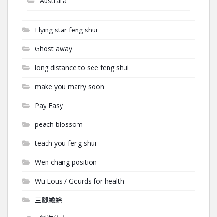
Australia
Flying star feng shui
Ghost away
long distance to see feng shui
make you marry soon
Pay Easy
peach blossom
teach you feng shui
Wen chang position
Wu Lous / Gourds for health
三腳蟾蜍