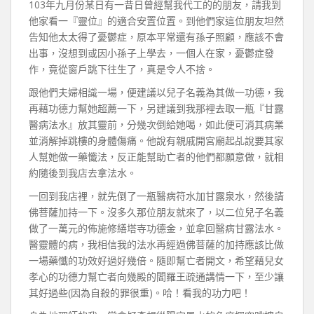
103年九月份某日有一昔日曾經幫我代工的的朋友，請我到
他家看一『靈位』的適合安置位置。到他們家這位朋友坦然
告知他太太得了憂鬱症，原本平常還有孫子照顧，應該不會
出事，沒想到或因小孫子上學去，一個人在家，憂鬱症發
作，竟從窗戶跳下往生了，真是令人不捨。
跟他們夫婦相識一場，便建議以兒子名義為其做一功德，我
再藉功德力幫她超薦一下，另建議到我那裡去取一瓶『甘露
醫病法水』放其靈前，分幾次倒給她喝，如此便可消其病業
並消解掉跳樓的身體傷痛。他說有親戚開宮廟起乩說要其家
人幫她做一藥懺法，反正能幫助亡者的他們都願意做，就相
約隨後到我店去拿法水。
一回到我店裡，就先倒了一瓶醫病符水加甘露泉水，然後請
佛菩薩加持一下。沒多久那位朋友就來了，以二位兒子名義
做了一萬元的佈施修繕塔寺功德金，並拿回醫病甘露法水。
醫靈體的病，我相信我的法水再經過佛菩薩的加持應該比做
一場藥懺的功效好過好幾倍。隨即幫亡者開文，希望藉兒女
孝心的功德力幫亡者向幾殿的閻羅王疏通講情一下，至少讓
其好過些(因為自殺的罪很重)。哈！看我的功力吧！