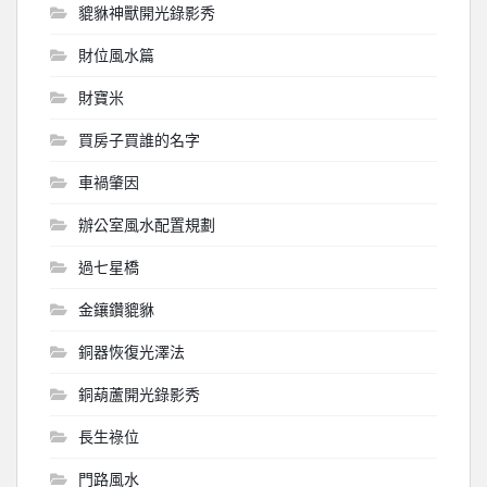
貔貅神獸開光錄影秀
財位風水篇
財寶米
買房子買誰的名字
車禍肇因
辦公室風水配置規劃
過七星橋
金鑲鑽貔貅
銅器恢復光澤法
銅葫蘆開光錄影秀
長生祿位
門路風水