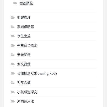
嬰靈牌位
嬰靈處理
孕婦保胎篇
學生套房
學生宿舍風水
安光明燈
安文昌燈
尋龍探測尺(Dowsing Rod)
對年合爐
小孩叛逆探究
屋向選用法