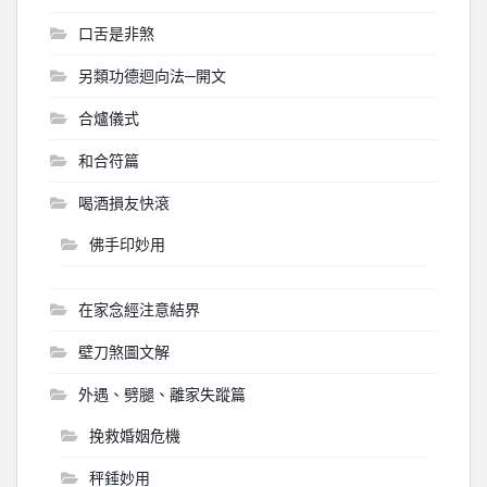
口舌是非煞
另類功德迴向法─開文
合爐儀式
和合符篇
喝酒損友快滾
佛手印妙用
在家念經注意結界
壁刀煞圖文解
外遇、劈腿、離家失蹤篇
挽救婚姻危機
秤錘妙用