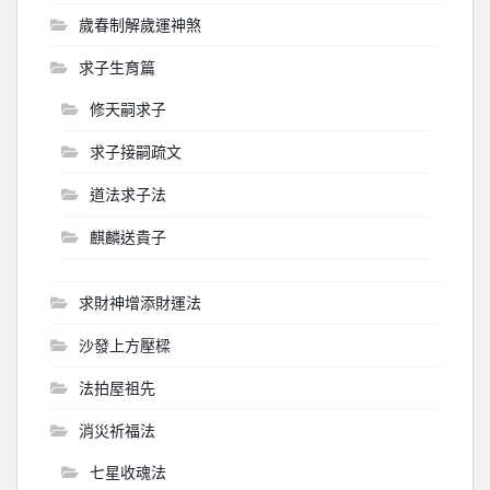
歲春制解歲運神煞
求子生育篇
修天嗣求子
求子接嗣疏文
道法求子法
麒麟送貴子
求財神增添財運法
沙發上方壓樑
法拍屋祖先
消災祈福法
七星收魂法