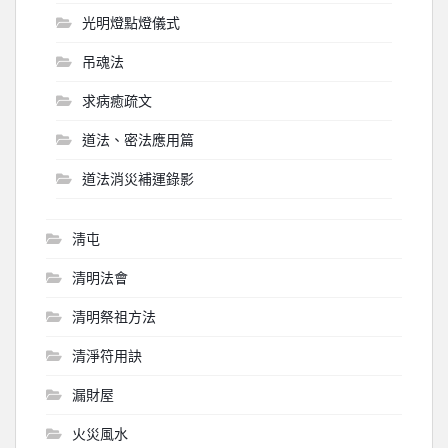
光明燈點燈儀式
吊魂法
求病癒疏文
道法、密法應用篇
道法消災補運錄影
淸屯
清明法會
清明祭祖方法
清淨符用訣
漏財屋
火災風水