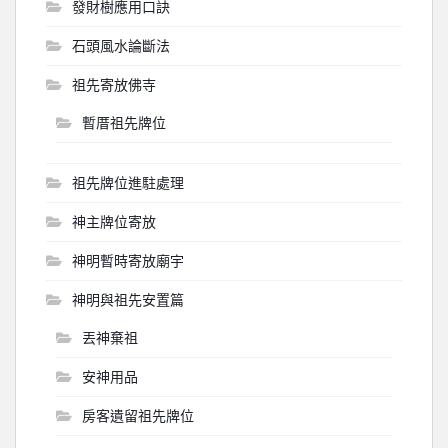
發財樹應用口訣
石頭風水論斷法
祖先寄放佛寺
暫厝祖先牌位
祖先牌位進駐處理
神主牌位寄放
神明暫時寄放廟宇
神明與祖先安置篇
丟神棄祖
安神用品
房客遺留祖先牌位