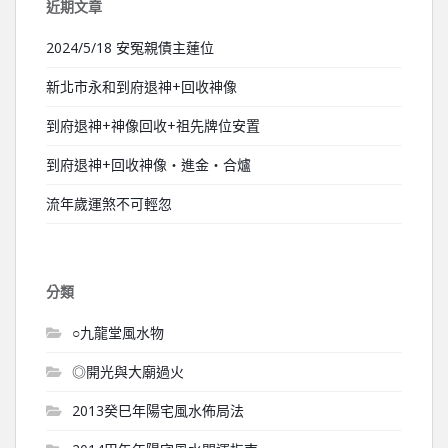
近期文章
2024/5/18 安冤親債主蓮位
新北市永和到府退神+回收神像
到府退神+神像回收+祖先牌位安置
到府退神+回收神像‧進金‧合爐
流年歲運煞不可輕忽
分類
○九龍堂風水物
◎開光與大廟過火
2013癸巳年陽宅風水佈局法