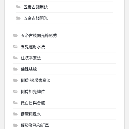
五帝古錢用訣
五帝古錢開光
五帝古錢開光錄影秀
五鬼運財水法
住院平安法
佛珠結緣
倒房-過房書寫法
倒房祖先牌位
做百日與合爐
健康與風水
催發業務和訂單