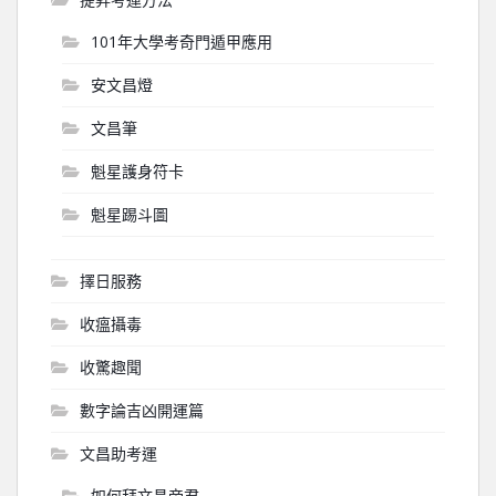
101年大學考奇門遁甲應用
安文昌燈
文昌筆
魁星護身符卡
魁星踢斗圖
擇日服務
收瘟攝毒
收驚趣聞
數字論吉凶開運篇
文昌助考運
如何拜文昌帝君