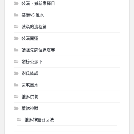
裝潢、搬新家擇日
裝潢VS.風水
裝潢的流程篇
裝潢開運
請祖先牌位進塔寺
謝榜公派下
謝氏族譜
豪宅風水
貔貅供養
貔貅神獸
貔貅神靈召回法