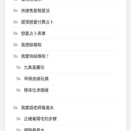
快速售屋租屋法
感情戀愛付費占卜
戀愛占卜表單
我想結婚啦
我要快結婚啦！
九紫喜慶位
早締良緣玩偶
移床位求姻緣
我要請老師看風水
正確看陽宅的步驟
網路看風水