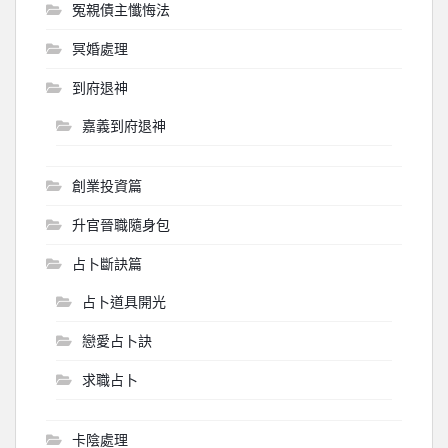
冤親債主懺悔法
冥婚處理
到府退神
嘉義到府退神
創業投資篇
升官晉職隨身包
占卜斷訣篇
占卜道具開光
戀愛占卜訣
求職占卜
卡陰處理