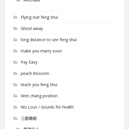
Flying star feng shui
Ghost away
long distance to see feng shui
make you marry soon
Pay Easy
peach blossom
teach you feng shui
Wen chang position
Wu Lous / Gourds for health
三腳蟾蜍