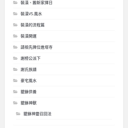
裝潢、搬新家擇日
裝潢VS.風水
裝潢的流程篇
裝潢開運
請祖先牌位進塔寺
謝榜公派下
謝氏族譜
豪宅風水
貔貅供養
貔貅神獸
貔貅神靈召回法