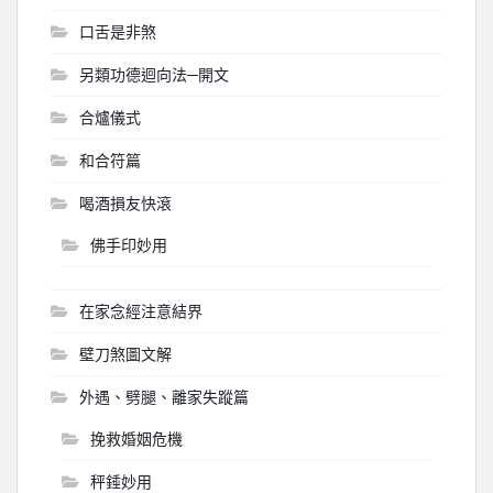
口舌是非煞
另類功德迴向法─開文
合爐儀式
和合符篇
喝酒損友快滾
佛手印妙用
在家念經注意結界
壁刀煞圖文解
外遇、劈腿、離家失蹤篇
挽救婚姻危機
秤錘妙用