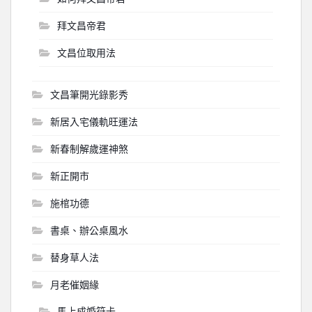
拜文昌帝君
文昌位取用法
文昌筆開光錄影秀
新居入宅儀軌旺運法
新春制解歲運神煞
新正開市
施棺功德
書桌、辦公桌風水
替身草人法
月老催姻緣
馬上成婚符卡