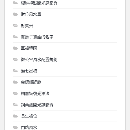
貔貅神獸開光錄影秀
財位風水篇
財寶米
買房子買誰的名字
車禍肇因
辦公室風水配置規劃
過七星橋
金鑲鑽貔貅
銅器恢復光澤法
銅葫蘆開光錄影秀
長生祿位
門路風水