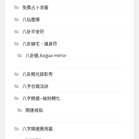
免費占卜求籤
八仙塵爆
八卦平安符
八卦鎮宅、護身符
八卦鏡,Bagua mirror
八卦開光錄影秀
八字合婚法訣
八字開運─破財轉化
開運戒指
八字開運應用篇