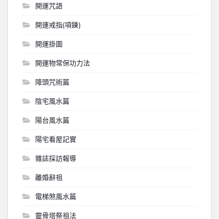
開運咒語
開運戒指(項鍊)
開運掛圖
開運物常保功力法
降頭咒術篇
陰宅風水篇
陽台風水篇
陽宅看屋記實
雜誌採訪報導
離婚辭祖
電梯煞風水篇
靈骨塔祭祖法