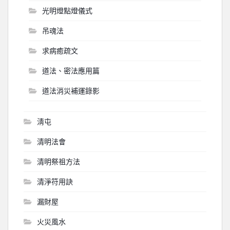
光明燈點燈儀式
吊魂法
求病癒疏文
道法、密法應用篇
道法消災補運錄影
淸屯
清明法會
清明祭祖方法
清淨符用訣
漏財屋
火災風水