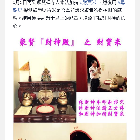
9
月
5
日再到聚賢禪寺去修法加持
‪#‎
財寶米
，然後用
‪#‎
尋
龍尺
探測驗證財寶米是否真能譲求取者獲得招財的感
應。結果獲得超過十以上的能量，增添了我對財神的信
心。