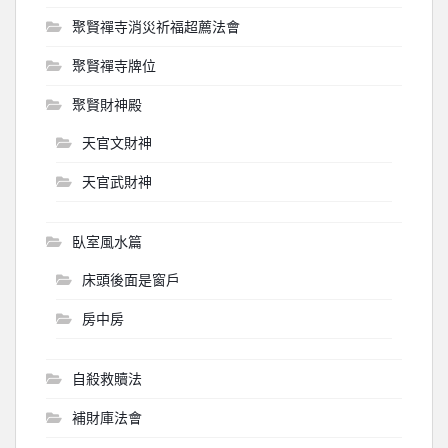
聚賢禪寺消災祈福超薦法會
聚賢禪寺牌位
聚賢財神殿
天官文財神
天官武財神
臥室風水篇
床頭後面是窗戶
房中房
自殺救贖法
補財庫法會