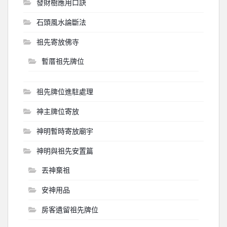
發財樹應用口訣
石頭風水論斷法
祖先寄放佛寺
暫厝祖先牌位
祖先牌位進駐處理
神主牌位寄放
神明暫時寄放廟宇
神明與祖先安置篇
丟神棄祖
安神用品
房客遺留祖先牌位