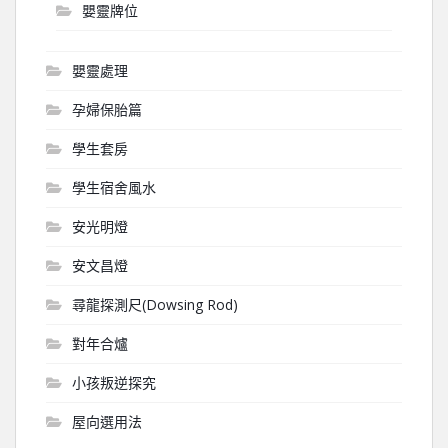
嬰靈牌位
嬰靈處理
孕婦保胎篇
學生套房
學生宿舍風水
安光明燈
安文昌燈
尋龍探測尺(Dowsing Rod)
對年合爐
小孩叛逆探究
屋向選用法