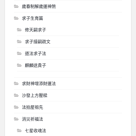
歲春制解歲運神煞
求子生育篇
修天嗣求子
求子接嗣疏文
道法求子法
麒麟送貴子
求財神增添財運法
沙發上方壓樑
法拍屋祖先
消災祈福法
七星收魂法