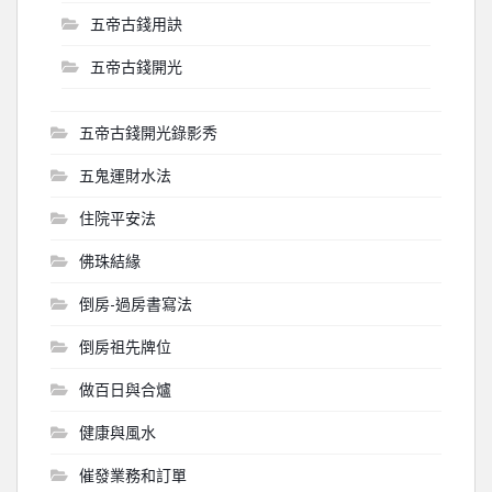
五帝古錢用訣
五帝古錢開光
五帝古錢開光錄影秀
五鬼運財水法
住院平安法
佛珠結緣
倒房-過房書寫法
倒房祖先牌位
做百日與合爐
健康與風水
催發業務和訂單