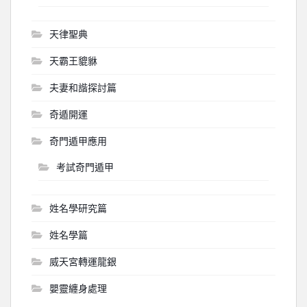
天律聖典
天霸王貔貅
夫妻和諧探討篇
奇遁開運
奇門遁甲應用
考試奇門遁甲
姓名學研究篇
姓名學篇
威天宮轉運龍銀
嬰靈纏身處理