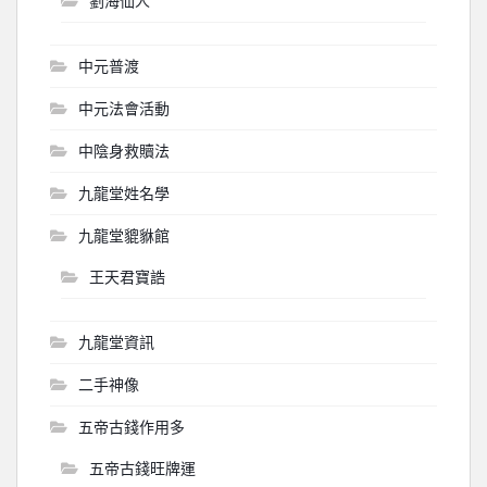
劉海仙人
中元普渡
中元法會活動
中陰身救贖法
九龍堂姓名學
九龍堂貔貅館
王天君寶誥
九龍堂資訊
二手神像
五帝古錢作用多
五帝古錢旺牌運