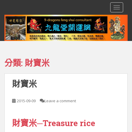
S
TOGGLE
k
i
p
t
o
m
a
i
分類:
財寶米
n
c
o
財寶米
n
t
e
2015-09-09
Leave a comment
n
t
財寶米─Treasure rice