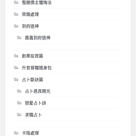
冤親債主懺悔法
冥婚處理
到府退神
嘉義到府退神
創業投資篇
升官晉職隨身包
占卜斷訣篇
占卜道具開光
戀愛占卜訣
求職占卜
卡陰處理