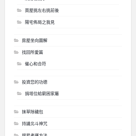
買屋挑左右挑前後
陽宅佈局之我見
房屋坐向圖解
找回所愛篇
催心和合符
投資您的功德
捐塔位給窮困家屬
抹草除穢包
持誦北斗神咒
提昇考運方法