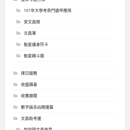
101年大學考奇門遁甲應用
安文昌燈
文昌筆
魁星護身符卡
魁星踢斗圖
擇日服務
收瘟攝毒
收驚趣聞
數字論吉凶開運篇
文昌助考運
如何拜文昌帝君