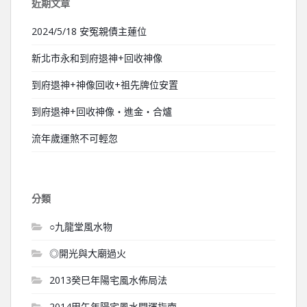
近期文章
2024/5/18 安冤親債主蓮位
新北市永和到府退神+回收神像
到府退神+神像回收+祖先牌位安置
到府退神+回收神像‧進金‧合爐
流年歲運煞不可輕忽
分類
○九龍堂風水物
◎開光與大廟過火
2013癸巳年陽宅風水佈局法
2014甲午年陽宅風水開運指南