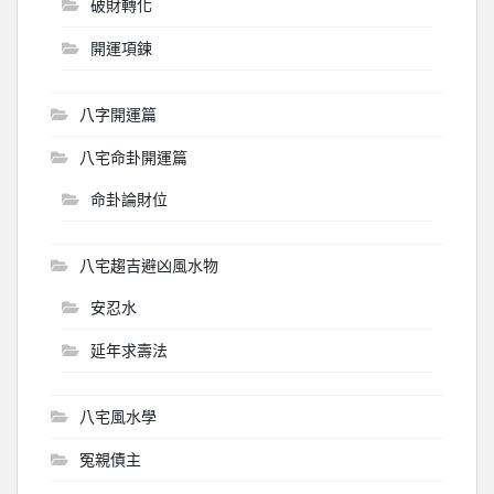
破財轉化
開運項鍊
八字開運篇
八宅命卦開運篇
命卦論財位
八宅趨吉避凶風水物
安忍水
延年求壽法
八宅風水學
冤親債主