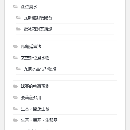
灶位風水
瓦斯爐對後陽台
電冰箱對瓦斯爐
烏龜延壽法
玄空卦位風水物
九紫水晶化34星會
球賽的輸贏預測
瓷葫蘆妙用
生基，開運生基
生基‧壽基‧生龍基