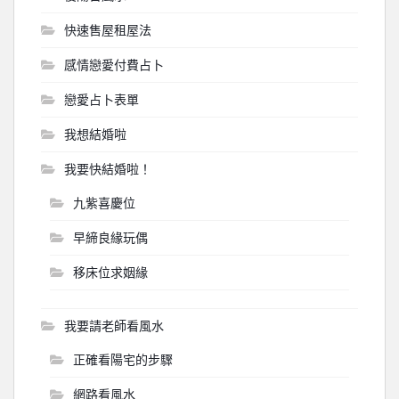
快速售屋租屋法
感情戀愛付費占卜
戀愛占卜表單
我想結婚啦
我要快結婚啦！
九紫喜慶位
早締良緣玩偶
移床位求姻緣
我要請老師看風水
正確看陽宅的步驟
網路看風水