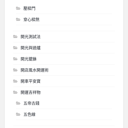
壓樑門
穿心樑煞
開光測試法
開光與過爐
開光貔貅
開店風水開運術
開車平安寶
開運吉祥物
五帝古錢
五色線