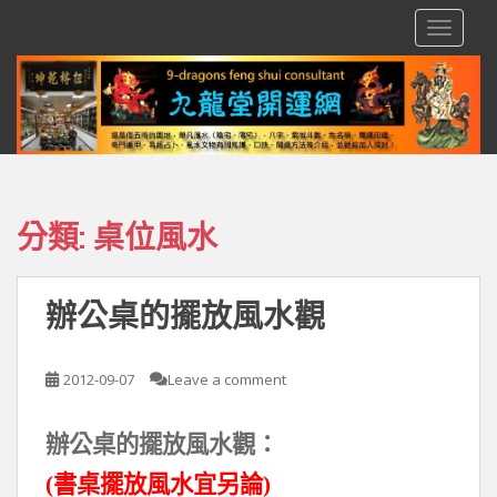
S
TOGGLE
k
i
p
t
o
m
a
i
分類:
桌位風水
n
c
o
辦公桌的擺放風水觀
n
t
e
2012-09-07
Leave a comment
n
t
辦公桌的擺放風水觀：
(書桌擺放風水宜另論)