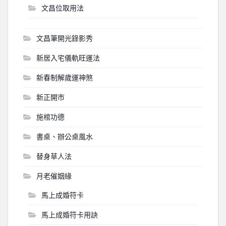
文昌位取用法
文昌筆開光錄影秀
新居入宅儀軌旺運法
新春制解歲運神煞
新正開市
施棺功德
書桌、辦公桌風水
替身草人法
月老催姻緣
馬上成婚符卡
馬上成婚符卡用訣