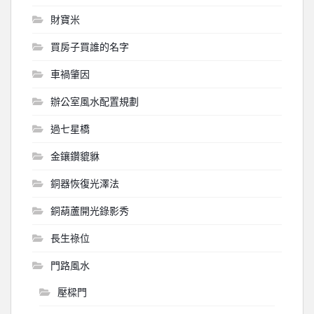
財寶米
買房子買誰的名字
車禍肇因
辦公室風水配置規劃
過七星橋
金鑲鑽貔貅
銅器恢復光澤法
銅葫蘆開光錄影秀
長生祿位
門路風水
壓樑門