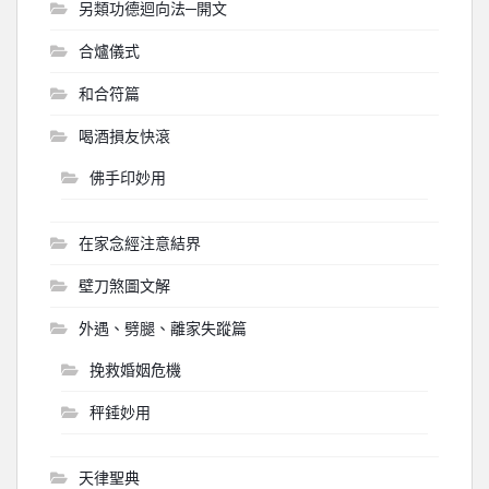
另類功德迴向法─開文
合爐儀式
和合符篇
喝酒損友快滾
佛手印妙用
在家念經注意結界
壁刀煞圖文解
外遇、劈腿、離家失蹤篇
挽救婚姻危機
秤錘妙用
天律聖典