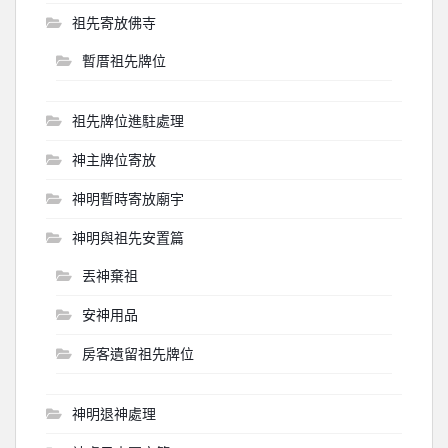
祖先寄放佛寺
暫厝祖先牌位
祖先牌位進駐處理
神主牌位寄放
神明暫時寄放廟宇
神明與祖先安置篇
丟神棄祖
安神用品
房客遺留祖先牌位
神明退神處理