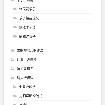
修天嗣求子
求子接嗣疏文
道法求子法
麒麟送貴子
求財神增添財運法
沙發上方壓樑
法拍屋祖先
消災祈福法
七星收魂法
光明燈點燈儀式
吊魂法