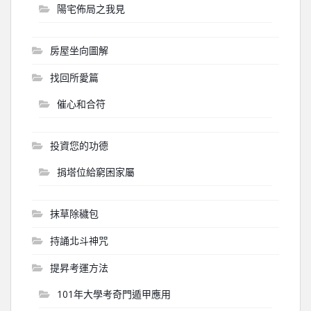
陽宅佈局之我見
房屋坐向圖解
找回所愛篇
催心和合符
投資您的功德
捐塔位給窮困家屬
抹草除穢包
持誦北斗神咒
提昇考運方法
101年大學考奇門遁甲應用