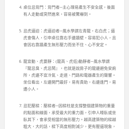
桌位忌背門：背門者─主心理易產生不安全感，後面
有人走動或突然進來，容易被驚嚇到。
忌虎逼迫：虎逼迫者─風水學謂左青龍，右白虎；逼
虎會傷人，引申桌位靠右手邊牆壁，容易犯小人，且
會因右靠牆產生無形壓力而坐不住、心不安定。
龍宜動、虎要靜：(龍高、虎低)動靜者─風水學謂
『龍忌臭、虎忌鬧』，也就是說房子的龍邊避免安廁
所，虎邊不宜冷氣、走道、門路和電器產生的聲響。
坐位看出，左邊開門最好，易有貴助，右邊逢門，易
遭小人。
忌犯壓樑：壓樑者─因樑柱是支撐整個建築物的重量
的點面和線面，承受最大的重力面，引申人睡臥或坐
臥其下，會承受相當的無形壓力。越高建築物的樑越
粗大，大的話，樑下高度相對減少，更有壓逼現象，