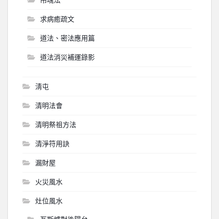
求病癒疏文
道法、密法應用篇
道法消災補運錄影
淸屯
清明法會
清明祭祖方法
清淨符用訣
漏財屋
火災風水
灶位風水