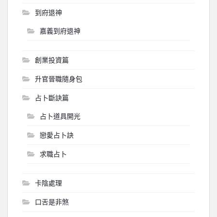
到府退神
嘉義到府退神
創業投資篇
升官晉職隨身包
占卜斷訣篇
占卜道具開光
戀愛占卜訣
求職占卜
卡陰處理
口舌是非煞