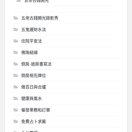
五帝古錢開光
五帝古錢開光錄影秀
五鬼運財水法
住院平安法
佛珠結緣
倒房-過房書寫法
倒房祖先牌位
做百日與合爐
健康與風水
催發業務和訂單
免費占卜求籤