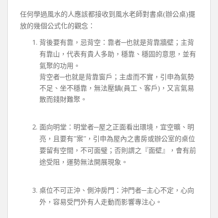
任何學過風水的人應該都接收到風水老師對書桌(辦公桌)擺
放的幾個公式化的觀念：
背後要有靠，忌背空：靠者─也就是背靠牆壁；主背
有靠山，代表有貴人多助，穩靠、穩固的意思，並有
氣聚的功用。
背空者─也就是背靠窗戶；主虛而不實，引申為氣勢
不足、坐不穩靠，無法壓鎮(員工、客戶)，又言氣易
散而錢財難聚。
面向明堂：明堂者─屋之正面看出環境，宜空曠、明
亮，且要有”案”，引申為屋內之書房或辦公室的桌位
要留有空間，不可面璧；否則謂之『面壁』，會有前
途受阻，運勢無法開展現象。
桌位不可正沖、側沖房門：沖門者─主心不定，心向
外，容易受門外有人走動而影響專注心。