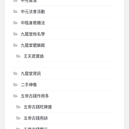
中元普渡
中元法會活動
中陰身救贖法
九龍堂姓名學
九龍堂貔貅館
王天君寶誥
九龍堂資訊
二手神像
五帝古錢作用多
五帝古錢旺牌運
五帝古錢用訣