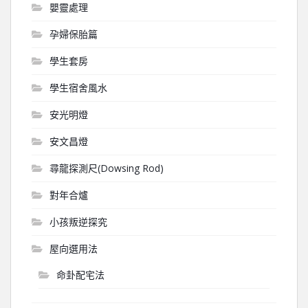
嬰靈處理
孕婦保胎篇
學生套房
學生宿舍風水
安光明燈
安文昌燈
尋龍探測尺(Dowsing Rod)
對年合爐
小孩叛逆探究
屋向選用法
命卦配宅法