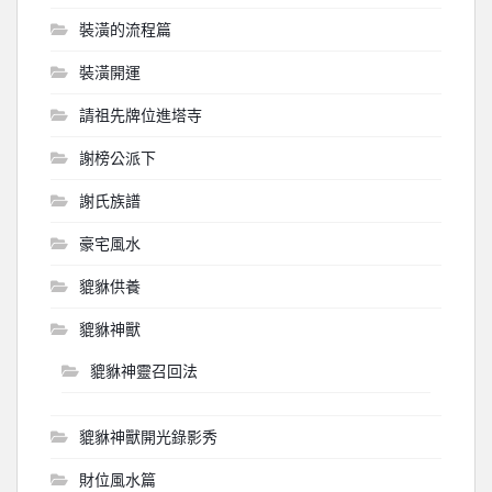
裝潢的流程篇
裝潢開運
請祖先牌位進塔寺
謝榜公派下
謝氏族譜
豪宅風水
貔貅供養
貔貅神獸
貔貅神靈召回法
貔貅神獸開光錄影秀
財位風水篇