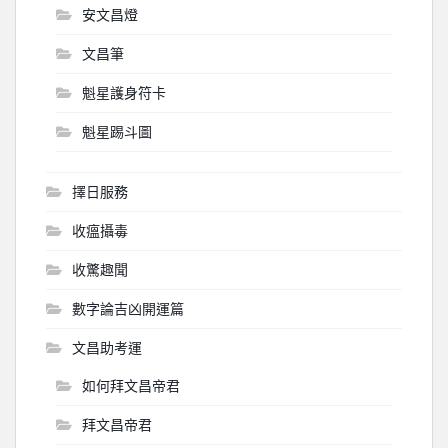
安文昌燈
文昌筆
魁星護身符卡
魁星踢斗圖
擇日服務
收瘟攝毒
收驚趣聞
數字論吉凶開運篇
文昌助考運
如何拜文昌帝君
拜文昌帝君