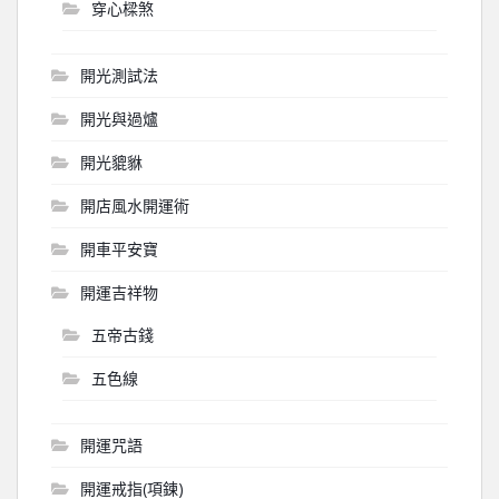
穿心樑煞
開光測試法
開光與過爐
開光貔貅
開店風水開運術
開車平安寶
開運吉祥物
五帝古錢
五色線
開運咒語
開運戒指(項鍊)