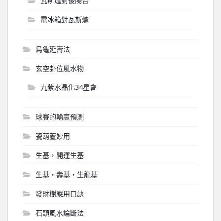
瓦斯爐對後陽台
電冰箱對瓦斯爐
烏龜延壽法
玄空卦位風水物
九紫水晶化34星會
球賽的輸贏預測
瓷葫蘆妙用
生基，開運生基
生基‧壽基‧生龍基
發財樹應用口訣
石頭風水論斷法