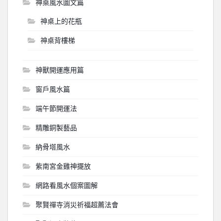
神桌風水圖文篇
神桌上的花瓶
神桌背樓梯
神獸開運應用篇
窗戶風水篇
端午節開運法
精雕銅製藝品
納骨塔風水
紫南宮金雞神擺放
網路看風水個案圖解
聚賢禪寺消災祈福超薦法會