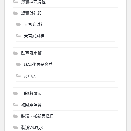
聚賢禪寺牌位
聚賢財神殿
天官文財神
天官武財神
臥室風水篇
床頭後面是窗戶
房中房
自殺救贖法
補財庫法會
裝潢、搬新家擇日
裝潢VS.風水