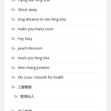
Ghost away
long distance to see feng shui
make you marry soon
Pay Easy
peach blossom
teach you feng shui
Wen chang position
Wu Lous / Gourds for health
三腳蟾蜍
劉海仙人