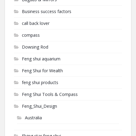
Business success factors
call back lover
compass
Dowsing Rod
Feng shui aquarium
Feng Shui for Wealth
feng shui products
Feng Shui Tools & Compass
Feng_Shui_Design
Australia
Flying star feng shui