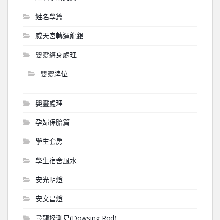
姓名學篇
威天宮轉運龍銀
嬰靈纏身處理
嬰靈牌位
嬰靈處理
孕婦保胎篇
學生套房
學生宿舍風水
安光明燈
安文昌燈
尋龍探測尺(Dowsing Rod)