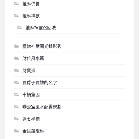
貔貅供養
貔貅神獸
貔貅神靈召回法
貔貅神獸開光錄影秀
財位風水篇
財寶米
買房子買誰的名字
車禍肇因
辦公室風水配置規劃
過七星橋
金鑲鑽貔貅