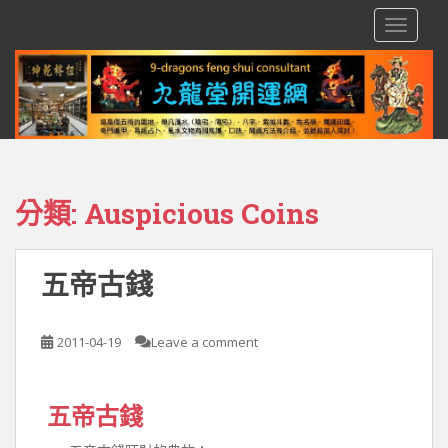
S
TOGGLE
k
i
p
t
o
m
a
i
分類:
Auspicious Coins
n
c
o
五帝古錢
n
t
e
2011-04-19
Leave a comment
n
t
五帝古錢