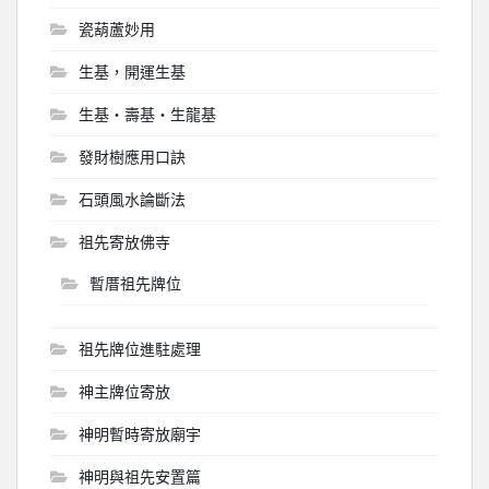
瓷葫蘆妙用
生基，開運生基
生基‧壽基‧生龍基
發財樹應用口訣
石頭風水論斷法
祖先寄放佛寺
暫厝祖先牌位
祖先牌位進駐處理
神主牌位寄放
神明暫時寄放廟宇
神明與祖先安置篇