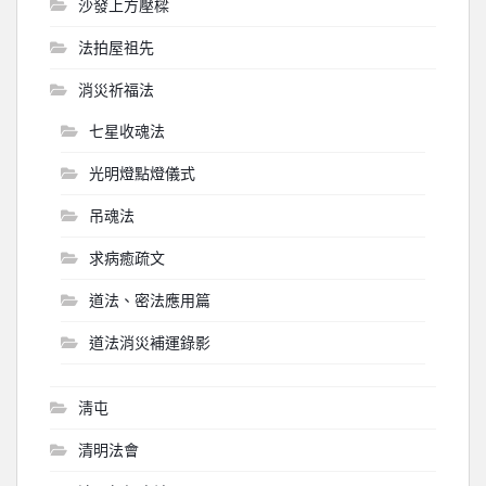
沙發上方壓樑
法拍屋祖先
消災祈福法
七星收魂法
光明燈點燈儀式
吊魂法
求病癒疏文
道法、密法應用篇
道法消災補運錄影
淸屯
清明法會