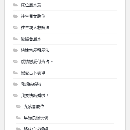
床位風水篇
往生兒女牌位
往生親人救贖法
後陽台風水
快速售屋租屋法
感情戀愛付費占卜
戀愛占卜表單
我想結婚啦
我要快結婚啦！
九紫喜慶位
早締良緣玩偶
移床位求姻緣