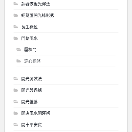
銅器恢復光澤法
銅葫蘆開光錄影秀
長生祿位
門路風水
壓樑門
穿心樑煞
開光測試法
開光與過爐
開光貔貅
開店風水開運術
開車平安寶