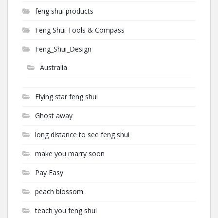
feng shui products
Feng Shui Tools & Compass
Feng_Shui_Design
Australia
Flying star feng shui
Ghost away
long distance to see feng shui
make you marry soon
Pay Easy
peach blossom
teach you feng shui