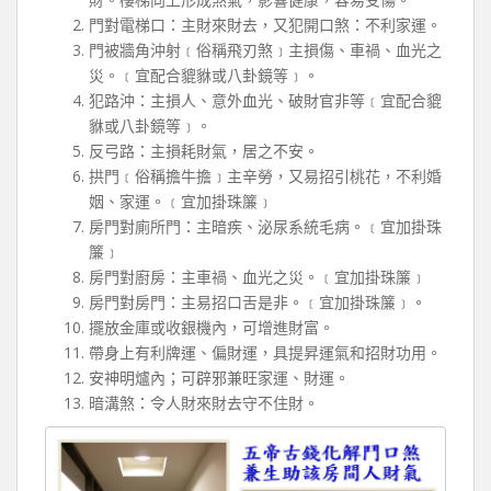
門對電梯口：主財來財去，又犯開口煞：不利家運。
門被牆角沖射﹝俗稱飛刃煞﹞主損傷、車禍、血光之
災。﹝宜配合貔貅或八卦鏡等﹞。
犯路沖：主損人、意外血光、破財官非等﹝宜配合貔
貅或八卦鏡等﹞。
反弓路：主損耗財氣，居之不安。
拱門﹝俗稱擔牛擔﹞主辛勞，又易招引桃花，不利婚
姻、家運。﹝宜加掛珠簾﹞
房門對廁所門：主暗疾、泌尿系統毛病。﹝宜加掛珠
簾﹞
房門對廚房：主車禍、血光之災。﹝宜加掛珠簾﹞
房門對房門：主易招口舌是非。﹝宜加掛珠簾﹞。
擺放金庫或收銀機內，可增進財富。
帶身上有利牌運、偏財運，具提昇運氣和招財功用。
安神明爐內；可辟邪兼旺家運、財運。
暗溝煞：令人財來財去守不住財。