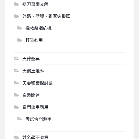
壁刀煞圖文解
外遇、劈腿、離家失蹤篇
挽救婚姻危機
秤錘妙用
天律聖典
天霸王貔貅
夫妻和諧探討篇
奇遁開運
奇門遁甲應用
考試奇門遁甲
姓名學研究篇