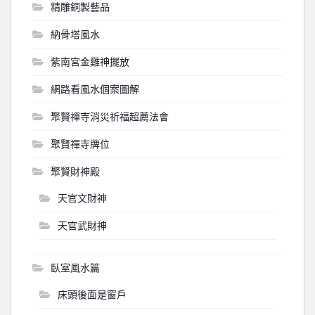
精雕銅製藝品
納骨塔風水
紫南宮金雞神擺放
網路看風水個案圖解
聚賢禪寺消災祈福超薦法會
聚賢禪寺牌位
聚賢財神殿
天官文財神
天官武財神
臥室風水篇
床頭後面是窗戶