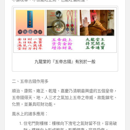
九龍堂的『五帝古錢』有別於一般
二、五帝古錢作用多
順治、康熙、雍正、乾隆、嘉慶乃清朝最興盛的五個皇帝，
五帝錢得天、地、人三才之氣加上五帝之帝威，故能鎮宅、
化煞，並兼具旺財功能。
風水上的諸多應用：
住宅門對樓梯：樓梯向下洩宅之氣財留不住，容易破
財。樓梯向上形成煞氣，影響健康，容易受傷。