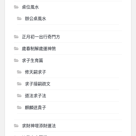
桌位風水
辦公桌風水
正月初一出行奇門方
歲春制解歲運神煞
求子生育篇
修天嗣求子
求子接嗣疏文
道法求子法
麒麟送貴子
求財神增添財運法