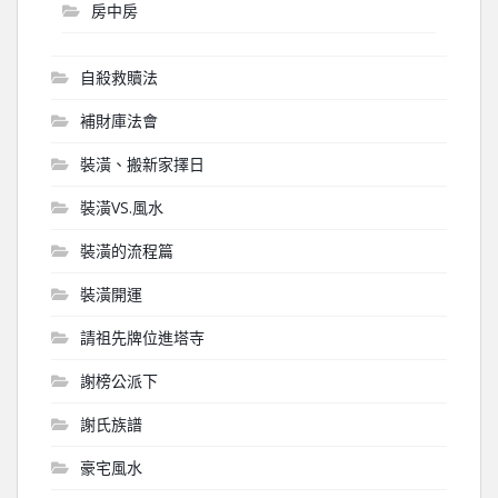
房中房
自殺救贖法
補財庫法會
裝潢、搬新家擇日
裝潢VS.風水
裝潢的流程篇
裝潢開運
請祖先牌位進塔寺
謝榜公派下
謝氏族譜
豪宅風水