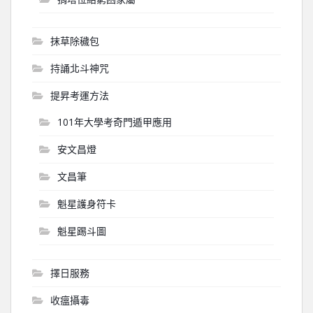
抹草除穢包
持誦北斗神咒
提昇考運方法
101年大學考奇門遁甲應用
安文昌燈
文昌筆
魁星護身符卡
魁星踢斗圖
擇日服務
收瘟攝毒