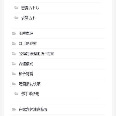
戀愛占卜訣
求職占卜
卡陰處理
口舌是非煞
另類功德迴向法─開文
合爐儀式
和合符篇
喝酒損友快滾
佛手印妙用
在家念經注意結界