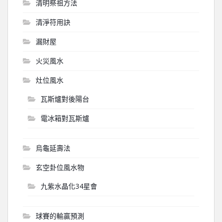
清明祭祖方法
清淨符用訣
漏財屋
火災風水
灶位風水
瓦斯爐對後陽台
電冰箱對瓦斯爐
烏龜延壽法
玄空卦位風水物
九紫水晶化34星會
球賽的輸贏預測