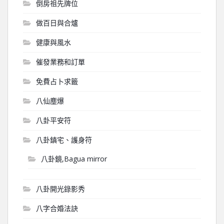
倒房祖先牌位
做百日與合爐
健康與風水
催發業務和訂單
免費占卜求籤
八仙塵爆
八卦平安符
八卦鎮宅、護身符
八卦鏡,Bagua mirror
八卦開光錄影秀
八字合婚法訣