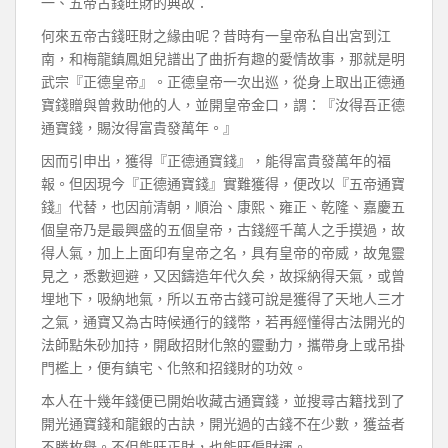
一、五帝古錢旺財的典故：
何來五帝古錢旺財之緣由呢？昔時有一皇帝私自出宮到江
南，和梅龍鎮鳳姐兒譜出了曲折有趣的愛情故事，那就是明
武宗『正德皇帝』。正德皇帝一次出巡，從身上取出正德通
寶錢贈與曾救助他的人，並開皇帝金口，謂：『汝得吾正德
通寶錢，賜汝得富貴發萬年。』
因而引申出，獲得『正德通寶錢』，能得富貴發萬年的福
報。但因現今『正德通寶錢』實難獲得，便改以『五帝通寶
錢』代替，也因前清朝，順治、康熙、雍正、乾隆、嘉慶五
個皇帝乃是最興盛的五個皇帝，古錢經千萬人之手摸過，故
得人氣，加上上面印有皇帝之名，具有皇帝的帝威，故鬼靈
見之，悉數迴避，又因鑄造年代久矣，故採納得天氣，或曾
埋地下，吸納地氣，所以五帝古錢可說是獲得了天地人三才
之氣，通寶又為古時候通行的錢幣，若再經懂得古法開光的
法師點朱砂加持，開啟招財化煞的靈動力，攜帶身上或吊掛
門檻上，便有鎮宅、化煞和招錢財的功效。
本人在十幾年錢便已開始收藏古通寶錢，並搜尋古籍找到了
開光通寶錢和龍銀的古訣，開光過的古錢不在少數，獲益者
不勝枚舉。不但能旺正財，也能旺偏財運。