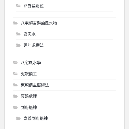
命卦論財位
八宅趨吉避凶風水物
安忍水
延年求壽法
八宅風水學
冤親債主
冤親債主懺悔法
冥婚處理
到府退神
嘉義到府退神