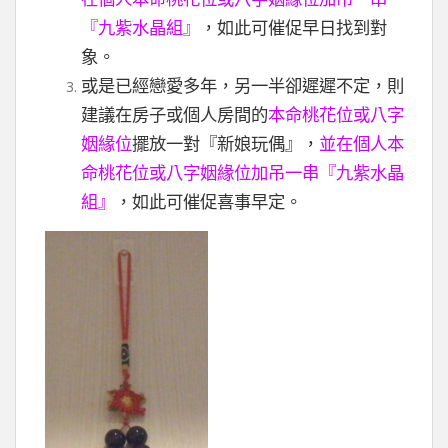
『九紫水晶組』
，如此可催促早日找到對
象。
或是已經戀愛多年，另一半卻遲遲不定，則
建議在房子或個人房間的
本命桃花位或八字
姻緣位
擺放一對『新娘玩偶』，
並在個人本
命桃花位或八字姻緣位加吊一串『九紫水晶
組』
，如此可催促喜事早定。