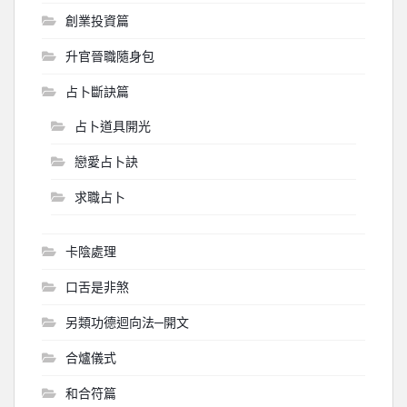
創業投資篇
升官晉職隨身包
占卜斷訣篇
占卜道具開光
戀愛占卜訣
求職占卜
卡陰處理
口舌是非煞
另類功德迴向法─開文
合爐儀式
和合符篇