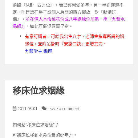
飛臨『兌卦─西方位』，若已經戀愛多年，另一半卻遲遲不
定，則建議在房子或個人房間的西方擺放一對『新娘玩
偶』，
並在個人本命桃花位或八字姻緣位加吊一串『九紫水
晶組』
，如此可催促喜事早定。
有意訂購者，可給我出生八字，老師會指導所謂的姻
緣位，並附吊掛時『安掛口訣』更增其力。
九龍堂主 編撰
移床位求姻緣
2011-03-01
Leave a comment
如何藉“移床位求姻緣”？
可將床位移到本命命卦的延年方。