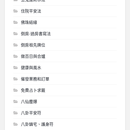
住院平安法
佛珠結緣
倒房-過房書寫法
倒房祖先牌位
做百日與合爐
健康與風水
催發業務和訂單
免費占卜求籤
八仙塵爆
八卦平安符
八卦鎮宅、護身符