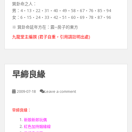
巽卦命之人：
男：4‧13‧22‧31‧40‧49‧58‧67‧76‧85‧94
女：6‧15‧24‧33‧42‧51‧60‧69‧78‧87‧96
※ 巽卦命延年方在：震─房子的東方
九龍堂主編撰 (君子自重，引用請註明出處)
早締良緣
2009-07-18
Leave a comment
早締良緣：
新娘新郎玩偶
紅色加持姻緣線