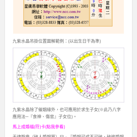
九紫水晶吊掛位置圖解範例：(以出生日干為準)
九紫水晶除了催姻緣外，也可應用於求生子女(※此乃八字
應用法─『食神、傷官』子女位)。
馬上成婚福(符)卡(點我參看)
天律聖典（破人婚姻篇）曰﹕『婚姻可成不可破，破彼婚姻