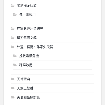
喝酒損友快滾
佛手印妙用
在家念經注意結界
壁刀煞圖文解
外遇、劈腿、離家失蹤篇
挽救婚姻危機
秤錘妙用
天律聖典
天霸王貔貅
夫妻和諧探討篇