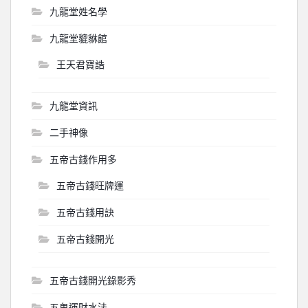
九龍堂姓名學
九龍堂貔貅館
王天君寶誥
九龍堂資訊
二手神像
五帝古錢作用多
五帝古錢旺牌運
五帝古錢用訣
五帝古錢開光
五帝古錢開光錄影秀
五鬼運財水法