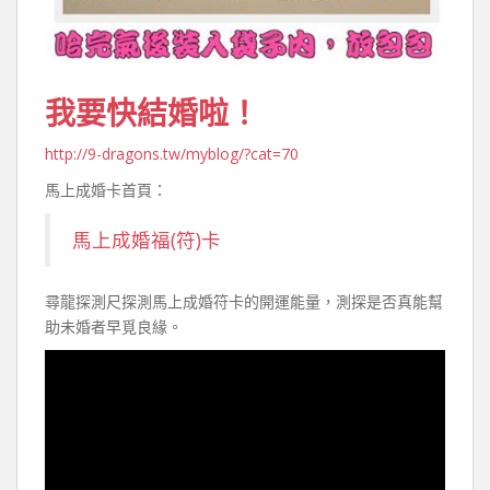
我要快結婚啦！
http://9-dragons.tw/myblog/?cat=70
馬上成婚卡首頁：
馬上成婚福(符)卡
尋龍探測尺探測馬上成婚符卡的開運能量，測探是否真能幫
助未婚者早覓良緣。