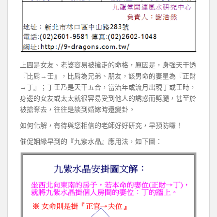
上圖是女友、老婆容易被搶走的命格，原因是，身強天干透
『比肩→壬』，比肩為兄弟、朋友，該男命的妻星為『正財
→丁』；丁壬乃是天干五合，當流年或流月出現丁或壬時，
身邊的女友或太太就很容易受到他人的誘惑而劈腿，甚至於
被搶奪去，往往是談到婚嫁時還變卦。
如何化解，有待與您相信的老師好好研究，早預防囉！
催促姻緣早到的『九紫水晶』應用法，如下圖：