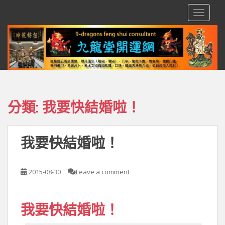
S
TOGGLE
k
i
p
t
o
m
a
i
分類:
我要快結婚啦！
n
c
o
我要快結婚啦！
n
t
e
2015-08-30
Leave a comment
n
t
我要快結婚啦！