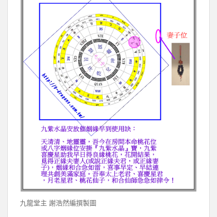
九龍堂主 謝浩然編撰製圖