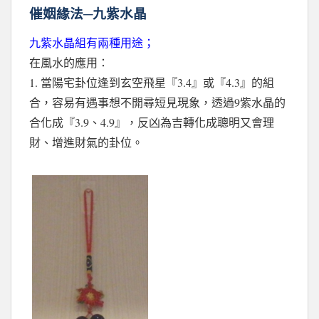
催姻緣法─九紫水晶
九紫水晶組有兩種用途；
在風水的應用：
1.
3.4
4.3
當陽宅卦位逢到玄空飛星『
』或『
』的組
9
合，容易有遇事想不開尋短見現象，透過
紫水晶的
3.9
4.9
合化成『
、
』，反凶為吉轉化成聰明又會理
財、增進財氣的卦位。