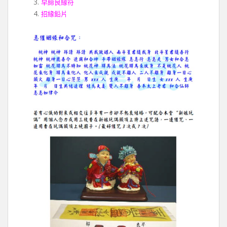
早締良緣符
招緣鉛片