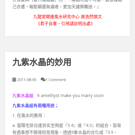
己亦遭，報懟顛還無漏者，更加天譴罪難逃。』
九龍堂開運風水研究中心 謝浩然撰文
《
君子自重，引用請註明出處》
九紫水晶的妙用
2011-08-05
1 Comment
九紫水晶組
9-amethyst make you marry soon
九紫水晶組有兩種用途；
1. 在風水的應用：
a. 當陽宅卦位逢到玄空飛星『3.4』或『4.3』的組合，容易
有遇事想不開尋短見現象，透過9紫水晶的合化成『3.9、