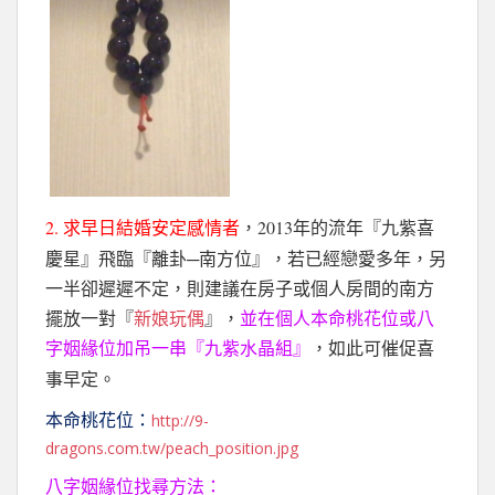
2.
2013
求早日結婚安定感情者
，
年的流年『九紫喜
─
慶星』飛臨『離卦
南方位』，若已經戀愛多年，另
一半卻遲遲不定，則建議在房子或個人房間的南方
擺放一對『
新娘玩偶
』，
並在個人本命桃花位或八
字姻緣位加吊一串『九紫水晶組』
，如此可催促喜
事早定。
http://9-
本命桃花位：
dragons.com.tw/peach_position.jpg
八字姻緣位找尋方法：