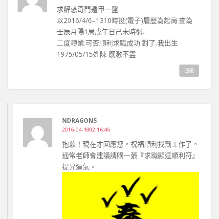
求解惑奇門遁甲一盤
以2016/4/6–1310時投(電子)履歷為起局.查為
壬辰月陽1局戊午日己未時盤..
二度轉業.可否順利求職成功.對了,我出生
1975/05/15姓陳 感激不盡
回覆
NDRAGONS
2016-04-1802:16:46
抱歉！現在才回應您。祝福順利找到工作了。
通常老師會建議請購一張『求職顯達順利符』
提昇運氣。