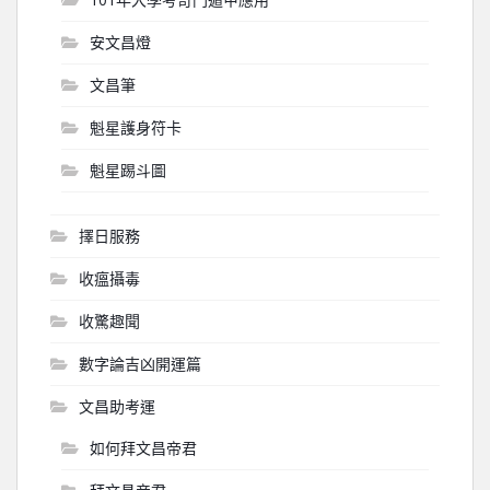
安文昌燈
文昌筆
魁星護身符卡
魁星踢斗圖
擇日服務
收瘟攝毒
收驚趣聞
數字論吉凶開運篇
文昌助考運
如何拜文昌帝君