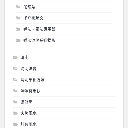
吊魂法
求病癒疏文
道法、密法應用篇
道法消災補運錄影
淸屯
清明法會
清明祭祖方法
清淨符用訣
漏財屋
火災風水
灶位風水