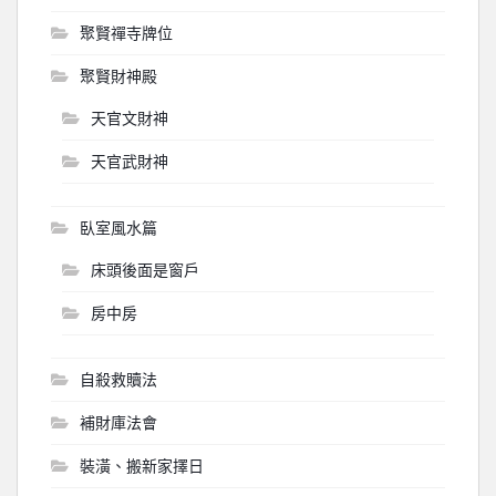
聚賢禪寺牌位
聚賢財神殿
天官文財神
天官武財神
臥室風水篇
床頭後面是窗戶
房中房
自殺救贖法
補財庫法會
裝潢、搬新家擇日