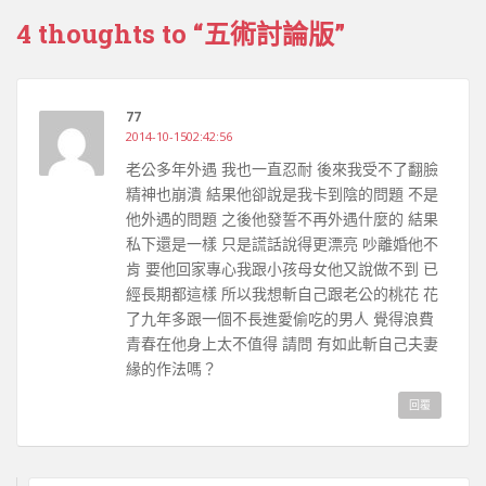
4 thoughts to “五術討論版”
77
2014-10-1502:42:56
老公多年外遇 我也一直忍耐 後來我受不了翻臉
精神也崩潰 結果他卻說是我卡到陰的問題 不是
他外遇的問題 之後他發誓不再外遇什麼的 結果
私下還是一樣 只是謊話說得更漂亮 吵離婚他不
肯 要他回家專心我跟小孩母女他又說做不到 已
經長期都這樣 所以我想斬自己跟老公的桃花 花
了九年多跟一個不長進愛偷吃的男人 覺得浪費
青春在他身上太不值得 請問 有如此斬自己夫妻
緣的作法嗎？
回覆