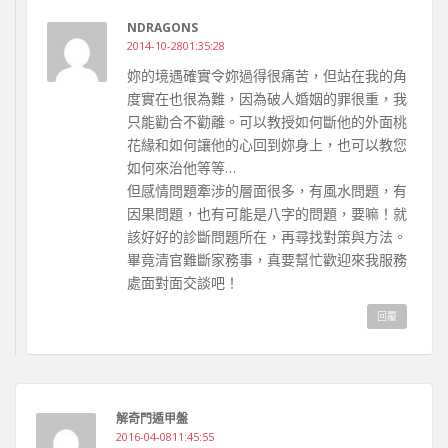
NDRAGONS
2014-10-2801:35:28
妳的境遇確實令妳過得很痛苦，但站在我的角
度實在也很為難，因為破人婚姻的罪很重，我
只能勸合不勸離。可以教授如何斷他的外面桃
花緣和如何讓他的心回到妳身上，也可以教您
如何來治他等等…
但感情問題牽涉的層面很多，有風水問題，有
因果問題，也有可能是八字的問題，要嘛！就
該好好的診斷問題所在，再尋找對策與方法。
畢竟清官難斷家務事，真要幫忙歡迎來我服務
處面對面交談吧！
回覆
解奇門遁甲盤
2016-04-0811:45:55