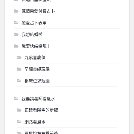
感情戀愛付費占卜
戀愛占卜表單
我想結婚啦
我要快結婚啦！
九紫喜慶位
早締良緣玩偶
移床位求姻緣
我要請老師看風水
正確看陽宅的步驟
網路看風水
買屋挑左右挑前後