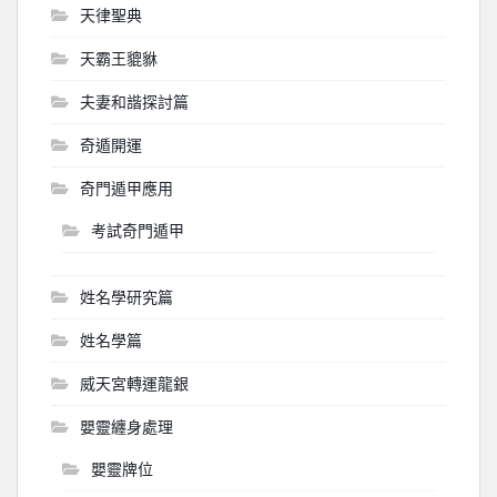
天律聖典
天霸王貔貅
夫妻和諧探討篇
奇遁開運
奇門遁甲應用
考試奇門遁甲
姓名學研究篇
姓名學篇
威天宮轉運龍銀
嬰靈纏身處理
嬰靈牌位