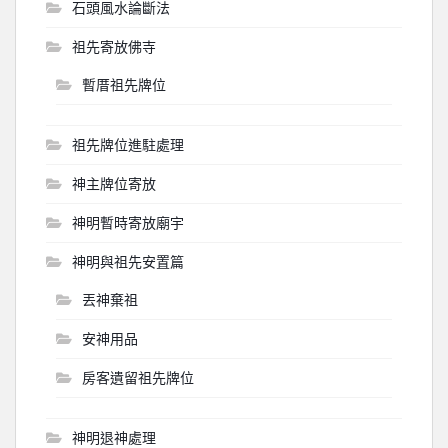
石頭風水論斷法
祖先寄放佛寺
暫厝祖先牌位
祖先牌位進駐處理
神主牌位寄放
神明暫時寄放廟宇
神明與祖先安置篇
丟神棄祖
安神用品
房客遺留祖先牌位
神明退神處理