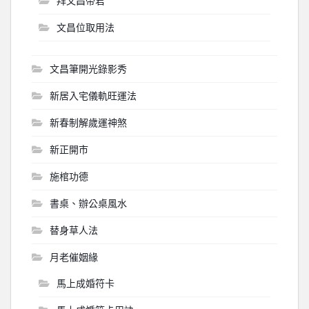
拜文昌帝君
文昌位取用法
文昌筆開光錄影秀
新居入宅儀軌旺運法
新春制解歲運神煞
新正開市
施棺功德
書桌、辦公桌風水
替身草人法
月老催姻緣
馬上成婚符卡