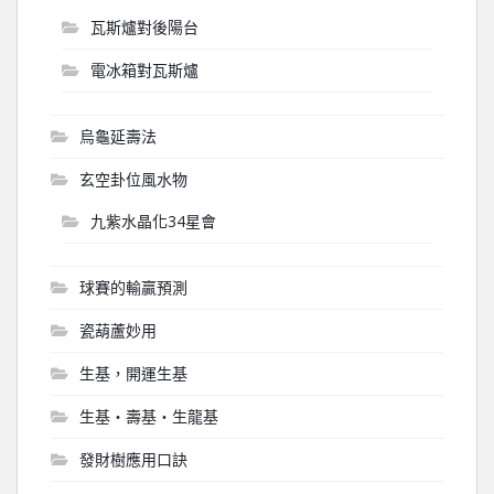
瓦斯爐對後陽台
電冰箱對瓦斯爐
烏龜延壽法
玄空卦位風水物
九紫水晶化34星會
球賽的輸贏預測
瓷葫蘆妙用
生基，開運生基
生基‧壽基‧生龍基
發財樹應用口訣