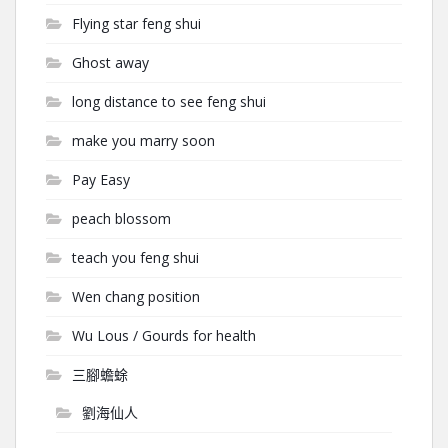
Flying star feng shui
Ghost away
long distance to see feng shui
make you marry soon
Pay Easy
peach blossom
teach you feng shui
Wen chang position
Wu Lous / Gourds for health
三腳蟾蜍
劉海仙人