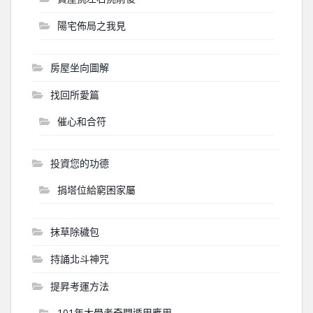
陽宅佈局之我見
房屋坐向圖解
找回所愛篇
催心和合符
投資您的功德
捐塔位給窮困家屬
抹草除穢包
持誦北斗神咒
提昇考運方法
101年大學考奇門遁甲應用