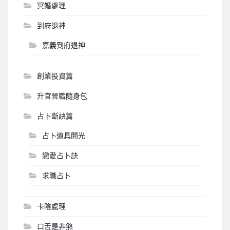
冥婚處理
到府退神
嘉義到府退神
創業投資篇
升官晉職隨身包
占卜斷訣篇
占卜道具開光
戀愛占卜訣
求職占卜
卡陰處理
口舌是非煞