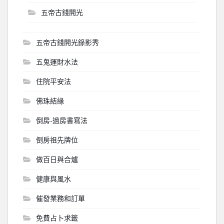
五帝古錢開光
五帝古錢開光錄影秀
五鬼運財水法
住院平安法
佛珠結緣
倒房-過房書寫法
倒房祖先牌位
做百日與合爐
健康與風水
催發業務和訂單
免費占卜求籤