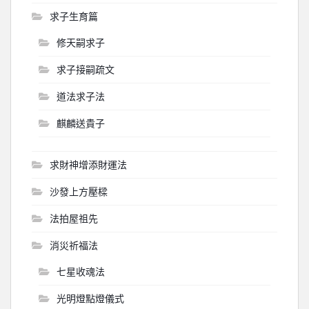
求子生育篇
修天嗣求子
求子接嗣疏文
道法求子法
麒麟送貴子
求財神增添財運法
沙發上方壓樑
法拍屋祖先
消災祈福法
七星收魂法
光明燈點燈儀式