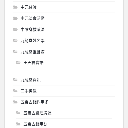
中元普渡
中元法會活動
中陰身救贖法
九龍堂姓名學
九龍堂貔貅館
王天君寶誥
九龍堂資訊
二手神像
五帝古錢作用多
五帝古錢旺牌運
五帝古錢用訣