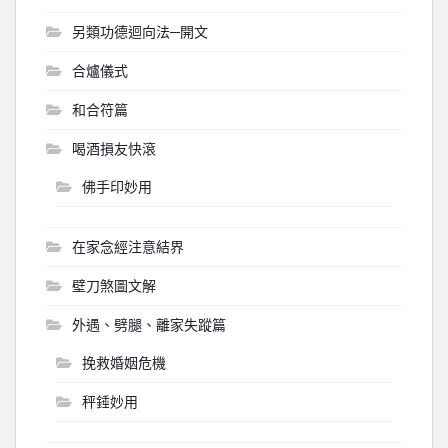
另類功德迴向法─開文
合爐儀式
和合符篇
喝酒損友快滾
佛手印妙用
在家念經注意結界
壁刀煞圖文解
外遇、劈腿、離家失蹤篇
挽救婚姻危機
秤錘妙用