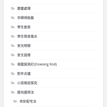
嬰靈處理
孕婦保胎篇
學生套房
學生宿舍風水
安光明燈
安文昌燈
尋龍探測尺(Dowsing Rod)
對年合爐
小孩叛逆探究
屋向選用法
命卦配宅法