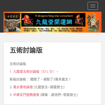
S
TOGGLE
k
i
p
t
o
m
a
i
五術討論版
n
c
o
五術討論版
n
1.
九龍堂五術討論版（ＯＬＤ）
‧
t
e
新版討論板： 關閉了，被駭了3萬多篇文！
n
2.
風水寶地論壇
(九龍堂主─宸龍居士)
t
3.
中華玄門道教總會
(理事：謝浩然─滎宸居士)