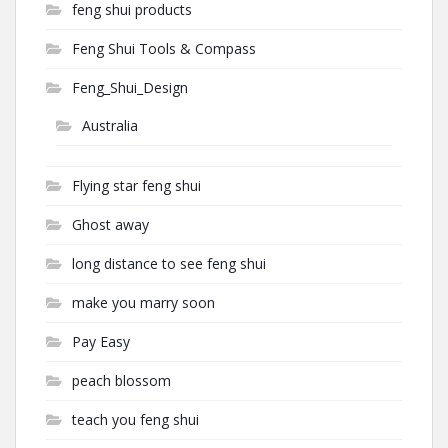
feng shui products
Feng Shui Tools & Compass
Feng_Shui_Design
Australia
Flying star feng shui
Ghost away
long distance to see feng shui
make you marry soon
Pay Easy
peach blossom
teach you feng shui