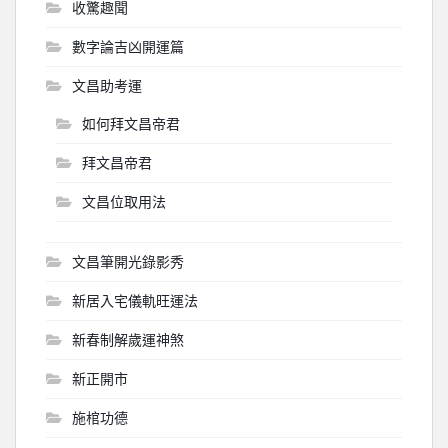
收驚趣聞
數字論吉凶開運篇
文昌助考運
如何拜文昌帝君
拜文昌帝君
文昌位取用法
文昌筆開光錄影秀
新居入宅儀軌旺運法
新春制解歲運神煞
新正開市
施棺功德