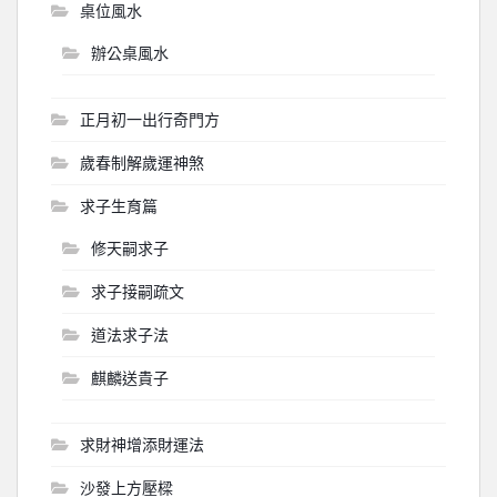
桌位風水
辦公桌風水
正月初一出行奇門方
歲春制解歲運神煞
求子生育篇
修天嗣求子
求子接嗣疏文
道法求子法
麒麟送貴子
求財神增添財運法
沙發上方壓樑