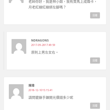
老師你好，我是林小姐，我有買馬上成婚卡，
月老紅線紅線綁左腳嗎？
回覆
NDRAGONS
2017-09-2817:49:59
原則上男左女右。
回覆
陳瑋
2018-12-1015:15:41
請問貔貅手鍊開光價錢多少呢
回覆