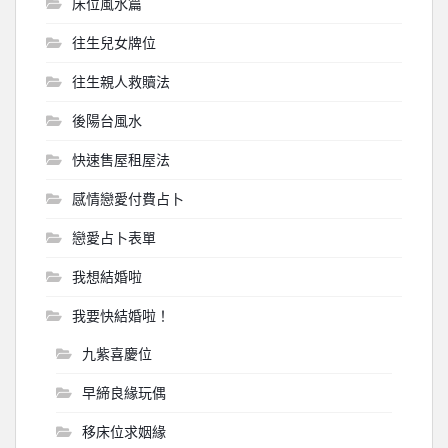
床位風水篇
往生兒女牌位
往生親人救贖法
後陽台風水
快速售屋租屋法
感情戀愛付費占卜
戀愛占卜表單
我想結婚啦
我要快結婚啦！
九紫喜慶位
早締良緣玩偶
移床位求姻緣