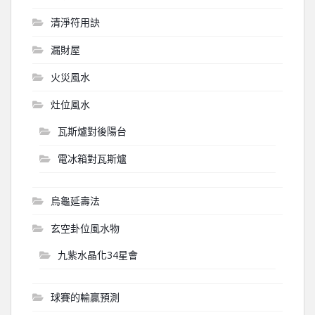
清淨符用訣
漏財屋
火災風水
灶位風水
瓦斯爐對後陽台
電冰箱對瓦斯爐
烏龜延壽法
玄空卦位風水物
九紫水晶化34星會
球賽的輸贏預測