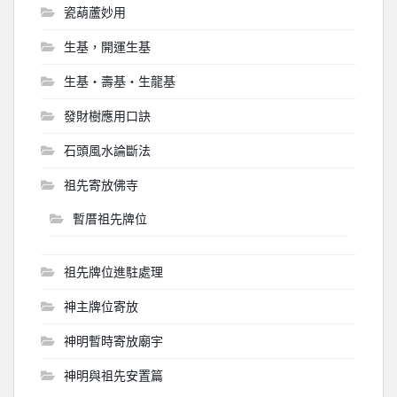
瓷葫蘆妙用
生基，開運生基
生基‧壽基‧生龍基
發財樹應用口訣
石頭風水論斷法
祖先寄放佛寺
暫厝祖先牌位
祖先牌位進駐處理
神主牌位寄放
神明暫時寄放廟宇
神明與祖先安置篇