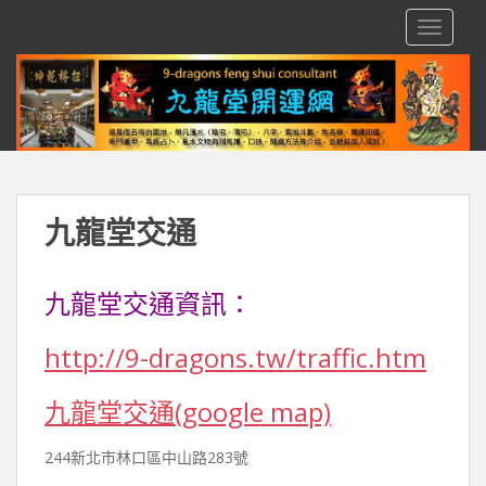
S
TOGGLE
k
i
p
t
o
m
a
i
九龍堂交通
n
c
o
九龍堂交通資訊：
n
t
http://9-dragons.tw/traffic.htm
e
n
九龍堂交通(google map)
t
244新北市林口區中山路283號