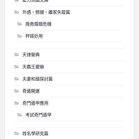
外遇、劈腿、離家失蹤篇
挽救婚姻危機
秤錘妙用
天律聖典
天霸王貔貅
夫妻和諧探討篇
奇遁開運
奇門遁甲應用
考試奇門遁甲
姓名學研究篇