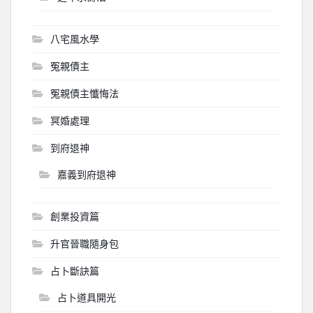
八宅風水學
冤親債主
冤親債主懺悔法
冥婚處理
到府退神
嘉義到府退神
創業投資篇
升官晉職隨身包
占卜斷訣篇
占卜道具開光