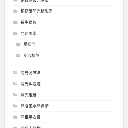
銅葫蘆開光錄影秀
長生祿位
門路風水
壓樑門
穿心樑煞
開光測試法
開光與過爐
開光貔貅
開店風水開運術
開車平安寶