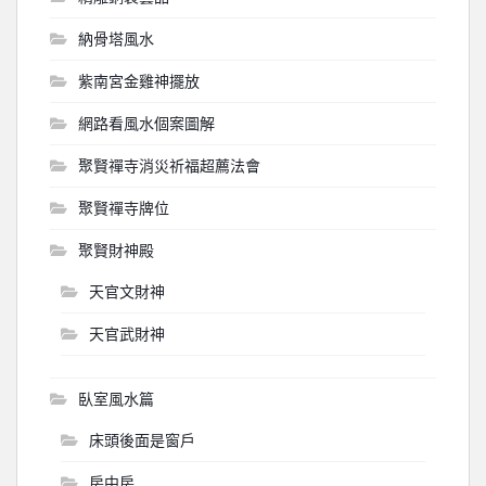
納骨塔風水
紫南宮金雞神擺放
網路看風水個案圖解
聚賢禪寺消災祈福超薦法會
聚賢禪寺牌位
聚賢財神殿
天官文財神
天官武財神
臥室風水篇
床頭後面是窗戶
房中房