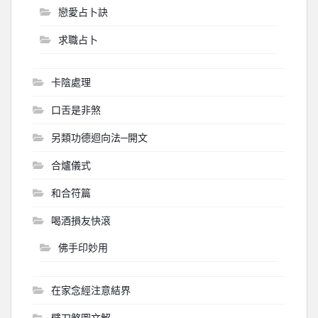
戀愛占卜訣
求職占卜
卡陰處理
口舌是非煞
另類功德迴向法─開文
合爐儀式
和合符篇
喝酒損友快滾
佛手印妙用
在家念經注意結界
壁刀煞圖文解