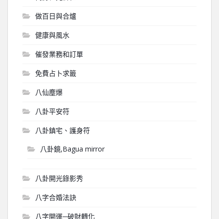
做百日與合爐
健康與風水
催發業務和訂單
免費占卜求籤
八仙塵爆
八卦平安符
八卦鎮宅、護身符
八卦鏡,Bagua mirror
八卦開光錄影秀
八字合婚法訣
八字開運─破財轉化