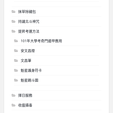
抹草除穢包
持誦北斗神咒
提昇考運方法
101年大學考奇門遁甲應用
安文昌燈
文昌筆
魁星護身符卡
魁星踢斗圖
擇日服務
收瘟攝毒