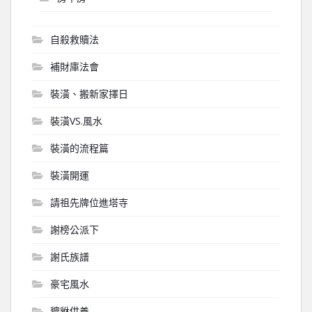
自殺救贖法
補財庫法會
裝潢、搬新家擇日
裝潢VS.風水
裝潢的流程篇
裝潢開運
請祖先牌位進塔寺
謝榜公派下
謝氏族譜
豪宅風水
貔貅供養