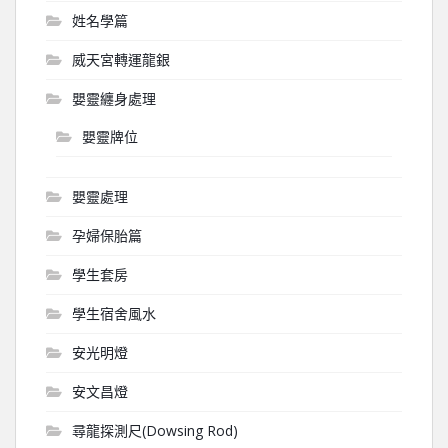
姓名學篇
威天宮轉運龍銀
嬰靈纏身處理
嬰靈牌位
嬰靈處理
孕婦保胎篇
學生套房
學生宿舍風水
安光明燈
安文昌燈
尋龍探測尺(Dowsing Rod)