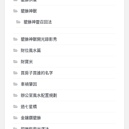
貔貅神獸
貔貅神靈召回法
貔貅神獸開光錄影秀
財位風水篇
財寶米
買房子買誰的名字
車禍肇因
辦公室風水配置規劃
過七星橋
金鑲鑽貔貅
銅器恢復光澤法