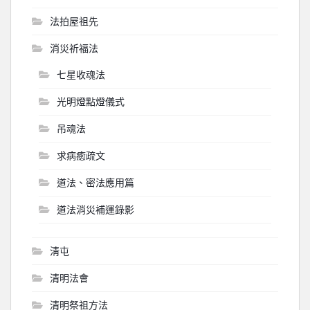
法拍屋祖先
消災祈福法
七星收魂法
光明燈點燈儀式
吊魂法
求病癒疏文
道法、密法應用篇
道法消災補運錄影
淸屯
清明法會
清明祭祖方法